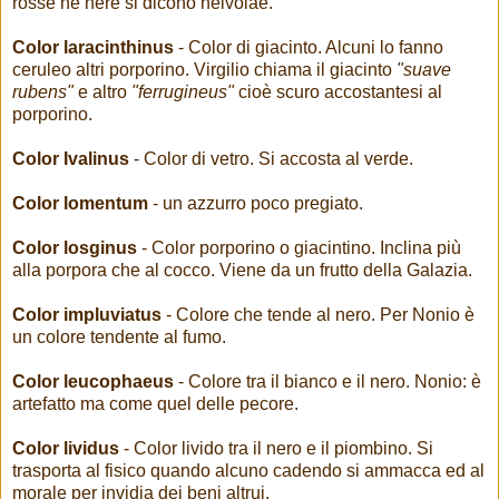
rosse nè nere si dicono helvolae.
Color laracinthinus
- Color di giacinto. Alcuni lo fanno
ceruleo altri porporino. Virgilio chiama il giacinto
"suave
rubens"
e altro
"ferrugineus"
cioè scuro accostantesi al
porporino.
Color Ivalinus
- Color di vetro. Si accosta al verde.
Color lomentum
- un azzurro poco pregiato.
Color losginus
- Color porporino o giacintino. Inclina più
alla porpora che al cocco. Viene da un frutto della Galazia.
Color impluviatus
- Colore che tende al nero. Per Nonio è
un colore tendente al fumo.
Color leucophaeus
- Colore tra il bianco e il nero. Nonio: è
artefatto ma come quel delle pecore.
Color lividus
- Color livido tra il nero e il piombino. Si
trasporta al fisico quando alcuno cadendo si ammacca ed al
morale per invidia dei beni altrui.