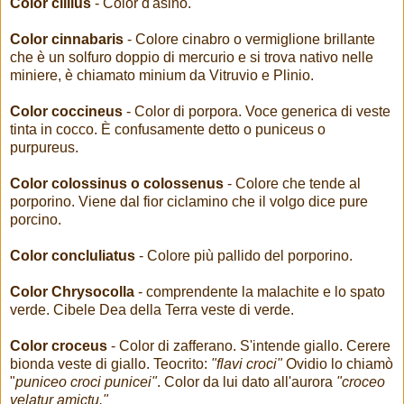
Color cillius
- Color d'asino.
Color cinnabaris
- Colore cinabro o vermiglione brillante
che è un solfuro doppio di mercurio e si trova nativo nelle
miniere, è chiamato minium da Vitruvio e Plinio.
Color coccineus
- Color di porpora. Voce generica di veste
tinta in cocco. È confusamente detto o puniceus o
purpureus.
Color colossinus o colossenus
- Colore che tende al
porporino. Viene dal fior ciclamino che il volgo dice pure
porcino.
Color concluliatus
- Colore più pallido del porporino.
Color Chrysocolla
- comprendente la malachite e lo spato
verde. Cibele Dea della Terra veste di verde.
Color croceus
- Color di zafferano. S'intende giallo. Cerere
bionda veste di giallo. Teocrito:
"flavi croci"
Ovidio lo chiamò
"
puniceo croci punicei"
. Color da lui dato all'aurora
"croceo
velatur amictu."