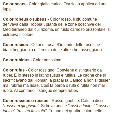
Color ravus
- Color giallo carico. Orazio lo applica ad una
lupa.
Color robeus o rubeus
- Color rosso. Il più comune
derivava dalla "robbia", pianta delle zone boschive del
Mediterraneo dal cui rizoma, un fusto carnoso orizzontale, si
estraeva il colore.
Color roseus
- Color di rosa. S'intende delle rose che
biancheggiano a differenza delle altre che rosseggiano.
Color rubidus
- Color nerissimo.
Color rufus
- Color rossigno. Conviene distinguerlo da
ruber. È lo stesso in latino rusus e rutilus. Le cagne che si
sacrificavano dai Romani a placar la Canicola non si disser
mai rubrae ma risae. Così la barba o rufa o rutila non mai
rubra. Al contrario il sangue sempre ruber.
Color russeus o russus
- Rosso ignobile. Catullo disse
"russeam gingivam"
. Si trova anche
"russea facies" "russea
tunica" "russea fasciola".
Fu uno dei quattro colori nelle