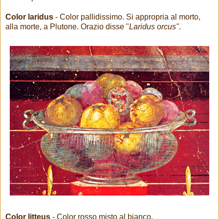
Color laridus
- Color pallidissimo. Si appropria al morto,
alla morte, a Plutone. Orazio disse "
Laridus orcus"
.
Color litteus
- Color rosso misto al bianco.