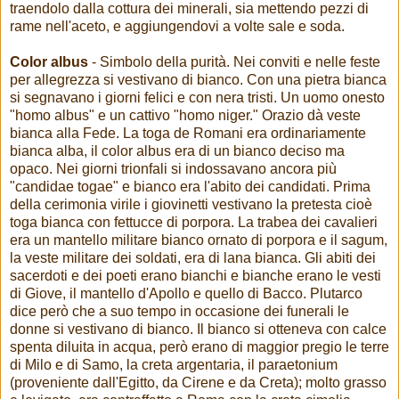
traendolo dalla cottura dei minerali, sia mettendo pezzi di
rame nell'aceto, e aggiungendovi a volte sale e soda.
Color albus
- Simbolo della purità. Nei conviti e nelle feste
per allegrezza si vestivano di bianco. Con una pietra bianca
si segnavano i giorni felici e con nera tristi. Un uomo onesto
"homo albus" e un cattivo "homo niger." Orazio dà veste
bianca alla Fede. La toga de Romani era ordinariamente
bianca alba, il color albus era di un bianco deciso ma
opaco. Nei giorni trionfali si indossavano ancora più
"candidae togae" e bianco era l'abito dei candidati. Prima
della cerimonia virile i giovinetti vestivano la pretesta cioè
toga bianca con fettucce di porpora. La trabea dei cavalieri
era un mantello militare bianco ornato di porpora e il sagum,
la veste militare dei soldati, era di lana bianca. Gli abiti dei
sacerdoti e dei poeti erano bianchi e bianche erano le vesti
di Giove, il mantello d'Apollo e quello di Bacco. Plutarco
dice però che a suo tempo in occasione dei funerali le
donne si vestivano di bianco. Il bianco si otteneva con calce
spenta diluita in acqua, però erano di maggior pregio le terre
di Milo e di Samo, la creta argentaria, il paraetonium
(proveniente dall'Egitto, da Cirene e da Creta); molto grasso