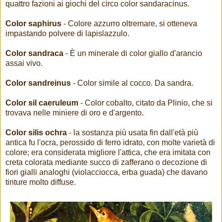
quattro fazioni ai giochi del circo color sandaracinus.
Color saphirus
- Colore azzurro oltremare, si otteneva
impastando polvere di lapislazzulo.
Color sandraca
- È un minerale di color giallo d'arancio
assai vivo.
Color sandreinus
- Color simile al cocco. Da sandra.
Color sil caeruleum
- Color cobalto, citato da Plinio, che si
trovava nelle miniere di oro e d'argento.
Color silis ochra
- la sostanza più usata fin dall'età più
antica fu l'ocra, perossido di ferro idrato, con molte varietà di
colore; era considerata migliore l'attica, che era imitata con
creta colorata mediante succo di zafferano o decozione di
fiori gialli analoghi (violacciocca, erba guada) che davano
tinture molto diffuse.