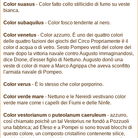
Color suasus
- Color fatto collo stillicidio di fumo su veste
bianca.
Color subaquilus
- Color fosco tendente al nero.
Color venetus
- Color azzurro. È uno dei quattro colori
delle quattro fazioni dei giochi del Circo Propriamente è il
color d acqua o di vetro. Sesto Pompeo vestì del colore del
mare dopo la vittoria navale contro Augusto immaginandosi,
dice Dione, d'esser figlio di Nettuno. Augusto donò una
veste di color di mare a Marco Agrippa che aveva sconfitto
l'armata navale di Pompeo.
Color verus
- È lo stesso che color porporino.
Color verde mare
- Nettuno e le Nereidi vestivano color
verde mare come i capelli dei Fiumi e delle Ninfe.
Color vestorianum
o
puteolanum caeruleum
- azzurro,
così chiamato poichè un tal Vestorius ne fondò a Pozzuoli
una fabbrica; ad Efeso e a Pompei si sono trovati blocchi di
questo colore, un composto cristallino contenente silice,