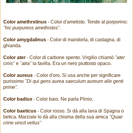
Color amethrstinus
- Color d'ametisto. Tende al porporino:
"hic purpureos amethistos".
Color amygdalinus
- Color di mandorla, di castagna, di
ghianda.
Color ater
- Color di carbone spento. Virgilio chiamò
"ater
cinis"
e
"atra"
la favilla. Era un nero piuttosto opaco.
Color aureus
- Color d'oro. Si usa anche per significare
purissimo
"Di qui gens aurea saeculum aureum alle genti
prime".
Color badius
- Color baio. Ne parla Plinio.
Color baeticus
- Color rosso. Si dà alla lana di Spagna o
betica. Marziale lo dà alla chioma della sua amica
"Quae
crine vincit vellus"