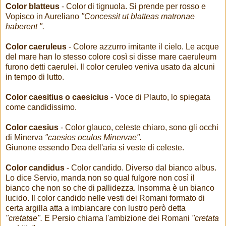
Color blatteus
- Color di tignuola. Si prende per rosso e
Vopisco in Aureliano
"Concessit ut blatteas matronae
haberent ".
Color caeruleus
- Colore azzurro imitante il cielo. Le acque
del mare han lo stesso colore così si disse mare caeruleum
furono detti caerulei. Il color ceruleo veniva usato da alcuni
in tempo di lutto.
Color caesitius o caesicius
- Voce di Plauto, lo spiegata
come candidissimo.
Color caesius
- Color glauco, celeste chiaro, sono gli occhi
di Minerva
"caesios oculos Minervae".
Giunone essendo Dea dell'aria si veste di celeste.
Color candidus
- Color candido. Diverso dal bianco albus.
Lo dice Servio, manda non so qual fulgore non così il
bianco che non so che di pallidezza. Insomma è un bianco
lucido. Il color candido nelle vesti dei Romani formato di
certa argilla atta a imbiancare con lustro però detta
"cretatae".
E Persio chiama l'ambizione dei Romani
"cretata