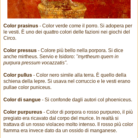
Color prasinus
- Color verde come il porro. Si adopera per
le vesti. È uno dei quattro colori delle fazioni nei giochi del
Circo.
Color pressus
- Colore più bello nella porpora. Si dice
anche mirtheus. Servio e Isidoro:
"myrtheum quern in
purpura pressum vocazzatis".
Color pullus
- Color nero simile alla terra. È quello della
schiena della lepre. Si usava nel corruccio e le vesti erano
pullae color puniceus.
Color di sangue
- Si confonde dagli autori col phoeniceus.
Color purpureus
- Color di porpora o rosso purpureo, il più
pregiato era ricavato dal corpo del murice. In realtà si
trattava di un rosso violaceo molto intenso. Il rosso più color
fiamma era invece dato da un ossido di manganese.