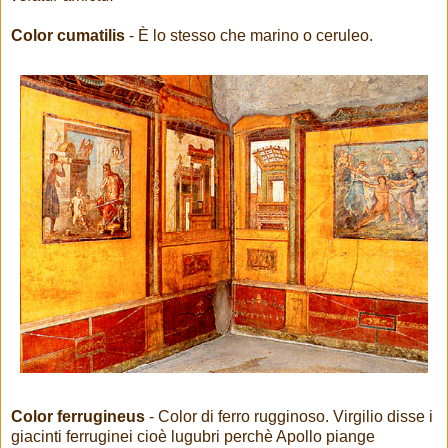
Color cumatilis
- È lo stesso che marino o ceruleo.
Color ferrugineus
- Color di ferro rugginoso. Virgilio disse i
giacinti ferruginei cioè lugubri perchè Apollo piange