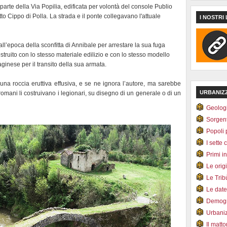
parte della Via Popilia, edificata per volontà del console Publio
o Cippo di Polla. La strada e il ponte collegavano l'attuale
I NOSTRI 
all’epoca della sconfitta di Annibale per arrestare la sua fuga
struito con lo stesso materiale edilizio e con lo stesso modello
aginese per il transito della sua armata.
 una roccia eruttiva effusiva, e se ne ignora l’autore, ma sarebbe
URBANIZ
 romani li costruivano i legionari, su disegno di un generale o di un
Geolog
Sorgen
Popoli 
I sette 
Primi i
Le orig
Le Tri
Le dat
Demogr
Urbani
Il matt