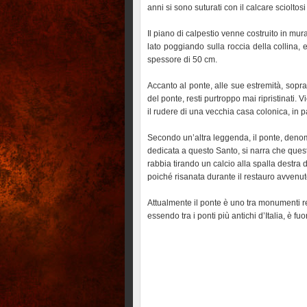
anni si sono suturati con il calcare scioltos
Il piano di calpestio venne costruito in mur
lato poggiando sulla roccia della collina, 
spessore di 50 cm.
Accanto al ponte, alle sue estremità, soprav
del ponte, resti purtroppo mai ripristinati.
il rudere di una vecchia casa colonica, in p
Secondo un’altra leggenda, il ponte, deno
dedicata a questo Santo, si narra che questi
rabbia tirando un calcio alla spalla destra 
poiché risanata durante il restauro avvenu
Attualmente il ponte è uno tra monumenti r
essendo tra i ponti più antichi d’Italia, è fu