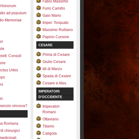
Fabio Massimo
 Honorum
Furio Camillo
atio ad populum
Gaio Mario
io Memoriae
Imper. Torquato
Massimo Rulliano
Papirio Cursore
tor
CESARE
ole
Prima di Cesare
lett. Consoli
Giulio Cesare
tore
Idi di Marzo
fectus Urbis
Spada di Cesare
ceps
Cesare e Alex.
es
IMPERATORI
D'OCCIDENTE
ri
senzio vinceva?
Imperatori
Romani
Ottaviano
na Romana
Tiberio
ti chirurgici
Caligola
medicinali