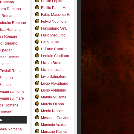
Emilio Lepido
co Romano
Emilio Paolo Mac.
eatro Romano
Fabio Massimo E.
ro Romano
Fulvio Nobiliore
lioteche Romane
Funisulano Vett.
ilica Romana
Furio Medulino
des Romani
Gaio Duilio
pio Romano
L. Furio Camillo
ri pagani
Lentulo Clodiano
mbari Romani
Licinio Bruto
acombe
Licinio Lucullo
 Postali Romani
Livio Salinatore
 Romano
Lucio Placidiano
 Romani
Lucio Volumnio
omani sul fiume
Manlio Vulsone
omani sul mare
Marcio Filippo
ade Romane
Menio Nipote
 Romani
Messalla Corvino
A
Mummio Acaico
omia Romana
Munazio Planco