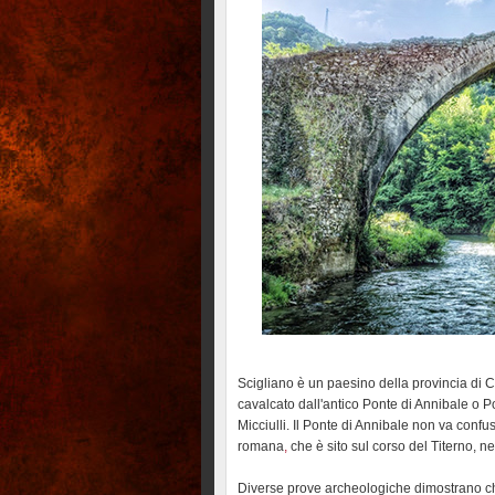
Scigliano è un paesino della provincia di Co
cavalcato dall'antico Ponte di Annibale o P
Micciulli. Il Ponte di Annibale non va con
romana
,
che è sito sul corso del Titerno, 
Diverse prove archeologiche dimostrano che