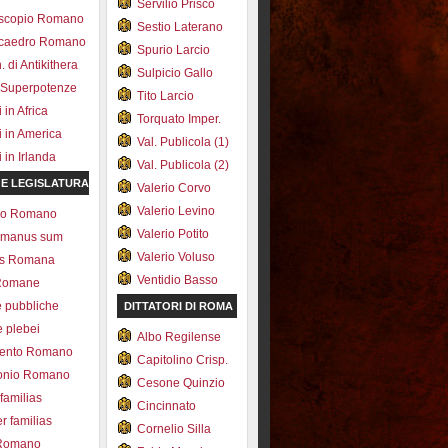
Servilio Prisco
scopio Romano
Sestio Laterano
ecaedro Romano
Spurio Larcio
 di Antikithera
Sulpicio Gallo
 Superpotenze
Tito Larcio
in Africa
Torquato Imper.
 in America
Val. Publicola (1)
in Irlanda
Val. Publicola (2)
 E LEGISLATURA
Valerio Corvo
Valerio Levino
olo Romano
Valerio Potito
romanus sum
Valerio Voluso
ns Romana
Ventidio Basso
Romane
e pubbliche
DITTATORI DI ROMA
e plebei
Albo Regilense
ento Romano
Capitolino Crisp.
onio Romano
Cesone Quinzio
 familias
Cincinnato
r familias
Cornelio Silla
 Romano