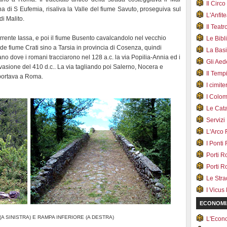
Il Cir
a di S Eufemia, risaliva la Valle del fiume Savuto, proseguiva sul
L'Anfit
di Malito.
Il Teat
rrente Iassa, e poi il fiume Busento cavalcandolo nel vecchio
Le Bib
nde fiume Crati sino a Tarsia in provincia di Cosenza, quindi
La Bas
no dove i romani tracciarono nel 128 a.c. la via Popilia-Annia ed i
Gli Ae
invasione del 410 d.c.. La via tagliando poi Salerno, Nocera e
Il Tem
portava a Roma.
I cimite
I Colo
Le Cat
Servizi
L'Arco
I Ponti
Porti R
Porti R
Le Str
I Vicus
ECONOMI
A SINISTRA) E RAMPA INFERIORE (A DESTRA)
L'Econ