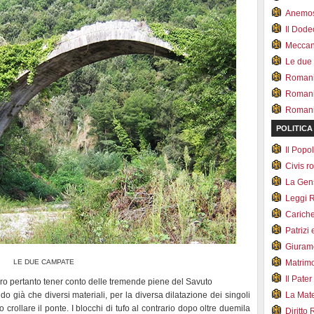
Anemo
Il Dod
Meccan.
Le due
Romani 
Romani
Romani 
POLITICA
Il Pop
Civis 
La Ge
Leggi 
Carich
Patrizi 
Giuram
LE DUE CAMPATE
Matrim
Il Pater
tero pertanto tener conto delle tremende piene del Savuto
do già che diversi materiali, per la diversa dilatazione dei singoli
La Mate
 crollare il ponte. I blocchi di tufo al contrario dopo oltre duemila
Diritto