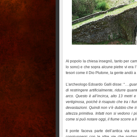
Al popolo la chiesa insegnò, tanto per camb
lo sono) e che sopra alcune pietre vi era 
tesori come il Dio Plutone, la gente andò a 
L’archeologo Edoardo Galli disse: “….
guar
di restringere artificialmente, ridurre quan
arco. Questo è all’incirca, alto 13 metri e
vertiginosa, poiché è risaputo che tra i fi
devastazioni. Quindi non v’è dubbio che i
altezza primitiva. Infatti non si vedono i p
come si può notare oggi, il fiume scorre a li
Il ponte faceva parte dell’antica via r
congiungersi con le altre vie che portav