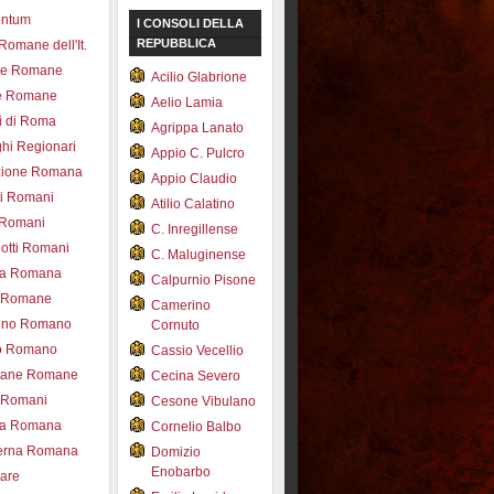
entum
I CONSOLI DELLA
REPUBBLICA
 Romane dell'It.
ce Romane
Acilio Glabrione
e Romane
Aelio Lamia
i di Roma
Agrippa Lanato
hi Regionari
Appio C. Pulcro
azione Romana
Appio Claudio
ti Romani
Atilio Calatino
 Romani
C. Inregillense
otti Romani
C. Maluginense
ica Romana
Calpurnio Pisone
e Romane
Camerino
rdino Romano
Cornuto
zo Romano
Cassio Vecellio
tane Romane
Cecina Severo
i Romani
Cesone Vibulano
ea Romana
Cornelio Balbo
erna Romana
Domizio
Enobarbo
nare