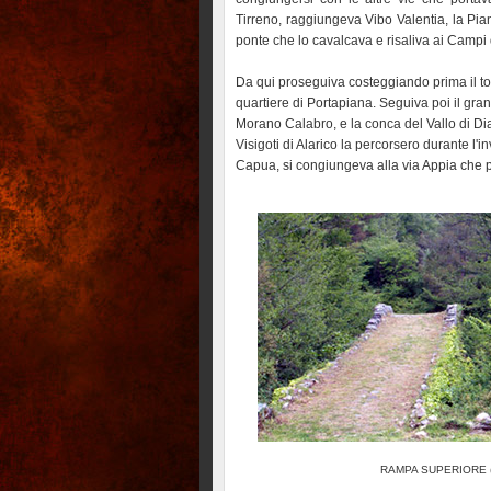
Tirreno, raggiungeva Vibo Valentia, la Pian
ponte che lo cavalcava e risaliva ai Campi 
Da qui proseguiva costeggiando prima il to
quartiere di Portapiana. Seguiva poi il gra
Morano Calabro, e la conca del Vallo di Dia
Visigoti di Alarico la percorsero durante l'
Capua, si congiungeva alla via Appia che 
RAMPA SUPERIORE (