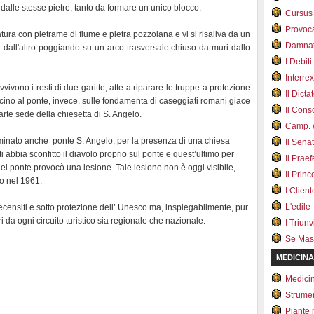
i dalle stesse pietre, tanto da formare un unico blocco.
Cursus
Provoc
atura con pietrame di fiume e pietra pozzolana e vi si risaliva da un
Damnat
e dall'altro poggiando su un arco trasversale chiuso da muri dallo
I Debiti
Interrex
vivono i resti di due garitte, atte a riparare le truppe a protezione
Il Dicta
 Vicino al ponte, invece, sulle fondamenta di caseggiati romani giace
Il Cons
arte sede della chiesetta di S. Angelo.
Camp. e
minato anche ponte S. Angelo, per la presenza di una chiesa
Il Sena
 abbia sconfitto il diavolo proprio sul ponte e quest’ultimo per
Il Prae
del ponte provocò una lesione. Tale lesione non è oggi visibile,
Il Prin
to nel 1961.
I Client
L'edile
ecensiti e sotto protezione dell’ Unesco ma, inspiegabilmente, pur
ori da ogni circuito turistico sia regionale che nazionale.
I Triunvi
Se Mas
MEDICINA
Medici
Strumen
Piante 