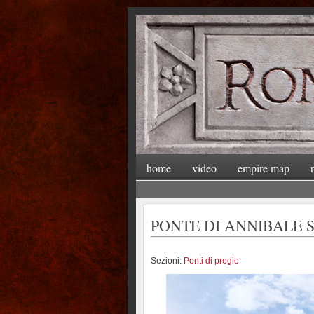
home
video
empire map
PONTE DI ANNIBALE SU
Sezioni:
Ponti di pregio