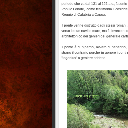
periodo che va dal 131 al 121 a.c., facente 
Popilio Lenate, come testimonia il cosiddett
Reggio di Calabria a Capua.
Il ponte venne distrutto dagli stessi romani 
verso le sue navi in mare, ma fu invece rico
architettonico dei genieri del generale cart
Il ponte è di piperno, ovvero di peperino,
strano il contrario perchè in genere i ponti
"ingenius" o geniere addetto.