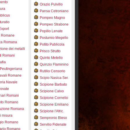
mento
Orazio Pulvillo
tura
Pansa Cetroniano
blicus
Pompeo Magno
uratio
Pompeo Strabone
Export
Popilio Lenate
e Romane
Postumio Megello
ca Romana
Potito Publicola
ione dei metalli
Prisco Strutto
ti Romani
Quinto Metello
afia
Quinzio Flaminino
Peutingeriana
Rutilio Censorio
navali Romane
Scipio Nasica Ser.
eria Navale
Scipione Barbato
trovate
Scipione Calvo
nari Romani
Scipione Cornelio
beto Romano
Scipione Emiliano
azione Romana
Scipione l'Afric.
di misura
Sempronio Bleso
ogio Romano
Servilio Fidenate
ario Romano