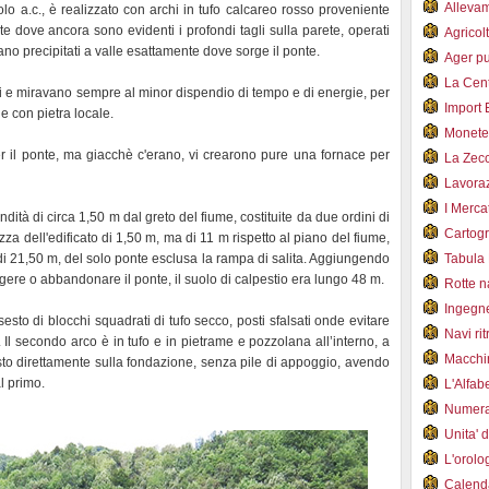
Alleva
colo a.c., è realizzato con archi in tufo calcareo rosso proveniente
e dove ancora sono evidenti i profondi tagli sulla parete, operati
Agricol
ano precipitati a valle esattamente dove sorge il ponte.
Ager pu
La Cent
ti e miravano sempre al minor dispendio di tempo e di energie, per
Import 
le con pietra locale.
Monet
per il ponte, ma giacchè c'erano, vi crearono pure una fornace per
La Zec
Lavoraz
I Merca
dità di circa 1,50 m dal greto del fiume, costituite da due ordini di
Cartogr
za dell'edificato di 1,50 m, ma di 11 m rispetto al piano del fiume,
i 21,50 m, del solo ponte esclusa la rampa di salita. Aggiungendo
Tabula 
ngere o abbandonare il ponte, il suolo di calpestio era lungo 48 m.
Rotte 
Ingegn
sesto di blocchi squadrati di tufo secco, posti sfalsati onde evitare
Navi ri
i. Il secondo arco è in tufo e in pietrame e pozzolana all’interno, a
Macchi
sto direttamente sulla fondazione, senza pile di appoggio, avendo
al primo.
L'Alfa
Numer
Unita' 
L'orol
Calend