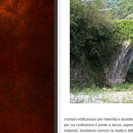
I romani edificavano per l'eternità e dovet
per cui costruirono il ponte a secco, sapen
materiali, avrebbero corroso la malta e fatto