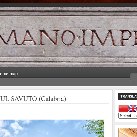
rome map
L SAVUTO (Calabria)
TRANSLA