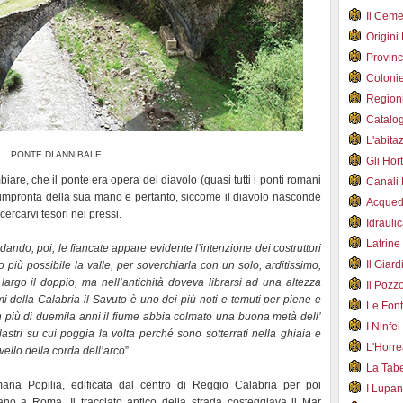
Il Cem
Origini
Provin
Coloni
Region
Catalog
L'abit
PONTE DI ANNIBALE
Gli Hor
iare, che il ponte era opera del diavolo (quasi tutti i ponti romani
Canali
l’impronta della sua mano e pertanto, siccome il diavolo nasconde
Acqued
cercarvi tesori nei pressi.
Idraul
Latrin
dando, poi, le fiancate appare evidente l’intenzione dei costruttori
Il Gia
to più possibile la valle, per soverchiarla con un solo, arditissimo,
 largo il doppio, ma nell’antichità doveva librarsi ad una altezza
Il Poz
umi della Calabria il Savuto è uno dei più noti e temuti per piene e
Le Fon
n più di duemila anni il fiume abbia colmato una buona metà dell’
I Ninfe
ilastri su cui poggia la volta perché sono sotterrati nella ghiaia e
L'Horr
vello della corda dell’arco
”.
La Tab
omana Popilia, edificata dal centro di Reggio Calabria per poi
I Lupa
ano a Roma. Il tracciato antico della strada costeggiava il Mar