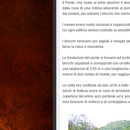
Il Ponte, che risale ai primi decenni II se
dalla cava di una collina adiacente al pont
dai romani, per estrarre i blocchi che veniv
I romani erano molto razionali e organizza
cui ogni edificio veniva costruito se possibi
I blocchi venivano poi tagliati e levigati 
farne la calce e rivenderla.
Le fondazioni del ponte si trovano ad profon
blocchi squadrati e sovrapposti con un'altez
una larghezza di 3,55 m e una lunghezza d
invece le due rampe di risalita, per raggiu
La volta era costituita da due archi a tutto 
solchi di frattura unica in caso di terremot
copertura del primo arco portante ed è po
solo funzione di rinforzo e di contrappeso 