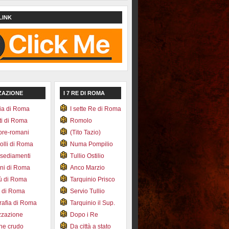
LINK
ZAZIONE
I 7 RE DI ROMA
ia di Roma
I sette Re di Roma
ti di Roma
Romolo
pre-romani
(Tito Tazio)
colli di Roma
Numa Pompilio
nsediamenti
Tullio Ostilio
ini di Roma
Anco Marzio
bù di Roma
Tarquinio Prisco
e di Roma
Servio Tullio
afia di Roma
Tarquinio il Sup.
zzazione
Dopo i Re
one crudo
Da città a stato