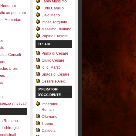
Fabio Massimo
 Honorum
Furio Camillo
atio ad populum
Gaio Mario
io Memoriae
Imper. Torquato
Massimo Rulliano
Papirio Cursore
tor
CESARE
ole
Prima di Cesare
lett. Consoli
Giulio Cesare
tore
Idi di Marzo
fectus Urbis
Spada di Cesare
ceps
Cesare e Alex.
es
IMPERATORI
D'OCCIDENTE
ri
senzio vinceva?
Imperatori
Romani
Ottaviano
na Romana
Tiberio
ti chirurgici
Caligola
medicinali