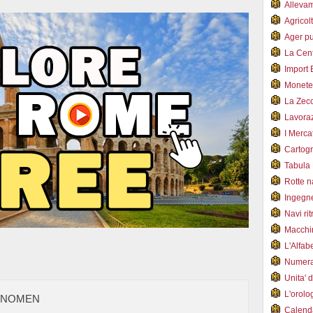
Alleva
Agricol
Ager pu
La Cent
Import 
Monet
La Zec
Lavoraz
I Merca
Cartogr
Tabula 
Rotte 
Ingegn
Navi ri
Macchi
L'Alfa
Numer
Unita' 
L'orol
- NOMEN
Calend