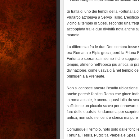
Si tratta di uno dei templi della Fortuna la 
Plutarco attribuiva a Servio Tullio. L'edifici
vicino al tempio di Spes, secondo una fre
accoppiata tra le due divinità nota anche s
monete.
La differenza fra le due Dee sembra fosse
era Romana e Elpis greca, però la Frtuna 
Fortuna e speranza insieme il che suggeru
tempio, almeno nell'epoca più antica, si pr
divinazione, come usava già nel tempio de
primigenia a Preneate.
Non si conosce ancora l'esatta ubicazione 
anche perchè l'antica Roma che giace indis
la roma attuale, è ancora quasi tutta da sca
sufficiente un piccolo scavo per rinnovare 
fare delle qualsisi fondamenta per scoprire
antica, non solo nel centro storico ma pure i
Comunque il tempio, noto solo dalle fonti let
Fortuna, Febris, Pudicitia Plebeia e Spes.