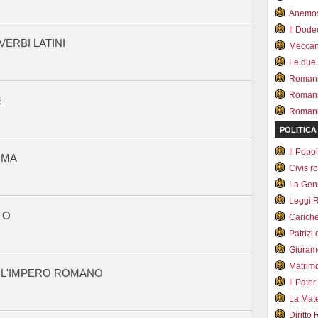
Anemo
Il Dod
ERBI LATINI
Meccan.
Le due
Romani 
Romani
E
Romani 
POLITICA
Il Pop
OMA
Civis 
La Ge
Leggi 
TO
Carich
Patrizi 
Giuram
Matrim
 L'IMPERO ROMANO
Il Pater
La Mate
Diritto