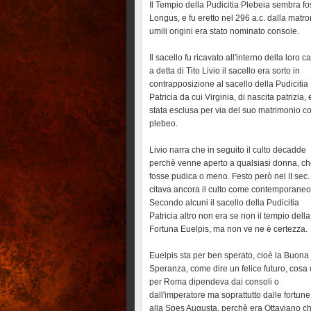
Il Tempio della Pudicitia Plebeia sembra fos
Longus, e fu eretto nel 296 a.c. dalla matr
umili origini era stato nominato console.
Il sacello fu ricavato all'interno della loro c
a detta di Tito Livio il sacello era sorto in
contrapposizione al sacello della Pudicitia
Patricia da cui Virginia, di nascita patrizia, 
stata esclusa per via del suo matrimonio c
plebeo.
Livio narra che in seguito il culto decadde
perchè venne aperto a qualsiasi donna, c
fosse pudica o meno. Festo però nel II sec. 
citava ancora il culto come contemporaneo
Secondo alcuni il sacello della Pudicitia
Patricia altro non era se non il tempio della
Fortuna Euelpis, ma non ve ne è certezza.
Euelpis sta per ben sperato, cioè la Buona
Speranza, come dire un felice futuro, cosa
per Roma dipendeva dai consoli o
dall'imperatore ma soprattutto dalle fortun
alla Spes Augusta, perchè era Ottaviano c