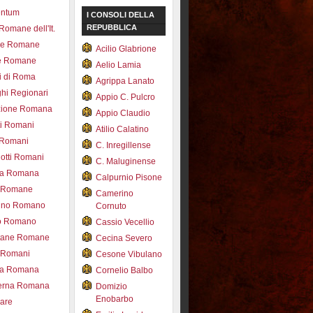
entum
I CONSOLI DELLA
REPUBBLICA
 Romane dell'It.
ce Romane
Acilio Glabrione
e Romane
Aelio Lamia
i di Roma
Agrippa Lanato
hi Regionari
Appio C. Pulcro
azione Romana
Appio Claudio
ti Romani
Atilio Calatino
 Romani
C. Inregillense
otti Romani
C. Maluginense
ica Romana
Calpurnio Pisone
e Romane
Camerino
rdino Romano
Cornuto
zo Romano
Cassio Vecellio
tane Romane
Cecina Severo
i Romani
Cesone Vibulano
ea Romana
Cornelio Balbo
erna Romana
Domizio
Enobarbo
nare