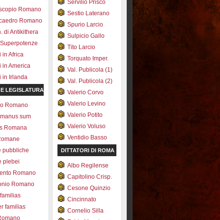
Servilio Prisco
scopio Romano
Sestio Laterano
ecaedro Romano
Spurio Larcio
 di Antikithera
Sulpicio Gallo
 Superpotenze
Tito Larcio
in Africa
Torquato Imper.
 in America
Val. Publicola (1)
in Irlanda
Val. Publicola (2)
 E LEGISLATURA
Valerio Corvo
Valerio Levino
olo Romano
Valerio Potito
romanus sum
Valerio Voluso
ns Romana
Ventidio Basso
Romane
e pubbliche
DITTATORI DI ROMA
e plebei
Albo Regilense
ento Romano
Capitolino Crisp.
onio Romano
Cesone Quinzio
 familias
Cincinnato
r familias
Cornelio Silla
 Romano