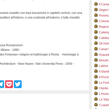
Il Cem
Origini
ssere esastilo con basi tuscaniche e capitelli corinzii, con una
Provin
settoni all'interno, e una scalinata all'esterno, il tutto rivestito
Coloni
Region
Catalog
L'abit
Gli Hor
ortuna Romanorum -
Canali
 - Milano - 1980 -
ietates Fortunae» religion et mythologie à Rome. - Hommage à
Acqued
Idraul
Architecture - New Haven: Yale University Press - 2000 -
Latrin
Il Gia
Il Poz
T
P
T
Le Fon
e
o
w
I Ninfe
l
c
i
e
k
t
L'Horr
g
e
t
La Tab
r
t
e
I Lupa
a
r