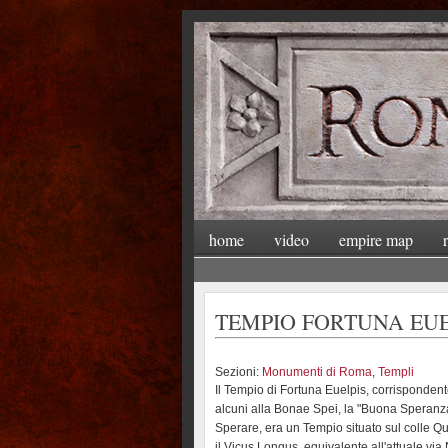
home
video
empire map
TEMPIO FORTUNA EUEL
Sezioni:
Monumenti di Roma
,
Templi
Il Tempio di Fortuna Euelpis, corrisponde
alcuni alla Bonae Spei, la "Buona Speranz
Sperare, era un Tempio situato sul colle Qu
il Vicus Longus, equivalente all'attuale via