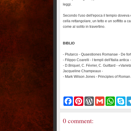
leggi.
Secondo l'uso dell'epoca il tempio doveva e
cella rettangolare, un tetto e un soffitto a cas
come al solito in travertino.
BIBLIO
- Plutarco - Quaestiones Romanae - De f
- Filippo Coarelli - I templi dell'Italia antica
- D.Briquel, C. Février, C. Guittard - «Var
Jacqueline Champeaux -
- Mark Wilson Jones - Principles of Roman 
F
P
W
G
W
S
a
i
o
m
h
k
c
n
r
a
a
y
e
t
d
i
t
p
b
e
P
l
s
e
0 comment:
o
r
r
A
o
e
e
p