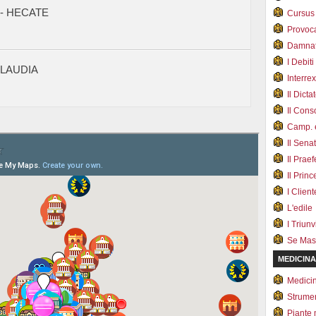
 - HECATE
Cursus
Provoc
Damnat
I Debiti
CLAUDIA
Interrex
Il Dicta
Il Cons
Camp. e
Il Sena
Il Prae
Il Prin
I Client
L'edile
I Triunvi
Se Mas
MEDICINA
Medici
Strumen
Piante 