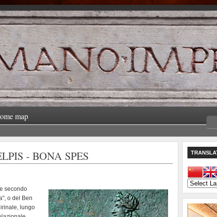
rome map
PIS - BONA SPES
TRANSLA
nte secondo
a", o del Ben
irinale, lungo
 Nazionale.