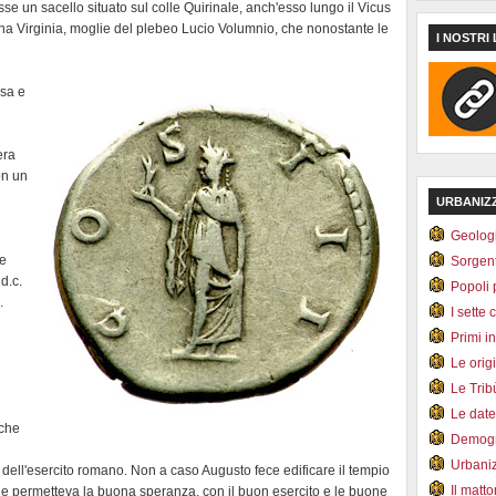
se un sacello situato sul colle Quirinale, anch'esso lungo il Vicus
ona Virginia, moglie del plebeo Lucio Volumnio, che nonostante le
I NOSTRI 
asa e
era
on un
URBANIZ
Geolog
he
Sorgen
d.c.
Popoli 
.
I sette 
Primi i
Le orig
Le Tri
Le dat
 che
Demogr
Urbani
e dell'esercito romano. Non a caso Augusto fece edificare il tempio
Il matt
he permetteva la buona speranza, con il buon esercito e le buone