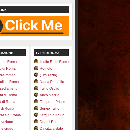
LINK
ZAZIONE
I 7 RE DI ROMA
ia di Roma
I sette Re di Roma
ti di Roma
Romolo
pre-romani
(Tito Tazio)
colli di Roma
Numa Pompilio
nsediamenti
Tullio Ostilio
ini di Roma
Anco Marzio
bù di Roma
Tarquinio Prisco
e di Roma
Servio Tullio
afia di Roma
Tarquinio il Sup.
zzazione
Dopo i Re
one crudo
Da città a stato