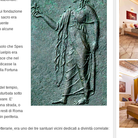
cui fondazione
o sacro era
quente
u alcune
 solo che Spes
Euelpis era
sce che nel
aticasse la
lla Fortuna
del tempio,
turbata sotto
vare. E'
una strada, o
 resti di Roma
n periferia.
terarie, era uno dei tre santuari vicini dedicati a divinità correlate: