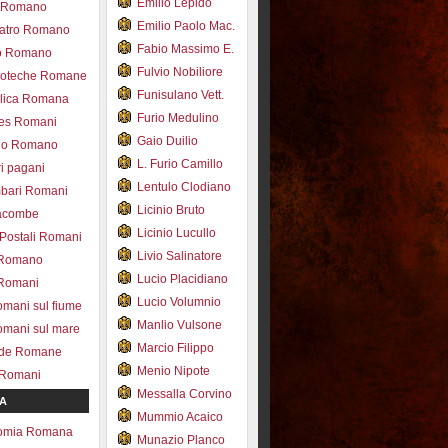
Emilio Lepido
co Romano
Emilio Paolo Mac.
eatro Romano
Fabio Massimo E.
ro Romano
Fulvio Nobiliore
lioteche Romane
Funisulano Vett.
ilica Romana
Furio Medulino
des Romani
Gaio Duilio
pio Romano
L. Furio Camillo
ri pagani
Lentulo Clodiano
mbari Romani
Licinio Bruto
acombe
Licinio Lucullo
 Postali Romani
Livio Salinatore
 Romano
Lucio Placidiano
 Romani
Lucio Volumnio
omani sul fiume
Manlio Vulsone
omani sul mare
Marcio Filippo
ade Romane
Menio Nipote
 Romani
Messalla Corvino
A
Mummio Acaico
omia Romana
Munazio Planco