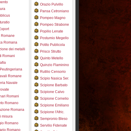
mento
Orazio Pulvillo
tura
Pansa Cetroniano
blicus
Pompeo Magno
uratio
Pompeo Strabone
Export
Popilio Lenate
e Romane
Postumio Megello
ca Romana
Potito Publicola
ione dei metalli
Prisco Strutto
ti Romani
Quinto Metello
afia
Quinzio Flaminino
Peutingeriana
Rutilio Censorio
navali Romane
Scipio Nasica Ser.
eria Navale
Scipione Barbato
trovate
Scipione Calvo
nari Romani
Scipione Cornelio
beto Romano
Scipione Emiliano
azione Romana
Scipione l'Afric.
di misura
Sempronio Bleso
ogio Romano
Servilio Fidenate
ario Romano