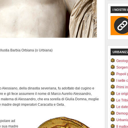
I NOSTRI 
ustia Barbia Orbiana (o Urbiana)
URBANIZ
Geolog
Sorgen
Popoli 
I sette 
Primi i
lessiano, della dinastia severiana, fu adottato dal cugino e
e e gli fece assumere il nome di Marco Aurelio Alessandro,
Le orig
 materna di Alessandro, che era sorella di Giulia Domna, moglie
Le Tri
e madre degli imperatori Caracalla e Geta.
Le dat
Demogr
Urbani
opolare ad
 e sua madre
Il matt