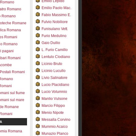
Emilio Lepido
co Romano
Emilio Paolo Mac.
eatro Romano
Fabio Massimo E.
ro Romano
Fulvio Nobiliore
lioteche Romane
Funisulano Vett.
ilica Romana
Furio Medulino
des Romani
Gaio Duilio
pio Romano
L. Furio Camillo
ri pagani
Lentulo Clodiano
mbari Romani
Licinio Bruto
acombe
Licinio Lucullo
 Postali Romani
Livio Salinatore
 Romano
Lucio Placidiano
 Romani
Lucio Volumnio
omani sul fiume
Manlio Vulsone
omani sul mare
Marcio Filippo
ade Romane
Menio Nipote
 Romani
Messalla Corvino
A
Mummio Acaico
omia Romana
Munazio Planco