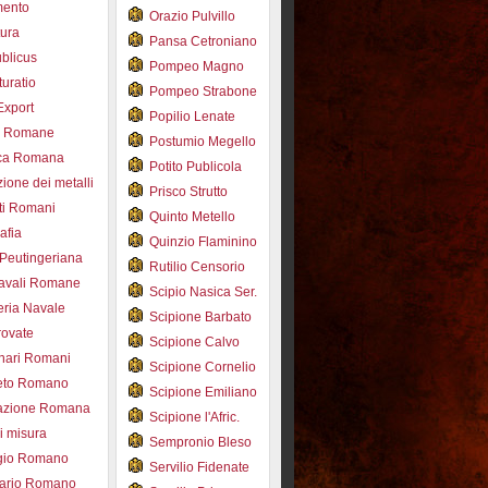
mento
Orazio Pulvillo
tura
Pansa Cetroniano
blicus
Pompeo Magno
uratio
Pompeo Strabone
Export
Popilio Lenate
e Romane
Postumio Megello
ca Romana
Potito Publicola
ione dei metalli
Prisco Strutto
ti Romani
Quinto Metello
afia
Quinzio Flaminino
Peutingeriana
Rutilio Censorio
navali Romane
Scipio Nasica Ser.
eria Navale
Scipione Barbato
trovate
Scipione Calvo
nari Romani
Scipione Cornelio
beto Romano
Scipione Emiliano
azione Romana
Scipione l'Afric.
di misura
Sempronio Bleso
ogio Romano
Servilio Fidenate
ario Romano