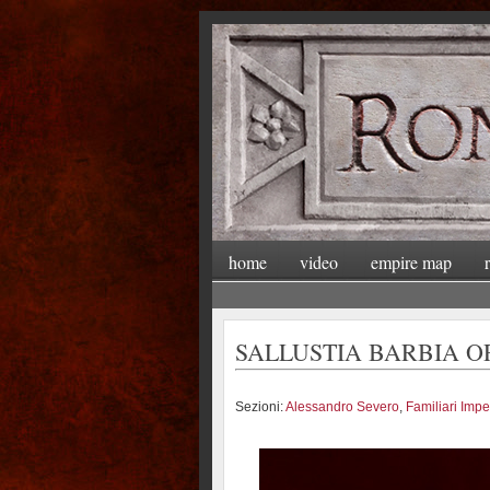
home
video
empire map
SALLUSTIA BARBIA ORBI
Sezioni:
Alessandro Severo
,
Familiari Imper