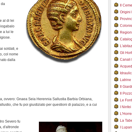
i da
Il Cem
Origini
Provin
e al di lei
Coloni
Eliogabalo
e a lui le
Region
igiose.
Catalog
L'abit
i soldati, e
Gli Hor
o, col nome
Canali
nato dalla
Acqued
Idraul
Latrin
Il Gia
Il Poz
a, ovvero: Gnaea Seia Herennia Sallustia Barbia Orbiana,
Le Fon
llustio, che fu poi giustiziato per questioni di palazzo, e a cui
I Ninfe
L'Horr
La Tab
dro Severo fu
, d'altronde
I Lupa