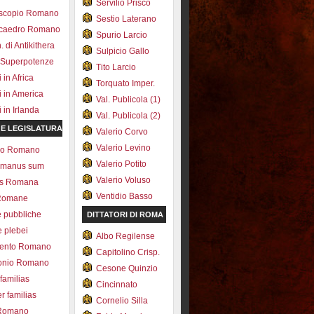
Servilio Prisco
scopio Romano
Sestio Laterano
ecaedro Romano
Spurio Larcio
 di Antikithera
Sulpicio Gallo
 Superpotenze
Tito Larcio
in Africa
Torquato Imper.
 in America
Val. Publicola (1)
in Irlanda
Val. Publicola (2)
 E LEGISLATURA
Valerio Corvo
Valerio Levino
olo Romano
Valerio Potito
romanus sum
Valerio Voluso
ns Romana
Ventidio Basso
Romane
e pubbliche
DITTATORI DI ROMA
e plebei
Albo Regilense
ento Romano
Capitolino Crisp.
onio Romano
Cesone Quinzio
 familias
Cincinnato
r familias
Cornelio Silla
 Romano