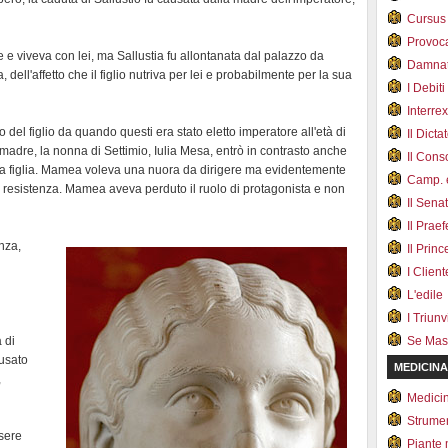
Cursus
Provoc
 viveva con lei, ma Sallustia fu allontanata dal palazzo da
Damnat
dell'affetto che il figlio nutriva per lei e probabilmente per la sua
I Debiti
Interrex
del figlio da quando questi era stato eletto imperatore all'età di
Il Dicta
 madre, la nonna di Settimio, Iulia Mesa, entrò in contrasto anche
Il Cons
lla figlia. Mamea voleva una nuora da dirigere ma evidentemente
Camp. e
a resistenza. Mamea aveva perduto il ruolo di protagonista e non
Il Sena
Il Prae
enza,
Il Prin
i
I Client
L'edile
I Triunvi
 di
Se Mas
cusato
MEDICINA
,
Medici
Strumen
ssere
Piante 