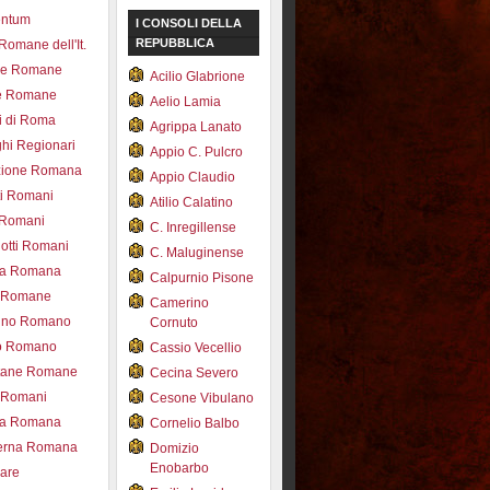
entum
I CONSOLI DELLA
REPUBBLICA
 Romane dell'It.
ce Romane
Acilio Glabrione
e Romane
Aelio Lamia
i di Roma
Agrippa Lanato
hi Regionari
Appio C. Pulcro
azione Romana
Appio Claudio
ti Romani
Atilio Calatino
 Romani
C. Inregillense
otti Romani
C. Maluginense
ica Romana
Calpurnio Pisone
e Romane
Camerino
rdino Romano
Cornuto
zo Romano
Cassio Vecellio
tane Romane
Cecina Severo
i Romani
Cesone Vibulano
ea Romana
Cornelio Balbo
erna Romana
Domizio
Enobarbo
nare