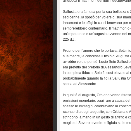
all'epoca il matrimoni dei figli li decidevano 
Sallustia era famosa per la sua bellezza e
sedicenne, la sposò per volere di sua mad
innamorò e le effigi in cui si tenevano per
sembrerebbero confermarlo. Il matrimonio c
un'imperatrice e un'augusta avvenne nel m
225 d.c.
Proprio per l'amore che le portava, Settimio,
sua madre, le concesse il titolo di August
avrebbe voluto per sè. Lucio Seio Sallustio,
era prefetto del pretorio di Alessandro Sev
la completa fiducia. Seio fu così elevato al
probabilmente quando la figlia Sallustia Or
sposa ad Alessandro.
In qualità di augusta, Orbiana venne ritratt
emissioni monetarie, oggi rare a causa del
spesso le immagini celebravano la concor
«concordia degli augusti», con Orbiana e 
stringono la mano in un gesto di affetto e c
moglie di Severo a venire effigiata sulle m