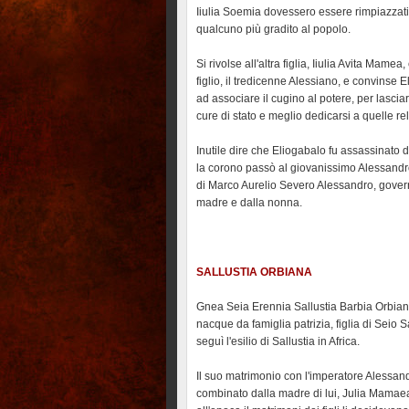
Iiulia Soemia dovessero essere rimpiazzat
qualcuno più gradito al popolo.
Si rivolse all'altra figlia, Iiulia Avita Mamea, 
figlio, il tredicenne Alessiano, e convinse 
ad associare il cugino al potere, per lasciar
cure di stato e meglio dedicarsi a quelle rel
Inutile dire che Eliogabalo fu assassinato da
la corono passò al giovanissimo Alessandr
di Marco Aurelio Severo Alessandro, gover
madre e dalla nonna.
SALLUSTIA ORBIANA
Gnea Seia Erennia Sallustia Barbia Orbian
nacque da famiglia patrizia, figlia di Seio Sa
seguì l'esilio di Sallustia in Africa.
Il suo matrimonio con l'imperatore Alessan
combinato dalla madre di lui, Julia Mamaea