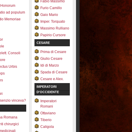
Fabio Massimo
 Honorum
Furio Camillo
atio ad populum
Gaio Mario
io Memoriae
Imper. Torquato
Massimo Rulliano
Papirio Cursore
tor
CESARE
ole
Prima di Cesare
lett. Consoli
Giulio Cesare
tore
Idi di Marzo
fectus Urbis
Spada di Cesare
ceps
Cesare e Alex.
es
IMPERATORI
D'OCCIDENTE
ri
senzio vinceva?
Imperatori
Romani
Ottaviano
na Romana
Tiberio
ti chirurgici
Caligola
medicinali