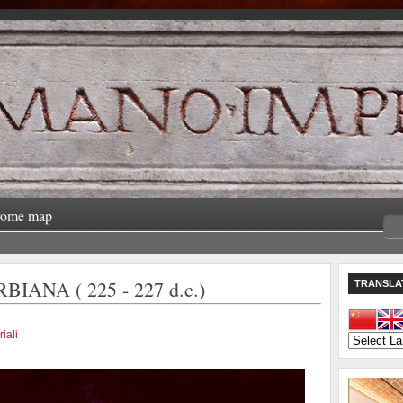
rome map
ANA ( 225 - 227 d.c.)
TRANSLA
iali