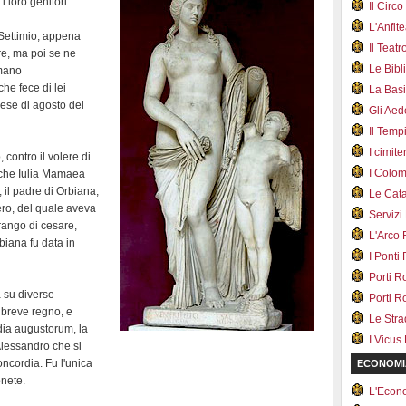
i loro genitori.
Il Cir
L'Anfit
 Settimio, appena
Il Teat
re, ma poi se ne
Le Bib
 mano
he fece di lei
La Bas
ese di agosto del
Gli Ae
Il Tem
I cimite
 contro il volere di
I Colo
a che Iulia Mamaea
 il padre di Orbiana,
Le Cat
ero, del quale aveva
Servizi
 rango di cesare,
L'Arco
biana fu data in
I Ponti
Porti R
a su diverse
Porti R
 breve regno, e
Le Str
dia augustorum, la
I Vicus
Alessandro che si
oncordia. Fu l'unica
ECONOMI
onete.
L'Econ