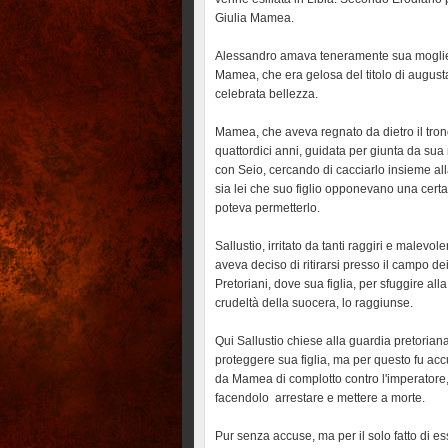
Giulia Mamea.
Alessandro amava teneramente sua moglie e
Mamea, che era gelosa del titolo di augusta, 
celebrata bellezza.
Mamea, che aveva regnato da dietro il trono 
quattordici anni, guidata per giunta da sua
con Seio, cercando di cacciarlo insieme a
sia lei che suo figlio opponevano una cert
poteva permetterlo.
Sallustio, irritato da tanti raggiri e malevol
aveva deciso di ritirarsi presso il campo de
Pretoriani, dove sua figlia, per sfuggire alla
crudeltà della suocera, lo raggiunse.
Qui Sallustio chiese alla guardia pretoriana
proteggere sua figlia, ma per questo fu ac
da Mamea di complotto contro l'imperatore
facendolo arrestare e mettere a morte.
Pur senza accuse, ma per il solo fatto di e