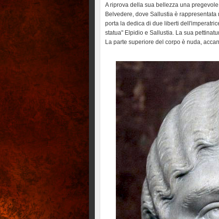
A riprova della sua bellezza una pregevole s
Belvedere, dove Sallustia è rappresentata 
porta la dedica di due liberti dell'imperatr
statua" Elpidio e Sallustia. La sua pettinat
La parte superiore del corpo è nuda, accan