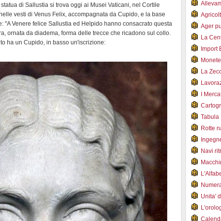
Alleva
tatua di Sallustia si trova oggi ai Musei Vaticani, nel Cortile
nelle vesti di Venus Felix, accompagnata da Cupido, e la base
Agricol
ice: "A Venere felice Sallustia ed Helpido hanno consacrato questa
Ager pu
ura, ornata da diadema, forma delle trecce che ricadono sul collo.
La Cent
to ha un Cupido, in basso un'iscrizione:
Import 
Monet
La Zec
Lavoraz
I Merca
Cartogr
Tabula 
Rotte 
Ingegn
Navi ri
Macchi
L'Alfa
Numer
Unita' 
L'orol
Calend