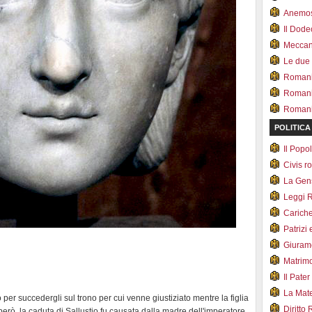
Anemo
Il Dod
Meccan.
Le due
Romani 
Romani
Romani 
POLITICA
Il Pop
Civis 
La Ge
Leggi 
Carich
Patrizi 
Giuram
Matrim
Il Pater
La Mate
 per succedergli sul trono per cui venne giustiziato mentre la figlia
Diritto
erò, la caduta di Sallustio fu causata dalla madre dell'imperatore,