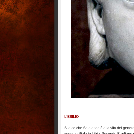
L'ESILIO
Si dice che Seio attentò alla vita del genero
venne esiliata in Libia. Secondo Erodiano p