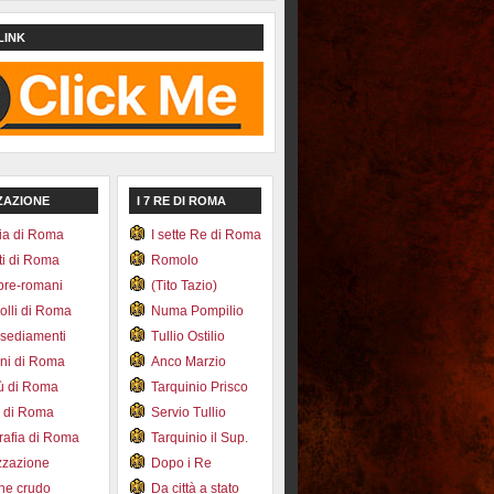
LINK
ZAZIONE
I 7 RE DI ROMA
ia di Roma
I sette Re di Roma
ti di Roma
Romolo
pre-romani
(Tito Tazio)
colli di Roma
Numa Pompilio
nsediamenti
Tullio Ostilio
ini di Roma
Anco Marzio
bù di Roma
Tarquinio Prisco
e di Roma
Servio Tullio
afia di Roma
Tarquinio il Sup.
zzazione
Dopo i Re
one crudo
Da città a stato