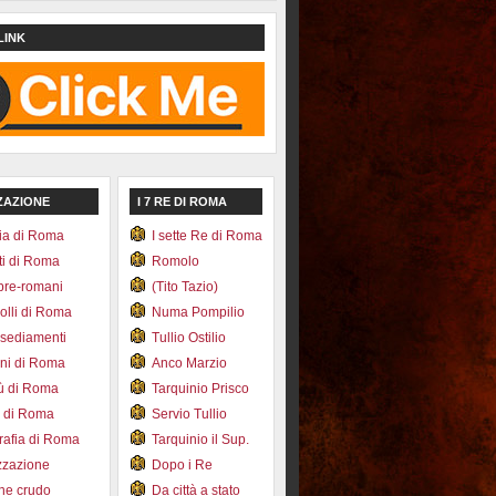
LINK
ZAZIONE
I 7 RE DI ROMA
ia di Roma
I sette Re di Roma
ti di Roma
Romolo
pre-romani
(Tito Tazio)
colli di Roma
Numa Pompilio
nsediamenti
Tullio Ostilio
ini di Roma
Anco Marzio
bù di Roma
Tarquinio Prisco
e di Roma
Servio Tullio
afia di Roma
Tarquinio il Sup.
zzazione
Dopo i Re
one crudo
Da città a stato