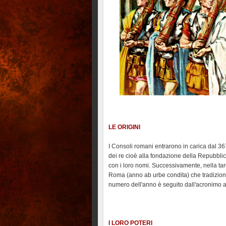
LE ORIGINI
I Consoli romani entrarono in carica dal 367
dei re cioè alla fondazione della Repubblic
con i loro nomi. Successivamente, nella tar
Roma (anno ab urbe condita) che tradizional
numero dell'anno è seguito dall'acronimo 
I LORO POTERI