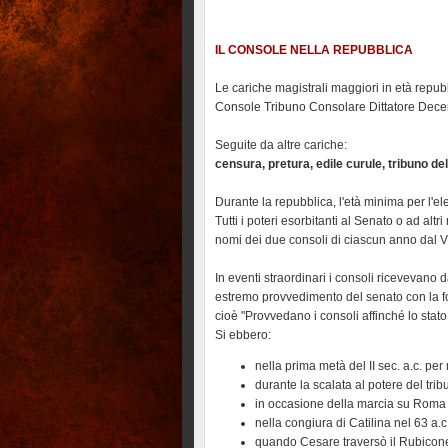
IL CONSOLE NELLA REPUBBLICA
Le cariche magistrali maggiori in età repu
Console Tribuno Consolare Dittatore Dece
Seguite da altre cariche:
censura, pretura, edile curule, tribuno del
Durante la repubblica, l'età minima per l'ele
Tutti i poteri esorbitanti al Senato o ad alt
nomi dei due consoli di ciascun anno dal V
In eventi straordinari i consoli ricevevano d
estremo provvedimento del senato con la f
cioè "Provvedano i consoli affinché lo stat
Si ebbero:
nella prima metà del II sec. a.c. pe
durante la scalata al potere del tri
in occasione della marcia su Roma d
nella congiura di Catilina nel 63 a.c.
quando Cesare traversò il Rubicone