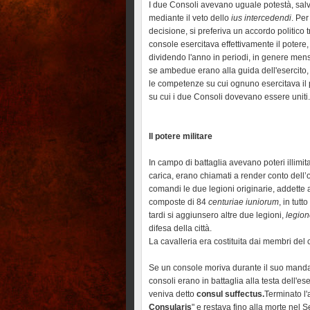
I due Consoli avevano uguale potestà, salv
mediante il veto dello
ius intercedendi
. Per
decisione, si preferiva un accordo politico tr
console esercitava effettivamente il potere,
dividendo l'anno in periodi, in genere mensili
se ambedue erano alla guida dell'esercito, i
le competenze su cui ognuno esercitava il 
su cui i due Consoli dovevano essere uniti.
Il potere militare
In campo di battaglia avevano poteri illimita
carica, erano chiamati a render conto dell’
comandi le due legioni originarie, addette 
composte di 84
centuriae iuniorum
, in tut
tardi si aggiunsero altre due legioni,
legio
difesa della città.
La cavalleria era costituita dai membri del c
Se un console moriva durante il suo mandat
consoli erano in battaglia alla testa dell'ese
veniva detto
consul suffectus.
Terminato l'
Consularis
" e restava fino alla morte nel S