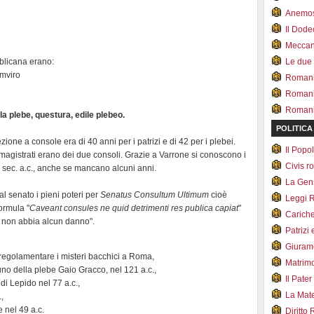
Anemo
Il Dod
Meccan.
bblicana erano:
Le due
mviro
Romani 
Romani
Romani 
la plebe, questura, edile plebeo.
POLITICA
zione a console era di 40 anni per i patrizi e di 42 per i plebei.
Il Pop
ri magistrati erano dei due consoli. Grazie a Varrone si conoscono i
Civis 
 sec. a.c., anche se mancano alcuni anni.
La Ge
al senato i pieni poteri per
Senatus Consultum Ultimum
cioè
Leggi 
ormula "
Caveant consules ne quid detrimenti res publica capiat
"
Carich
o non abbia alcun danno".
Patrizi 
Giuram
r regolamentare i misteri bacchici a Roma,
Matrim
buno della plebe Gaio Gracco, nel 121 a.c.,
Il Pater
i Lepido nel 77 a.c.,
La Mate
,
 nel 49 a.c.
Diritto