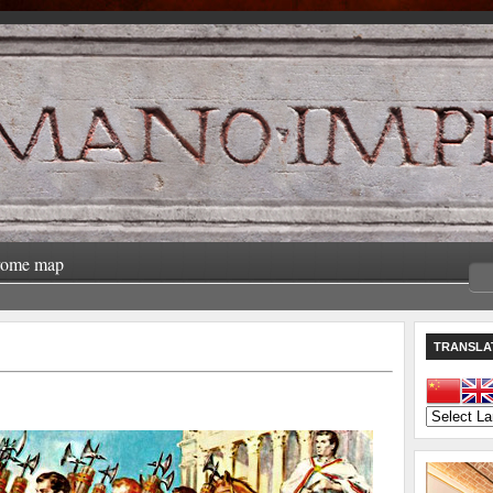
rome map
TRANSLA