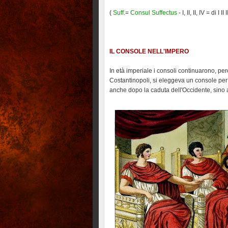
(
Suff.
=
Consul Suffectus
- I, II, II, IV = di I 
IL CONSOLE NELL'IMPERO
In età imperiale i consoli continuarono, pe
Costantinopoli, si eleggeva un console per
anche dopo la caduta dell'Occidente, sino al