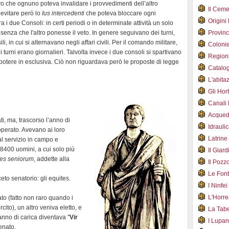
o che ognuno poteva invalidare i provvedimenti dell’altro
Il Cem
 evitare però lo
Ius intercedenti
che poteva bloccare ogni
Origini
a i due Consoli: in certi periodi o in determinate attività un solo
 senza che l'altro ponesse il veto. In genere seguivano dei turni,
Provin
, in cui si alternavano negli affari civili. Per il comando militare,
Coloni
 turni erano giornalieri. Talvolta invece i due consoli si spartivano
Region
potere in esclusiva. Ciò non riguardava però le proposte di legge
Catalog
L'abit
Gli Hor
Canali
Acqued
ti, ma, trascorso l’anno di
Idraul
operato. Avevano ai loro
Latrin
al servizio in campo e
to 8400 uomini, a cui solo più
Il Gia
nes seniorum
, addette alla
Il Poz
Le Fon
eto senatorio: gli equites.
I Ninfe
L'Horr
o (fatto non raro quando i
rcito), un altro veniva eletto, e
La Tab
anno di carica
diventava "
Vir
I Lupa
enato.