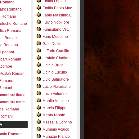
Emilio Lepido
co Romano
Emilio Paolo Mac.
eatro Romano
Fabio Massimo E.
ro Romano
Fulvio Nobiliore
lioteche Romane
Funisulano Vett.
ilica Romana
Furio Medulino
des Romani
Gaio Duilio
pio Romano
L. Furio Camillo
ri pagani
Lentulo Clodiano
mbari Romani
Licinio Bruto
acombe
Licinio Lucullo
 Postali Romani
Livio Salinatore
 Romano
Lucio Placidiano
 Romani
Lucio Volumnio
omani sul fiume
Manlio Vulsone
omani sul mare
Marcio Filippo
ade Romane
Menio Nipote
 Romani
Messalla Corvino
A
Mummio Acaico
omia Romana
Munazio Planco