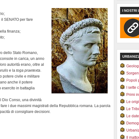
I NOSTRI 
zio;
e il SENATO per fare
ella finanza;
to;
ivo dello Stato Romano,
URBANIZ
l console in carica, un anno
oro autorità erano, oltre al
Geolog
urulis
e la
toga praetexta
.
Sorgen
 potere civile e militare
Popoli 
vano anche il potere
I sette 
 esercito in battaglia
Primi i
l Dio Conso, una divinità
Le orig
fare i due massimi magistrati della Repubblica romana. La parola
Le Tri
pacità di consigliare decisioni.
Le dat
Demogr
Urbani
Il matt