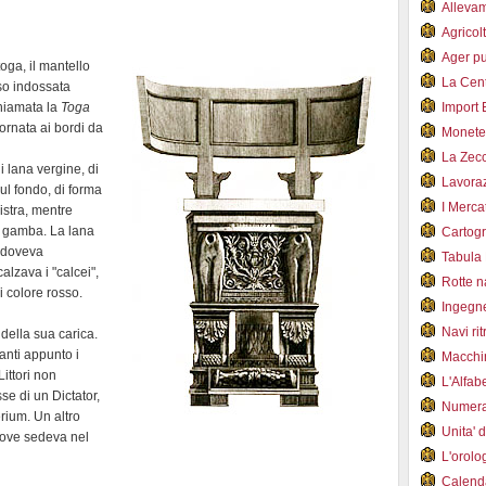
Alleva
Agricol
Ager pu
toga, il mantello
La Cent
so indossata
chiamata la
Toga
Import 
 ornata ai bordi da
Monet
La Zec
i lana vergine, di
Lavoraz
ul fondo, di forma
I Merca
istra, mentre
a gamba. La lana
Cartogr
 doveva
Tabula 
alzava i "calcei",
Rotte 
di colore rosso.
Ingegn
Navi ri
 della sua carica.
canti appunto i
Macchi
Littori non
L'Alfa
se di un Dictator,
Numer
ium. Un altro
Unita' 
 ove sedeva nel
L'orol
Calend