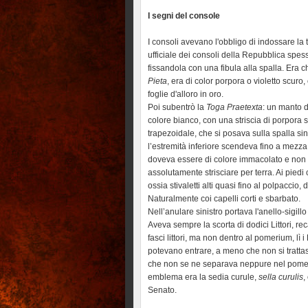
I segni del console
I consoli avevano l'obbligo di indossare la 
ufficiale dei consoli della Repubblica spes
fissandola con una fibula alla spalla. Era 
Pieta
, era di color porpora o violetto scuro,
foglie d'alloro in oro.
Poi subentrò la
Toga Praetexta
: un manto d
colore bianco, con una striscia di porpora s
trapezoidale, che si posava sulla spalla sin
l’estremità inferiore scendeva fino a mezz
doveva essere di colore immacolato e non
assolutamente strisciare per terra. Ai piedi c
ossia stivaletti alti quasi fino al polpaccio, 
Naturalmente coi capelli corti e sbarbato.
Nell’anulare sinistro portava l'anello-sigillo
Aveva sempre la scorta di dodici Littori, re
fasci littori, ma non dentro al pomerium, lì i 
potevano entrare, a meno che non si trattas
che non se ne separava neppure nel pomer
emblema era la sedia curule,
sella curulis
,
Senato.