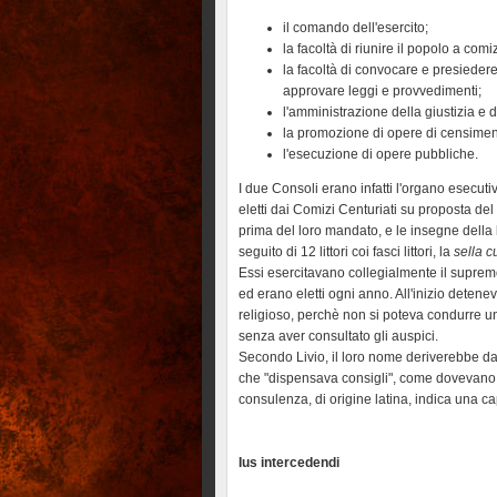
il comando dell'esercito;
la facoltà di riunire il popolo a comi
la facoltà di convocare e presieder
approvare leggi e provvedimenti;
l'amministrazione della giustizia e d
la promozione di opere di censimen
l'esecuzione di opere pubbliche.
I due Consoli erano infatti l'organo esecut
eletti dai Comizi Centuriati su proposta de
prima del loro mandato, e le insegne della l
seguito di 12 littori coi fasci littori, la
sella c
Essi esercitavano collegialmente il supremo
ed erano eletti ogni anno. All'inizio detene
religioso, perchè non si poteva condurre un
senza aver consultato gli auspici.
Secondo Livio, il loro nome deriverebbe da
che "dispensava consigli", come dovevano 
consulenza, di origine latina, indica una ca
Ius intercedendi