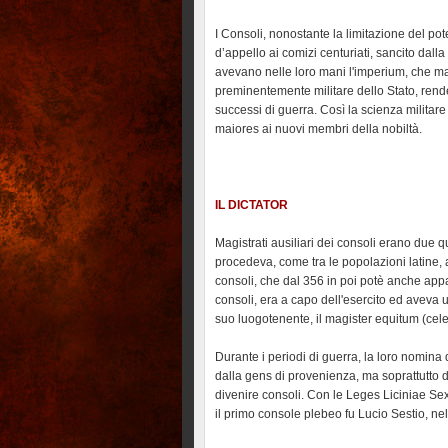
I Consoli, nonostante la limitazione del pot
d’appello ai comizi centuriati, sancito dalla
avevano nelle loro mani l'imperium, che ma
preminentemente militare dello Stato, rende
successi di guerra. Così la scienza militar
maiores ai nuovi membri della nobiltà.
IL DICTATOR
Magistrati ausiliari dei consoli erano due qu
procedeva, come tra le popolazioni latine, 
consoli, che dal 356 in poi potè anche app
consoli, era a capo dell'esercito ed aveva 
suo luogotenente, il magister equitum (cel
Durante i periodi di guerra, la loro nomina 
dalla gens di provenienza, ma soprattutto d
divenire consoli. Con le Leges Liciniae Sext
il primo console plebeo fu Lucio Sestio, nel