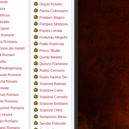
mento
Orazio Pulvillo
tura
Pansa Cetroniano
blicus
Pompeo Magno
uratio
Pompeo Strabone
Export
Popilio Lenate
e Romane
Postumio Megello
ca Romana
Potito Publicola
ione dei metalli
Prisco Strutto
ti Romani
Quinto Metello
afia
Quinzio Flaminino
Peutingeriana
Rutilio Censorio
navali Romane
Scipio Nasica Ser.
eria Navale
Scipione Barbato
trovate
Scipione Calvo
nari Romani
Scipione Cornelio
beto Romano
Scipione Emiliano
azione Romana
Scipione l'Afric.
di misura
Sempronio Bleso
ogio Romano
Servilio Fidenate
ario Romano