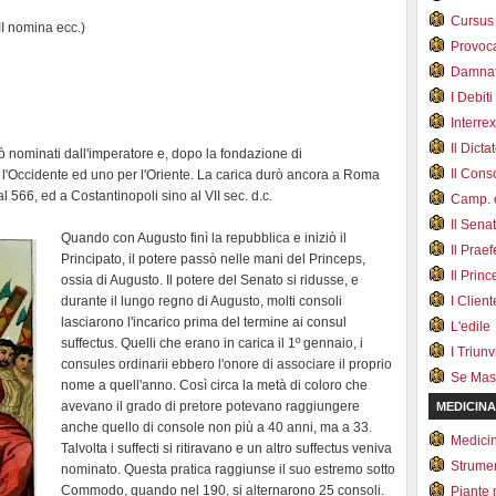
Cursus
II III nomina ecc.)
Provoc
Damnat
I Debiti
Interrex
Il Dicta
rò nominati dall'imperatore e, dopo la fondazione di
Il Cons
 l'Occidente ed uno per l'Oriente. La carica durò ancora a Roma
 566, ed a Costantinopoli sino al VII sec. d.c.
Camp. e
Il Sena
Quando con Augusto finì la repubblica e iniziò il
Il Prae
Principato, il potere passò nelle mani del Princeps,
Il Prin
ossia di Augusto. Il potere del Senato si ridusse, e
durante il lungo regno di Augusto, molti consoli
I Client
lasciarono l'incarico prima del termine ai consul
L'edile
suffectus. Quelli che erano in carica il 1º gennaio, i
I Triunvi
consules ordinarii ebbero l'onore di associare il proprio
Se Mas
nome a quell'anno. Così circa la metà di coloro che
avevano il grado di pretore potevano raggiungere
MEDICINA
anche quello di console non più a 40 anni, ma a 33.
Medici
Talvolta i suffecti si ritiravano e un altro suffectus veniva
Strumen
nominato. Questa pratica raggiunse il suo estremo sotto
Commodo, quando nel 190, si alternarono 25 consoli.
Piante 