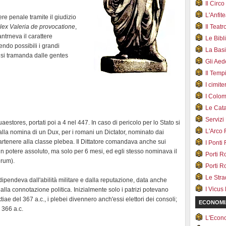
Il Cir
L'Anfit
ere penale tramite il giudizio
lex Valeria de provocatione
,
Il Teat
ntrneva il carattere
Le Bib
ndo possibili i grandi
La Bas
e si tramanda dalle gentes
Gli Ae
Il Tem
I cimite
I Colo
Le Cat
Servizi
aestores, portati poi a 4 nel 447. In caso di pericolo per lo Stato si
L'Arco
alla nomina di un Dux, per i romani un Dictator, nominato dai
artenere alla classe plebea. Il Dittatore comandava anche sui
I Ponti
un potere assoluto, ma solo per 6 mesi, ed egli stesso nominava il
Porti R
erum).
Porti R
Le Str
dipendeva dall'abilità militare e dalla reputazione, data anche
I Vicus
alla connotazione politica. Inizialmente solo i patrizi potevano
iae del 367 a.c., i plebei divennero anch'essi elettori dei consoli;
ECONOMI
 366 a.c.
L'Econ