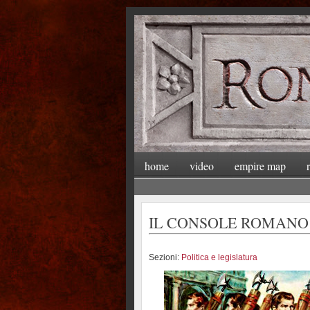
home
video
empire map
IL CONSOLE ROMANO
Sezioni:
Politica e legislatura