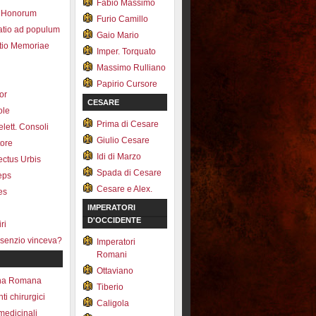
Fabio Massimo
 Honorum
Furio Camillo
atio ad populum
Gaio Mario
io Memoriae
Imper. Torquato
Massimo Rulliano
Papirio Cursore
tor
CESARE
ole
Prima di Cesare
lett. Consoli
Giulio Cesare
tore
Idi di Marzo
fectus Urbis
Spada di Cesare
ceps
Cesare e Alex.
es
IMPERATORI
D'OCCIDENTE
ri
senzio vinceva?
Imperatori
Romani
Ottaviano
na Romana
Tiberio
ti chirurgici
Caligola
medicinali