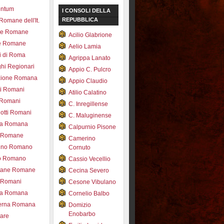
entum
I CONSOLI DELLA
REPUBBLICA
 Romane dell'It.
ce Romane
Acilio Glabrione
e Romane
Aelio Lamia
i di Roma
Agrippa Lanato
hi Regionari
Appio C. Pulcro
azione Romana
Appio Claudio
ti Romani
Atilio Calatino
 Romani
C. Inregillense
otti Romani
C. Maluginense
ica Romana
Calpurnio Pisone
e Romane
Camerino
rdino Romano
Cornuto
zo Romano
Cassio Vecellio
tane Romane
Cecina Severo
i Romani
Cesone Vibulano
ea Romana
Cornelio Balbo
erna Romana
Domizio
Enobarbo
nare