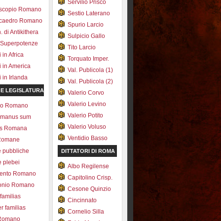
Servilio Prisco
scopio Romano
Sestio Laterano
ecaedro Romano
Spurio Larcio
 di Antikithera
Sulpicio Gallo
 Superpotenze
Tito Larcio
in Africa
Torquato Imper.
 in America
Val. Publicola (1)
in Irlanda
Val. Publicola (2)
 E LEGISLATURA
Valerio Corvo
Valerio Levino
olo Romano
Valerio Potito
romanus sum
Valerio Voluso
ns Romana
Ventidio Basso
Romane
e pubbliche
DITTATORI DI ROMA
e plebei
Albo Regilense
ento Romano
Capitolino Crisp.
onio Romano
Cesone Quinzio
 familias
Cincinnato
r familias
Cornelio Silla
 Romano