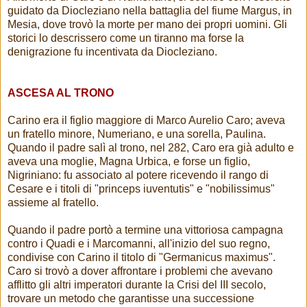
guidato da Diocleziano nella battaglia del fiume Margus, in
Mesia, dove trovò la morte per mano dei propri uomini. Gli
storici lo descrissero come un tiranno ma forse la
denigrazione fu incentivata da Diocleziano.
ASCESA AL TRONO
Carino era il figlio maggiore di Marco Aurelio Caro; aveva
un fratello minore, Numeriano, e una sorella, Paulina.
Quando il padre salì al trono, nel 282, Caro era già adulto e
aveva una moglie, Magna Urbica, e forse un figlio,
Nigriniano: fu associato al potere ricevendo il rango di
Cesare e i titoli di "princeps iuventutis" e "nobilissimus"
assieme al fratello.
Quando il padre portò a termine una vittoriosa campagna
contro i Quadi e i Marcomanni, all'inizio del suo regno,
condivise con Carino il titolo di "Germanicus maximus".
Caro si trovò a dover affrontare i problemi che avevano
afflitto gli altri imperatori durante la Crisi del III secolo,
trovare un metodo che garantisse una successione