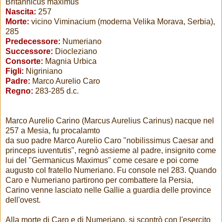
Britannicus maximus
Nascita:
257
Morte:
vicino Viminacium (moderna Velika Morava, Serbia),
285
Predecessore:
Numeriano
Successore:
Diocleziano
Consorte:
Magnia Urbica
Figli:
Nigriniano
Padre:
Marco Aurelio Caro
Regno:
283-285 d.c.
Marco Aurelio Carino (Marcus Aurelius Carinus) nacque nel
257 a Mesia, fu procalamto
da suo padre Marco Aurelio Caro "nobilissimus Caesar and
princeps iuventutis", regnò assieme al padre, insignito come
lui del "Germanicus Maximus" come cesare e poi come
augusto col fratello Numeriano. Fu console nel 283. Quando
Caro e Numeriano partirono per combattere la Persia,
Carino venne lasciato nelle Gallie a guardia delle province
dell'ovest.
Alla morte di Caro e di Numeriano, si scontrò con l'esercito