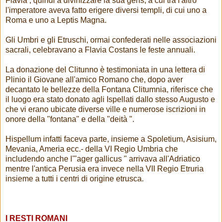
Flavia , quindi a divinizzare la sua gens, a cui tra l'altro
l'imperatore aveva fatto erigere diversi templi, di cui uno a
Roma e uno a Leptis Magna.
Gli Umbri e gli Etruschi, ormai confederati nelle associazioni
sacrali, celebravano a Flavia Costans le feste annuali.
La donazione del Clitunno è testimoniata in una lettera di
Plinio il Giovane all'amico Romano che, dopo aver
decantato le bellezze della Fontana Clitumnia, riferisce che
il luogo era stato donato agli Ispellati dallo stesso Augusto e
che vi erano ubicate diverse ville e numerose iscrizioni in
onore della "fontana" e della "deità ".
Hispellum infatti faceva parte, insieme a Spoletium, Asisium,
Mevania, Ameria ecc.- della VI Regio Umbria che
includendo anche l'"ager gallicus " arrivava all'Adriatico
mentre l'antica Perusia era invece nella VII Regio Etruria
insieme a tutti i centri di origine etrusca.
I RESTI ROMANI