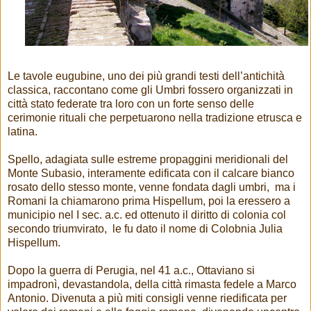
Le tavole eugubine, uno dei più grandi testi dell’antichità
classica, raccontano come gli Umbri fossero organizzati in
città stato federate tra loro con un forte senso delle
cerimonie rituali che perpetuarono nella tradizione etrusca e
latina.
Spello, adagiata sulle estreme propaggini meridionali del
Monte Subasio, interamente edificata con il calcare bianco
rosato dello stesso monte, venne fondata dagli umbri, ma i
Romani la chiamarono prima Hispellum, poi la eressero a
municipio nel I sec. a.c. ed ottenuto il diritto di colonia col
secondo triumvirato, le fu dato il nome di Colobnia Julia
Hispellum.
Dopo la guerra di Perugia, nel 41 a.c., Ottaviano si
impadronì, devastandola, della città rimasta fedele a Marco
Antonio. Divenuta a più miti consigli venne riedificata per