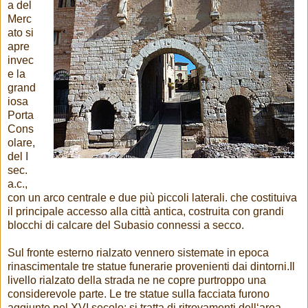
a del
Merc
ato si
apre
invec
e la
grand
iosa
Porta
Cons
olare,
del I
sec.
a.c.,
con un arco centrale e due più piccoli laterali. che costituiva
il principale accesso alla città antica, costruita con grandi
blocchi di calcare del Subasio connessi a secco.
Sul fronte esterno rialzato vennero sistemate in epoca
rinascimentale tre statue funerarie provenienti dai dintorni.Il
livello rialzato della strada ne ne copre purtroppo una
considerevole parte. Le tre statue sulla facciata furono
aggiunte nel XVI secolo; si tratta di ritrovamenti dell‘area