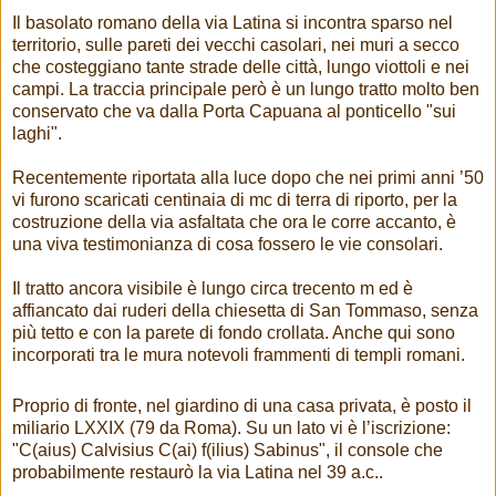
Il basolato romano della via Latina si incontra sparso nel
territorio, sulle pareti dei vecchi casolari, nei muri a secco
che costeggiano tante strade delle città, lungo viottoli e nei
campi. La traccia principale però è un lungo tratto molto ben
conservato che va dalla Porta Capuana al ponticello "sui
laghi".
Recentemente riportata alla luce dopo che nei primi anni ’50
vi furono scaricati centinaia di mc di terra di riporto, per la
costruzione della via asfaltata che ora le corre accanto, è
una viva testimonianza di cosa fossero le vie consolari.
Il tratto ancora visibile è lungo circa trecento m ed è
affiancato dai ruderi della chiesetta di San Tommaso, senza
più tetto e con la parete di fondo crollata. Anche qui sono
incorporati tra le mura notevoli frammenti di templi romani.
Proprio di fronte, nel giardino di una casa privata, è posto il
miliario LXXIX (79 da Roma). Su un lato vi è l’iscrizione:
"C(aius) Calvisius C(ai) f(ilius) Sabinus", il console che
probabilmente restaurò la via Latina nel 39 a.c..