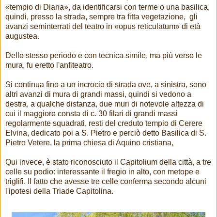
«tempio di Diana», da identificarsi con terme o una basilica,
quindi, presso la strada, sempre tra fitta vegetazione, gli
avanzi seminterrati del teatro in «opus reticulatum» di età
augustea.
Dello stesso periodo e con tecnica simile, ma più verso le
mura, fu eretto l'anfiteatro.
Si continua fino a un incrocio di strada ove, a sinistra, sono
altri avanzi di mura di grandi massi, quindi si vedono a
destra, a qualche distanza, due muri di notevole altezza di
cui il maggiore consta di c. 30 filari di grandi massi
regolarmente squadrati, resti del creduto tempio di Cerere
Elvina, dedicato poi a S. Pietro e perciò detto Basilica di S.
Pietro Vetere, la prima chiesa di Aquino cristiana,
Qui invece, è stato riconosciuto il Capitolium della città, a tre
celle su podio: interessante il fregio in alto, con metope e
triglifi. Il fatto che avesse tre celle conferma secondo alcuni
l'ipotesi della Triade Capitolina.