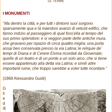
LE TERME
I MONUMENTI
"
Ma dentro la città, e per tutti i dintorni suoi sorgono
sparsamente qua e là maestosi avanzi di vetusti edifici, che
fanno indizio al passeggero di qual foss'ella al tempo del
suo primo splendore: e si veggon parte delle antiche mura,
che giravano per ispazio di circa quattro miglia; una porta
assai ben conservata presso la via Latina; le reliquie de'
tempi di Diana e di Cerere Elvina ricordati da Giovenale;
quelle di un teatro e di un ponte a un solo arco, che si tiene
essere appartenuto alla detta via Latina; e simili altre
importanti ruine, che troppo sarebbe a voler tutte ricordare.
"
(1868 Alessandro Guidi)
G
li
e
d
ifi