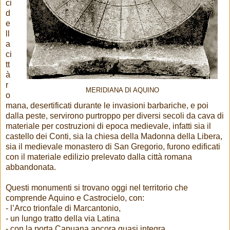
ci
d
e
ll
a
ci
tt
à
r
MERIDIANA DI AQUINO
o
mana, desertificati durante le invasioni barbariche, e poi
dalla peste, servirono purtroppo per diversi secoli da cava di
materiale per costruzioni di epoca medievale, infatti sia il
castello dei Conti, sia la chiesa della Madonna della Libera,
sia il medievale monastero di San Gregorio, furono edificati
con il materiale edilizio prelevato dalla città romana
abbandonata.
Questi monumenti si trovano oggi nel territorio che
comprende Aquino e Castrocielo, con:
- l’Arco trionfale di Marcantonio,
- un lungo tratto della via Latina
- con la porta Capuana ancora quasi integra,