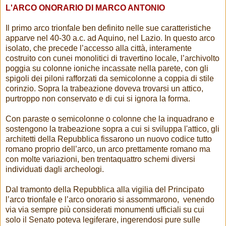
L'ARCO ONORARIO
DI MARCO ANTONIO
Il primo arco trionfale ben definito nelle sue caratteristiche
apparve nel 40-30 a.c. ad Aquino, nel Lazio. In questo arco
isolato, che precede l’accesso alla città, interamente
costruito con cunei monolitici di travertino locale, l’archivolto
poggia su colonne ioniche incassate nella parete, con gli
spigoli dei piloni rafforzati da semicolonne a coppia di stile
corinzio. Sopra la trabeazione doveva trovarsi un attico,
purtroppo non conservato e di cui si ignora la forma.
Con paraste o semicolonne o colonne che la inquadrano e
sostengono la trabeazione sopra a cui si sviluppa l'attico, gli
architetti della Repubblica fissarono un nuovo codice tutto
romano proprio dell’arco, un arco prettamente romano ma
con molte variazioni, ben trentaquattro schemi diversi
individuati dagli archeologi.
Dal tramonto della Repubblica alla vigilia del Principato
l’arco trionfale e l’arco onorario si assommarono, venendo
via via sempre più considerati monumenti ufficiali su cui
solo il Senato poteva legiferare, ingerendosi pure sulle