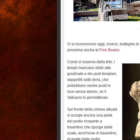
Vi si riconoscono oggi, invece, botteghe di
prossima anche al
Foro Boario
.
Come si osserva dalla foto, i
templi mancano delle alte
gradinate e dei podi templari,
seppelliti sotto terra, che
potrebbero venire posti in
luce senza danno, se il
Vaticano lo permettesse.
Sul fronte della chiesa attuale
si scorge ancora una parte
del podio ricoperto a
travertino che sporge dalle
scale, anch'esse in travertino,
ricavate dalle lastre