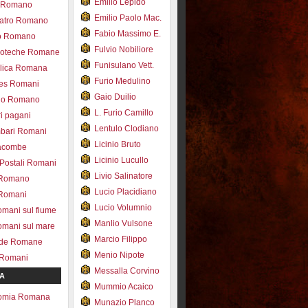
Emilio Lepido
co Romano
Emilio Paolo Mac.
eatro Romano
Fabio Massimo E.
ro Romano
Fulvio Nobiliore
lioteche Romane
Funisulano Vett.
ilica Romana
Furio Medulino
des Romani
Gaio Duilio
pio Romano
L. Furio Camillo
ri pagani
Lentulo Clodiano
mbari Romani
Licinio Bruto
acombe
Licinio Lucullo
 Postali Romani
Livio Salinatore
 Romano
Lucio Placidiano
 Romani
Lucio Volumnio
omani sul fiume
Manlio Vulsone
omani sul mare
Marcio Filippo
ade Romane
Menio Nipote
 Romani
Messalla Corvino
A
Mummio Acaico
omia Romana
Munazio Planco