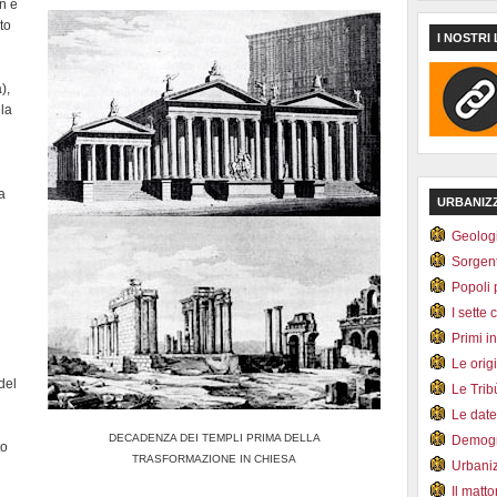
on è
to
I NOSTRI 
),
 la
a
URBANIZ
Geolog
Sorgen
Popoli 
I sette 
Primi i
Le orig
 del
Le Tri
Le dat
DECADENZA DEI TEMPLI PRIMA DELLA
Demogr
to
TRASFORMAZIONE IN CHIESA
Urbani
Il matt