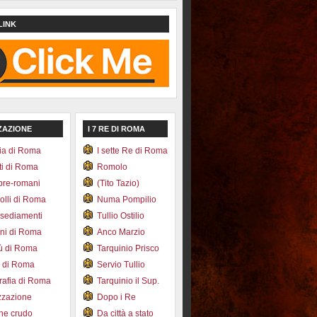
LINK
ZAZIONE
I 7 RE DI ROMA
ia di Roma
I sette Re di Roma
ti di Roma
Romolo
pre-romani
(Tito Tazio)
colli di Roma
Numa Pompilio
nsediamenti
Tullio Ostilio
ini di Roma
Anco Marzio
bù di Roma
Tarquinio Prisco
e di Roma
Servio Tullio
afia di Roma
Tarquinio il Sup.
zzazione
Dopo i Re
one crudo
Da città a stato