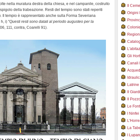
te nella muratura destra della chiesa, e nel campanile, costruito
Il Cem
 spigolo della trabeazione. Resti del tempio sono stati reperiti
Origini
1). Il tempio è rappresentato anche sulla Forma Severiana
Provin
, i) "
Questi resti sono datati al periodo augusteo per la
Coloni
106, 111, contra, Coarelli 91).
Region
Catalog
L'abit
Gli Hor
Canali
Acqued
Idraul
Latrin
Il Gia
Il Poz
Le Fon
I Ninfe
L'Horr
La Tab
I Lupa