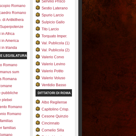
Servilio Prisco
scopio Romano
Sestio Laterano
ecaedro Romano
Spurio Larcio
 di Antikithera
Sulpicio Gallo
 Superpotenze
Tito Larcio
in Africa
Torquato Imper.
 in America
Val. Publicola (1)
in Irlanda
Val. Publicola (2)
 E LEGISLATURA
Valerio Corvo
Valerio Levino
olo Romano
Valerio Potito
romanus sum
Valerio Voluso
ns Romana
Ventidio Basso
Romane
e pubbliche
DITTATORI DI ROMA
e plebei
Albo Regilense
ento Romano
Capitolino Crisp.
onio Romano
Cesone Quinzio
 familias
Cincinnato
r familias
Cornelio Silla
 Romano