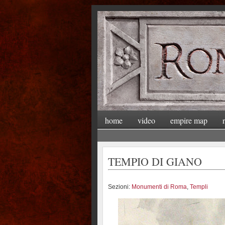
home
video
empire map
TEMPIO DI GIANO
Sezioni:
Monumenti di Roma
,
Templi