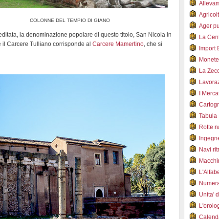
Alleva
Agricol
COLONNE DEL TEMPIO DI GIANO
Ager pu
creditata, la denominazione popolare di questo titolo, San Nicola in
La Cent
 il Carcere Tulliano corrisponde al
Carcere Mamertino
, che si
Import 
Monet
La Zec
Lavoraz
I Merca
Cartogr
Tabula 
Rotte 
Ingegn
Navi ri
Macchi
L'Alfa
Numer
Unita' 
L'orol
Calend