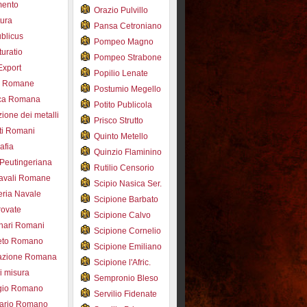
mento
Orazio Pulvillo
tura
Pansa Cetroniano
blicus
Pompeo Magno
uratio
Pompeo Strabone
Export
Popilio Lenate
e Romane
Postumio Megello
ca Romana
Potito Publicola
ione dei metalli
Prisco Strutto
ti Romani
Quinto Metello
afia
Quinzio Flaminino
Peutingeriana
Rutilio Censorio
navali Romane
Scipio Nasica Ser.
eria Navale
Scipione Barbato
trovate
Scipione Calvo
nari Romani
Scipione Cornelio
beto Romano
Scipione Emiliano
azione Romana
Scipione l'Afric.
di misura
Sempronio Bleso
ogio Romano
Servilio Fidenate
ario Romano