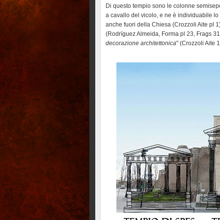
Di questo tempio sono le colonne semisepol
a cavallo del vicolo, e ne è individuabile lo
anche fuori della Chiesa (Crozzoli Aite pl 
(Rodríguez Almeida, Forma pl 23, Frags 31 h
decorazione architettonica
" (Crozzoli Aite 