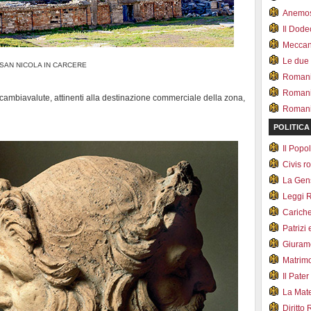
Anemo
Il Dod
Meccan.
Le due
SAN NICOLA IN CARCERE
Romani 
Romani
 cambiavalute, attinenti alla destinazione commerciale della zona,
Romani 
POLITICA
Il Pop
Civis 
La Ge
Leggi 
Carich
Patrizi 
Giuram
Matrim
Il Pater
La Mate
Diritto