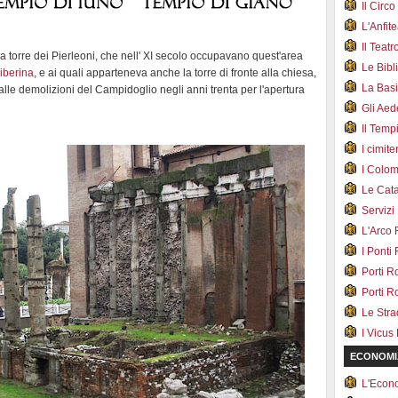
Il Cir
L'Anfit
Il Teat
na torre dei Pierleoni, che nell' XI secolo occupavano quest'area
Le Bib
Tiberina
, e ai quali apparteneva anche la torre di fronte alla chiesa,
La Bas
le demolizioni del Campidoglio negli anni trenta per l'apertura
Gli Ae
Il Tem
I cimite
I Colo
Le Cat
Servizi
L'Arco
I Ponti
Porti R
Porti R
Le Str
I Vicus
ECONOMI
L'Econ