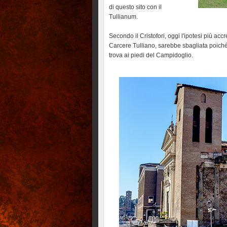
di questo sito con il
Tullianum.
Secondo il Cristofori, oggi l'ipotesi più ac
Carcere Tulliano, sarebbe sbagliata poiché
trova ai piedi del Campidoglio.