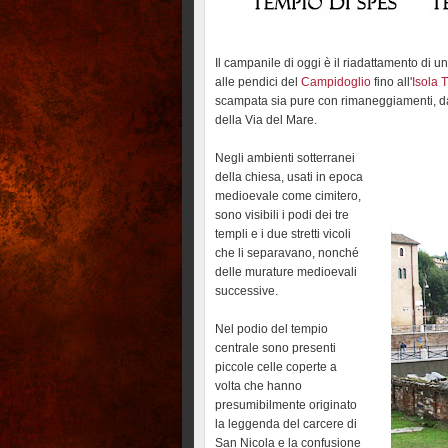
Il campanile di oggi è il riadattamento di u
alle pendici del
Campidoglio
fino all'
Isola 
scampata sia pure con rimaneggiamenti, dal
della Via del Mare.
Negli ambienti sotterranei
della chiesa, usati in epoca
medioevale come cimitero,
sono visibili i podi dei tre
templi e i due stretti vicoli
che li separavano, nonché
delle murature medioevali
successive.
Nel podio del tempio
centrale sono presenti
piccole celle coperte a
volta che hanno
presumibilmente originato
la leggenda del carcere di
San Nicola e la confusione