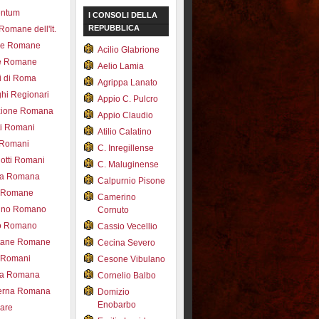
entum
I CONSOLI DELLA
REPUBBLICA
 Romane dell'It.
ce Romane
Acilio Glabrione
e Romane
Aelio Lamia
i di Roma
Agrippa Lanato
hi Regionari
Appio C. Pulcro
azione Romana
Appio Claudio
ti Romani
Atilio Calatino
 Romani
C. Inregillense
otti Romani
C. Maluginense
ica Romana
Calpurnio Pisone
e Romane
Camerino
rdino Romano
Cornuto
zo Romano
Cassio Vecellio
tane Romane
Cecina Severo
i Romani
Cesone Vibulano
ea Romana
Cornelio Balbo
erna Romana
Domizio
Enobarbo
nare