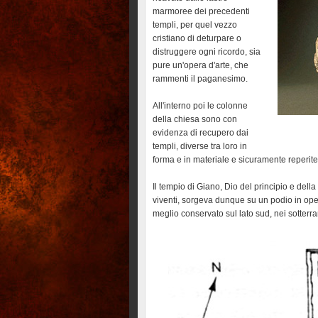
marmoree dei precedenti
templi, per quel vezzo
cristiano di deturpare o
distruggere ogni ricordo, sia
pure un'opera d'arte, che
rammenti il paganesimo.
All'interno poi le colonne
della chiesa sono con
evidenza di recupero dai
templi, diverse tra loro in
forma e in materiale e sicuramente reperite
Il tempio di Giano, Dio del principio e della 
viventi, sorgeva dunque su un podio in oper
meglio conservato sul lato sud, nei sotterra