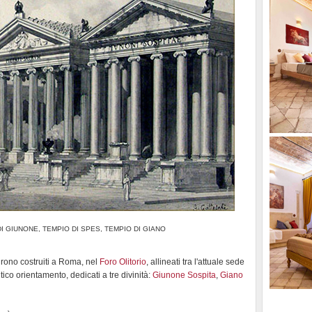
DI GIUNONE, TEMPIO DI SPES, TEMPIO DI GIANO
. furono costruiti a Roma, nel
Foro Olitorio
, allineati tra l'attuale sede
entico orientamento, dedicati a tre divinità:
Giunone Sospita
,
Giano