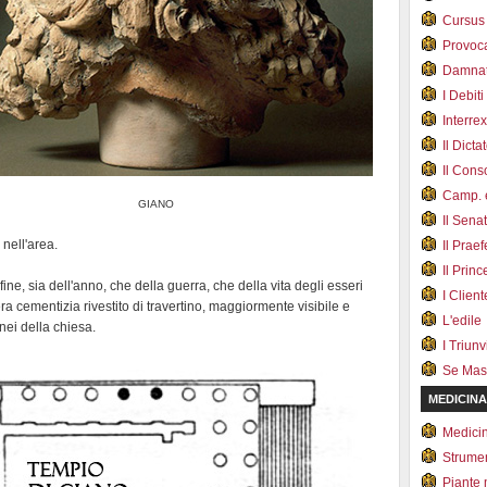
Cursus
Provoc
Damnat
I Debiti
Interrex
Il Dicta
Il Cons
Camp. e
GIANO
Il Sena
 nell'area.
Il Prae
Il Prin
fine, sia dell'anno, che della guerra, che della vita degli esseri
I Client
a cementizia rivestito di travertino, maggiormente visibile e
L'edile
nei della chiesa.
I Triunvi
Se Mas
MEDICINA
Medici
Strumen
Piante 