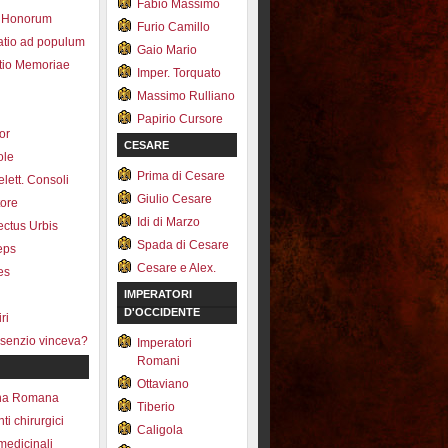
Fabio Massimo
 Honorum
Furio Camillo
atio ad populum
Gaio Mario
io Memoriae
Imper. Torquato
Massimo Rulliano
Papirio Cursore
tor
CESARE
ole
Prima di Cesare
lett. Consoli
Giulio Cesare
tore
Idi di Marzo
fectus Urbis
Spada di Cesare
ceps
Cesare e Alex.
es
IMPERATORI
D'OCCIDENTE
ri
senzio vinceva?
Imperatori
Romani
Ottaviano
na Romana
Tiberio
ti chirurgici
Caligola
medicinali