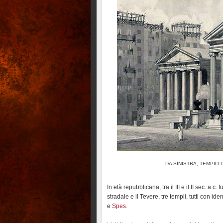
DA SINISTRA, TEMPIO 
In età repubblicana, tra il III e il II sec. a.c
stradale e il Tevere, tre templi, tutti con id
e
Spes
.