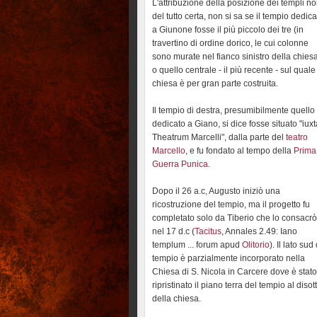
L'attribuzione della posizione dei templi n
del tutto certa, non si sa se il tempio dedica
a Giunone fosse il più piccolo dei tre (in
travertino di ordine dorico, le cui colonne
sono murate nel fianco sinistro della chiesa
o quello centrale - il più recente - sul quale
chiesa è per gran parte costruita.
Il tempio di destra, presumibilmente quello
dedicato a Giano, si dice fosse situato "iuxt
Theatrum Marcelli", dalla parte del
teatro
Marcello
, e fu fondato al tempo della
Prima
Guerra Punica
.
Dopo il 26 a.c, Augusto iniziò una
ricostruzione del tempio, ma il progetto fu
completato solo da Tiberio che lo consacrò
nel 17 d.c (
Tacitus
, Annales 2.49: Iano
templum ... forum apud
Olitorio
). Il lato sud
tempio è parzialmente incorporato nella
Chiesa di S. Nicola in Carcere dove è stato
ripristinato il piano terra del tempio al disot
della chiesa.