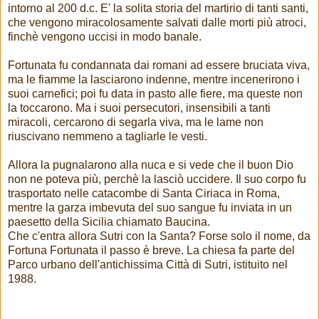
intorno al 200 d.c. E' la solita storia del martirio di tanti santi,
che vengono miracolosamente salvati dalle morti più atroci,
finchè vengono uccisi in modo banale.
Fortunata fu condannata dai romani ad essere bruciata viva,
ma le fiamme la lasciarono indenne, mentre incenerirono i
suoi carnefici; poi fu data in pasto alle fiere, ma queste non
la toccarono. Ma i suoi persecutori, insensibili a tanti
miracoli, cercarono di segarla viva, ma le lame non
riuscivano nemmeno a tagliarle le vesti.
Allora la pugnalarono alla nuca e si vede che il buon Dio
non ne poteva più, perchè la lasciò uccidere. Il suo corpo fu
trasportato nelle catacombe di Santa Ciriaca in Roma,
mentre la garza imbevuta del suo sangue fu inviata in un
paesetto della Sicilia chiamato Baucina.
Che c'entra allora Sutri con la Santa? Forse solo il nome, da
Fortuna Fortunata il passo è breve. La chiesa fa parte del
Parco urbano dell'antichissima Città di Sutri, istituito nel
1988.