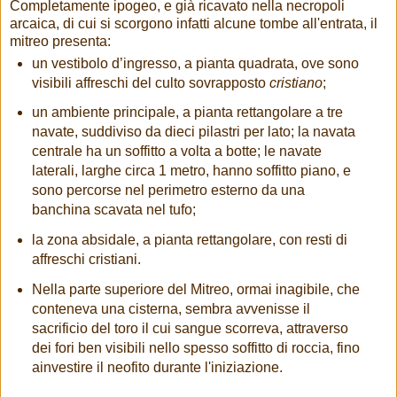
Completamente ipogeo, e già ricavato nella necropoli
arcaica, di cui si scorgono infatti alcune tombe all'entrata, il
mitreo presenta:
un vestibolo d’ingresso, a pianta quadrata, ove sono
visibili affreschi del culto sovrapposto
cristiano
;
un ambiente principale, a pianta rettangolare a tre
navate, suddiviso da dieci pilastri per lato; la navata
centrale ha un soffitto a volta a botte; le navate
laterali, larghe circa 1 metro, hanno soffitto piano, e
sono percorse nel perimetro esterno da una
banchina scavata nel tufo;
la zona absidale, a pianta rettangolare, con resti di
affreschi cristiani.
Nella parte superiore del Mitreo, ormai inagibile, che
conteneva una cisterna, sembra avvenisse il
sacrificio del toro il cui sangue scorreva, attraverso
dei fori ben visibili nello spesso soffitto di roccia, fino
ainvestire il neofito durante l'iniziazione.