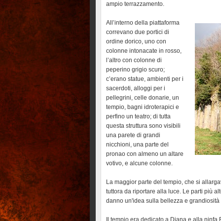
ampio terrazzamento.
All’interno della piattaforma
correvano due portici di
ordine dorico, uno con
colonne intonacate in rosso,
l’altro con colonne di
peperino grigio scuro;
c’erano statue, ambienti per i
sacerdoti, alloggi per i
pellegrini, celle donarie, un
tempio, bagni idroterapici e
perfino un teatro; di tutta
questa struttura sono visibili
una parete di grandi
nicchioni, una parte del
pronao con almeno un altare
votivo, e alcune colonne.
La maggior parte del tempio, che si allarga
tuttora da riportare alla luce. Le parti più a
danno un'idea sulla bellezza e grandiosità
Il tempio era dedicato a Diana e alla ninfa