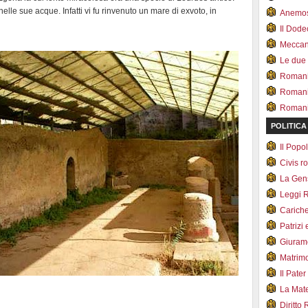
le sue acque. Infatti vi fu rinvenuto un mare di exvoto, in
Anemo
Il Dod
Meccan.
Le due
Romani 
Romani
Romani 
POLITICA
Il Pop
Civis 
La Ge
Leggi 
Carich
Patrizi 
Giuram
Matrim
Il Pater
La Mate
Diritto