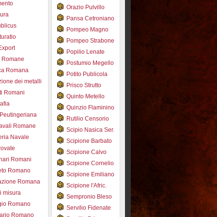
mento
Orazio Pulvillo
tura
Pansa Cetroniano
blicus
Pompeo Magno
uratio
Pompeo Strabone
Export
Popilio Lenate
e Romane
Postumio Megello
ca Romana
Potito Publicola
ione dei metalli
Prisco Strutto
ti Romani
Quinto Metello
afia
Quinzio Flaminino
Peutingeriana
Rutilio Censorio
navali Romane
Scipio Nasica Ser.
eria Navale
Scipione Barbato
trovate
Scipione Calvo
nari Romani
Scipione Cornelio
beto Romano
Scipione Emiliano
azione Romana
Scipione l'Afric.
di misura
Sempronio Bleso
ogio Romano
Servilio Fidenate
ario Romano