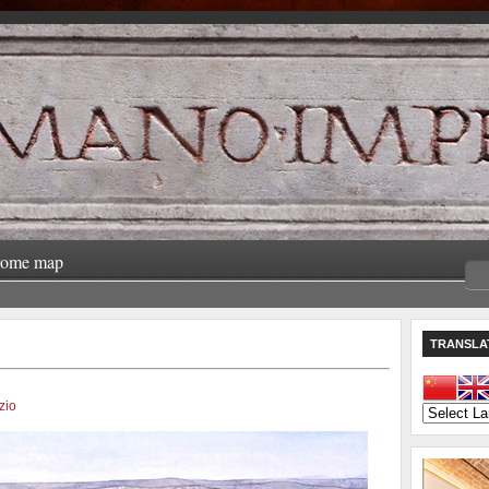
rome map
TRANSLA
zio