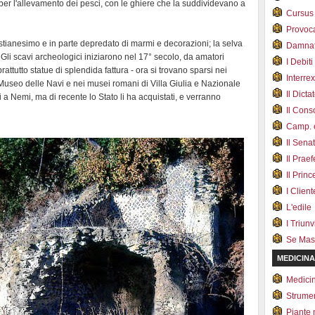
per l'allevamento dei pesci, con le ghiere che la suddividevano a
Cursus
Provoc
istianesimo e in parte depredato di marmi e decorazioni; la selva
Damnat
Gli scavi archeologici iniziarono nel 17° secolo, da amatori
I Debiti
oprattutto statue di splendida fattura - ora si trovano sparsi nei
Interrex
l Museo delle Navi e nei musei romani di Villa Giulia e Nazionale
Il Dicta
a Nemi, ma di recente lo Stato li ha acquistati, e verranno
Il Cons
Camp. e
Il Sena
Il Prae
Il Prin
I Client
L'edile
I Triunvi
Se Mas
MEDICINA
Medici
Strumen
Piante 