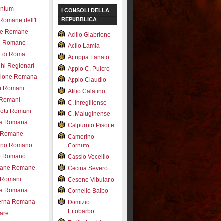
entum
I CONSOLI DELLA
REPUBBLICA
 Romane dell'It.
ce Romane
Acilio Glabrione
e Romane
Aelio Lamia
i di Roma
Agrippa Lanato
hi Regionari
Appio C. Pulcro
azione Romana
Appio Claudio
ti Romani
Atilio Calatino
 Romani
C. Inregillense
otti Romani
C. Maluginense
ica Romana
Calpurnio Pisone
e Romane
Camerino
rdino Romano
Cornuto
zo Romano
Cassio Vecellio
tane Romane
Cecina Severo
i Romani
Cesone Vibulano
ea Romana
Cornelio Balbo
erna Romana
Domizio
Enobarbo
nare