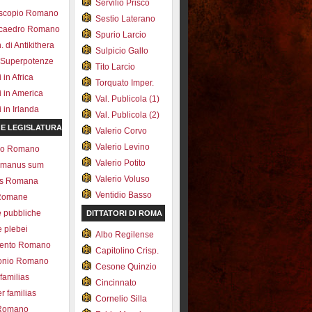
Servilio Prisco
scopio Romano
Sestio Laterano
ecaedro Romano
Spurio Larcio
 di Antikithera
Sulpicio Gallo
 Superpotenze
Tito Larcio
in Africa
Torquato Imper.
 in America
Val. Publicola (1)
in Irlanda
Val. Publicola (2)
 E LEGISLATURA
Valerio Corvo
Valerio Levino
olo Romano
Valerio Potito
romanus sum
Valerio Voluso
ns Romana
Ventidio Basso
Romane
e pubbliche
DITTATORI DI ROMA
e plebei
Albo Regilense
ento Romano
Capitolino Crisp.
onio Romano
Cesone Quinzio
 familias
Cincinnato
r familias
Cornelio Silla
 Romano