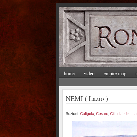
home
video
empire map
NEMI ( Lazio )
Sezioni:
Caligola
,
Cesare
,
Citta Italiche
,
La