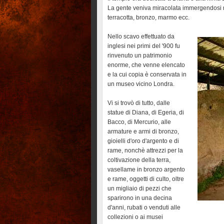
La gente veniva miracolata immergendosi nel
terracotta, bronzo, marmo ecc.
Nello scavo effettuato da
inglesi nei primi del '900 fu
rinvenuto un patrimonio
enorme, che venne elencato
e la cui copia è conservata in
un museo vicino Londra.
Vi si trovò di tutto, dalle
statue di Diana, di Egeria, di
Bacco, di Mercurio, alle
armature e armi di bronzo,
gioielli d'oro d'argento e di
rame, nonchè attrezzi per la
coltivazione della terra,
vasellame in bronzo argento
e rame, oggetti di culto, oltre
un migliaio di pezzi che
sparirono in una decina
d'anni, rubati o venduti alle
collezioni o ai musei