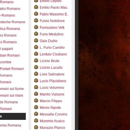
Emilio Lepido
co Romano
Emilio Paolo Mac.
eatro Romano
Fabio Massimo E.
ro Romano
Fulvio Nobiliore
lioteche Romane
Funisulano Vett.
ilica Romana
Furio Medulino
des Romani
Gaio Duilio
pio Romano
L. Furio Camillo
ri pagani
Lentulo Clodiano
mbari Romani
Licinio Bruto
acombe
Licinio Lucullo
 Postali Romani
Livio Salinatore
 Romano
Lucio Placidiano
 Romani
Lucio Volumnio
omani sul fiume
Manlio Vulsone
omani sul mare
Marcio Filippo
ade Romane
Menio Nipote
 Romani
Messalla Corvino
A
Mummio Acaico
omia Romana
Munazio Planco