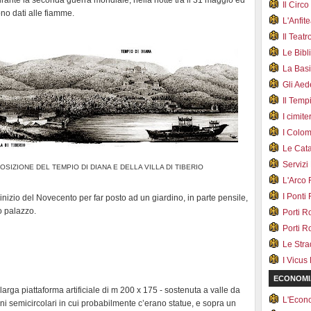
rante la seconda guerra mondiale, nella notte tra il 31 maggio ed
Il Cir
ono dati alle fiamme.
L'Anfit
Il Teat
Le Bib
La Bas
Gli Ae
Il Tem
I cimite
I Colo
Le Cat
Servizi
OSIZIONE DEL TEMPIO DI DIANA E DELLA VILLA DI TIBERIO
L'Arco
I Ponti
ll'inizio del Novecento per far posto ad un giardino, in parte pensile,
o palazzo.
Porti R
Porti R
Le Str
I Vicus
ECONOMI
arga piattaforma artificiale di m 200 x 175 - sostenuta a valle da
L'Econ
oni semicircolari in cui probabilmente c’erano statue, e sopra un