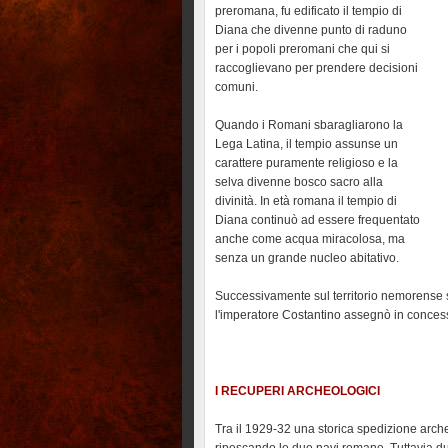
preromana, fu edificato il tempio di
Diana che divenne punto di raduno
per i popoli preromani che qui si
raccoglievano per prendere decisioni
comuni.
Quando i Romani sbaragliarono la
Lega Latina, il tempio assunse un
carattere puramente religioso e la
selva divenne bosco sacro alla
divinità. In età romana il tempio di
Diana continuò ad essere frequentato
anche come acqua miracolosa, ma
senza un grande nucleo abitativo.
Successivamente sul territorio nemorense
l'imperatore Costantino assegnò in concessi
I RECUPERI ARCHEOLOGICI
Tra il 1929-32 una storica spedizione arch