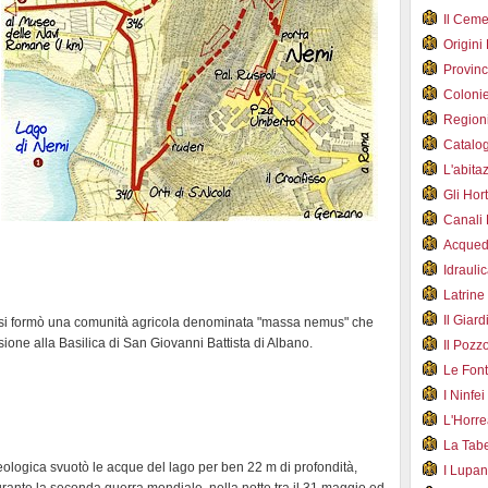
Il Cem
Origini
Provin
Coloni
Region
Catalog
L'abit
Gli Hor
Canali
Acqued
Idraul
Latrin
Il Gia
 si formò una comunità agricola denominata "massa nemus" che
one alla Basilica di San Giovanni Battista di Albano.
Il Poz
Le Fon
I Ninfe
L'Horr
La Tab
eologica svuotò le acque del lago per ben 22 m di profondità,
I Lupa