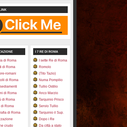
LINK
ZAZIONE
I 7 RE DI ROMA
ia di Roma
I sette Re di Roma
ti di Roma
Romolo
pre-romani
(Tito Tazio)
colli di Roma
Numa Pompilio
nsediamenti
Tullio Ostilio
ini di Roma
Anco Marzio
bù di Roma
Tarquinio Prisco
e di Roma
Servio Tullio
afia di Roma
Tarquinio il Sup.
zzazione
Dopo i Re
one crudo
Da città a stato