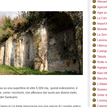
Alleva
Agricol
Ager pu
La Cent
Import 
Monet
La Zec
Lavoraz
I Merca
Cartogr
Tabula 
Rotte 
Ingegn
Navi ri
Macchi
L'Alfa
va su una superficie di oltre 5.000 mq., quindi estesissimo, è
Numer
lte, come i nicchioni, che affiorano dal suolo per diversi metri,
Unita' 
 del Santuario.
L'orol
Calend
 Egeria la cui fonte miracolosa era una specie di Lourdes antico.