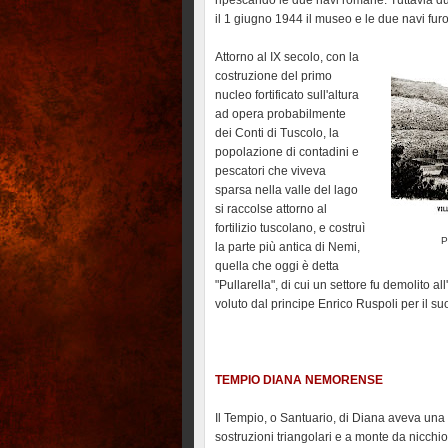
ripescando le due navi romane. Tuttavia du
il 1 giugno 1944 il museo e le due navi fur
Attorno al IX secolo, con la
costruzione del primo
nucleo fortificato sull'altura
ad opera probabilmente
dei Conti di Tuscolo, la
popolazione di contadini e
pescatori che viveva
sparsa nella valle del lago
si raccolse attorno al
fortilizio tuscolano, e costruì
P
la parte più antica di Nemi,
quella che oggi è detta
"Pullarella", di cui un settore fu demolito a
voluto dal principe Enrico Ruspoli per il su
TEMPIO DIANA NEMORENSE
Il Tempio, o Santuario, di Diana aveva una l
sostruzioni triangolari e a monte da nicchi