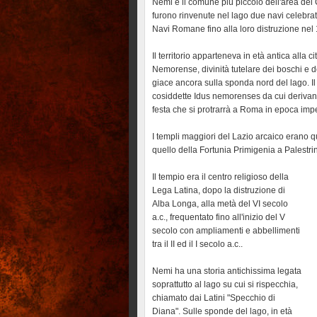
Nemi è il comune più piccolo dell'area dei
furono rinvenute nel lago due navi celebra
Navi Romane fino alla loro distruzione nel
Il territorio apparteneva in età antica alla c
Nemorense, divinità tutelare dei boschi e del
giace ancora sulla sponda nord del lago. Il 
cosiddette Idus nemorenses da cui derivano
festa che si protrarrà a Roma in epoca impe
I templi maggiori del Lazio arcaico erano 
quello della Fortunia Primigenia a Palestri
Il tempio era il centro religioso della
Lega Latina, dopo la distruzione di
Alba Longa, alla metà del VI secolo
a.c., frequentato fino all'inizio del V
secolo con ampliamenti e abbellimenti
tra il II ed il I secolo a.c..
Nemi ha una storia antichissima legata
soprattutto al lago su cui si rispecchia,
chiamato dai Latini "Specchio di
Diana". Sulle sponde del lago, in età