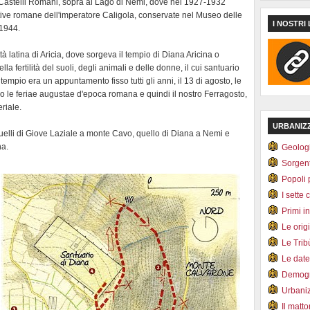
 Castelli Romani, sopra al Lago di Nemi, dove nel 1927-1932
tive romane dell'imperatore Caligola, conservate nel Museo delle
I NOSTRI 
 1944.
ittà latina di Aricia, dove sorgeva il tempio di Diana Aricina o
la fertilità del suoli, degli animali e delle donne, il cui santuario
tempio era un appuntamento fisso tutti gli anni, il 13 di agosto, le
 le feriae augustae d'epoca romana e quindi il nostro Ferragosto,
riale.
URBANIZ
quelli di Giove Laziale a monte Cavo, quello di Diana a Nemi e
na.
Geolog
Sorgen
Popoli 
I sette 
Primi i
Le orig
Le Tri
Le dat
Demogr
Urbani
Il matt