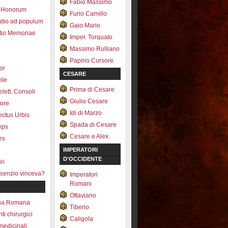
Fabio Massimo
 Honorum
Furio Camillo
atio ad populum
Gaio Mario
io Memoriae
Imper. Torquato
Massimo Rulliano
Papirio Cursore
tor
CESARE
ole
Prima di Cesare
lett. Consoli
Giulio Cesare
tore
Idi di Marzo
fectus Urbis
Spada di Cesare
ceps
Cesare e Alex.
es
IMPERATORI
D'OCCIDENTE
ri
senzio vinceva?
Imperatori
Romani
Ottaviano
na Romana
Tiberio
ti chirurgici
Caligola
medicinali