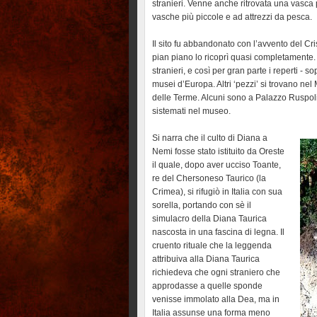
stranieri. Venne anche ritrovata una vasca 
vasche più piccole e ad attrezzi da pesca.
Il sito fu abbandonato con l’avvento del Cr
pian piano lo ricoprì quasi completamente. 
stranieri, e così per gran parte i reperti - s
musei d’Europa. Altri ‘pezzi’ si trovano ne
delle Terme. Alcuni sono a Palazzo Ruspoli 
sistemati nel museo.
Si narra che il culto di Diana a
Nemi fosse stato istituito da Oreste
il quale, dopo aver ucciso Toante,
re del Chersoneso Taurico (la
Crimea), si rifugiò in Italia con sua
sorella, portando con sè il
simulacro della Diana Taurica
nascosta in una fascina di legna. Il
cruento rituale che la leggenda
attribuiva alla Diana Taurica
richiedeva che ogni straniero che
approdasse a quelle sponde
venisse immolato alla Dea, ma in
Italia assunse una forma meno