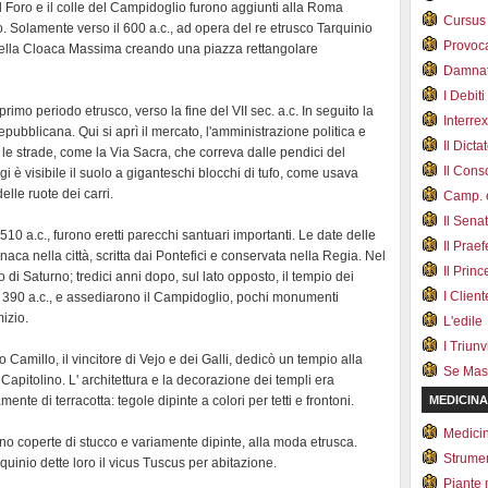
el Foro e il colle del Campidoglio furono aggiunti alla Roma
Cursus
. Solamente verso il 600 a.c., ad opera del re etrusco Tarquinio
Provoc
della Cloaca Massima creando una piazza rettangolare
Damnat
I Debiti
mo periodo etrusco, verso la fine del VII sec. a.c. In seguito la
Interrex
epubblicana. Qui si aprì il mercato, l'amministrazione politica e
Il Dicta
o le strade, come la Via Sacra, che correva dalle pendici del
Il Cons
gi è visibile il suolo a giganteschi blocchi di tufo, come usava
lle ruote dei carri.
Camp. e
Il Sena
10 a.c., furono eretti parecchi santuari importanti. Le date delle
Il Prae
naca nella città, scritta dai Pontefici e conservata nella Regia. Nel
Il Prin
o di Saturno; tredici anni dopo, sul lato opposto, il tempio dei
I Client
el 390 a.c., e assediarono il Campidoglio, pochi monumenti
izio.
L'edile
I Triunvi
io Camillo, il vincitore di Vejo e dei Galli, dedicò un tempio alla
Se Mas
Capitolino. L' architettura e la decorazione dei templi era
ente di terracotta: tegole dipinte a colori per tetti e frontoni.
MEDICINA
Medici
rano coperte di stucco e variamente dipinte, alla moda etrusca.
Strumen
Tarquinio dette loro il vicus Tuscus per abitazione.
Piante 