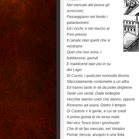
Nel mercato del pesce gli
scrocconi;
Passeggiano nel fondo i
galantuomini
Ed i ricchi, e nel mezzo al
Foro presso
Il canale stan quelli che si
mostrano
Quel che non sono; i
baldanzosi, garruli
E maldicenti stan più in su
del Lago
Di Curzio, i quali per nonnulla dicono
Sfacciatamente contumelie a un altro,
Ed hanno tanto in sè da poter dirgliene
Tante con verità. Dalle botteghe
Vecchie stanno color che danno, oppure
Ricevono ad usura. Dietro il tempio
Di Castore v' è gente, a cui se credi
A prima giunta te ne torna male.
Nel vico Tusco trovi i giovinastri
Che di sè fan mercato; nel Velabro
Fornai, beccai, aruspici e una folla