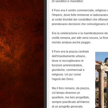
Di venditori e rivenditori.
Il Foro era il centro commerciale, religioso 
l'Impero, dove folle immense si radunavano per
ai cortei trionfali dei condottieri che sfilav
prendevano decisioni che coinvolgevano i
Era la celebrazione e la manifestazione dell'
civiltà romana, per altri versi oscura, la R
mondo andava anche peggio.
Il Foro era la piazza centrale
dell'insediamento urbano,
dove si raccoglievano le
funzioni amministrative,
giuridiche, commerciali e
religiose. Un po' come
l'agorà dei Greci.
Ma il foro romano, da piazza,
col tempo divenne un
quartiere, ma ben progettato,
sempre pianificato all'interno
di un progetto generale,