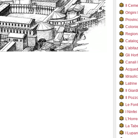
Il Cem
Origini
Provin
Coloni
Region
Catalog
L'abit
Gli Hor
Canali
Acqued
Idraul
Latrin
Il Gia
Il Poz
Le Fon
I Ninfe
L'Horr
La Tab
I Lupa