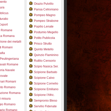
mento
Orazio Pulvillo
tura
Pansa Cetroniano
blicus
Pompeo Magno
uratio
Pompeo Strabone
Export
Popilio Lenate
e Romane
Postumio Megello
ca Romana
Potito Publicola
ione dei metalli
Prisco Strutto
ti Romani
Quinto Metello
afia
Quinzio Flaminino
Peutingeriana
Rutilio Censorio
navali Romane
Scipio Nasica Ser.
eria Navale
Scipione Barbato
trovate
Scipione Calvo
nari Romani
Scipione Cornelio
beto Romano
Scipione Emiliano
azione Romana
Scipione l'Afric.
di misura
Sempronio Bleso
ogio Romano
Servilio Fidenate
ario Romano