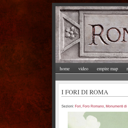
home
video
empire map
I FORI DI ROMA
Sezioni:
Fori
,
Foro Romano
,
Monumenti di