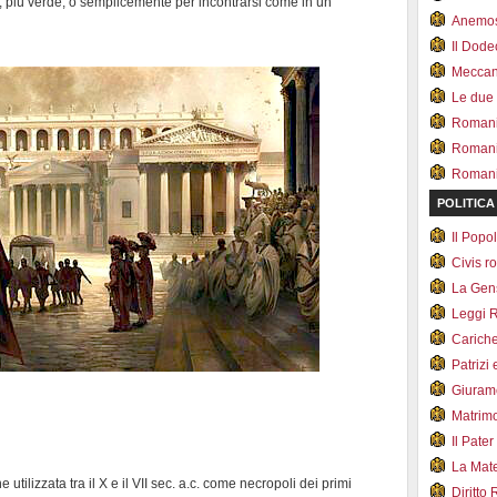
oli, più verde, o semplicemente per incontrarsi come in un
Anemo
Il Dod
Meccan.
Le due
Romani 
Romani
Romani 
POLITICA
Il Pop
Civis 
La Ge
Leggi 
Carich
Patrizi 
Giuram
Matrim
Il Pater
La Mate
tilizzata tra il X e il VII sec. a.c. come necropoli dei primi
Diritto