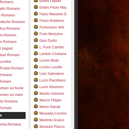
Emilio Lepido
co Romano
Emilio Paolo Mac.
eatro Romano
Fabio Massimo E.
ro Romano
Fulvio Nobiliore
lioteche Romane
Funisulano Vett.
ilica Romana
Furio Medulino
des Romani
Gaio Duilio
pio Romano
L. Furio Camillo
ri pagani
Lentulo Clodiano
mbari Romani
Licinio Bruto
acombe
Licinio Lucullo
 Postali Romani
Livio Salinatore
 Romano
Lucio Placidiano
 Romani
Lucio Volumnio
omani sul fiume
Manlio Vulsone
omani sul mare
Marcio Filippo
ade Romane
Menio Nipote
 Romani
Messalla Corvino
A
Mummio Acaico
omia Romana
Munazio Planco