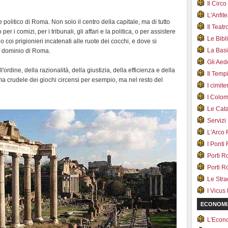
Il Cir
L'Anfit
e politico di Roma. Non solo il centro della capitale, ma di tutto
Il Teat
 i comizi, per i tribunali, gli affari e la politica, o per assistere
Le Bib
ano coi prigionieri incatenati alle ruote dei cocchi, e dove si
La Bas
l dominio di Roma.
Gli Ae
ordine, della razionalità, della giustizia, della efficienza e della
Il Tem
oma crudele dei giochi circensi per esempio, ma nel resto del
I cimite
I Colo
Le Cat
Servizi
L'Arco
I Ponti
Porti R
Porti R
Le Str
I Vicus
ECONOMI
L'Econ