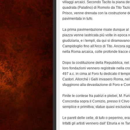
villaggi arcaici. Secondo Tacito la piana d
quadrata (Palatino) di Romolo da Tito Tazio
Prisco, venne drenata con la costruzione 
pavimentata in tufo.
La prima pavimentazione risale dunque al pri
piazza venne lastricata più volte in epoca r
giudiziaria, e i templi, da qui si diramavan
Campidoglio fino all'Arco di Tito. Ancora og
nella Roma arcaica, colle profonde tracce de
Dopo la costituzione della Repubblica, nel 5
loro fondazioni vennero registrate nella cro
497 a.c. in cima al Foro fu dedicato il tempi
Castori. Allorché i Galli invasero Roma, n
sfuggirono alla devastazione di Foro e Com
Finite le contese fra patrizi e plebei, M. Fur
Concordia sopra il Comizio, presso il Clivo 
semplice e primitiva; statue quasi esclusivam
Le pareti delle celle, di tufo o peperino, e
Infatti gli artisti vennero dall' Etruria e re 