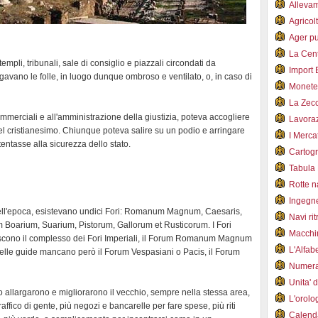
Alleva
Agricol
Ager pu
La Cent
 templi, tribunali, sale di consiglio e piazzali circondati da
Import 
ngavano le folle, in luogo dunque ombroso e ventilato, o, in caso di
Monet
La Zec
mmerciali e all'amministrazione della giustizia, poteva accogliere
Lavoraz
 cristianesimo. Chiunque poteva salire su un podio e arringare
I Merca
tentasse alla sicurezza dello stato.
Cartogr
Tabula 
Rotte 
Ingegn
dell'epoca, esistevano undici Fori: Romanum Magnum, Caesaris,
Navi ri
m Boarium, Suarium, Pistorum, Gallorum et Rusticorum. I Fori
Macchi
uiscono il complesso dei Fori Imperiali, il Forum Romanum Magnum
L'Alfa
 delle guide mancano però il Forum Vespasiani o Pacis, il Forum
Numer
Unita' 
 allargarono e migliorarono il vecchio, sempre nella stessa area,
L'orol
affico di gente, più negozi e bancarelle per fare spese, più riti
Calend