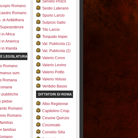
Servilio Prisco
scopio Romano
Sestio Laterano
ecaedro Romano
Spurio Larcio
 di Antikithera
Sulpicio Gallo
 Superpotenze
Tito Larcio
in Africa
Torquato Imper.
 in America
Val. Publicola (1)
in Irlanda
Val. Publicola (2)
 E LEGISLATURA
Valerio Corvo
Valerio Levino
olo Romano
Valerio Potito
romanus sum
Valerio Voluso
ns Romana
Ventidio Basso
Romane
e pubbliche
DITTATORI DI ROMA
e plebei
Albo Regilense
ento Romano
Capitolino Crisp.
onio Romano
Cesone Quinzio
 familias
Cincinnato
r familias
Cornelio Silla
 Romano