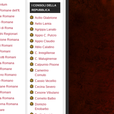
entum
I CONSOLI DELLA
REPUBBLICA
 Romane dell'It.
ce Romane
Acilio Glabrione
e Romane
Aelio Lamia
i di Roma
Agrippa Lanato
hi Regionari
Appio C. Pulcro
azione Romana
Appio Claudio
ti Romani
Atilio Calatino
 Romani
C. Inregillense
otti Romani
C. Maluginense
ica Romana
Calpurnio Pisone
e Romane
Camerino
rdino Romano
Cornuto
zo Romano
Cassio Vecellio
tane Romane
Cecina Severo
i Romani
Cesone Vibulano
ea Romana
Cornelio Balbo
erna Romana
Domizio
Enobarbo
nare