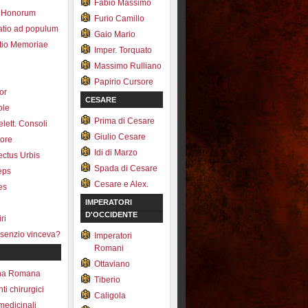
Fabio Massimo
 Honorum
Furio Camillo
atio ad populum
Gaio Mario
io Memoriae
Imper. Torquato
Massimo Rulliano
Papirio Cursore
tor
CESARE
ole
Prima di Cesare
lett. Consoli
Giulio Cesare
tore
Idi di Marzo
fectus Urbis
Spada di Cesare
ceps
Cesare e Alex.
es
IMPERATORI
D'OCCIDENTE
ri
senzio vinceva?
Imperatori
Romani
Ottaviano
na Romana
Tiberio
ti chirurgici
Caligola
medicinali