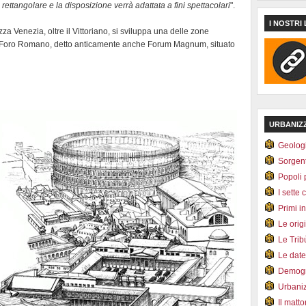
rà rettangolare e la disposizione verrà adattata a fini spettacolari
".
I NOSTRI 
 Venezia, oltre il Vittoriano, si sviluppa una delle zone
il Foro Romano, detto anticamente anche Forum Magnum, situato
URBANIZ
Geolog
Sorgen
Popoli 
I sette 
Primi i
Le orig
Le Tri
Le dat
Demogr
Urbani
Il matt