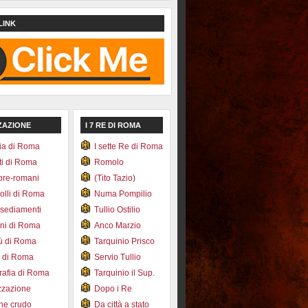
LINK
ZAZIONE
I 7 RE DI ROMA
ia di Roma
I sette Re di Roma
ti di Roma
Romolo
pre-romani
(Tito Tazio)
colli di Roma
Numa Pompilio
nsediamenti
Tullio Ostilio
ini di Roma
Anco Marzio
bù di Roma
Tarquinio Prisco
e di Roma
Servio Tullio
afia di Roma
Tarquinio il Sup.
zzazione
Dopo i Re
one crudo
Da città a stato