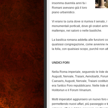
insomma duemila anni fa i
Romani avevano già il loro
piano urbanistico.
Vi erano la curia dove si riuniva il senato, i
monumentali porticati, dove gli oratori arri
maltempo, nei saloni o nelle basiliche.
La basilica romana addetta alle funzioni co
qualsiasi congregazione, come avvenne nel
la folla, con qualsiasi scopo, purchè non at
UNDICI FORI
Nella Roma imperiale, seguendo le liste 
Augusti, Nervale, Traiani, Aenobarbi, Foru
Caesaris, Augusti, Nervale, Traiani costit
era l'antico Foro repubblicano. Nelle liste
Holitoriun e il Forum Vinarium.
Molti imperatori aggiunsero un nuovo foro o
permettendo nuovi affari, più passeggio e tr