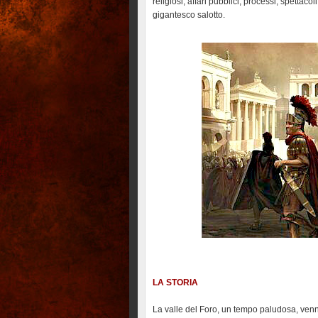
religiosi, affari pubblici, processi, spettac
gigantesco salotto.
LA STORIA
La valle del Foro, un tempo paludosa, venne u