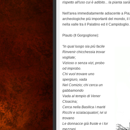
rispetto all'uso cui è adibito... la pianta sa
Nell'area immediatamente adiacente a Piazza
archeologiche più importanti del mondo, 
nella valle tra il Palatino ed il Campidoglio.
Plauto (Il Gorgoglione):
"in qual luogo sia più facile
Rinvenir chicchessia trovar
vogliate;
Vizioso o senza vizi, probo
od improbo.
Chi vuol trovare uno
spergiuro, vada
Nel Comizio; chi cerca un
gabbamondo
Vada al tempio di Vener
Cloacina;
Cerca nella Basilica i mariti
Ricchi e scialacquatori; ivi si
trovano
Le donnacce già fruste e i lor
mezzani.