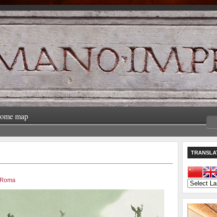
rome map
TRANSLA
 Roma