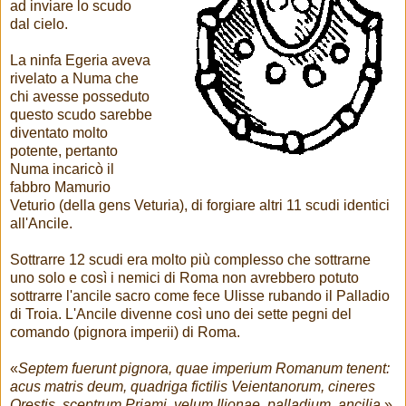
ad inviare lo scudo
dal cielo.
La ninfa Egeria aveva
rivelato a Numa che
chi avesse posseduto
questo scudo sarebbe
diventato molto
potente, pertanto
Numa incaricò il
fabbro Mamurio
Veturio (della gens Veturia), di forgiare altri 11 scudi identici
all'Ancile.
Sottrarre 12 scudi era molto più complesso che sottrarne
uno solo e così i nemici di Roma non avrebbero potuto
sottrarre l'ancile sacro come fece Ulisse rubando il Palladio
di Troia. L'Ancile divenne così uno dei sette pegni del
comando (pignora imperii) di Roma.
«
Septem fuerunt pignora, quae imperium Romanum tenent:
acus matris deum, quadriga fictilis Veientanorum, cineres
Orestis, sceptrum Priami, velum Ilionae, palladium, ancilia
.»