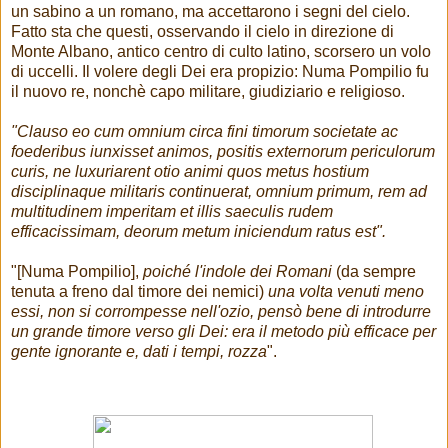
un sabino a un romano, ma accettarono i segni del cielo.
Fatto sta che questi, osservando il cielo in direzione di
Monte Albano, antico centro di culto latino, scorsero un volo
di uccelli. Il volere degli Dei era propizio: Numa Pompilio fu
il nuovo re, nonchè capo militare, giudiziario e religioso.
"Clauso eo cum omnium circa fini timorum societate ac
foederibus iunxisset animos, positis externorum periculorum
curis, ne luxuriarent otio animi quos metus hostium
disciplinaque militaris continuerat, omnium primum, rem ad
multitudinem imperitam et illis saeculis rudem
efficacissimam, deorum metum iniciendum ratus est".
"[Numa Pompilio],
poiché l'indole dei Romani
(da sempre
tenuta a freno dal timore dei nemici)
una volta venuti meno
essi, non si corrompesse nell'ozio, pensò bene di introdurre
un grande timore verso gli Dei: era il metodo più efficace per
gente ignorante e, dati i tempi, rozza
".