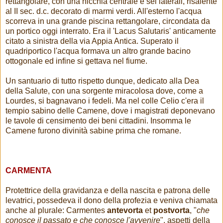
rettangolare, con una nicchia centrale e sei laterali, risalente
al II sec. d.c. decorato di marmi verdi. All'esterno l'acqua
scorreva in una grande piscina rettangolare, circondata da
un portico oggi interrato. Era il 'Lacus Salutaris' anticamente
citato a sinistra della via Appia Antica. Superato il
quadriportico l'acqua formava un altro grande bacino
ottogonale ed infine si gettava nel fiume.
Un santuario di tutto rispetto dunque, dedicato alla Dea
della Salute, con una sorgente miracolosa dove, come a
Lourdes, si bagnavano i fedeli. Ma nel colle Celio c'era il
tempio sabino delle Camene, dove i magistrati deponevano
le tavole di censimento dei beni cittadini. Insomma le
Camene furono divinità sabine prima che romane.
CARMENTA
Protettrice della gravidanza e della nascita e patrona delle
levatrici, possedeva il dono della profezia e veniva chiamata
anche al plurale: Carmentes
antevorta
et
postvorta
, "
che
conosce il passato e che conosce l'avvenire
", aspetti della