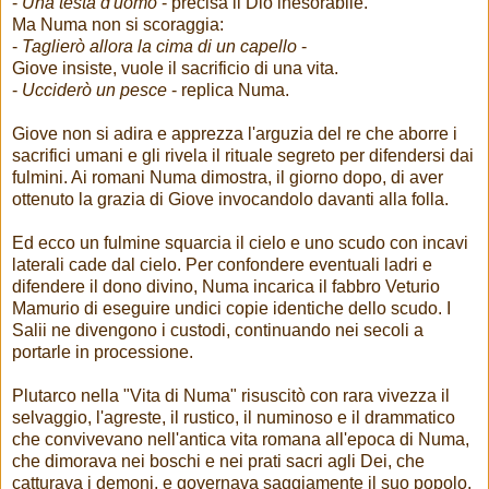
-
Una testa d'uomo
- precisa il Dio inesorabile.
Ma Numa non si scoraggia:
-
Taglierò allora la cima di un capello
-
Giove insiste, vuole il sacrificio di una vita.
-
Ucciderò un pesce
- replica Numa.
Giove non si adira e apprezza l'arguzia del re che aborre i
sacrifici umani e gli rivela il rituale segreto per difendersi dai
fulmini. Ai romani Numa dimostra, il giorno dopo, di aver
ottenuto la grazia di Giove invocandolo davanti alla folla.
Ed ecco un fulmine squarcia il cielo e uno scudo con incavi
laterali cade dal cielo. Per confondere eventuali ladri e
difendere il dono divino, Numa incarica il fabbro Veturio
Mamurio di eseguire undici copie identiche dello scudo. I
Salii ne divengono i custodi, continuando nei secoli a
portarle in processione.
Plutarco nella "Vita di Numa" risuscitò con rara vivezza il
selvaggio, l'agreste, il rustico, il numinoso e il drammatico
che convivevano nell'antica vita romana all'epoca di Numa,
che dimorava nei boschi e nei prati sacri agli Dei, che
catturava i demoni, e governava saggiamente il suo popolo.