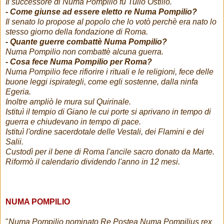
Il successore di Numa Pompilio fu Tullo Ostilio.
- Come giunse ad essere eletto re Numa Pompilio?
Il senato lo propose al popolo che lo votò perchè era nato lo
stesso giorno della fondazione di Roma.
- Quante guerre combattè Numa Pompilio?
Numa Pompilio non combattè alcuna guerra.
- Cosa fece Numa Pompilio per Roma?
Numa Pompilio fece rifiorire i rituali e le religioni, fece delle
buone leggi ispirategli, come egli sostenne, dalla ninfa
Egeria.
Inoltre ampliò le mura sul Quirinale.
Istituì il tempio di Giano le cui porte si aprivano in tempo di
guerra e chiudevano in tempo di pace.
Istituì l'ordine sacerdotale delle Vestali, dei Flamini e dei
Salii.
Custodì per il bene di Roma l'ancile sacro donato da Marte.
Riformò il calendario dividendo l'anno in 12 mesi.
NUMA POMPILIO
"
Numa Pompilio nominato Re Postea Numa Pompilius rex