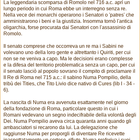
La leggendaria scomparsa di Romolo nel 716 a.c. aprì un
lungo periodo in cui Roma ebbe un interregno senza re.
Nella vece dei monarchi operarono i Senatori o 'patres' che
amministrarono i beni e la giustizia. Insomma tornò l'antica
oligarchia, forse procurata dai Senatori con l'assassinio di
Romolo.
Il senato comprese che occorreva un re ma i Sabini ne
volevano uno della loro gente e altrettanto i Quiriti, per cui
non se ne veniva a capo. Ma le decisioni erano complesse
e la difesa del territorio problematica senza un capo, per cui
il senato lasciò al popolo sovrano il compito di proclamare il
II Re di Roma nel 715 a.c.: il sabino Numa Pompilio, della
tribù dei Tities, che Tito Livio dice nativo di Cures (lib I - 34 -
6).
La nascita di Numa era avvenuta esattamente nel giorno
della fondazione di Roma, particolare questo in cui i
Romani vedevano un segno indecifrabile della volontà degli
Dei. Numa Pompilio aveva circa quaranta anni quando gli
ambasciatori si recarono da lui. La delegazione che
raggiunse Numa per proporgli di diventare Re ricevette
inaspettatamente un cortese rifiuto, Numa preferiva i suoi