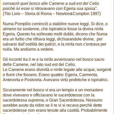
consacrò quel bosco alle Camene a sud est del Celio
poiché ivi esse si ritrovavano con Egeria sua spos
a".
(Tito Livio – Storia di Roma – Newton&Compton 1997)
Numa Pompilio cominciò a stabilire nuove leggi. Si dice, o
almeno lui sostenne, che ispiratrice fosse la divina ninfa
Egeria. Questo ha sollevato molti dubbi, dicono che Numa
era un furbo che rifilava leggi, dichiarandole divine, per
salvarsi dall’ostilità dei patrizi, e la ninfa non c'entrava per
nulla. Ma andiamo a vedere.
Gli incontri tra il re e la ninfa avvenivano nel bosco sacro
delle Camene, nel lato sud est del Celio.
Le Camene erano divinità o ninfe legate alle acque, sorgenti
o fiumi che fossero. Erano quattro: Egeria, Carmenta,
Antevorta e Postvorta. Avevano virtù profetiche e ispiratrici.
Sicuramente nel bosco vi era un tempio e un monastero
dove vivevano e officiavano le sacerdotesse con la
sacerdotessa suprema, o Gran Sacerdotessa. Nessuno
avrebbe avuto da ridire se il re vi si recava perchè dette
sacerdotesse non erano tenute alla castità. Probabilmente