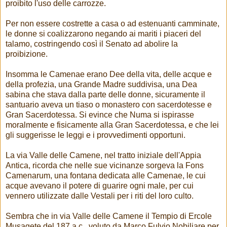
proibito l'uso delle carrozze.
Per non essere costrette a casa o ad estenuanti camminate,
le donne si coalizzarono negando ai mariti i piaceri del
talamo, costringendo così il Senato ad abolire la
proibizione.
Insomma le Camenae erano Dee della vita, delle acque e
della profezia, una Grande Madre suddivisa, una Dea
sabina che stava dalla parte delle donne, sicuramente il
santuario aveva un tiaso o monastero con sacerdotesse e
Gran Sacerdotessa. Si evince che Numa si ispirasse
moralmente e fisicamente alla Gran Sacerdotessa, e che lei
gli suggerisse le leggi e i provvedimenti opportuni.
La via Valle delle Camene, nel tratto iniziale dell'Appia
Antica, ricorda che nelle sue vicinanze sorgeva la Fons
Camenarum, una fontana dedicata alle Camenae, le cui
acque avevano il potere di guarire ogni male, per cui
vennero utilizzate dalle Vestali per i riti del loro culto.
Sembra che in via Valle delle Camene il Tempio di Ercole
Musagete del 187 a.c., voluto da Marco Fulvio Nobiliare per