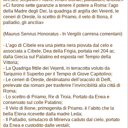
«Ci furono sette garanzie a tenere il potere a Roma: l'ago
della Madre degli Dei, la quadriga di argilla dei Veienti, le
ceneri di Oreste, lo scettro di Priamo, il velo di Iliona, il
palladio, gli ancilia»
(Maurus Servius Honoratus - In Vergilii carmina comentarii)
- L’ago di Cibele era una pietra nera piovuta dal celo e
associata a Cibele, Dea della Frigia, portata nel 204 ac.
dalla Grecia sul Palatino ed esposta nel Tempio della
Vittoria;
- La Quadriga fittile dei Vejenti, in terracotta voluto da
Tarquinio il Superbo per il Tempio di Giove Capitolino;
- Le ceneri di Oreste, destinatario dell’oracolo di Delfi,
prelevate dai romani per trasferire l’invincibilità alla città di
Roma;
- Lo scettro di Priamo, Re di Troia. Portato da Enea e
conservato sul colle Palatino;
- Il Velo di Ilione, primogenita di Priamo, è l’abito che la
bella Elena ricevette dalla madre Leda;
- Il Palladio, simulacro di Minerva caduto dal cielo, portato
da Enea e custodito dalle vestali;