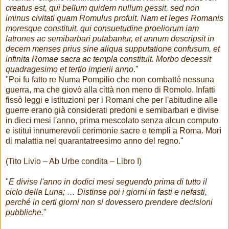
creatus est, qui bellum quidem nullum gessit, sed non
iminus civitati quam Romulus profuit. Nam et leges Romanis
moresque constituit, qui consuetudine proeliorum iam
latrones ac semibarbari putabantur, et annum descripsit in
decem menses prius sine aliqua supputatione confusum, et
infinita Romae sacra ac templa constituit. Morbo decessit
quadragesimo et tertio imperii anno
."
"Poi fu fatto re Numa Pompilio che non combatté nessuna
guerra, ma che giovò alla città non meno di Romolo. Infatti
fissò leggi e istituzioni per i Romani che per l'abitudine alle
guerre erano già considerati predoni e semibarbari e divise
in dieci mesi l'anno, prima mescolato senza alcun computo
e istituì innumerevoli cerimonie sacre e templi a Roma. Morì
di malattia nel quarantatreesimo anno del regno."
(Tito Livio – Ab Urbe condita – Libro I)
"
E divise l'anno in dodici mesi seguendo prima di tutto il
ciclo della Luna; … Distinse poi i giorni in fasti e nefasti,
perché in certi giorni non si dovessero prendere decisioni
pubbliche.
"