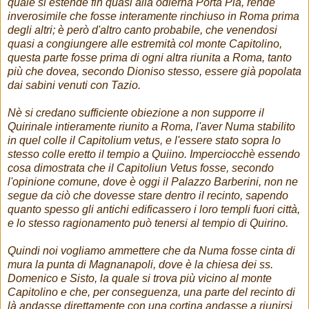
quale si estende fin quasi alla odierna Porta Pia, rende
inverosimile che fosse interamente rinchiuso in Roma prima
degli altri; è però d'altro canto probabile, che venendosi
quasi a congiungere alle estremità col monte Capitolino,
questa parte fosse prima di ogni altra riunita a Roma, tanto
più che dovea, secondo Dioniso stesso, essere già popolata
dai sabini venuti con Tazio.
Nè si credano sufficiente obiezione a non supporre il
Quirinale intieramente riunito a Roma, l'aver Numa stabilito
in quel colle il Capitolium vetus, e l'essere stato sopra lo
stesso colle eretto il tempio a Quiino. Imperciocchè essendo
cosa dimostrata che il Capitoliun Vetus fosse, secondo
l'opinione comune, dove è oggi il Palazzo Barberini, non ne
segue da ciò che dovesse stare dentro il recinto, sapendo
quanto spesso gli antichi edificassero i loro templi fuori città,
e lo stesso ragionamento può tenersi al tempio di Quirino.
Quindi noi vogliamo ammettere che da Numa fosse cinta di
mura la punta di Magnanapoli, dove è la chiesa dei ss.
Domenico e Sisto, la quale si trova più vicino al monte
Capitolino e che, per conseguenza, una parte del recinto di
là andasse direttamente con una cortina andasse a riunirsi