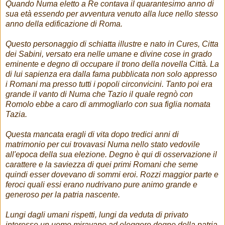
Quando Numa eletto a Re contava il quarantesimo anno di
sua età essendo per avventura venuto alla luce nello stesso
anno della edificazione di Roma.
Questo personaggio di schiatta illustre e nato in Cures, Citta
dei Sabini, versato era nelle umane e divine cose in grado
eminente e degno di occupare il trono della novella Città. La
di lui sapienza era dalla fama pubblicata non solo appresso
i Romani ma presso tutti i popoli circonvicini. Tanto poi era
grande il vanto di Numa che Tazio il quale regnò con
Romolo ebbe a caro di ammogliarlo con sua figlia nomata
Tazia.
Questa mancata eragli di vita dopo tredici anni di
matrimonio per cui trovavasi Numa nello stato vedovile
all'epoca della sua elezione. Degno è qui di osservazione il
carattere e la saviezza di quei primi Romani che seme
quindi esser dovevano di sommi eroi. Rozzi maggior parte e
feroci quali essi erano nudrivano pure animo grande e
generoso per la patria nascente.
Lungi dagli umani rispetti, lungi da veduta di privato
interesse un uomo miravano ad eleggere degno della patria