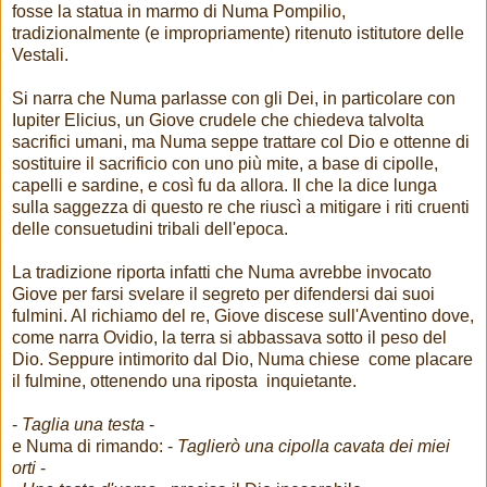
fosse la statua in marmo di Numa Pompilio,
tradizionalmente (e impropriamente) ritenuto istitutore delle
Vestali.
Si narra che Numa parlasse con gli Dei, in particolare con
Iupiter Elicius, un Giove crudele che chiedeva talvolta
sacrifici umani, ma Numa seppe trattare col Dio e ottenne di
sostituire il sacrificio con uno più mite, a base di cipolle,
capelli e sardine, e così fu da allora. Il che la dice lunga
sulla saggezza di questo re che riuscì a mitigare i riti cruenti
delle consuetudini tribali dell'epoca.
La tradizione riporta infatti che Numa avrebbe invocato
Giove per farsi svelare il segreto per difendersi dai suoi
fulmini. Al richiamo del re, Giove discese sull'Aventino dove,
come narra Ovidio, la terra si abbassava sotto il peso del
Dio. Seppure intimorito dal Dio, Numa chiese come placare
il fulmine, ottenendo una riposta inquietante.
-
Taglia una testa
-
e Numa di rimando: -
Taglierò una cipolla cavata dei miei
orti
-