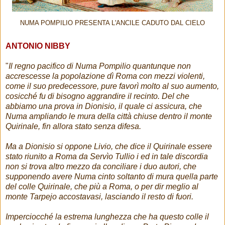
NUMA POMPILIO PRESENTA L'ANCILE CADUTO DAL CIELO
ANTONIO NIBBY
"
Il regno pacifico di Numa Pompilio quantunque non
accrescesse la popolazione dì Roma con mezzi violenti,
come il suo predecessore, pure favorì molto al suo aumento,
cosicché fu di bisogno aggrandire il recinto. Del che
abbiamo una prova in Dionisio, il quale ci assicura, che
Numa ampliando le mura della città chiuse dentro il monte
Quirinale, fin allora stato senza difesa.
Ma a Dionisio si oppone Livio, che dice il Quirinale essere
stato riunito a Roma da Servìo Tullio i ed in tale discordia
non si trova altro mezzo da conciliare i duo autori, che
supponendo avere Numa cinto soltanto di mura quella parte
del colle Quirinale, che più a Roma, o per dir meglio al
monte Tarpejo accostavasi, lasciando il resto di fuori.
Imperciocché la estrema lunghezza che ha questo colle il