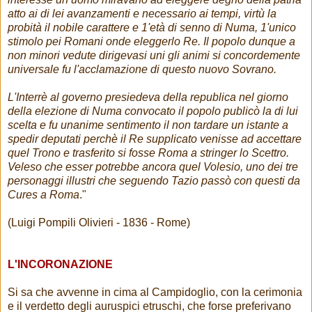
atto ai di lei avanzamenti e necessario ai tempi, virtù la
probità il nobile carattere e 1'età di senno di Numa, 1'unico
stimolo pei Romani onde eleggerlo Re. Il popolo dunque a
non minori vedute dirigevasi uni gli animi si concordemente
universale fu l'acclamazione di questo nuovo Sovrano.
L'Interrè al governo presiedeva della republica nel giorno
della elezione di Numa convocato il popolo publicò la di lui
scelta e fu unanime sentimento il non tardare un istante a
spedir deputati perchè il Re supplicato venisse ad accettare
quel Trono e trasferito si fosse Roma a stringer lo Scettro.
Veleso che esser potrebbe ancora quel Volesio, uno dei tre
personaggi illustri che seguendo Tazio passò con questi da
Cures a Roma
."
(Luigi Pompili Olivieri - 1836 - ‎Rome)
L'INCORONAZIONE
Si sa che avvenne in cima al Campidoglio, con la cerimonia
e il verdetto degli auruspici etruschi, che forse preferivano