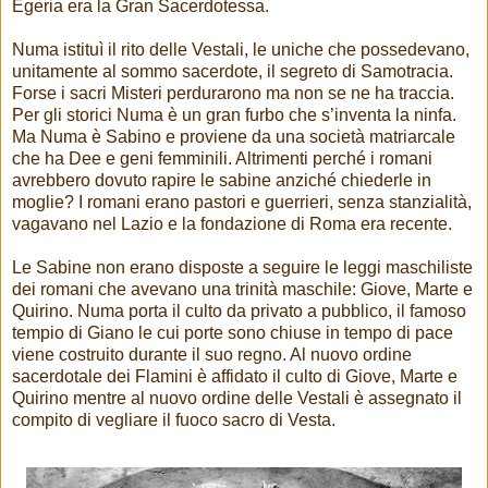
Egeria era la Gran Sacerdotessa.
Numa istituì il rito delle Vestali, le uniche che possedevano,
unitamente al sommo sacerdote, il segreto di Samotracia.
Forse i sacri Misteri perdurarono ma non se ne ha traccia.
Per gli storici Numa è un gran furbo che s’inventa la ninfa.
Ma Numa è Sabino e proviene da una società matriarcale
che ha Dee e geni femminili. Altrimenti perché i romani
avrebbero dovuto rapire le sabine anziché chiederle in
moglie? I romani erano pastori e guerrieri, senza stanzialità,
vagavano nel Lazio e la fondazione di Roma era recente.
Le Sabine non erano disposte a seguire le leggi maschiliste
dei romani che avevano una trinità maschile: Giove, Marte e
Quirino. Numa porta il culto da privato a pubblico, il famoso
tempio di Giano le cui porte sono chiuse in tempo di pace
viene costruito durante il suo regno. Al nuovo ordine
sacerdotale dei Flamini è affidato il culto di Giove, Marte e
Quirino mentre al nuovo ordine delle Vestali è assegnato il
compito di vegliare il fuoco sacro di Vesta.