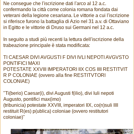
Ne consegue che l'iscrizione dati l'arco al 12 a.c.
confermando la città come colonia romana fondata dai
veterani della legione cesariana. Le vittorie a cui l'iscrizione
si riferisce furono la battaglia di Azio nel 31 a.v. di Ottaviano
in Egitto e le vittorie di Druso sui Germani nel 12 a.c.
In seguito a studi più recenti la lettura dell'iscrizione della
trabeazione principale è stata modificata:
TI CAESAR DIVI AVGUSTI F DIVI IVLI NEPOTI AVGVSTO
PONTIFICI MAXI
POTESTATE XXVIII IMPERATORI IIX COS IIII RESTITVIT
R P COLONIAE (ovvero alla fine RESTITVTORI
COLONIAE)
"Ti(berio) Caesar(i), divi Augusti f(ilio), divi Iuli nepoti
Augusto, pontifici max(imo)
(tribunicia) potestate XXVIII, imperatori IIX, co(n)suli IIII
restituit R(es) p(ublica) coloniae (ovvero restitutori
coloniae)"