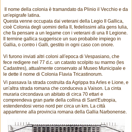
Il nome della colonia è tramandato da Plinio il Vecchio e da
un'epigrafe latina.
Questa venne occupata dai veterani della Legio II Gallica,
cioè Colonia degli uomini della II, fedelissimi alla gens Iulia,
che fa pensare a un legame con i veterani di una II Legione.
Il termine gallica suggerisce un suo probabile impiego in
Gallia, o contro i Galli, gestito in ogni caso con onore.
Vi furono inviati altri coloni all'epoca di Vespasiano, che
fece redigere nel 77 d.c. un catasto scolpito su marmo (les
Cadastres), attualmente conservato al Museo Municipale e
le dette il nome di Colonia Flavia Tricastinorum.
Vi passava la strada costruita da Agrippa tra Arles e Lione, e
un'altra strada romana che conduceva a Vaison. La cinta
muraria circondava un abitato di circa 70 ettari e
comprendeva gran parte della collina di Sant'Eutropia,
estendendosi verso nord per circa un km. La città
appartenne alla provincia romana della Gallia Narbonense.