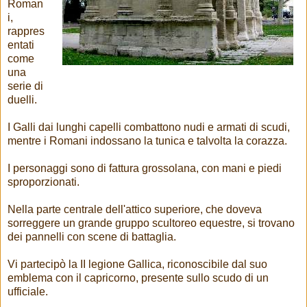
Roman
i,
rappres
entati
come
una
serie di
duelli.
I Galli dai lunghi capelli combattono nudi e armati di scudi,
mentre i Romani indossano la tunica e talvolta la corazza.
I personaggi sono di fattura grossolana, con mani e piedi
sproporzionati.
Nella parte centrale dell'attico superiore, che doveva
sorreggere un grande gruppo scultoreo equestre, si trovano
dei pannelli con scene di battaglia.
Vi partecipò la II legione Gallica, riconoscibile dal suo
emblema con il capricorno, presente sullo scudo di un
ufficiale.