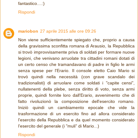
fantastico....:)
Rispondi
mariobon
27 aprile 2015 alle ore 09:26
Non viene sufficientemente spiegato che, proprio a causa
della gravissima sconfitta romana di Arausio, la Repubblica
si trovò improvvisamente priva di soldati per formare nuove
legioni, che venivano arruolate tra cittadini romani dotati di
un certo censo che tramandavano di padre in figlio le armi
senza spese per l'Erario. Il console eletto Caio Mario si
trovò quindi nella necessità (con grave scandalo dei
tradizionalisti) di arruolare come soldati i "capite censi",
nullatenenti della plebe, senza diritto di voto, senza armi
proprie, quindi fornite loro dall'Erario, avvenimento che di
fatto rivoluzionò la composizione dell'esercito romano.
Iniziò quindi un cambiamento epocale che vide la
trasformazione di un esercito fino ad allora considerato
l'esercito della Repubblica e da quel momento considerato
l'esercito del generale (i "muli" di Mario...)
Rispondi