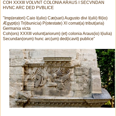
COH XXXIII VOLVNT COLONIA ARAUS I SECVNDAN
HVNC ARC DED PVBLICE
"Imp(eratori) Caio I(ulio) Cæ(sari) Augusto divi I(ulii) fil(io)
Ægypt(o) Tr(ibunicia) P(otestate) XI comat(a) tribut(aria)
Germania victa
Coh(ors) XXXIII volunt(ariorum) (et) colonia Araus(io) I(iulia)
Secundan(orum) hunc arc(um) ded(icavit) publice"