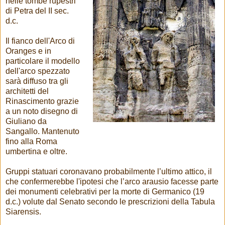
nelle tombe rupestri
di Petra del II sec.
d.c.
Il fianco dell'Arco di
Oranges e in
particolare il modello
dell'arco spezzato
sarà diffuso tra gli
architetti del
Rinascimento grazie
a un noto disegno di
Giuliano da
Sangallo. Mantenuto
fino alla Roma
umbertina e oltre.
Gruppi statuari coronavano probabilmente l’ultimo attico, il
che confermerebbe l'ipotesi che l’arco arausio facesse parte
dei monumenti celebrativi per la morte di Germanico (19
d.c.) volute dal Senato secondo le prescrizioni della Tabula
Siarensis.