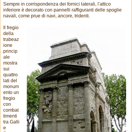
Sempre in corrispondenza dei fornici laterali, l'attico
inferiore è decorato con pannelli raffiguranti delle spoglie
navali, come prue di navi, ancore, tridenti.
Il fregio
della
trabeaz
ione
princip
ale
mostra
sui
quattro
lati del
monum
ento un
fregio
con
combat
timenti
tra Galli
e