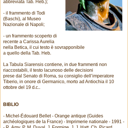
abbreviata Tab. Heb.);
- il frammento di Todi
(Baschi), al Museo
Nazionale di Napoli;
- un frammento scoperto di
recente a Carissa Aurelia
nella Betica, il cui testo è sovrapponibile
a quello della Tab. Heb.
La Tabula Siarensis contiene, in due frammenti non
riaccostabili, il testo lacunoso delle decisioni
prese dal Senato di Roma, su consiglio dell’imperatore
Tiberio, in onore di Germanico, morto ad Antiochia il 10
ottobre del 19 d.c..
BIBLIO
- Michel-Édouard Bellet - Orange antique (Guides
archéologiques de la France) - Imprimerie nationale - 1991 -
- R. Amy, P. M. Duval, J. Formige, J. J. Hatt, Ch. Picard,