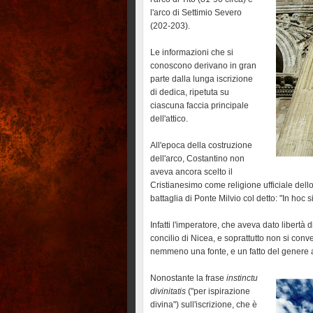
l'arco di Settimio Severo
(202-203).
Le informazioni che si
conoscono derivano in gran
parte dalla lunga iscrizione
di dedica, ripetuta su
ciascuna faccia principale
dell'attico.
All'epoca della costruzione
dell'arco, Costantino non
aveva ancora scelto il
Cristianesimo come religione ufficiale dello
battaglia di Ponte Milvio col detto: "In hoc 
Infatti l'imperatore, che aveva dato libertà
concilio di Nicea, e soprattutto non si conv
nemmeno una fonte, e un fatto del genere 
Nonostante la frase
instinctu
divinitatis
("per ispirazione
divina") sull'iscrizione, che è