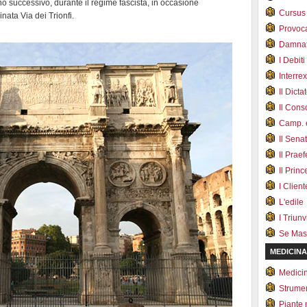
no successivo, durante il regime fascista, in occasione
Cursus
nata Via dei Trionfi.
Provoc
Damnat
I Debiti
Interrex
Il Dicta
Il Cons
Camp. e
Il Sena
Il Prae
Il Prin
I Client
L'edile
I Triunvi
Se Mas
MEDICINA
Medici
Strumen
Piante 