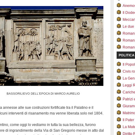
Anemo
Il Dod
Meccan.
Le due
Romani 
Romani
Romani 
POLITICA
Il Pop
Civis 
La Ge
Leggi 
Carich
BASSORILIEVO DELL'EPOCA DI MARCO AURELIO
Patrizi 
Giuram
 annesse alle sue costruzioni fortificate tra il Palatino e il
Matrim
cuni interventi di risanamento ma venne liberata solo nel 1804.
Il Pater
antino, come oggi lo vediamo in tutta la sua bellezza, furono
La Mate
pere di ingrandimento della Via di San Gregorio messe in atto dal
Diritto