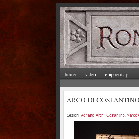
home
video
empire map
ARCO DI COSTANTIN
Sezioni:
Adriano
,
Archi
,
Costantino
,
Marco 