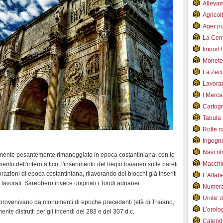
Alleva
Agricol
Ager pu
La Cent
Import 
Monet
La Zec
Lavoraz
I Merca
Cartogr
Tabula 
Rotte 
Ingegn
Navi ri
vamente pesantemente rimaneggiato in epoca costantiniana, con lo
Macchi
ento dell'intero attico, l'inserimento del fregio traianeo sulle pareti
ecorazioni di epoca costantiniana, rilavorando dei blocchi già inseriti
L'Alfa
lavorati. Sarebbero invece originali i Tondi adrianei.
Numer
Unita' 
te provenivano da monumenti di epoche precedenti (età di Traiano,
L'orol
te distrutti per gli incendi del 283 e del 307 d.c.
Calend