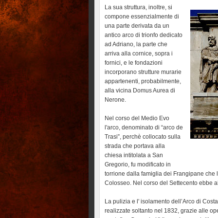
La sua struttura, inoltre, si
compone essenzialmente di
una parte derivata da un
antico arco di trionfo dedicato
ad Adriano, la parte che
arriva alla cornice, sopra i
fornici, e le fondazioni
incorporano strutture murarie
appartenenti, probabilmente,
alla vicina Domus Aurea di
Nerone.
Nel corso del Medio Evo
l'arco, denominato di “arco de
Trasi”, perchè collocato sulla
strada che portava alla
chiesa intitolata a San
Gregorio, fu modificato in
torrione dalla famiglia dei Frangipane che la
Colosseo. Nel corso del Settecento ebbe al
La pulizia e l' isolamento dell’Arco di Cost
realizzate soltanto nel 1832, grazie alle o