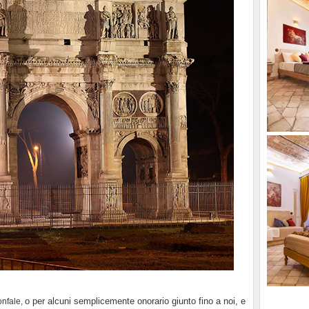
o per alcuni semplicemente onorario giunto fino a noi, e
onfale,