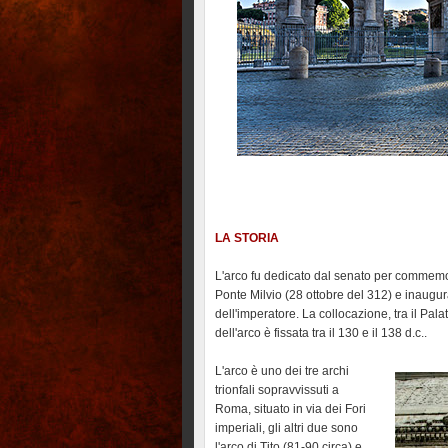
LA STORIA
L'arco fu dedicato dal senato per commemora
Ponte Milvio (28 ottobre del 312) e inaugura
dell'imperatore. La collocazione, tra il Palat
dell'arco è fissata tra il 130 e il 138 d.c..
L'arco è uno dei tre archi
trionfali sopravvissuti a
Roma, situato in via dei Fori
imperiali, gli altri due sono
l'arco di Tito (81-90 circa) e