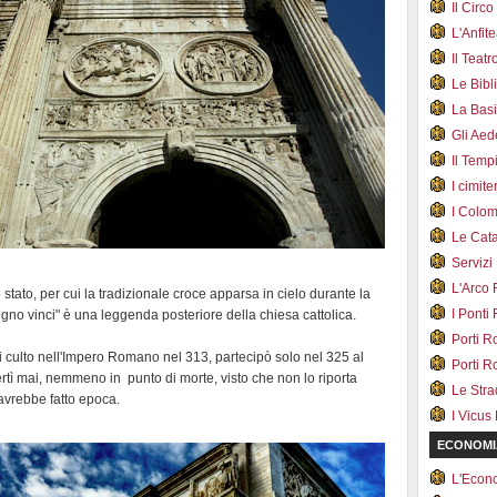
Il Cir
L'Anfit
Il Teat
Le Bib
La Bas
Gli Ae
Il Tem
I cimite
I Colo
Le Cat
Servizi
L'Arco
 stato, per cui la tradizionale croce apparsa in cielo durante la
I Ponti
signo vinci" è una leggenda posteriore della chiesa cattolica.
Porti R
 di culto nell'Impero Romano nel 313, partecipò solo nel 325 al
Porti R
ertì mai, nemmeno in punto di morte, visto che non lo riporta
Le Str
avrebbe fatto epoca.
I Vicus
ECONOMI
L'Econ