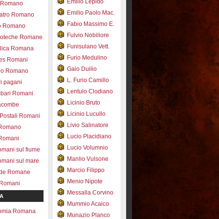
Emilio Lepido
co Romano
Emilio Paolo Mac.
eatro Romano
Fabio Massimo E.
ro Romano
Fulvio Nobiliore
lioteche Romane
Funisulano Vett.
ilica Romana
Furio Medulino
des Romani
Gaio Duilio
pio Romano
L. Furio Camillo
ri pagani
Lentulo Clodiano
mbari Romani
Licinio Bruto
acombe
Licinio Lucullo
 Postali Romani
Livio Salinatore
 Romano
Lucio Placidiano
 Romani
Lucio Volumnio
omani sul fiume
Manlio Vulsone
omani sul mare
Marcio Filippo
ade Romane
Menio Nipote
 Romani
Messalla Corvino
A
Mummio Acaico
omia Romana
Munazio Planco