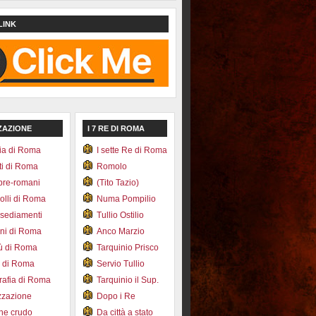
LINK
ZAZIONE
I 7 RE DI ROMA
ia di Roma
I sette Re di Roma
ti di Roma
Romolo
pre-romani
(Tito Tazio)
colli di Roma
Numa Pompilio
nsediamenti
Tullio Ostilio
ini di Roma
Anco Marzio
bù di Roma
Tarquinio Prisco
e di Roma
Servio Tullio
afia di Roma
Tarquinio il Sup.
zzazione
Dopo i Re
one crudo
Da città a stato