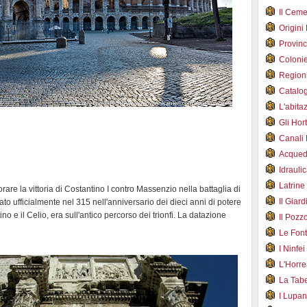
Il Cem
Origini
Provin
Coloni
Region
Catalog
L'abit
Gli Hor
Canali
Acqued
Idraul
Latrin
re la vittoria di Costantino I contro Massenzio nella battaglia di
Il Gia
to ufficialmente nel 315 nell'anniversario dei dieci anni di potere
ino e il Celio, era sull'antico percorso dei trionfi. La datazione
Il Poz
Le Fon
I Ninfe
L'Horr
La Tab
I Lupa