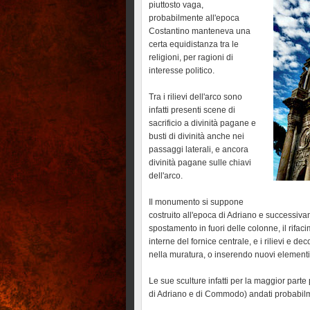
piuttosto vaga,
probabilmente all'epoca
Costantino manteneva una
certa equidistanza tra le
religioni, per ragioni di
interesse politico.
Tra i rilievi dell'arco sono
infatti presenti scene di
sacrificio a divinità pagane e
busti di divinità anche nei
passaggi laterali, e ancora
divinità pagane sulle chiavi
dell'arco.
Il monumento si suppone
costruito all'epoca di Adriano e successi
spostamento in fuori delle colonne, il rifacim
interne del fornice centrale, e i rilievi e d
nella muratura, o inserendo nuovi elementi 
Le sue sculture infatti per la maggior par
di Adriano e di Commodo) andati probabilmen