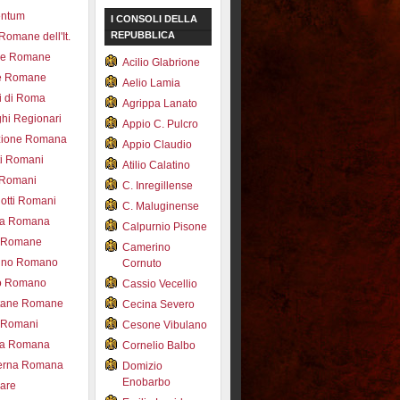
entum
I CONSOLI DELLA
REPUBBLICA
 Romane dell'It.
ce Romane
Acilio Glabrione
e Romane
Aelio Lamia
i di Roma
Agrippa Lanato
hi Regionari
Appio C. Pulcro
azione Romana
Appio Claudio
ti Romani
Atilio Calatino
 Romani
C. Inregillense
otti Romani
C. Maluginense
ica Romana
Calpurnio Pisone
e Romane
Camerino
rdino Romano
Cornuto
zo Romano
Cassio Vecellio
tane Romane
Cecina Severo
i Romani
Cesone Vibulano
ea Romana
Cornelio Balbo
erna Romana
Domizio
Enobarbo
nare