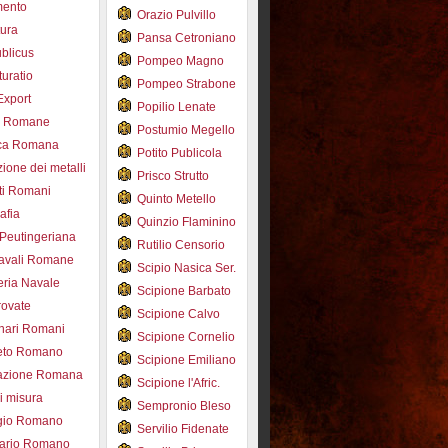
mento
Orazio Pulvillo
tura
Pansa Cetroniano
blicus
Pompeo Magno
uratio
Pompeo Strabone
Export
Popilio Lenate
e Romane
Postumio Megello
ca Romana
Potito Publicola
ione dei metalli
Prisco Strutto
ti Romani
Quinto Metello
afia
Quinzio Flaminino
Peutingeriana
Rutilio Censorio
navali Romane
Scipio Nasica Ser.
eria Navale
Scipione Barbato
trovate
Scipione Calvo
nari Romani
Scipione Cornelio
beto Romano
Scipione Emiliano
azione Romana
Scipione l'Afric.
di misura
Sempronio Bleso
ogio Romano
Servilio Fidenate
ario Romano