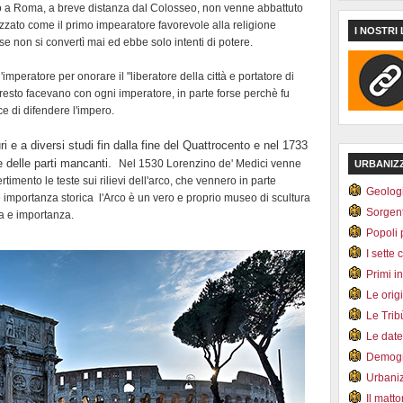
o a Roma, a breve distanza dal Colosseo, non venne abbattuto
izzato come il primo impearatore favorevole alla religione
I NOSTRI 
 se non si convertì mai ed ebbe solo intenti di potere.
'imperatore per onorare il "liberatore della città e portatore di
 resto facevano con ogni imperatore, in parte forse perchè fu
e di difendere l'impero.
 e a diversi studi fin dalla fine del Quattrocento e nel 1733
ne delle parti mancanti.
Nel 1530 Lorenzino de' Medici venne
URBANIZ
timento le teste sui rilievi dell'arco, che vennero in parte
Geolog
le importanza storica l'Arco è un vero e proprio museo di scultura
Sorgen
za e importanza.
Popoli 
I sette 
Primi i
Le orig
Le Tri
Le dat
Demogr
Urbani
Il matt