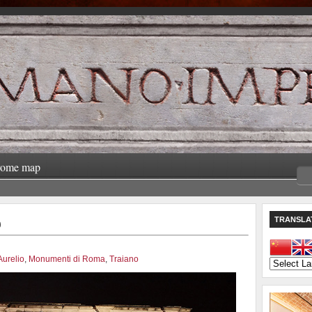
rome map
O
TRANSLA
Aurelio
,
Monumenti di Roma
,
Traiano