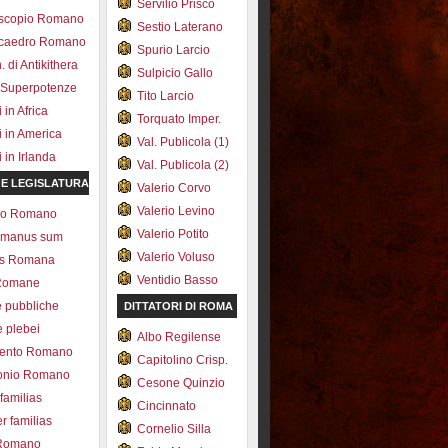
Servilio Prisco
scopio Romano
Sestio Laterano
ecaedro Romano
Spurio Larcio
 di Antikithera
Sulpicio Gallo
 Superpotenze
Tito Larcio
in Africa
Torquato Imper.
 in America
Val. Publicola (1)
in Irlanda
Val. Publicola (2)
 E LEGISLATURA
Valerio Corvo
Valerio Levino
olo Romano
Valerio Potito
romanus sum
Valerio Voluso
ns Romana
Ventidio Basso
Romane
e pubbliche
DITTATORI DI ROMA
e plebei
Albo Regilense
ento Romano
Capitolino Crisp.
onio Romano
Cesone Quinzio
 familias
Cincinnato
r familias
Cornelio Silla
 Romano