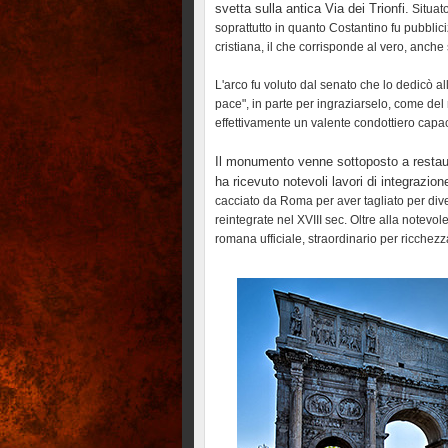
svetta sulla antica Via dei Trionfi.
Situat
soprattutto in quanto Costantino fu pubblic
cristiana, il che corrisponde al vero, anche
L'arco fu voluto dal senato che lo dedicò all
pace", in parte per ingraziarselo, come del
effettivamente un valente condottiero capac
Il monumento venne sottoposto a restauri
ha ricevuto notevoli lavori di integrazio
cacciato da Roma per aver tagliato per diver
reintegrate nel XVIII sec. Oltre alla notevo
romana ufficiale, straordinario per ricchez