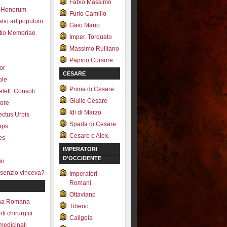
Fabio Massimo
 Honorum
Furio Camillo
atio ad populum
Gaio Mario
io Memoriae
Imper. Torquato
Massimo Rulliano
Papirio Cursore
tor
CESARE
ole
Prima di Cesare
lett. Consoli
Giulio Cesare
tore
Idi di Marzo
fectus Urbis
Spada di Cesare
ceps
Cesare e Alex.
es
IMPERATORI
D'OCCIDENTE
ri
senzio vinceva?
Imperatori
Romani
Ottaviano
na Romana
Tiberio
ti chirurgici
Caligola
medicinali