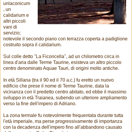
unlaconicum
, un
calidarium e
altri piccoli
vani di
servizio;
notevole il secondo piano con terrazza coperta a padiglione
costruito sopra il calidarium.
Sul colle detto "La Ficoncella", ad un chilometro circa in
linea d'aria dalle Terme Taurine, esisteva un altro piccolo
centro denominato Aquae Tauri, di origini molto antiche.
In età Sillana (tra il 90 ed il 70 a.c.) fu eretto un nuovo
edificio che prese il nome di Terme Taurine, data la
vicinanza con il predetto centro abitato, ed ebbe il massimo
sviluppo in età Traianea, subendo un ulteriore ampliamento
verso la fine dell'impero di Adriano.
La zona termale fu notevolmente frequentata durante tutta
l'età imperiale, ma perse progressivamente di importanza
con la decadenza dell'impero fino all'abbandono causato