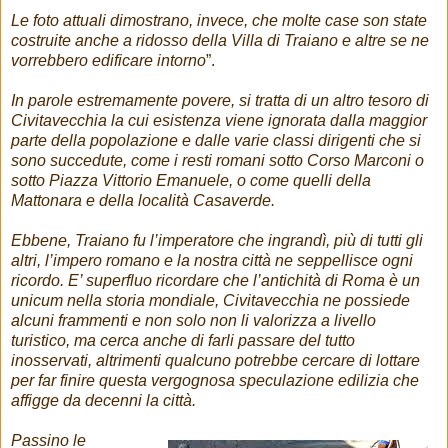
Le foto attuali dimostrano, invece, che molte case son state
costruite anche a ridosso della Villa di Traiano e altre se ne
vorrebbero edificare intorno
”.
In parole estremamente povere, si tratta di un altro tesoro di
Civitavecchia la cui esistenza viene ignorata dalla maggior
parte della popolazione e dalle varie classi dirigenti che si
sono succedute, come i resti romani sotto Corso Marconi o
sotto Piazza Vittorio Emanuele, o come quelli della
Mattonara e della località Casaverde.
Ebbene, Traiano fu l’imperatore che ingrandì, più di tutti gli
altri, l’impero romano e la nostra città ne seppellisce ogni
ricordo.
E’ superfluo ricordare che l’antichità di Roma è un
unicum nella storia mondiale, Civitavecchia ne possiede
alcuni frammenti e non solo non li valorizza a livello
turistico, ma cerca anche di farli passare del tutto
inosservati, altrimenti qualcuno potrebbe cercare di lottare
per far finire questa vergognosa speculazione edilizia che
affigge da decenni la città.
Passino le