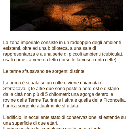
La zona imperiale consiste in un raddoppio degli ambienti
esistenti, oltre ad una biblioteca, a una sala di
rappresentanza e a una serie di piccoli ambienti (cubicula),
usati come camere da letto (forse le famose cento celle).
Le terme sfruttavano tre sorgenti distinte.
La prima è situata su un colle e viene chiamata di
Sferracavalli; le altre due sono poste a nord-est e distano
dalla città non più di 5 chilometri: una sgorga dentro le
rovine delle Terme Taurine e l’altra è quella della Ficoncella,
l’unica sorgente attualmente sfruttata.
L'edificio, in eccellente stato di conservazione, si estende su
una superficie di due ettari.
Il primo nucleo del complesso risale ad età tardo-