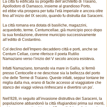
La città fu edificata su progetto dell’architetto di Traiano,
Apollodoro di Damasco, insieme al grandioso Porto,
ed ebbe vita prospera per tutta l’età imperiale e ancora oltre
fino all’inizio del IX secolo, quando fu distrutta dai Saraceni.
La città romana era dotata di basiliche, magazzini,
acquedotto, terme. Centumcellae, già municipio poco dopo
la sua fondazione, divenne municipio successivamente
all’editto di Costantino.
Col declino dell'Impero decaddero città e porti, anche se
Centum Cellae, come riferisce il poeta Rutilio
Namaziano verso l'inizio del V secolo ancora esisteva.
Infatti Namaziano, tornando via mare in Gallia, si fermò
presso Centocelle e ne descrisse sia la bellezza del porto
che delle Terme di Traiano. Queste infatti, seppur lontane tre
miglia dalla riva, erano di facile accesso al viaggiatore che
stanco dei viaggi voleva rinfrescarsi e divertirsi un po'.
Nell'828, in seguito all'invasione distruttiva dei Saraceni, la
popolazione abbandonò la città rifugiandosi prima sui monti,