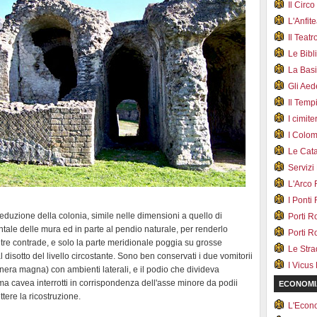
Il Cir
L'Anfit
Il Teat
Le Bib
La Bas
Gli Ae
Il Tem
I cimite
I Colo
Le Cat
Servizi
L'Arco
I Ponti
eduzione della colonia, simile nelle dimensioni a quello di
Porti R
tale delle mura ed in parte al pendio naturale, per renderlo
Porti R
re contrade, e solo la parte meridionale poggia su grosse
Le Str
al disotto del livello circostante. Sono ben conservati i due vomitorii
I Vicus
tinera magna) con ambienti laterali, e il podio che divideva
l'ima cavea interrotti in corrispondenza dell'asse minore da podii
ECONOMI
tere la ricostruzione.
L'Econ