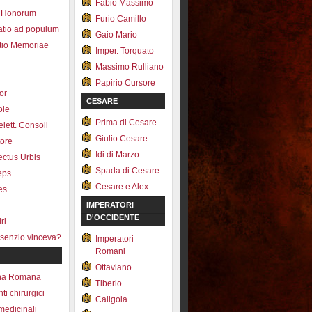
Fabio Massimo
 Honorum
Furio Camillo
atio ad populum
Gaio Mario
io Memoriae
Imper. Torquato
Massimo Rulliano
Papirio Cursore
tor
CESARE
ole
Prima di Cesare
lett. Consoli
Giulio Cesare
tore
Idi di Marzo
fectus Urbis
Spada di Cesare
ceps
Cesare e Alex.
es
IMPERATORI
D'OCCIDENTE
ri
senzio vinceva?
Imperatori
Romani
Ottaviano
na Romana
Tiberio
ti chirurgici
Caligola
medicinali