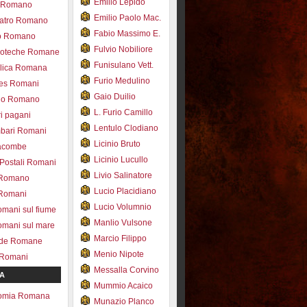
Emilio Lepido
co Romano
Emilio Paolo Mac.
eatro Romano
Fabio Massimo E.
ro Romano
Fulvio Nobiliore
lioteche Romane
Funisulano Vett.
ilica Romana
Furio Medulino
des Romani
Gaio Duilio
pio Romano
L. Furio Camillo
ri pagani
Lentulo Clodiano
mbari Romani
Licinio Bruto
acombe
Licinio Lucullo
 Postali Romani
Livio Salinatore
 Romano
Lucio Placidiano
 Romani
Lucio Volumnio
omani sul fiume
Manlio Vulsone
omani sul mare
Marcio Filippo
ade Romane
Menio Nipote
 Romani
Messalla Corvino
A
Mummio Acaico
omia Romana
Munazio Planco