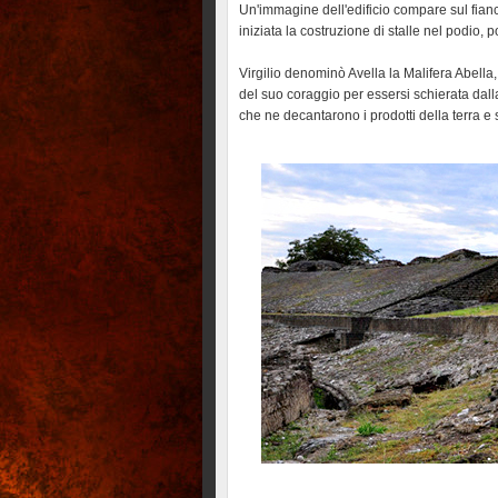
Un'immagine dell'edificio compare sul fianc
iniziata la costruzione di stalle nel podio, p
Virgilio denominò Avella la Malifera Abella, c
del suo coraggio per essersi schierata dalla
che ne decantarono i prodotti della terra e