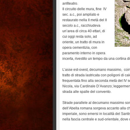
anfiteatro.
Il circuito delle mura, fine IV
sec. a.c., poi ampliato e
restaurato nella II metà del II
secolo a.c., racchiudeva
un’area di circa 40 ettari, di
cui oggi resta solo, ad
oriente, un tratto di mura in
opera cementizia, con
paramento interno in opera
incerta, rivestito un tempo da una cortina d
L’asse est-ovest, decumano massimo, coin
tratto di strada lastricata con poligoni di cal
frequentata fino alla seconda metà del IV se
Nicola, via Cardinale D’Avanzo; leggermente 
strada alle spalle del convento.
Strade parallele al decumano massimo sono 
dell’Abella romana sorgeva accanto alla chi
imperiale, sono emersi in località del Sant
nella fascia centrale e sud-orientale, dove o