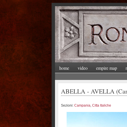
home
video
empire map
ABELLA - AVELLA (Cam
Sezioni:
Campania
,
Citta Italiche