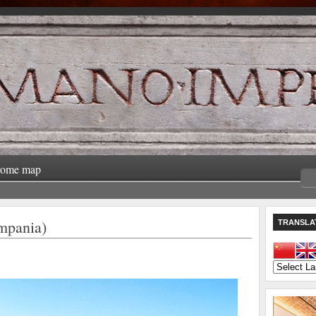
rome map
pania)
TRANSLA