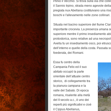
Plinio il Vecchio. Si trova sulla via che c
il Sannio Irpino, strada meno agevole della 
pregiata nux Abellana costituivano una ris
boschi e l'allevamento nelle zone collinari.
Situata nel bacino superiore del fiume Cla
importante crocevia. La presenza umana sul s
superiore mentre il primo insediamento abi
protostorica, sono relative ad una necropoli
Avella fu un insediamento osco, poi etrusco 
dell’interno e quelle della costa. Passata s
foederata, dei Romani.
Essa fu centro della
Campania Felix ed il suo
abitato occupò la parte
orientale dell’attuale centro
storico, di collegamento tra
la pianura campana e la
valle del Sabato. Di epoca
romana, risalente alla metà
del II secolo a.c., è uno dei
reperti più significativi e cioè
il Cippus Abellanus,