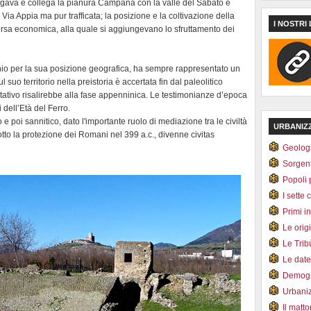
ollegava e collega la pianura Campana con la valle del Sabato e
Via Appia ma pur trafficata; la posizione e la coltivazione della
I NOSTRI 
orsa economica, alla quale si aggiungevano lo sfruttamento dei
nio per la sua posizione geografica, ha sempre rappresentato un
uo territorio nella preistoria è accertata fin dal paleolitico
tativo risalirebbe alla fase appenninica. Le testimonianze d’epoca
 dell’Età del Ferro.
e poi sannitico, dato l'importante ruolo di mediazione tra le civiltà
URBANIZ
otto la protezione dei Romani nel 399 a.c., divenne civitas
Geolog
Sorgen
Popoli 
I sette 
Primi i
Le orig
Le Tri
Le dat
Demogr
Urbani
Il matt