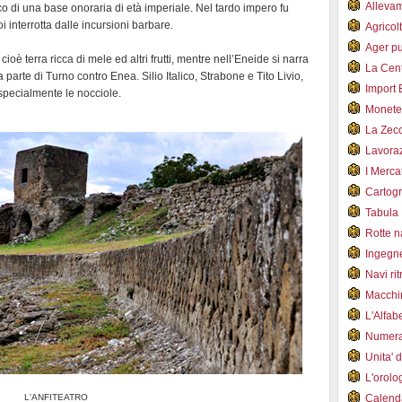
Alleva
o di una base onoraria di età imperiale. Nel tardo impero fu
oi interrotta dalle incursioni barbare.
Agricol
Ager pu
ioè terra ricca di mele ed altri frutti, mentre nell’Eneide si narra
La Cent
 parte di Turno contro Enea. Silio Italico, Strabone e Tito Livio,
Import 
 specialmente le nocciole.
Monet
La Zec
Lavoraz
I Merca
Cartogr
Tabula 
Rotte 
Ingegn
Navi ri
Macchi
L'Alfa
Numer
Unita' 
L'orol
L'ANFITEATRO
Calend