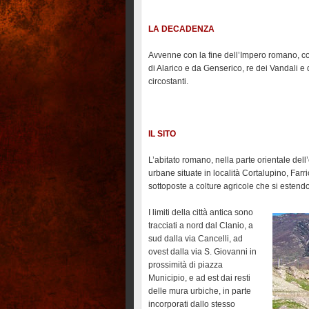
LA DECADENZA
Avvenne con la fine dell’Impero romano, con
di Alarico e da Genserico, re dei Vandali e d
circostanti.
IL SITO
L’abitato romano, nella parte orientale dell
urbane situate in località Cortalupino, Farri
sottoposte a colture agricole che si estendon
I limiti della città antica sono
tracciati a nord dal Clanio, a
sud dalla via Cancelli, ad
ovest dalla via S. Giovanni in
prossimità di piazza
Municipio, e ad est dai resti
delle mura urbiche, in parte
incorporati dallo stesso