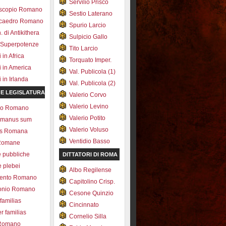
Servilio Prisco
scopio Romano
Sestio Laterano
ecaedro Romano
Spurio Larcio
 di Antikithera
Sulpicio Gallo
 Superpotenze
Tito Larcio
in Africa
Torquato Imper.
 in America
Val. Publicola (1)
in Irlanda
Val. Publicola (2)
 E LEGISLATURA
Valerio Corvo
Valerio Levino
olo Romano
Valerio Potito
romanus sum
Valerio Voluso
ns Romana
Ventidio Basso
Romane
e pubbliche
DITTATORI DI ROMA
e plebei
Albo Regilense
ento Romano
Capitolino Crisp.
onio Romano
Cesone Quinzio
 familias
Cincinnato
r familias
Cornelio Silla
 Romano