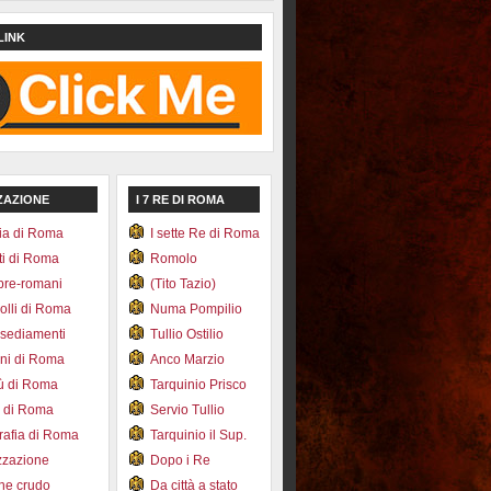
LINK
ZAZIONE
I 7 RE DI ROMA
ia di Roma
I sette Re di Roma
ti di Roma
Romolo
pre-romani
(Tito Tazio)
colli di Roma
Numa Pompilio
nsediamenti
Tullio Ostilio
ini di Roma
Anco Marzio
bù di Roma
Tarquinio Prisco
e di Roma
Servio Tullio
afia di Roma
Tarquinio il Sup.
zzazione
Dopo i Re
one crudo
Da città a stato