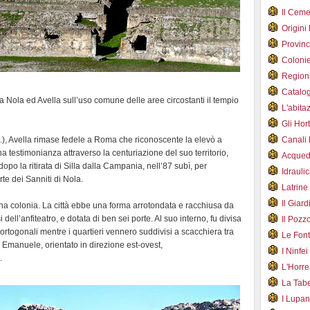
Il Cem
Origini
Provin
Coloni
Region
Catalog
a tra Nola ed Avella sull’uso comune delle aree circostanti il tempio
L'abit
Gli Hor
c.), Avella rimase fedele a Roma che riconoscente la elevò a
Canali
 ha testimonianza attraverso la centuriazione del suo territorio,
Acqued
po la ritirata di Silla dalla Campania, nell’87 subì, per
Idraul
rte dei Sanniti di Nola.
Latrin
Il Gia
na colonia. La città ebbe una forma arrotondata e racchiusa da
dell’anfiteatro, e dotata di ben sei porte. Al suo interno, fu divisa
Il Poz
e ortogonali mentre i quartieri vennero suddivisi a scacchiera tra
Le Fon
o Emanuele, orientato in direzione est-ovest,
I Ninfe
.
L'Horr
La Tab
I Lupa