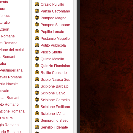
mento
Orazio Pulvillo
tura
Pansa Cetroniano
blicus
Pompeo Magno
uratio
Pompeo Strabone
Export
Popilio Lenate
e Romane
Postumio Megello
ca Romana
Potito Publicola
ione dei metalli
Prisco Strutto
ti Romani
Quinto Metello
afia
Quinzio Flaminino
Peutingeriana
Rutilio Censorio
navali Romane
Scipio Nasica Ser.
eria Navale
Scipione Barbato
trovate
Scipione Calvo
nari Romani
Scipione Cornelio
beto Romano
Scipione Emiliano
azione Romana
Scipione l'Afric.
di misura
Sempronio Bleso
ogio Romano
Servilio Fidenate
ario Romano