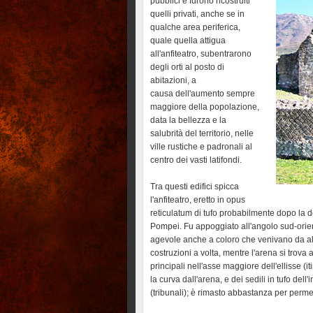
pubblici e furono ricostruiti
quelli privati, anche se in
qualche area periferica,
quale quella attigua
all'anfiteatro, subentrarono
degli orti al posto di
abitazioni, a
causa dell'aumento sempre
maggiore della popolazione,
data la bellezza e la
salubrità del territorio, nelle
ville rustiche e padronali al
centro dei vasti latifondi.
Tra questi edifici spicca
l'anfiteatro, eretto in opus
reticulatum di tufo probabilmente dopo la d
Pompei. Fu appoggiato all'angolo sud-orien
agevole anche a coloro che venivano da alt
costruzioni a volta, mentre l'arena si trova 
principali nell'asse maggiore dell'ellisse (i
la curva dall'arena, e dei sedili in tufo del
(tribunali); è rimasto abbastanza per permet