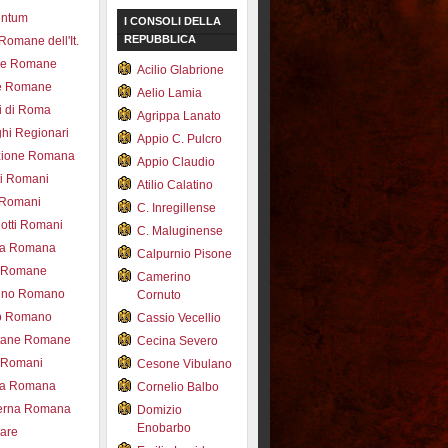
entum
I CONSOLI DELLA
REPUBBLICA
 Romane dell'It.
ce Romane
Acilio Glabrione
e Romane
Aelio Lamia
i di Roma
Agrippa Lanato
hi Regionari
Appio C. Pulcro
azione Romana
Appio Claudio
ti Romani
Atilio Calatino
 Romani
C. Inregillense
otti Romani
C. Maluginense
ica Romana
Calpurnio Pisone
e Romane
Camerino
rdino Romano
Cornuto
zo Romano
Cassio Vecellio
tane Romane
Cecina Severo
i Romani
Cesone Vibulano
ea Romana
Cornelio Balbo
erna Romana
Domizio
Enobarbo
nare