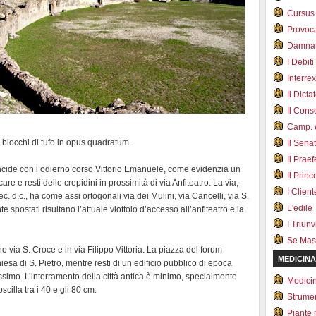
Cursus
Provoc
Damnat
I Debiti
Interrex
Il Dicta
Il Cons
Camp. e
i blocchi di tufo in opus quadratum.
Il Sena
Il Prae
cide con l’odierno corso Vittorio Emanuele, come evidenzia un
Il Prin
care e resti delle crepidini in prossimità di via Anfiteatro. La via,
I Client
c. d.c., ha come assi ortogonali via dei Mulini, via Cancelli, via S.
L'edile
spostati risultano l’attuale viottolo d’accesso all’anfiteatro e la
I Triunvi
Se Mas
via S. Croce e in via Filippo Vittoria. La piazza del forum
MEDICINA
esa di S. Pietro, mentre resti di un edificio pubblico di epoca
issimo. L’interramento della città antica è minimo, specialmente
Medici
scilla tra i 40 e gli 80 cm.
Strumen
Piante 