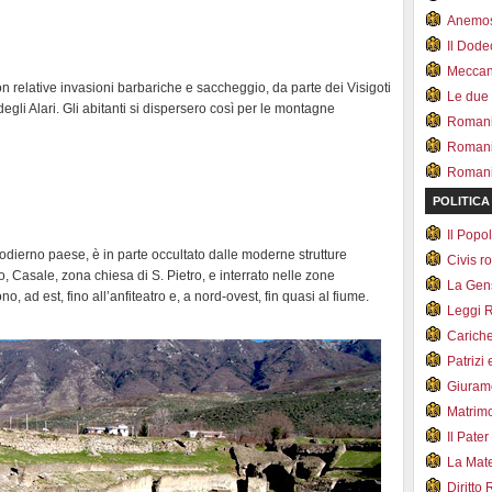
Anemo
Il Dod
Meccan.
 relative invasioni barbariche e saccheggio, da parte dei Visigoti
Le due
egli Alari. Gli abitanti si dispersero così per le montagne
Romani 
Romani
Romani 
POLITICA
Il Pop
’odierno paese, è in parte occultato dalle moderne strutture
Civis 
o, Casale, zona chiesa di S. Pietro, e interrato nelle zone
La Ge
o, ad est, fino all’anfiteatro e, a nord-ovest, fin quasi al fiume.
Leggi 
Carich
Patrizi 
Giuram
Matrim
Il Pater
La Mate
Diritto