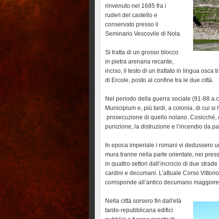
rinvenuto nel 1685 fra i
ruderi del castello e
conservato presso il
Seminario Vescovile di Nola.
Si tratta di un grosso blocco
in pietra arenaria recante,
inciso, il testo di un trattato in lingua osc
di Ercole, posto al confine tra le due città.
Nel periodo della guerra sociale (91-88 a.
Municipium e, più tardi, a colonia, di cui si
prosecuzione di quello nolano. Cosicché, do
punizione, la distruzione e l’incendio da pa
In epoca imperiale i romani vi dedussero u
mura tranne nella parte orientale, nei pressi 
in quattro settori dall’incrocio di due strad
cardini e decumani. L’attuale Corso Vittori
corrisponde all’antico decumano maggiore
Nella città sorsero fin dall'età
tardo-repubblicana edifici