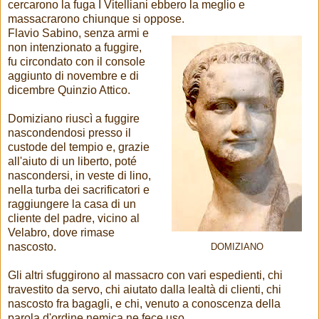
cercarono la fuga I Vitelliani ebbero la meglio e
massacrarono chiunque si oppose.
Flavio Sabino, senza armi e
non intenzionato a fuggire,
fu circondato con il console
aggiunto di novembre e di
dicembre Quinzio Attico.
Domiziano riuscì a fuggire
nascondendosi presso il
custode del tempio e, grazie
all'aiuto di un liberto, poté
nascondersi, in veste di lino,
nella turba dei sacrificatori e
raggiungere la casa di un
cliente del padre, vicino al
Velabro, dove rimase
nascosto.
DOMIZIANO
Gli altri sfuggirono al massacro con vari espedienti, chi
travestito da servo, chi aiutato dalla lealtà di clienti, chi
nascosto fra bagagli, e chi, venuto a conoscenza della
parola d'ordine nemica ne fece uso.