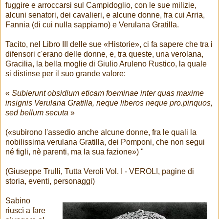
fuggire e arroccarsi sul Campidoglio, con le sue milizie,
alcuni senatori, dei cavalieri, e alcune donne, fra cui Arria,
Fannia (di cui nulla sappiamo) e Verulana Gratilla.
Tacito, nel Libro III delle sue «Historie», ci fa sapere che tra i
difensori c'erano delle donne, e, tra queste, una verolana,
Gracilia, la bella moglie di Giulio Aruleno Rustico, la quale
si distinse per il suo grande valore:
«
Subierunt obsidium eticam foeminae inter quas maxime
insignis Verulana Gratilla, neque liberos neque pro.pinquos,
sed bellum secuta
»
(«subirono l'assedio anche alcune donne, fra le quali la
nobilissima verulana Gratilla, dei Pomponi, che non segui
né figli, nè parenti, ma la sua fazione») "
(Giuseppe Trulli, Tutta Veroli Vol. I - VEROLI, pagine di
storia, eventi, personaggi)
Sabino
riuscì a fare