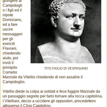
giungere al
Campidogli
o i figli ed il
nipote
Domiziano,
ed a fare
uscire
messaggeri
per gli
eserciti
Flaviani,
chiedendo
aiuto, poi
inviò il
primipilo
TITO FIGLIO DI VESPASIANO
Cornelio
Marziale da Vitellio chiedendo di non assalire il
Campidoglio.
Vitellio diede la colpa ai soldati e fece fuggire Marziale da
un passaggio segreto per farlo tornare alla rocca capitolina.
I Vitelliani, decisi a uccidere gli oppositori, procedettero
attraverso il Clivo Capitolino.