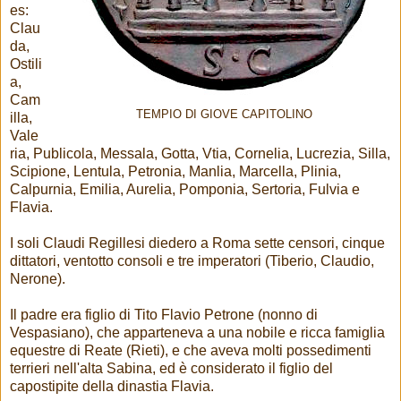
es:
Clau
da,
Ostili
a,
Cam
TEMPIO DI GIOVE CAPITOLINO
illa,
Vale
ria, Publicola, Messala, Gotta, Vtia, Cornelia, Lucrezia, Silla,
Scipione, Lentula, Petronia, Manlia, Marcella, Plinia,
Calpurnia, Emilia, Aurelia, Pomponia, Sertoria, Fulvia e
Flavia.
I soli Claudi Regillesi diedero a Roma sette censori, cinque
dittatori, ventotto consoli e tre imperatori (Tiberio, Claudio,
Nerone).
Il padre era figlio di Tito Flavio Petrone (nonno di
Vespasiano), che apparteneva a una nobile e ricca famiglia
equestre di Reate (Rieti), e che aveva molti possedimenti
terrieri nell'alta Sabina, ed è considerato il figlio del
capostipite della dinastia Flavia.