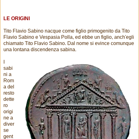
LE ORIGINI
Tito Flavio Sabino nacque come figlio primogenito da Tito
Flavio Sabino e Vespasia Polla, ed ebbe un figlio, anch'egli
chiamato Tito Flavio Sabino. Dal nome si evince comunque
una lontana discendenza sabina.
I
sabi
ni a
Rom
a del
resto
dette
ro
origi
ne a
diver
se
gent