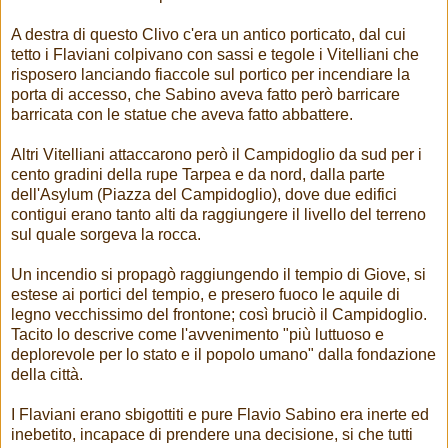
A destra di questo Clivo c'era un antico porticato, dal cui
tetto i Flaviani colpivano con sassi e tegole i Vitelliani che
risposero lanciando fiaccole sul portico per incendiare la
porta di accesso, che Sabino aveva fatto però barricare
barricata con le statue che aveva fatto abbattere.
Altri Vitelliani attaccarono però il Campidoglio da sud per i
cento gradini della rupe Tarpea e da nord, dalla parte
dell'Asylum (Piazza del Campidoglio), dove due edifici
contigui erano tanto alti da raggiungere il livello del terreno
sul quale sorgeva la rocca.
Un incendio si propagò raggiungendo il tempio di Giove, si
estese ai portici del tempio, e presero fuoco le aquile di
legno vecchissimo del frontone; così bruciò il Campidoglio.
Tacito lo descrive come l'avvenimento "più luttuoso e
deplorevole per lo stato e il popolo umano" dalla fondazione
della città.
I Flaviani erano sbigottiti e pure Flavio Sabino era inerte ed
inebetito, incapace di prendere una decisione, si che tutti