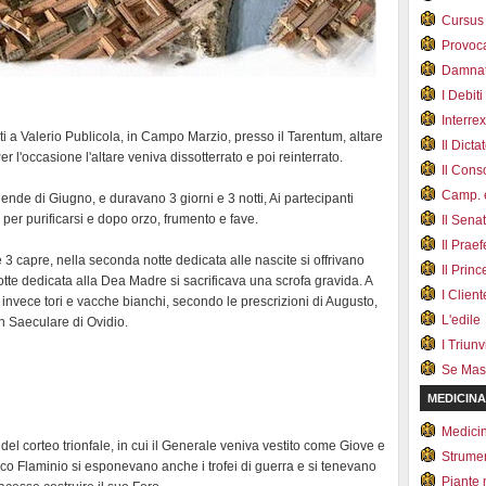
Cursus
Provoc
Damnat
I Debiti
Interrex
nti a Valerio Publicola, in Campo Marzio, presso il Tarentum, altare
Il Dicta
r l'occasione l'altare veniva dissotterrato e poi reinterrato.
Il Cons
Camp. e
lende di Giugno, e duravano 3 giorni e 3 notti, Ai partecipanti
 per purificarsi e dopo orzo, frumento e fave.
Il Sena
Il Prae
 3 capre, nella seconda notte dedicata alle nascite si offrivano
Il Prin
 notte dedicata alla Dea Madre si sacrificava una scrofa gravida. A
I Client
invece tori e vacche bianchi, secondo le prescrizioni di Augusto,
L'edile
n Saeculare di Ovidio.
I Triunvi
Se Mas
MEDICINA
Medici
o del corteo trionfale, in cui il Generale veniva vestito come Giove e
Strumen
rco Flaminio si esponevano anche i trofei di guerra e si tenevano
Piante 