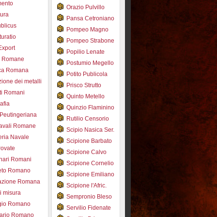
mento
Orazio Pulvillo
tura
Pansa Cetroniano
blicus
Pompeo Magno
uratio
Pompeo Strabone
Export
Popilio Lenate
e Romane
Postumio Megello
ca Romana
Potito Publicola
ione dei metalli
Prisco Strutto
ti Romani
Quinto Metello
afia
Quinzio Flaminino
Peutingeriana
Rutilio Censorio
navali Romane
Scipio Nasica Ser.
eria Navale
Scipione Barbato
trovate
Scipione Calvo
nari Romani
Scipione Cornelio
beto Romano
Scipione Emiliano
azione Romana
Scipione l'Afric.
di misura
Sempronio Bleso
ogio Romano
Servilio Fidenate
ario Romano