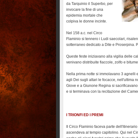
da Tarquinio il Superbo, per
invocare la fine di una
epidemia mortale che
colpiva le donne incinte.
Nel 158 a.c. nel Circo
Flaminio si tennero i Ludi saecolari, risale
sotterraneo dedicato a Dite e Proserpina. Pe
Queste feste iniziavano alla vigilia delle ca
venivano distribuite fiaccole, zolfo e bitume
Nella prima notte si immolavano 3 agnelli e
agli Dei sugli altari le focacce, nell'ultima
Giove e a Giunone Regina si sacrificavano 
e si terminava con la recitazione del Came
I TRIONFI ED I PREMI
Il Circo Flaminio faceva parte dell'itinerari
ascendeva al tempio capitolino. Qui nel Ci