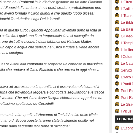
tarco ne i Problemi lo lo riferisce gettante ad un altro Flaminio
Il Cir
chi Equestri di maniera che si potrà credere probabilmente uno
L'Anfit
ro averci formato il Circo quindi è che questo luogo diceasi
Il Teat
uochi Tauri dedicati agli Dei Infernali.
Le Bib
La Bas
 in questo Circo i giuochi Appollinari inventati dopo la rotta di
olito farsi quivi una fiera frequentatissima si raccoglie da
Gli Ae
ono distrutti e ricoperti dalla fabbrica del Palazzo Mattei,
Il Tem
un capo d acqua che serviva nel Circo il quale si vede ancora
I cimite
a casa contigua.
I Colo
Le Cat
lazzo Altieri alla cantonata si scoperse un condotto di purissìma
ella che andava al Circo Flaminio e che ancora in oggi sbocca
Servizi
L'Arco
I Ponti
niva ad accrescer ne la quantità si è osservata nel ristorarsi il
Porti R
erina che trovandola leggera e condottata seguitandone le tracce
Porti R
l Aventino. Che nel Circo fosse l'acqua chiaramente apparisce da
llissimo spettacolo de Cocodrilli.
Le Str
I Vicus
e tra le altre quella di Nettunno di Teti di Achille delle Ninfe
ECONOMI
er mano di Scopa queste faranno state facilmente posfte nel
come dalla seguente iscrizione si raccoglie:
L'Econ