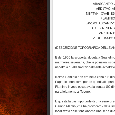
ABASCANTIO AVG
AED1TVO AED
NEPTVNI QVAE EST IN
FLAMINIO
FLAV1VS ASCAN1VS ET
CAES N SER AVD
ARATIONIBV
PATRI PIISSIMO FE
(DESCRIZIONE TOPOGRAFICA DELLE AN
È del 1960 la scoperta, dovuta a Guglielmo
marmorea severiana, che le posizioni rispe
rispetto a quelle tradizionalmente accettate
Il circo Flaminio non era nella zona a S di 
Paganica non corrisponde quindi alla parte 
Flaminio invece occupava la zona a SO di via 
parallelamente al Tevere.
È questa la più importante di una serie di s
Campo Marzio, che ha provocato - data l'im
localizzata dalle fonti antiche una serie di e