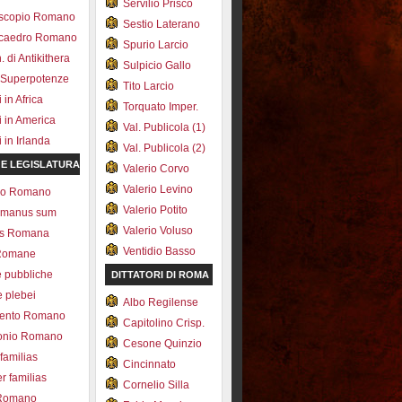
Servilio Prisco
scopio Romano
Sestio Laterano
ecaedro Romano
Spurio Larcio
 di Antikithera
Sulpicio Gallo
 Superpotenze
Tito Larcio
in Africa
Torquato Imper.
 in America
Val. Publicola (1)
in Irlanda
Val. Publicola (2)
 E LEGISLATURA
Valerio Corvo
Valerio Levino
olo Romano
Valerio Potito
romanus sum
Valerio Voluso
ns Romana
Ventidio Basso
Romane
e pubbliche
DITTATORI DI ROMA
e plebei
Albo Regilense
ento Romano
Capitolino Crisp.
onio Romano
Cesone Quinzio
 familias
Cincinnato
r familias
Cornelio Silla
 Romano