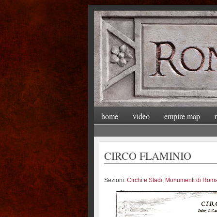
home
video
empire map
CIRCO FLAMINIO
Sezioni:
Circhi e Stadi
,
Monumenti di Rom