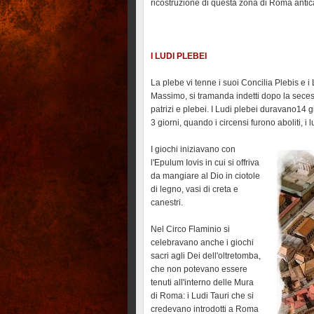
ricostruzione di questa zona di Roma antic
I LUDI PLEBEI
La plebe vi tenne i suoi Concilia Plebis e i
Massimo, si tramanda indetti dopo la secess
patrizi e plebei. I Ludi plebei duravano14 g
3 giorni, quando i circensi furono aboliti, i
I giochi iniziavano con
l'Epulum Iovis in cui si offriva
da mangiare al Dio in ciotole
di legno, vasi di creta e
canestri.
Nel Circo Flaminio si
celebravano anche i giochi
sacri agli Dei dell'oltretomba,
che non potevano essere
tenuti all'interno delle Mura
di Roma: i Ludi Tauri che si
credevano introdotti a Roma