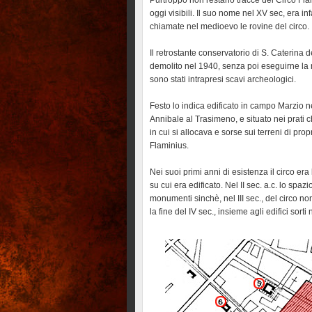
Purtroppo non restano tracce del Circo Flam
oggi visibili. Il suo nome nel XV sec, era inf
chiamate nel medioevo le rovine del circo.
Il retrostante conservatorio di S. Caterina 
demolito nel 1940, senza poi eseguirne la r
sono stati intrapresi scavi archeo­logici.
Festo lo indica edificato in campo Marzio 
Annibale al Trasimeno, e situato nei prati c
in cui si allocava e sorse sui terreni di pr
Flaminius.
Nei suoi primi anni di esistenza il circo e
su cui era edificato. Nel II sec. a.c. lo spa
monumenti sinchè, nel III sec., del circo 
la fine del IV sec., insieme agli edifici sorti