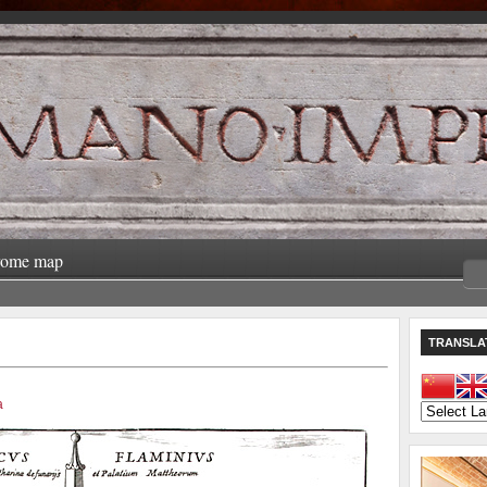
rome map
TRANSLA
a