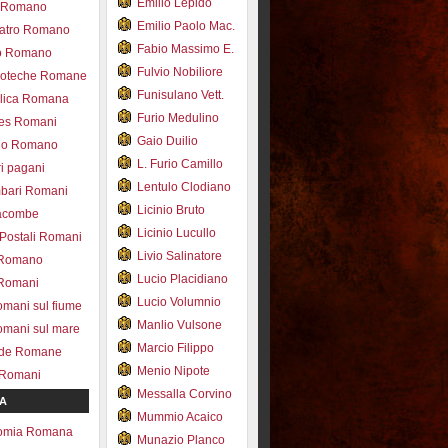
Emilio Lepido
co Romano
Emilio Paolo Mac.
eatro Romano
Fabio Massimo E.
ro Romano
Fulvio Nobiliore
lioteche Romane
Funisulano Vett.
ilica Romana
Furio Medulino
des Romani
Gaio Duilio
pio Romano
L. Furio Camillo
ri pagani
Lentulo Clodiano
mbari Romani
Licinio Bruto
acombe
Licinio Lucullo
 Postali Romani
Livio Salinatore
 Romano
Lucio Placidiano
 Romani
Lucio Volumnio
omani sul fiume
Manlio Vulsone
omani sul mare
Marcio Filippo
ade Romane
Menio Nipote
 Romani
Messalla Corvino
A
Mummio Acaico
omia Romana
Munazio Planco