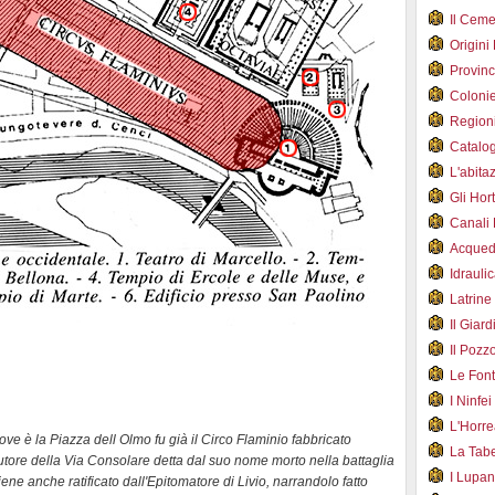
Il Cem
Origini
Provin
Coloni
Region
Catalog
L'abit
Gli Hor
Canali
Acqued
Idraul
Latrin
Il Gia
Il Poz
Le Fon
I Ninfe
L'Horr
ve è la Piazza dell Olmo fu già il Circo Flaminio fabbricato
La Tab
tore della Via Consolare detta dal suo nome morto nella battaglia
I Lupa
ne anche ratificato dall'Epitomatore di Livio, narrandolo fatto