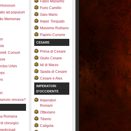
Fabio Massimo
 Honorum
Furio Camillo
atio ad populum
Gaio Mario
io Memoriae
Imper. Torquato
Massimo Rulliano
Papirio Cursore
tor
CESARE
ole
Prima di Cesare
lett. Consoli
Giulio Cesare
tore
Idi di Marzo
fectus Urbis
Spada di Cesare
ceps
Cesare e Alex.
es
IMPERATORI
D'OCCIDENTE
ri
senzio vinceva?
Imperatori
Romani
Ottaviano
na Romana
Tiberio
ti chirurgici
Caligola
medicinali