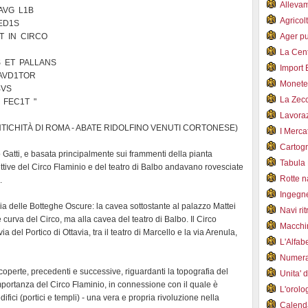
Alleva
 L1B
Agricol
1S
 CIRCO
Ager pu
La Cent
 PALLANS
Import 
1TOR
Monet
S
La Zec
C1T "
Lavoraz
TICHITÀ DI ROMA - ABATE RIDOLFINO VENUTI CORTONESE)
I Merca
Cartogr
 Gatti, e basata principalmente sui frammenti della pianta
Tabula 
ttive del Circo Flaminio e del teatro di Balbo andavano rovesciate
Rotte 
.
Ingegn
via delle Botteghe Oscure: la cavea sottostante al palazzo Mattei
Navi ri
curva del Circo, ma alla cavea del teatro di Balbo. Il Circo
Macchi
del Portico di Ottavia, tra il teatro di Marcello e la via Arenula,
L'Alfa
Numer
coperte, precedenti e successive, riguardanti la topografia del
Unita' 
portanza del Circo Flaminio, in connessione con il quale è
L'orol
difici (portici e templi) - una vera e propria rivoluzione nella
Calend