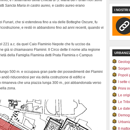
inio, e i sotterranei della Chiesa di S. Maria dei Funari non sono
atti
Sancta Maria in castro aureo,
e castro aureo erano
I NOSTRI 
dei Funari, che si estendeva fino a via delle Botteghe Oscure, fu
icostruzione, e restò in abbandono fino ad anni recenti, quando vi
nel 221 a.c. da quel Caio Flaminio Nepote che fu ucciso da
he già si chiamavano Flaminii. Il Circo dette il nome alla regione
URBANIZ
oprietà della Famiglia Flaminia detti Prata Flaminia o Campus
Geolog
Sorgen
ra lungo 500 m. e occupava gran parte dei possedimenti dei Flamini
Popoli 
zio andò riducendosi per via della costruzione di edifici e
I sette 
non rimaneva che una piazza lunga 300 m., poi abbandonata verso
 nella zona.
Primi i
Le orig
Le Tri
Le dat
Demogr
Urbani
Il matt