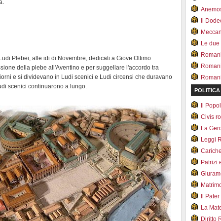
a.
Anemo
Il Dod
Meccan.
Le due
Romani 
 Ludi Plebei, alle idi di Novembre, dedicati a Giove Ottimo
Romani
ione della plebe all'Aventino e per suggellare l'accordo tra
iorni e si dividevano in Ludi scenici e Ludi circensi che duravano
Romani 
 ludi scenici continuarono a lungo.
POLITICA
Il Pop
Civis 
La Ge
Leggi 
Carich
Patrizi 
Giuram
Matrim
Il Pater
La Mate
Diritto