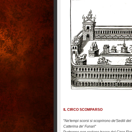
IL CIRCO SCOMPARSO
"
Ne'tempi scorsi si scoprirono de'Sedili de
Catterina de' Funari
"