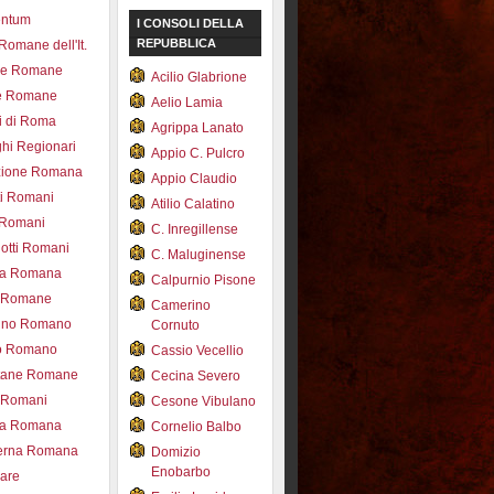
entum
I CONSOLI DELLA
REPUBBLICA
 Romane dell'It.
ce Romane
Acilio Glabrione
e Romane
Aelio Lamia
i di Roma
Agrippa Lanato
hi Regionari
Appio C. Pulcro
azione Romana
Appio Claudio
ti Romani
Atilio Calatino
 Romani
C. Inregillense
otti Romani
C. Maluginense
ica Romana
Calpurnio Pisone
e Romane
Camerino
rdino Romano
Cornuto
zo Romano
Cassio Vecellio
tane Romane
Cecina Severo
i Romani
Cesone Vibulano
ea Romana
Cornelio Balbo
erna Romana
Domizio
Enobarbo
nare