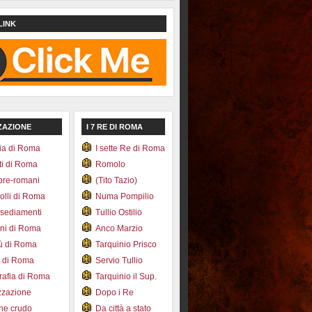
LINK
ZAZIONE
I 7 RE DI ROMA
ia di Roma
I sette Re di Roma
ti di Roma
Romolo
pre-romani
(Tito Tazio)
colli di Roma
Numa Pompilio
nsediamenti
Tullio Ostilio
ini di Roma
Anco Marzio
bù di Roma
Tarquinio Prisco
e di Roma
Servio Tullio
afia di Roma
Tarquinio il Sup.
zzazione
Dopo i Re
one crudo
Da città a stato