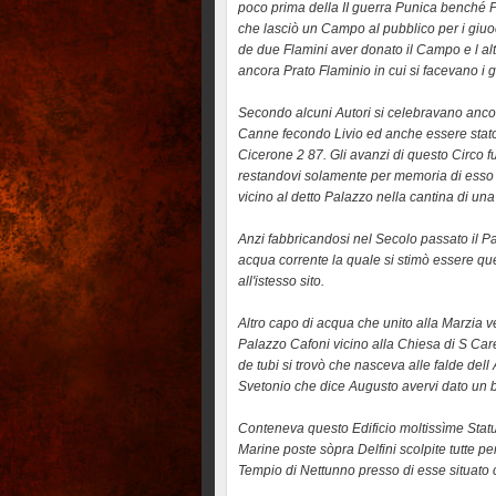
poco prima della II guerra Punica benché Plu
che lasciò un Campo al pubblico per i giuo
de due Flamini aver donato il Campo e l alt
ancora Prato Flaminio in cui si facevano i gi
Secondo alcuni Autori si celebravano ancora
Canne fecondo Livio ed anche essere stato s
Cicerone 2 87. Gli avanzi di questo Circo fur
restandovi solamente per memoria di esso 
vicino al detto Palazzo nella cantina di un
Anzi fabbricandosi nel Secolo passato il Pa
acqua corrente la quale si stimò essere qu
all'istesso sito.
Altro capo di acqua che unito alla Marzia ve
Palazzo Cafoni vicino alla Chiesa di S Car
de tubi si trovò che nasceva alle falde del
Svetonio che dice Augusto avervi dato un be
Conteneva questo Edificio moltissìme Statue 
Marine poste sòpra Delfini scolpite tutte p
Tempio di Nettunno presso di esse situato 