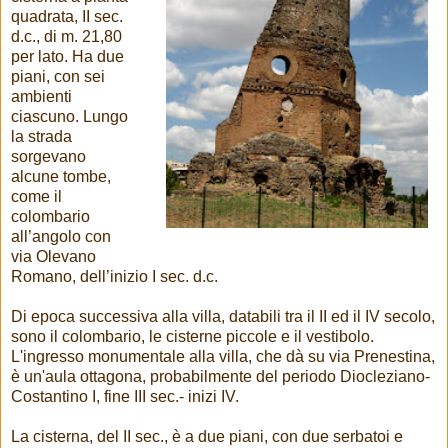
quadrata, II sec.
d.c., di m. 21,80
per lato. Ha due
piani, con sei
ambienti
ciascuno. Lungo
la strada
sorgevano
alcune tombe,
come il
colombario
all’angolo con
via Olevano
Romano, dell’inizio I sec. d.c.
Di epoca successiva alla villa, databili tra il II ed il IV secolo,
sono il colombario, le cisterne piccole e il vestibolo.
L'ingresso monumentale alla villa, che dà su via Prenestina,
è un'aula ottagona, probabilmente del periodo Diocleziano-
Costantino I, fine III sec.- inizi IV.
La cisterna, del II sec., è a due piani, con due serbatoi e