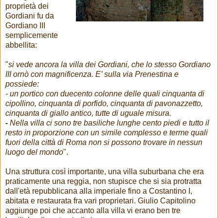
proprietà dei
Gordiani fu da
Gordiano III
semplicemente
abbellita:
"
si vede ancora la villa dei Gordiani, che lo stesso Gordiano
III ornò con magnificenza. E’ sulla via Prenestina e
possiede:
- un portico con duecento colonne delle quali cinquanta di
cipollino, cinquanta di porfido, cinquanta di pavonazzetto,
cinquanta di giallo antico, tutte di ugual
e misura.
-
Nella villa ci sono tre basiliche lunghe cento piedi
e tutto il
resto in proporzione con un simile complesso e terme quali
fuori della città di Roma non si possono trovare in nessun
luogo del mondo
".
Una struttura così importante, una villa suburbana che era
praticamente una reggia, non stupisce che si sia protratta
dall'età repubblicana alla imperiale fino a Costantino I,
abitata e restaurata fra vari proprietari. Giulio Capitolino
aggiunge poi che accanto alla villa vi erano ben tre