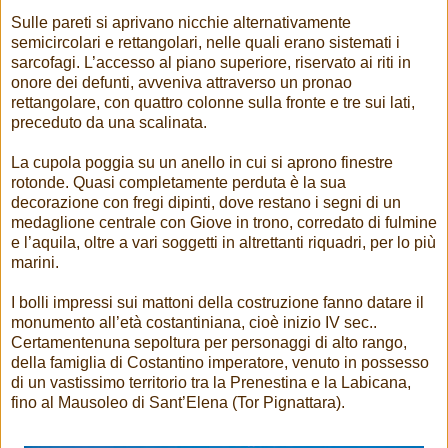
Sulle pareti si aprivano nicchie alternativamente
semicircolari e rettangolari, nelle quali erano sistemati i
sarcofagi. L’accesso al piano superiore, riservato ai riti in
onore dei defunti, avveniva attraverso un pronao
rettangolare, con quattro colonne sulla fronte e tre sui lati,
preceduto da una scalinata.
La cupola poggia su un anello in cui si aprono finestre
rotonde. Quasi completamente perduta è la sua
decorazione con fregi dipinti, dove restano i segni di un
medaglione centrale con Giove in trono, corredato di fulmine
e l’aquila, oltre a vari soggetti in altrettanti riquadri, per lo più
marini.
I bolli impressi sui mattoni della costruzione fanno datare il
monumento all’età costantiniana, cioè inizio IV sec..
Certamentenuna sepoltura per personaggi di alto rango,
della famiglia di Costantino imperatore, venuto in possesso
di un vastissimo territorio tra la Prenestina e la Labicana,
fino al Mausoleo di Sant’Elena (Tor Pignattara).