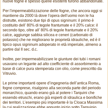
nuove fogne e spesso quelle esistenti furono abbandonate.
Per l'impermeabilizzazione delle fogne, che ancora oggi si
mantiene da 2000 là dove l'opera dell'uomo non le ha
distrutte, esistono due tipi di opus signinum: il primo è
costituito dell' 80% di tegole frantumate e il 20% calce: il
secondo tipo, oltre all' 80% di tegole frantumate e il 20%
calce, aggiunge sabbia silicea e ceneri (carbonato di
potassio) che ne migliorano le proprietà idrauliche, ed è il
tipico opus signinum adoperato in età imperiale, almeno a
partire dal II sec. d.c.
Inoltre, per impermeabilizzare le giunture dei tubi i romani
usavano un legante ad alto coefficiente di assorbimento a
base di calce pura stemperata con olio, come prescritto da
Vitruvio.
Le prime importanti opere d’ingegneria dell’antica Roma,
fogne comprese, risalgono alla seconda parte del periodo
monarchico, quando erano già al potere i Tarquini che
essendo etruschi, erano già esperti di idraulica e bonifiche
dei territori. L’esempio più importante è la Cloaca Massima
la cui realizzazione ebbe appunto inizio sotto Tarquinio