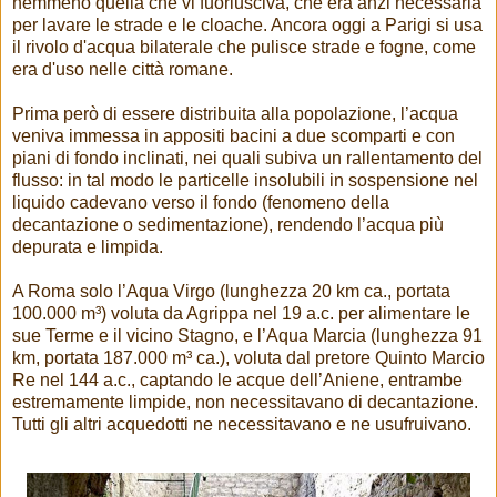
nemmeno quella che vi fuoriusciva, che era anzi necessaria
per lavare le strade e le cloache. Ancora oggi a Parigi si usa
il rivolo d'acqua bilaterale che pulisce strade e fogne, come
era d'uso nelle città romane.
Prima però di essere distribuita alla popolazione, l’acqua
veniva immessa in appositi bacini a due scomparti e con
piani di fondo inclinati, nei quali subiva un rallentamento del
flusso: in tal modo le particelle insolubili in sospensione nel
liquido cadevano verso il fondo (fenomeno della
decantazione o sedimentazione), rendendo l’acqua più
depurata e limpida.
A Roma solo l’Aqua Virgo (lunghezza 20 km ca., portata
100.000 m³) voluta da Agrippa nel 19 a.c. per alimentare le
sue Terme e il vicino Stagno, e l’Aqua Marcia (lunghezza 91
km, portata 187.000 m³ ca.), voluta dal pretore Quinto Marcio
Re nel 144 a.c., captando le acque dell’Aniene, entrambe
estremamente limpide, non necessitavano di decantazione.
Tutti gli altri acquedotti ne necessitavano e ne usufruivano.