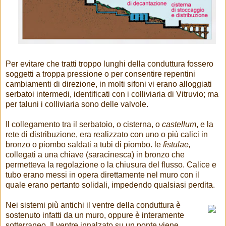
Per evitare che tratti troppo lunghi della conduttura fossero
soggetti a troppa pressione o per consentire repentini
cambiamenti di direzione, in molti sifoni vi erano alloggiati
serbatoi intermedi, identificati con i colliviaria di Vitruvio; ma
per taluni і colliviaria sono delle valvole.
Il collegamento tra il serbatoio, o cisterna, o
castellum
, e la
rete di distribuzione, era realizzato con uno o più calici in
bronzo o piombo saldati a tubi di piombo. le
fistulae,
collegati a una chiave (saracinesca) in bronzo che
permetteva la regolazione o la chiusura del flusso. Calice e
tubo erano messi in opera direttamente nel muro con il
quale erano pertanto solidali, impedendo qualsiasi perdita.
Nei sistemi più antichi il ventre della conduttura è
sostenuto infatti da un muro, oppure è interamente
sotterraneo. Il ventre innalzato su un ponte viene