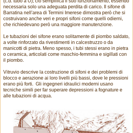
(c.d. tubo a U); ciò semplifica il suo funzionamento, essendo
necessaria solo una adeguata perdita di carico. Il sifone di
Barratina nell'area di Termini Imerese dimostra però che si
costruivano anche veri e propri sifoni come quelli odierni,
che richiedevano però una maggiore manutenzione.
Le tubazioni dei sifone erano solitamente di piombo saldato,
a volte rinforzato da rivestimenti in calcestruzzo o da
manicotti di pietra. Meno spesso, i tubi stessi erano in pietra
o ceramica, articolati come maschio-femmina e sigillati con
il piombo.
Vitruvio descrive la costruzione di sifoni e dei problemi di
blocco e aerazione ai loro livelli più bassi, dove le pressioni
erano più forti. Gli ingegneri idraulici moderni usano
tecniche simili per far superare depressioni a fognature e
alle tubazioni di acqua.