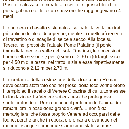
Prisco, realizzata in muratura a secco in grossi blocchi di
pietra gabina o di tufo con spessori che raggiungevano i 4
metri.
Il fondo era in basalto sistemato a selciato, la volta nei tratti
più antichi di tufo o di peperino, mentre in quelli più recenti
di travertino o di scaglie di selce a secco. Alla foce sul
Tevere, nei pressi dell’attuale Ponte Palatino (il ponte
immediatamente a valle dell’Isola Tiberina), le dimensioni
libere della sezione (speco) sono di 3.30 m (di larghezza)
per 4.50 m di altezza, nel tratto iniziale esse rispettivamente
si riducono a 2.12 m per 2.70 m.
L’importanza della costruzione della cloaca per i Romani
deve essere stata tale che nei pressi della foce venne eretto
il tempio ed il sacello di Venere Cloacina di cui tuttora esiste
la fondazione. La Venere sotterranea che proteggeva il
suolo profondo di Roma nonchè il profondo dell'anima dei
romani, era la base della grande civiltà. E non è da
meravigliarsi che fosse proprio Venere ad occuparsi delle
fogne, perchè anche in epoca preromana e ovunque nel
mondo, le acque comunque siano sono state sempre