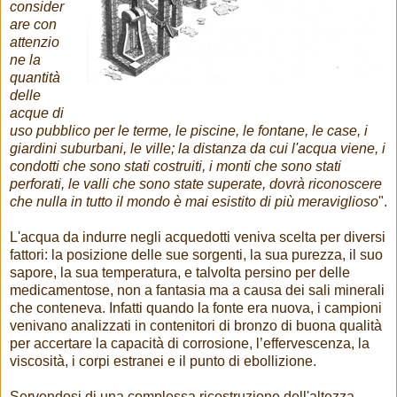
consider
are con
attenzio
ne la
quantità
delle
acque di
uso pubblico per le terme, le piscine, le fontane, le case, i
giardini suburbani, le ville; la distanza da cui l'acqua viene, i
condotti che sono stati costruiti, i monti che sono stati
perforati, le valli che sono state superate, dovrà riconoscere
che nulla in tutto il mondo è mai esistito di più meraviglioso
".
L'acqua da indurre negli acquedotti veniva scelta per diversi
fattori: la posizione delle sue sorgenti, la sua purezza, il suo
sapore, la sua temperatura, e talvolta persino per delle
medicamentose, non a fantasia ma a causa dei sali minerali
che conteneva. Infatti quando la fonte era nuova, i campioni
venivano analizzati in contenitori di bronzo di buona qualità
per accertare la capacità di corrosione, l’effervescenza, la
viscosità, i corpi estranei e il punto di ebollizione.
Servendosi di una complessa ricostruzione dell'altezza