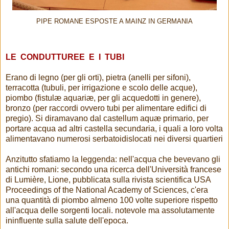
PIPE ROMANE ESPOSTE A MAINZ IN GERMANIA
LE CONDUTTUREE E I TUBI
Erano di legno (per gli orti), pietra (anelli per sifoni),
terracotta (tubuli, per irrigazione e scolo delle acque),
piombo (fistulæ aquariæ, per gli acquedotti in genere),
bronzo (per raccordi ovvero tubi per alimentare edifici di
pregio). Si diramavano dal castellum aquæ primario, per
portare acqua ad altri castella secundaria, i quali a loro volta
alimentavano numerosi serbatoidislocati nei diversi quartieri
Anzitutto sfatiamo la leggenda: nell'acqua che bevevano gli
antichi romani: secondo una ricerca dell'Università francese
di Lumière, Lione, pubblicata sulla rivista scientifica USA
Proceedings of the National Academy of Sciences, c'era
una quantità di piombo almeno 100 volte superiore rispetto
all'acqua delle sorgenti locali. notevole ma assolutamente
ininfluente sulla salute dell'epoca.