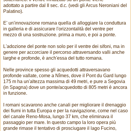
adottato a partire dal II sec. d.c. (vedi gli Arcus Neroniani del
Palatino).
E' un'innovazione romana quella di alloggiare la conduttura
in galleria e di assicurare l'orizzontalità del ventre per
mezzo di una sostruzione. prima a muro, e poi a ponte.
L'adozione del ponte non solo per il ventre dei sifoni, ma in
genere per accorciare il percorso attraversando valli anche
larghe e profonde, è anch'essa del tutto romana.
Nelle province spesso gli acquedotti attraversavano
profonde vallate, come a Nîmes, dove il Pont du Gard lungo
175 m ha un'altezza massima di 49 metri, e pure a Segovia
(in Spagna) dove un ponte/acquedotto di 805 metri è ancora
in funzione.
I romani scavarono anche canali per migliorare il drenaggio
dei fiumi in tutta Europa e per la navigazione, come nel caso
del canale Reno-Mosa, lungo 37 km, che eliminava il
passaggio per mare. In questo campo la loro opera più
grande rimase il tentativo di prosciugare il lago Fucino,