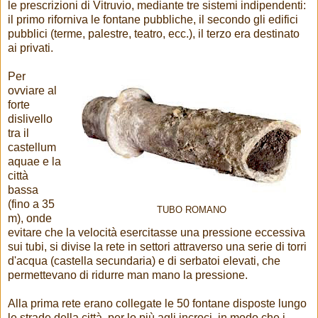
le prescrizioni di Vitruvio, mediante tre sistemi indipendenti:
il primo riforniva le fontane pubbliche, il secondo gli edifici
pubblici (terme, palestre, teatro, ecc.), il terzo era destinato
ai privati.
Per
ovviare al
forte
dislivello
tra il
castellum
aquae e la
città
bassa
(fino a 35
TUBO ROMANO
m), onde
evitare che la velocità esercitasse una pressione eccessiva
sui tubi, si divise la rete in settori attraverso una serie di torri
d'acqua (castella secundaria) e di serbatoi elevati, che
permettevano di ridurre man mano la pressione.
Alla prima rete erano collegate le 50 fontane disposte lungo
le strade della città, per lo più agli incroci, in modo che і