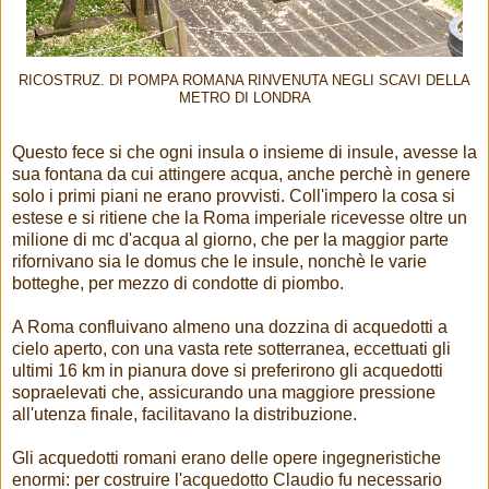
RICOSTRUZ. DI POMPA ROMANA RINVENUTA NEGLI SCAVI DELLA
METRO DI LONDRA
Questo fece si che ogni insula o insieme di insule, avesse la
sua fontana da cui attingere acqua, anche perchè in genere
solo i primi piani ne erano provvisti. Coll'impero la cosa si
estese e si ritiene che la Roma imperiale ricevesse oltre un
milione di mc d'acqua al giorno, che per la maggior parte
rifornivano sia le domus che le insule, nonchè le varie
botteghe, per mezzo di condotte di piombo.
A Roma confluivano almeno una dozzina di acquedotti a
cielo aperto, con una vasta rete sotterranea, eccettuati gli
ultimi 16 km in pianura dove si preferirono gli acquedotti
sopraelevati che, assicurando una maggiore pressione
all'utenza finale, facilitavano la distribuzione.
Gli acquedotti romani erano delle opere ingegneristiche
enormi: per costruire l'acquedotto Claudio fu necessario