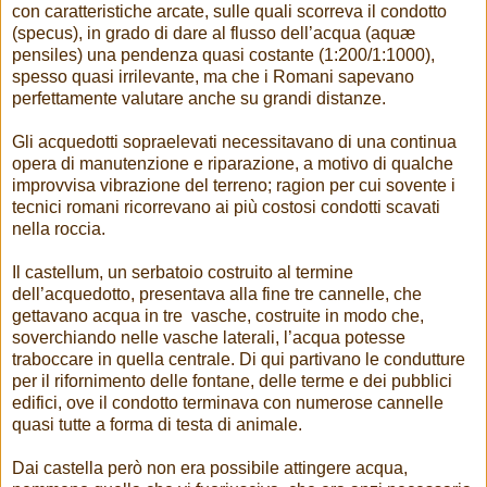
con caratteristiche arcate, sulle quali scorreva il condotto
(specus), in grado di dare al flusso dell’acqua (aquæ
pensiles) una pendenza quasi costante (1:200/1:1000),
spesso quasi irrilevante, ma che i Romani sapevano
perfettamente valutare anche su grandi distanze.
Gli acquedotti sopraelevati necessitavano di una continua
opera di manutenzione e riparazione, a motivo di qualche
improvvisa vibrazione del terreno; ragion per cui sovente i
tecnici romani ricorrevano ai più costosi condotti scavati
nella roccia.
Il castellum, un serbatoio costruito al termine
dell’acquedotto, presentava alla fine tre cannelle, che
gettavano acqua in tre vasche, costruite in modo che,
soverchiando nelle vasche laterali, l’acqua potesse
traboccare in quella centrale. Di qui partivano le condutture
per il rifornimento delle fontane, delle terme e dei pubblici
edifici, ove il condotto terminava con numerose cannelle
quasi tutte a forma di testa di animale.
Dai castella però non era possibile attingere acqua,