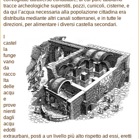
tracce archeologiche superstiti, pozzi, cunicoli, cisterne, e
da qui l’acqua necessaria alla popolazione cittadina era
distribuita mediante altri canali sotterranei, e in tutte le
direzioni, per alimentare i diversi castella secondari.
I
castel
la
funge
vano
da
racco
lta
delle
acqu
e
prove
nienti
dagli
acqu
edotti
extraurbani, posti a un livello più alto rispetto ad essi, eretti