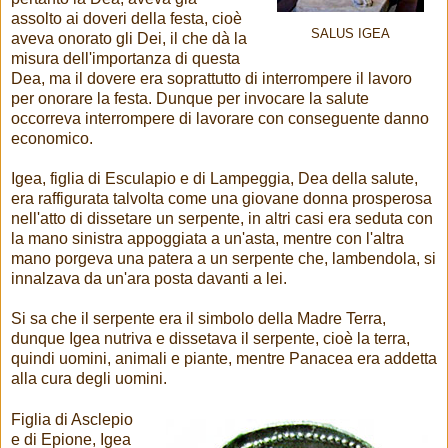
assolto ai doveri della festa, cioè
SALUS IGEA
aveva onorato gli Dei, il che dà la
misura dell'importanza di questa
Dea, ma il dovere era soprattutto di interrompere il lavoro
per onorare la festa. Dunque per invocare la salute
occorreva interrompere di lavorare con conseguente danno
economico.
Igea, figlia di Esculapio e di Lampeggia, Dea della salute,
era raffigurata talvolta come una giovane donna prosperosa
nell'atto di dissetare un serpente, in altri casi era seduta con
la mano sinistra appoggiata a un'asta, mentre con l'altra
mano porgeva una patera a un serpente che, lambendola, si
innalzava da un'ara posta davanti a lei.
Si sa che il serpente era il simbolo della Madre Terra,
dunque Igea nutriva e dissetava il serpente, cioè la terra,
quindi uomini, animali e piante, mentre Panacea era addetta
alla cura degli uomini.
Figlia di Asclepio
e di Epione, Igea