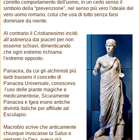
corretto comportamento dell'uomo, in un certo senso il
simbolo della “prevenzione”, nel senso più vero l'ideale del
vero uomo romano, colui che usa di tutto senza farsi
dominare da niente.
Al contrario il Cristianesimo incitò
all'astinenza dai piaceri per non
esserne schiavi, dimenticando
che ogni estremo richiama
l'estremo opposto.
Panacea, da cui gli alchimisti più
tardi trassero il concetto di
Panacea Universale, conosceva
l'uso delle piante magiche e
medicamentose, Sicuramente
Panacea e Igea erano antiche
divinità italiche poi affiliate ad
Esculapio.
Macrobio scrive che anticamente
chiunque invocasse la Salus e
pertanto la Dea, aveva già