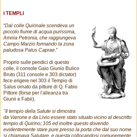
I TEMPLI
“
Dal colle Quirinale scendeva un
piccolo fiume di acqua purissima,
Amnia Petronia, che raggiungeva
Campo Marzio formando la zona
paludosa Palus Caprae
.”
Proprio sulle pendici di questo
colle, il console Gaio Giunio Bulico
Bruto (311 console e 303 dictator)
fece erigere nel 303 il Tempio di
Salus ornato da pitture di Q. Fabio
Pittore (forse per l'alleanza tra
Giunii e Fabii).
"Il tempio della Salute si dimostra
da Varrone e da Livio essere stato situato vicino al descritto
tempio di Quirino; 105 ed inoltre questo dovendo
evidentemente stare pure presso la porta che dal suo nome
si chiamava Salutare, e questa collocandosi comunemente