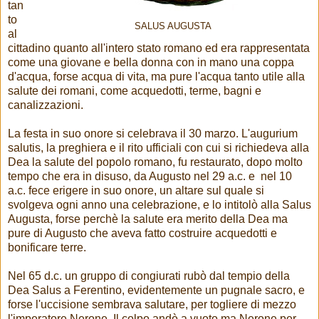
tan
to
SALUS AUGUSTA
al
cittadino quanto all'intero stato romano ed era rappresentata
come una giovane e bella donna con in mano una coppa
d'acqua, forse acqua di vita, ma pure l'acqua tanto utile alla
salute dei romani, come acquedotti, terme, bagni e
canalizzazioni.
La festa in suo onore si celebrava il 30 marzo. L'augurium
salutis, la preghiera e il rito ufficiali con cui si richiedeva alla
Dea la salute del popolo romano, fu restaurato, dopo molto
tempo che era in disuso, da Augusto nel 29 a.c. e nel 10
a.c. fece erigere in suo onore, un altare sul quale si
svolgeva ogni anno una celebrazione, e lo intitolò alla Salus
Augusta, forse perchè la salute era merito della Dea ma
pure di Augusto che aveva fatto costruire acquedotti e
bonificare terre.
Nel 65 d.c. un gruppo di congiurati rubò dal tempio della
Dea Salus a Ferentino, evidentemente un pugnale sacro, e
forse l'uccisione sembrava salutare, per togliere di mezzo
l'imperatore Nerone. Il colpo andò a vuoto ma Nerone per