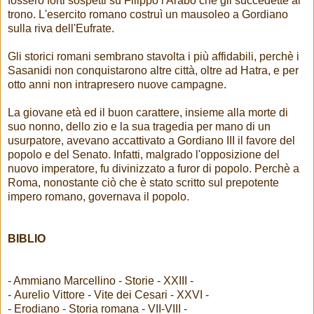
fossero forti sospetti su Filippo l'Arabo che gli succedette al
trono. L'esercito romano costruì un mausoleo a Gordiano
sulla riva dell'Eufrate.
Gli storici romani sembrano stavolta i più affidabili, perchè i
Sasanidi non conquistarono altre città, oltre ad Hatra, e per
otto anni non intrapresero nuove campagne.
La giovane età ed il buon carattere, insieme alla morte di
suo nonno, dello zio e la sua tragedia per mano di un
usurpatore, avevano accattivato a Gordiano III il favore del
popolo e del Senato. Infatti, malgrado l'opposizione del
nuovo imperatore, fu divinizzato a furor di popolo. Perchè a
Roma, nonostante ciò che è stato scritto sul prepotente
impero romano, governava il popolo.
BIBLIO
- Ammiano Marcellino - Storie - XXIII -
- Aurelio Vittore - Vite dei Cesari - XXVI -
- Erodiano - Storia romana - VII-VIII -