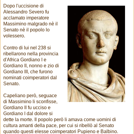
Dopo l'uccisione di
Alessandro Severo fu
acclamato imperatore
Massimino malgrado nè il
Senato nè il popolo lo
volessero.
Contro di lui nel 238 si
ribellarono nella provincia
d'Africa Gordiano I e
Gordiano II, nonno e zio di
Gordiano III, che furono
nominati coimperatori dal
Senato.
Capeliano però, seguace
di Massimino li sconfisse,
Gordiano II fu ucciso e
Gordiano I dal dolore si
dette la morte. Il popolo però li amava come uomini di
cultura amanti della pace, per cui si ribellò al Senato
quando questi elesse coimperatori Pupieno e Balbino.