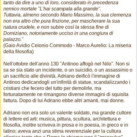
tanto da dire a uno di loro, considerato in precedenza
nemico mortale "L'hai scampata alla grande".
Tuttavia, almeno secondo Mario Massimo, la sua clemenza
non era altro che pura finzione, per mascherare la sua
natura crudele, e non subire così la stessa fine di
Domiziano, notoriamente ucciso in una congiura di
palazzo.
"
(Gaio Avidio Ceionio Commodo - Marco Aurelio: La miseria
della filosofia)
Nell'ottobre dell'anno 130 "Antinoo affogò nel Nilo". Non si
sa se sia stato un incidente, o un suicidio, o un assassinio o
un sacrificio alle divinità. Adriano deificò l'immagine di
Antinoo dedicandogli un'infinità di statue, scandalizzando i
cristiani che fecero del tutto per demolirle, ma
fortunatamente ne rimangono diverse immagini di squisita
fattura. Dopo di lui Adriano ebbe altri amanti, mai donne.
Adriano non era solo un valente soldato, ma grande cultore
di lettere ed arti: musica, pittura, scultura, architettura e
filosofia, inoltre scriveva in prosa e in poesia, in greco e in
latino; aveva anzi una stima reverenziale per la cultura