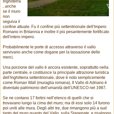
Inghilterra
, anche
se il muro
non
seguiva il
confine attuale. Fu il confine più settentrionale dell'Impero
Romano in Britannia e inoltre il più pesantemente fortificato
dell'intero impero.
Probabilmente le porte di accesso attraverso il vallo
servivano anche come dogane per la tassazione delle
merci.
Una porzione del vallo è ancora esistente, soprattutto nella
parte centrale, e costituisce la principale attrazione turistica
dell'Inghilterra settentrionale, dove è noto semplicemente
come Roman Wall (muraglia romana). Il Vallo di Adriano è
diventato patrimonio dell'umanità dell'UNESCO nel 1987.
Se ne contano 17 fortini nell’elenco di quelli che si
trovavano lungo la cima del muro; ma di essi solo 14 furono
poi uniti alle mura. Degli altri tre, due rimangono più a sud
tanto del muro quanto del Vallo, sulla Stanegate, e risalgono