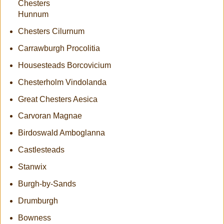
Chesters
Hunnum
Chesters Cilurnum
Carrawburgh Procolitia
Housesteads Borcovicium
Chesterholm Vindolanda
Great Chesters Aesica
Carvoran Magnae
Birdoswald Amboglanna
Castlesteads
Stanwix
Burgh-by-Sands
Drumburgh
Bowness