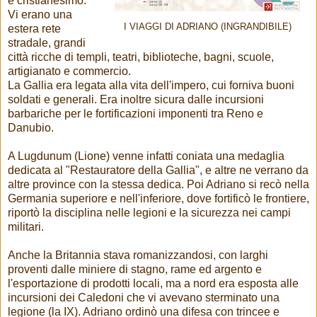
e cristianesimo.
Vi erano una
I VIAGGI DI ADRIANO (INGRANDIBILE)
estera rete
stradale, grandi
città ricche di templi, teatri, biblioteche, bagni, scuole,
artigianato e commercio.
La Gallia era legata alla vita dell'impero, cui forniva buoni
soldati e generali. Era inoltre sicura dalle incursioni
barbariche per le fortificazioni imponenti tra Reno e
Danubio.
A Lugdunum (Lione) venne infatti coniata una medaglia
dedicata al "Restauratore della Gallia", e altre ne verrano da
altre province con la stessa dedica. Poi Adriano si recò nella
Germania superiore e nell'inferiore, dove fortificò le frontiere,
riportò la disciplina nelle legioni e la sicurezza nei campi
militari.
Anche la Britannia stava romanizzandosi, con larghi
proventi dalle miniere di stagno, rame ed argento e
l'esportazione di prodotti locali, ma a nord era esposta alle
incursioni dei Caledoni che vi avevano sterminato una
legione (la IX). Adriano ordinò una difesa con trincee e