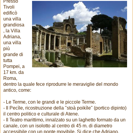
Presso
Tivoli
edificò
una villa
grandiosa
, la Villa
Adriana,
una villa
più
grande di
tutta
Pompei, a
17 km. da
Roma,
dentro la quale fece riprodurre le meraviglie del mondo
antico, come:
- Le Terme, con le grandi e le piccole Terme.
- Il Pecìle, ricostruzione della "stoà poikìle" (portico dipinto)
il centro politico e culturale di Atene.
- Il Teatro marittimo, innalzato su un laghetto formato da un
canale, con un isolotto al centro di 45 m. di diametro
accessibile con un ponte movibile. Si dice che Adriano,