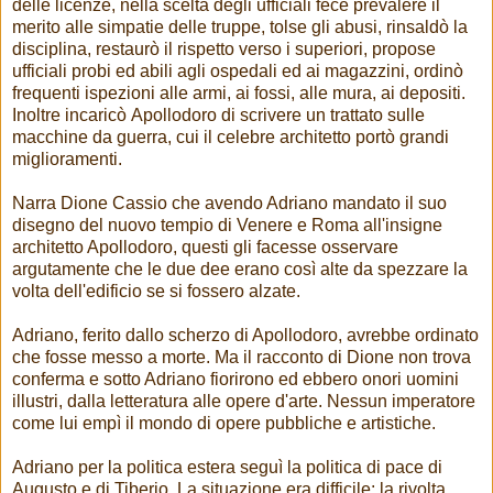
delle licenze, nella scelta degli ufficiali fece prevalere il
merito alle simpatie delle truppe, tolse gli abusi, rinsaldò la
disciplina, restaurò il rispetto verso i superiori, propose
ufficiali probi ed abili agli ospedali ed ai magazzini, ordinò
frequenti ispezioni alle armi, ai fossi, alle mura, ai depositi.
Inoltre incaricò Apollodoro di scrivere un trattato sulle
macchine da guerra, cui il celebre architetto portò grandi
miglioramenti.
Narra Dione Cassio che avendo Adriano mandato il suo
disegno del nuovo tempio di Venere e Roma all'insigne
architetto Apollodoro, questi gli facesse osservare
argutamente che le due dee erano così alte da spezzare la
volta dell'edificio se si fossero alzate.
Adriano, ferito dallo scherzo di Apollodoro, avrebbe ordinato
che fosse messo a morte. Ma il racconto di Dione non trova
conferma e sotto Adriano fiorirono ed ebbero onori uomini
illustri, dalla letteratura alle opere d'arte. Nessun imperatore
come lui empì il mondo di opere pubbliche e artistiche.
Adriano per la politica estera seguì la politica di pace di
Augusto e di Tiberio. La situazione era difficile: la rivolta