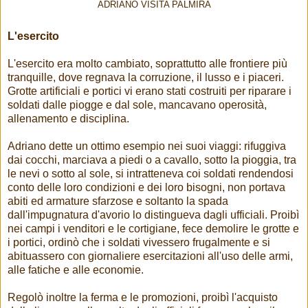
ADRIANO VISITA PALMIRA
L'esercito
L'esercito era molto cambiato, soprattutto alle frontiere più
tranquille, dove regnava la corruzione, il lusso e i piaceri.
Grotte artificiali e portici vi erano stati costruiti per riparare i
soldati dalle piogge e dal sole, mancavano operosità,
allenamento e disciplina.
Adriano dette un ottimo esempio nei suoi viaggi: rifuggiva
dai cocchi, marciava a piedi o a cavallo, sotto la pioggia, tra
le nevi o sotto al sole, si intratteneva coi soldati rendendosi
conto delle loro condizioni e dei loro bisogni, non portava
abiti ed armature sfarzose e soltanto la spada
dall'impugnatura d'avorio lo distingueva dagli ufficiali. Proibì
nei campi i venditori e le cortigiane, fece demolire le grotte e
i portici, ordinò che i soldati vivessero frugalmente e si
abituassero con giornaliere esercitazioni all'uso delle armi,
alle fatiche e alle economie.
Regolò inoltre la ferma e le promozioni, proibì l'acquisto