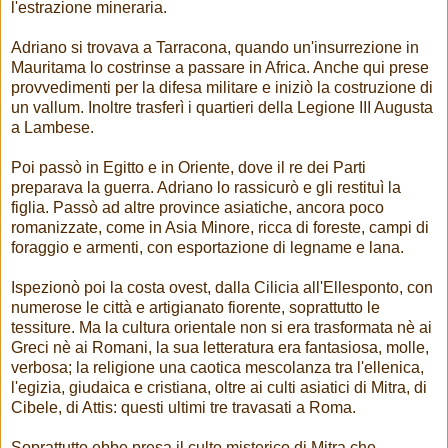
l'estrazione mineraria.
Adriano si trovava a Tarracona, quando un'insurrezione in
Mauritama lo costrinse a passare in Africa. Anche qui prese
provvedimenti per la difesa militare e iniziò la costruzione di
un vallum. Inoltre trasferì i quartieri della Legione III Augusta
a Lambese.
Poi passò in Egitto e in Oriente, dove il re dei Parti
preparava la guerra. Adriano lo rassicurò e gli restituì la
figlia. Passò ad altre province asiatiche, ancora poco
romanizzate, come in Asia Minore, ricca di foreste, campi di
foraggio e armenti, con esportazione di legname e lana.
Ispezionò poi la costa ovest, dalla Cilicia all'Ellesponto, con
numerose le città e artigianato fiorente, soprattutto le
tessiture. Ma la cultura orientale non si era trasformata nè ai
Greci nè ai Romani, la sua letteratura era fantasiosa, molle,
verbosa; la religione una caotica mescolanza tra l'ellenica,
l'egizia, giudaica e cristiana, oltre ai culti asiatici di Mitra, di
Cibele, di Attis: questi ultimi tre travasati a Roma.
Soprattutto ebbe presa il culto misterico di Mitra che