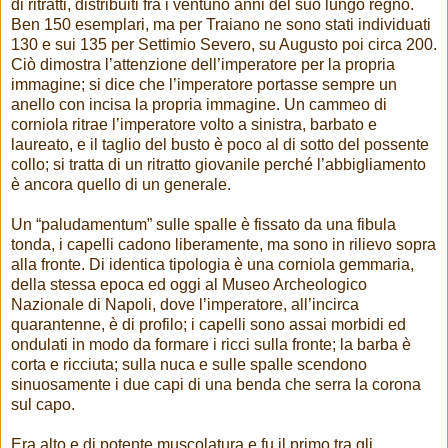
di ritratti, distribuiti fra i ventuno anni del suo lungo regno.
Ben 150 esemplari, ma per Traiano ne sono stati individuati
130 e sui 135 per Settimio Severo, su Augusto poi circa 200.
Ciò dimostra l’attenzione dell’imperatore per la propria
immagine; si dice che l’imperatore portasse sempre un
anello con incisa la propria immagine. Un cammeo di
corniola ritrae l’imperatore volto a sinistra, barbato e
laureato, e il taglio del busto è poco al di sotto del possente
collo; si tratta di un ritratto giovanile perché l’abbigliamento
è ancora quello di un generale.
Un “paludamentum” sulle spalle è fissato da una fibula
tonda, i capelli cadono liberamente, ma sono in rilievo sopra
alla fronte. Di identica tipologia è una corniola gemmaria,
della stessa epoca ed oggi al Museo Archeologico
Nazionale di Napoli, dove l’imperatore, all’incirca
quarantenne, è di profilo; i capelli sono assai morbidi ed
ondulati in modo da formare i ricci sulla fronte; la barba è
corta e ricciuta; sulla nuca e sulle spalle scendono
sinuosamente i due capi di una benda che serra la corona
sul capo.
Era alto e di potente muscolatura e fu il primo tra gli