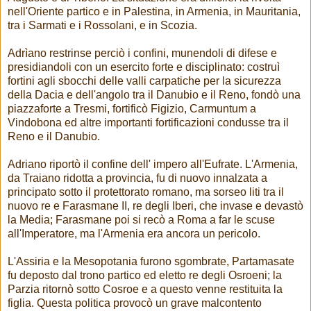
nell'Oriente partico e in Palestina, in Armenia, in Mauritania,
tra i Sarmati e i Rossolani, e in Scozia.
Adrìano restrinse perciò i confini, munendoli di difese e
presidiandoli con un esercito forte e disciplinato: costruì
fortini agli sbocchi delle valli carpatiche per la sicurezza
della Dacia e dell'angolo tra il Danubio e il Reno, fondò una
piazzaforte a Tresmi, fortificò Figizio, Carmuntum a
Vindobona ed altre importanti fortificazioni condusse tra il
Reno e il Danubio.
Adriano riportò il confine dell' impero all'Eufrate. L'Armenia,
da Traiano ridotta a provincia, fu di nuovo innalzata a
principato sotto il protettorato romano, ma sorseo liti tra il
nuovo re e Farasmane II, re degli Iberi, che invase e devastò
la Media; Farasmane poi si recò a Roma a far le scuse
all'Imperatore, ma l'Armenia era ancora un pericolo.
L'Assiria e la Mesopotania furono sgombrate, Partamasate
fu deposto dal trono partico ed eletto re degli Osroeni; la
Parzia ritornò sotto Cosroe e a questo venne restituita la
figlia. Questa politica provocò un grave malcontento