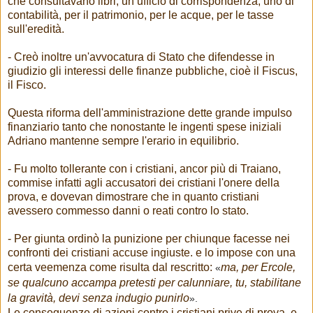
che consultavano libri, un ufficio di corrispondenza, uno di
contabilità, per il patrimonio, per le acque, per le tasse
sull'eredità.
- Creò inoltre un'avvocatura di Stato che difendesse in
giudizio gli interessi delle finanze pubbliche, cioè il Fiscus,
il Fisco.
Questa riforma dell'amministrazione dette grande impulso
finanziario tanto che nonostante le ingenti spese iniziali
Adriano mantenne sempre l'erario in equilibrio.
- Fu molto tollerante con i cristiani, ancor più di Traiano,
commise infatti agli accusatori dei cristiani l'onere della
prova, e dovevan dimostrare che in quanto cristiani
avessero commesso danni o reati contro lo stato.
- Per giunta ordinò la punizione per chiunque facesse nei
confronti dei cristiani accuse ingiuste. e lo impose con una
certa veemenza come risulta dal rescritto:
ma, per
Ercole
,
«
se qualcuno accampa pretesti per
calunniare
, tu, stabilitane
la gravità, devi senza indugio punirlo
».
Le conseguenze di azioni contro i cristiani prive di prova, e