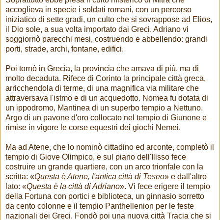
accoglieva in specie i soldati romani, con un percorso
iniziatico di sette gradi, un culto che si sovrappose ad Elios,
il Dio sole, a sua volta importato dai Greci. Adriano vi
soggiornò parecchi mesi, costruendo e abbellendo: grandi
porti, strade, archi, fontane, edifici.
Poi tornò in Grecia, la provincia che amava di più, ma di
molto decaduta. Rifece di Corinto la principale città greca,
arricchendola di terme, di una magnifica via militare che
attraversava l'istmo e di un acquedotto. Nomea fu dotata di
un ippodromo, Mantinea di un superbo tempio a Nettuno.
Argo di un pavone d'oro collocato nel tempio di Giunone e
rimise in vigore le corse equestri dei giochi Nemei.
Ma ad Atene, che lo nominò cittadino ed arconte, completò il
tempio di Giove Olimpico, e sul piano dell'Ilisso fece
costruire un grande quartiere, con un arco trionfale con la
scritta: «
Questa è Atene, l'antica città di Teseo
» e dall'altro
lato: «
Questa è la città di Adriano
». Vi fece erigere il tempio
della Fortuna con portici e biblioteca, un ginnasio sorretto
da cento colonne e il tempio Panthellenion per le feste
nazionali dei Greci. Fondò poi una nuova città Tracia che si