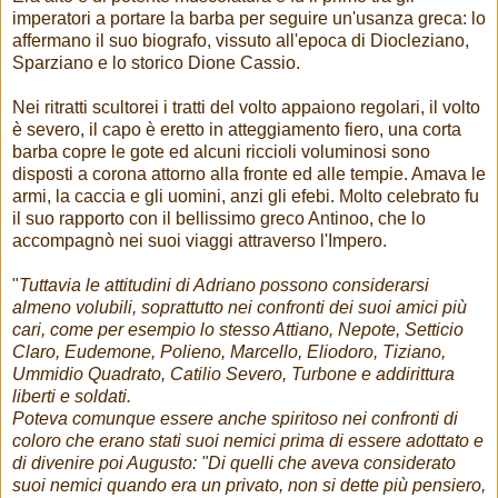
imperatori a portare la barba per seguire un'usanza greca: lo
affermano il suo biografo, vissuto all'epoca di Diocleziano,
Sparziano e lo storico Dione Cassio.
Nei ritratti scultorei i tratti del volto appaiono regolari, il volto
è severo, il capo è eretto in atteggiamento fiero, una corta
barba copre le gote ed alcuni riccioli voluminosi sono
disposti a corona attorno alla fronte ed alle tempie. Amava le
armi, la caccia e gli uomini, anzi gli efebi. Molto celebrato fu
il suo rapporto con il bellissimo greco Antinoo, che lo
accompagnò nei suoi viaggi attraverso l'Impero.
"
Tuttavia le attitudini di Adriano possono considerarsi
almeno volubili, soprattutto nei confronti dei suoi amici più
cari, come per esempio lo stesso Attiano, Nepote, Setticio
Claro, Eudemone, Polieno, Marcello, Eliodoro, Tiziano,
Ummidio Quadrato, Catilio Severo, Turbone e addirittura
liberti e soldati.
Poteva comunque essere anche spiritoso nei confronti di
coloro che erano stati suoi nemici prima di essere adottato e
di divenire poi Augusto: "Di quelli che aveva considerato
suoi nemici quando era un privato, non si dette più pensiero,