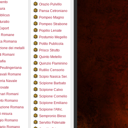
mento
Orazio Pulvillo
tura
Pansa Cetroniano
blicus
Pompeo Magno
uratio
Pompeo Strabone
Export
Popilio Lenate
e Romane
Postumio Megello
ca Romana
Potito Publicola
ione dei metalli
Prisco Strutto
ti Romani
Quinto Metello
afia
Quinzio Flaminino
Peutingeriana
Rutilio Censorio
navali Romane
Scipio Nasica Ser.
eria Navale
Scipione Barbato
trovate
Scipione Calvo
nari Romani
Scipione Cornelio
beto Romano
Scipione Emiliano
azione Romana
Scipione l'Afric.
di misura
Sempronio Bleso
ogio Romano
Servilio Fidenate
ario Romano