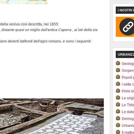
I NOSTRI 
ella veniva così descritta, nel 1855:
 distante quasi un miglio dall'antica Capena , ai lati della via
no deserti latifondi dell'agro romano, e sono i seguenti:
URBANIZ
Geolog
Sorgen
Popoli 
I sette 
Primi i
Le orig
Le Tri
Le dat
Demogr
Urbani
Il matt