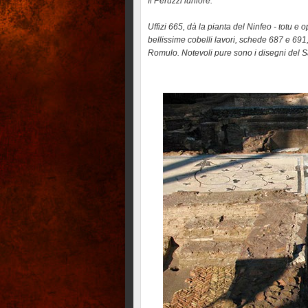
Il Peruzzi iuniore.
Uffizi 665, dà la pianta del Ninfeo - totu e o
bellissime cobelli lavori, schede 687 e 691, co
Romulo. Notevoli pure sono i disegni del S