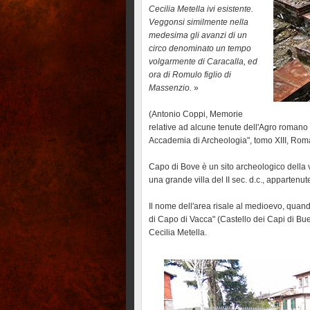
Cecilia Metella ivi esistente.
Veggonsi similmente nella
medesima gli avanzi di un
circo denominato un tempo
volgarmente di Caracalla, ed
ora di Romulo figlio di
Massenzio.
»
(Antonio Coppi, Memorie
relative ad alcune tenute dell'Agro romano a
Accademia di Archeologia", tomo XIII, Rom
Capo di Bove è un sito archeologico della v
una grande villa del II sec. d.c., appartenu
Il nome dell'area risale al medioevo, qua
di Capo di Vacca" (Castello dei Capi di Bue
Cecilia Metella.