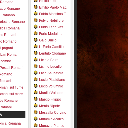
Emilio Lepido
co Romano
Emilio Paolo Mac.
eatro Romano
Fabio Massimo E.
ro Romano
Fulvio Nobiliore
lioteche Romane
Funisulano Vett.
ilica Romana
Furio Medulino
des Romani
Gaio Duilio
pio Romano
L. Furio Camillo
ri pagani
Lentulo Clodiano
mbari Romani
Licinio Bruto
acombe
Licinio Lucullo
 Postali Romani
Livio Salinatore
 Romano
Lucio Placidiano
 Romani
Lucio Volumnio
omani sul fiume
Manlio Vulsone
omani sul mare
Marcio Filippo
ade Romane
Menio Nipote
 Romani
Messalla Corvino
A
Mummio Acaico
omia Romana
Munazio Planco