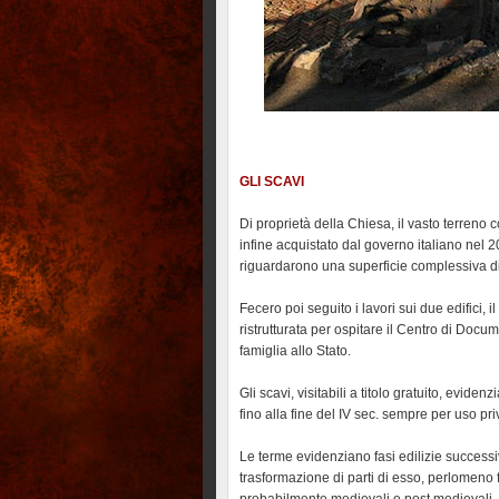
GLI SCAVI
Di proprietà della Chiesa, il vasto terreno c
infine acquistato dal governo italiano nel 2
riguardarono una superficie complessiva di
Fecero poi seguito i lavori sui due edifici, i
ristrutturata per ospitare il Centro di Doc
famiglia allo Stato.
Gli scavi, visitabili a titolo gratuito, eviden
fino alla fine del IV sec. sempre per uso pri
Le terme evidenziano fasi edilizie successi
trasformazione di parti di esso, perlomeno f