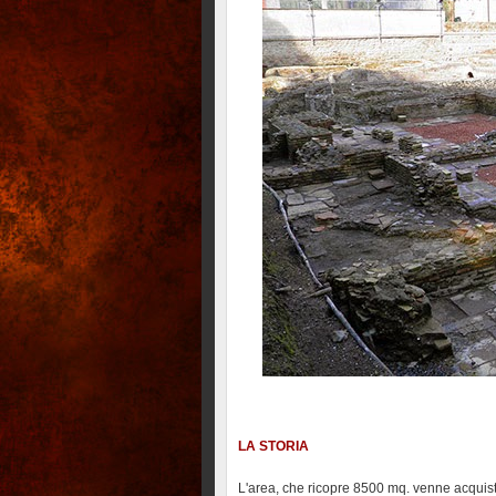
LA STORIA
L'area, che ricopre 8500 mq. venne acquis