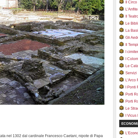
Il Cir
L'Anfit
Il Teat
Le Bib
La Bas
Gli Ae
Il Tem
I cimite
I Colo
Le Cat
Servizi
L'Arco
I Ponti
Porti R
Porti R
Le Str
I Vicus
ECONOMI
L'Econ
tata nel 1302 dal cardinale Francesco Caetani, nipote di Papa