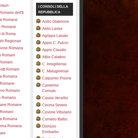
entum
I CONSOLI DELLA
REPUBBLICA
 Romane dell'It.
ce Romane
Acilio Glabrione
e Romane
Aelio Lamia
i di Roma
Agrippa Lanato
hi Regionari
Appio C. Pulcro
azione Romana
Appio Claudio
ti Romani
Atilio Calatino
 Romani
C. Inregillense
otti Romani
C. Maluginense
ica Romana
Calpurnio Pisone
e Romane
Camerino
rdino Romano
Cornuto
zo Romano
Cassio Vecellio
tane Romane
Cecina Severo
i Romani
Cesone Vibulano
ea Romana
Cornelio Balbo
erna Romana
Domizio
Enobarbo
nare