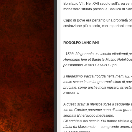
Bonifacio VIII. Nel XVII secolo sull'area v
monastero situato presso la Basilica di Sa
Capo di Bove era pertanto una proprietà pri
costruzione più piccola, con importanti repe
RODOLFO LANCIANI
-
1588, 30 gennaio. « Licentia elfodiendi pr
Hieronimo leni et Baptiste Mutino Nobilibus
possionibus vestris Casalis Cupo.
Il medesimo Vacca ricorda nella mem. 82: «
molte statue in un luogo ornatissimo di pav
bruciate, come anclie molti musaici scrosta
d'ornati.
»
A questi scavi si riferisce forse il seguent
«le do Cornice presente sono di tutta grande
segnata B nel luogo medesimo.
Gli architetti del secolo XVI hanno visitata 
rifatta da Massenzio — con grande amore.