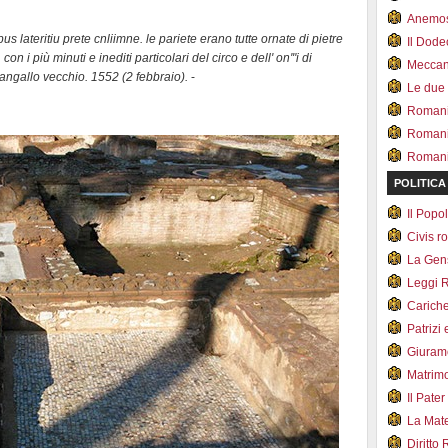
Anemo
pus lateritiu prete cnliimne. le pariete erano tutte ornate di pietre
Il Dod
n i più minuti e inediti particolari del circo e dell' on'"i di
Meccan.
angallo vecchio. 1552 (2 febbraio).
-
Le due
Romani 
Romani
Romani 
POLITICA
Il Pop
Civis 
La Ge
Leggi 
Carich
Patrizi 
Giuram
Matrim
Il Pater
La Mate
Diritto