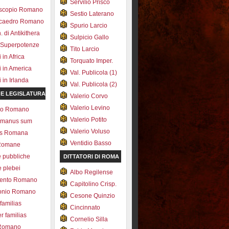
Servilio Prisco
scopio Romano
Sestio Laterano
ecaedro Romano
Spurio Larcio
 di Antikithera
Sulpicio Gallo
 Superpotenze
Tito Larcio
in Africa
Torquato Imper.
 in America
Val. Publicola (1)
in Irlanda
Val. Publicola (2)
 E LEGISLATURA
Valerio Corvo
Valerio Levino
olo Romano
Valerio Potito
romanus sum
Valerio Voluso
ns Romana
Ventidio Basso
Romane
e pubbliche
DITTATORI DI ROMA
e plebei
Albo Regilense
ento Romano
Capitolino Crisp.
onio Romano
Cesone Quinzio
 familias
Cincinnato
r familias
Cornelio Silla
 Romano