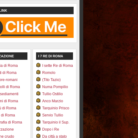
LINK
ZAZIONE
I 7 RE DI ROMA
ia di Roma
I sette Re di Roma
ti di Roma
Romolo
pre-romani
(Tito Tazio)
colli di Roma
Numa Pompilio
nsediamenti
Tullio Ostilio
ini di Roma
Anco Marzio
bù di Roma
Tarquinio Prisco
e di Roma
Servio Tullio
afia di Roma
Tarquinio il Sup.
zzazione
Dopo i Re
one crudo
Da città a stato