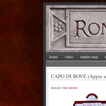
home
video
empire map
CAPO DI BOVE (Appia an
Sezioni:
Ville Italiche