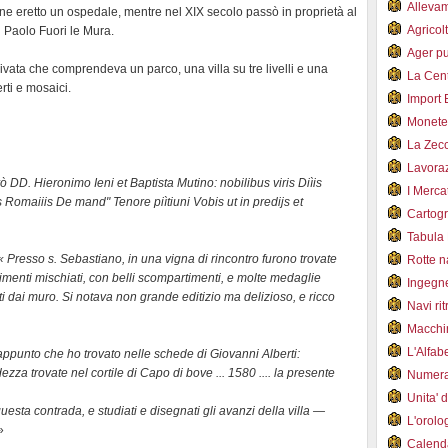
Alleva
enne eretto un ospedale, mentre nel XIX secolo passò in proprietà al
Agricol
n Paolo Fuori le Mura.
Ager pu
vata che comprendeva un parco, una villa su tre livelli e una
La Cent
rti e mosaici.
Import 
Monet
La Zec
Lavoraz
ò DD. Hieronimo Ieni et Baptista Mutino: nobilibus viris Diìis
I Merca
 Romaiiis De mand" Tenore piìtiuni Vobis ut in predijs et
Cartogr
Tabula 
 Presso s. Sebastiano, in una vigna di rincontro furono trovate
Rotte 
imenti mischiati, con belli scompartimenti, e molte medaglie
Ingegn
ti dai muro. Si notava non grande editizio ma delizioso, e ricco
Navi ri
Macchi
L'Alfa
e appunto che ho trovato nelle schede di Giovanni Alberti:
zza trovate nel cortile di Capo di bove ... 1580 .... la presente
Numer
Unita' 
questa contrada, e studiati e disegnati gli avanzi della villa —
L'orol
»
Calend