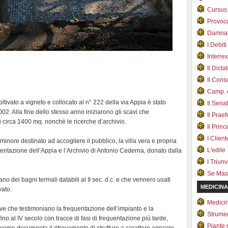
Cursus
Provoc
Damnat
I Debiti
Interrex
Il Dicta
Il Cons
Camp. e
oltivato a vigneto e collocato al n° 222 della via Appia è stato
Il Sena
002. Alla fine dello stesso anno iniziarono gli scavi che
Il Prae
 circa 1400 mq. nonchè le ricerche d’archivio.
Il Prin
I Client
l minore destinato ad accogliere il pubblico, la villa vera e propria
L'edile
umentazione dell’Appia e l’Archivio di Antonio Cederna, donato dalla
I Triunvi
Se Mas
ziano dei bagni termali databili al II sec. d.c. e che vennero usati
MEDICINA
vato.
Medici
ve che testimoniano la frequentazione dell’impianto e la
Strumen
ino al IV secolo con tracce di fasi di frequentazione più tarde,
Piante 