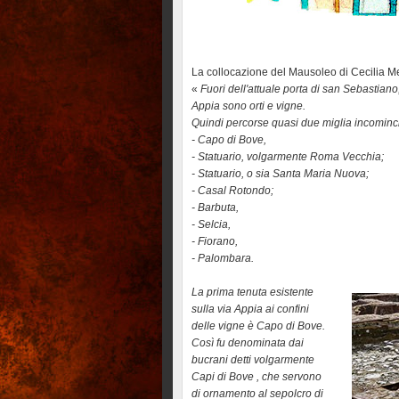
La collocazione del Mausoleo di Cecilia Met
«
Fuori dell'attuale porta di san Sebastiano,
Appia sono orti e vigne.
Quindi percorse quasi due miglia incomincia
- Capo di Bove,
- Statuario, volgarmente Roma Vecchia;
- Statuario, o sia Santa Maria Nuova;
- Casal Rotondo;
- Barbuta,
- Selcia,
- Fiorano,
- Palombara.
La prima tenuta esistente
sulla via Appia ai confini
delle vigne è Capo di Bove.
Così fu denominata dai
bucrani detti volgarmente
Capi di Bove , che servono
di ornamento al sepolcro di