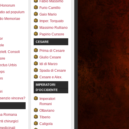
Fabio Massimo
 Honorum
Furio Camillo
atio ad populum
Gaio Mario
io Memoriae
Imper. Torquato
Massimo Rulliano
Papirio Cursore
tor
CESARE
ole
Prima di Cesare
lett. Consoli
Giulio Cesare
tore
Idi di Marzo
fectus Urbis
Spada di Cesare
ceps
Cesare e Alex.
es
IMPERATORI
D'OCCIDENTE
ri
senzio vinceva?
Imperatori
Romani
Ottaviano
na Romana
Tiberio
ti chirurgici
Caligola
medicinali