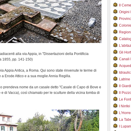
Il Cem
Origini
Provin
Coloni
Region
Catalog
L'abit
Gli Hor
diacenti alla via Appia, in "Dissertazioni della Pontificia
Canali
a 1855, pp. 141-150)
Acqued
ia Appia Antica, a Roma. Qui sono state rinvenute le terme di
Idraul
te a Erode Attico e a sua moglie Annia Regilla.
Latrin
Il Gia
ndo prendeva nome da un casale detto "Casale di Capo di Bove e
 e di Vacca), così chiamato per le sculture della vicina tomba di
Il Poz
Le Fon
I Ninfe
L'Horr
La Tab
I Lupa