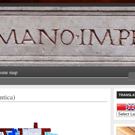
rome map
tica)
TRANSLA