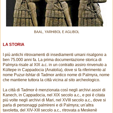
BAAL, YARHIBOL E AGLIBOL
LA STORIA
I più antichi ritrovamenti di insediamenti umani risalgono a
ben 75.000 anni fa. La prima documentazione storica di
Palmyra risale al XIX a.c. in un contratto assiro rinvenuto a
Kültepe in Cappadocia (Anatolia), dove si fa riferimento al
nome Puzur-Ishtar di Tadmor antico nome di Palmyra, nome
che mantiene tuttora la città vicina al sito archeologico.
La città di Tadmor è menzionata così negli archivi assiri di
Kanech, in Cappadocia, nel XIX secolo a.c., e poi è citata
più volte negli archivi di Mari, nel XVIII secolo a.c., dove si
parla di personaggi palmireni e di Palmyra; un'altra
tavoletta, del XIV-XIII secolo a.c., ritrovata a Meskenè