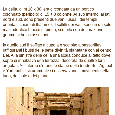
La cella. di m 10 x 30, era circondata da un portico
colonnato (peribolo) di 15 + 8 colonne. Al suo interno, ai lati
nord e sud, sono presenti due vani, usuali dei templi
orientali, chiamati thalamos. I soffitti dei vani sono in un solo
mastodontico blocco di pietra, scolpito con decorazioni
geometriche a cassettoni.
In quello sud il soffitto a cupola è scolpito a bassorilievi
raffiguranti i busti delle sette divinità planetarie con al centro
Bel. Alla sinistra della cella una scala conduce al tetto dove
sopra si innalzava una terrazza, decorata da quattro torri
angolari. All’interno c’erano le statue della triade Bel, Aglibol
e Yarhibol, e sicuramente si osservavano i movimenti della
luna, del sole e dei pianeti.