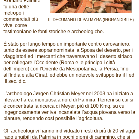
Romano Palmira
fu una delle
metropoli
commerciali più
IL DECUMANO DI PALMYRA (INGRANDIBILE)
vive, come
testimoniano le fonti storiche e archeologiche.
È stato per lungo tempo un importante centro carovaniero,
tanto da essere soprannominata la Sposa del deserto, per i
viaggiatori ed i mercanti che traversavano il deserto siriaco
per collegare l'Occidente (Roma e le principali città
dell'impero) con l'Oriente (la Mesopotamia, la Persia, fino
all'India e alla Cina), ed ebbe un notevole sviluppo tra il I ed
III sec. d.c.
L'archeologo Jørgen Christian Meyer nel 2008 ha iniziato a
rilevare l’area montuosa a nord di Palmira. I terreni su cui si
è concentrata la ricerca di Meyer, più di 100 Kmq, su cui
ingegnosamente veniva incanalata l’acqua piovana verso la
pianure, rendendo così possibile l’agricoltura.
Gli archeologi vi hanno individuato i resti di più di 20 villaggi
raggiungibili da Palmira in pochi giorni di cammino, che si