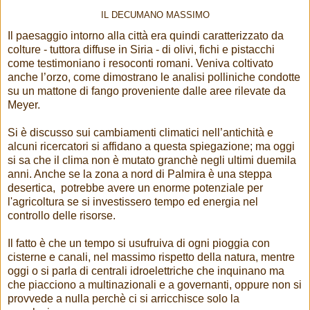
IL DECUMANO MASSIMO
Il paesaggio intorno alla città era quindi caratterizzato da
colture - tuttora diffuse in Siria - di olivi, fichi e pistacchi
come testimoniano i resoconti romani. Veniva coltivato
anche l’orzo, come dimostrano le analisi polliniche condotte
su un mattone di fango proveniente dalle aree rilevate da
Meyer.
Si è discusso sui cambiamenti climatici nell’antichità e
alcuni ricercatori si affidano a questa spiegazione; ma oggi
si sa che il clima non è mutato granchè negli ultimi duemila
anni. Anche se la zona a nord di Palmira è una steppa
desertica, potrebbe avere un enorme potenziale per
l'agricoltura se si investissero tempo ed energia nel
controllo delle risorse.
Il fatto è che un tempo si usufruiva di ogni pioggia con
cisterne e canali, nel massimo rispetto della natura, mentre
oggi o si parla di centrali idroelettriche che inquinano ma
che piacciono a multinazionali e a governanti, oppure non si
provvede a nulla perchè ci si arricchisce solo la