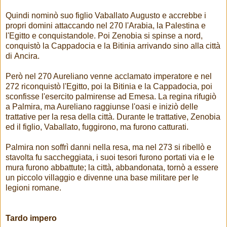
Quindi nominò suo figlio Vaballato Augusto e accrebbe i
propri domini attaccando nel 270 l'Arabia, la Palestina e
l'Egitto e conquistandole. Poi Zenobia si spinse a nord,
conquistò la Cappadocia e la Bitinia arrivando sino alla città
di Ancira.
Però nel 270 Aureliano venne acclamato imperatore e nel
272 riconquistò l'Egitto, poi la Bitinia e la Cappadocia, poi
sconfisse l'esercito palmirense ad Emesa. La regina rifugiò
a Palmira, ma Aureliano raggiunse l'oasi e iniziò delle
trattative per la resa della città. Durante le trattative, Zenobia
ed il figlio, Vaballato, fuggirono, ma furono catturati.
Palmira non soffrì danni nella resa, ma nel 273 si ribellò e
stavolta fu saccheggiata, i suoi tesori furono portati via e le
mura furono abbattute; la città, abbandonata, tornò a essere
un piccolo villaggio e divenne una base militare per le
legioni romane.
Tardo impero