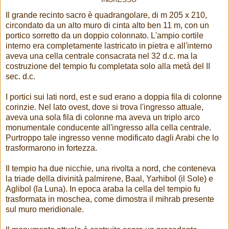
INGRESSO
Il grande recinto sacro è quadrangolare, di m 205 x 210,
circondato da un alto muro di cinta alto ben 11 m, con un
portico sorretto da un doppio colonnato. L'ampio cortile
interno era completamente lastricato in pietra e all'interno
aveva una cella centrale consacrata nel 32 d.c. ma la
costruzione del tempio fu completata solo alla metà del II
sec. d.c.
I portici sui lati nord, est e sud erano a doppia fila di colonne
corinzie. Nel lato ovest, dove si trova l'ingresso attuale,
aveva una sola fila di colonne ma aveva un triplo arco
monumentale conducente all'ingresso alla cella centrale.
Purtroppo tale ingresso venne modificato dagli Arabi che lo
trasformarono in fortezza.
Il tempio ha due nicchie, una rivolta a nord, che conteneva
la triade della divinità palmirene, Baal, Yarhibol (il Sole) e
Aglibol (la Luna). In epoca araba la cella del tempio fu
trasformata in moschea, come dimostra il mihrab presente
sul muro meridionale.