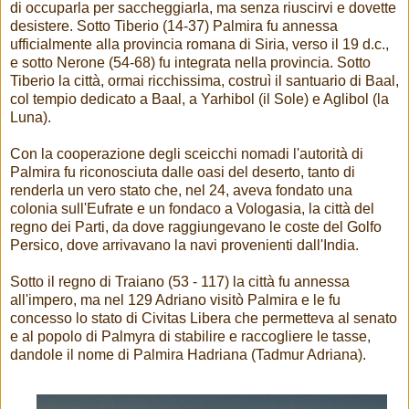
di occuparla per saccheggiarla, ma senza riuscirvi e dovette
desistere. Sotto Tiberio (14-37) Palmira fu annessa
ufficialmente alla provincia romana di Siria, verso il 19 d.c.,
e sotto Nerone (54-68) fu integrata nella provincia. Sotto
Tiberio la città, ormai ricchissima, costruì il santuario di Baal,
col tempio dedicato a Baal, a Yarhibol (il Sole) e Aglibol (la
Luna).
Con la cooperazione degli sceicchi nomadi l'autorità di
Palmira fu riconosciuta dalle oasi del deserto, tanto di
renderla un vero stato che, nel 24, aveva fondato una
colonia sull'Eufrate e un fondaco a Vologasia, la città del
regno dei Parti, da dove raggiungevano le coste del Golfo
Persico, dove arrivavano la navi provenienti dall'India.
Sotto il regno di Traiano (53 - 117) la città fu annessa
all'impero, ma nel 129 Adriano visitò Palmira e le fu
concesso lo stato di Civitas Libera che permetteva al senato
e al popolo di Palmyra di stabilire e raccogliere le tasse,
dandole il nome di Palmira Hadriana (Tadmur Adriana).