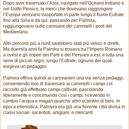
Dopo aver traversato l’Asia, navigato nell'Oceano Indiano e
nel Golfo Persico, le merci che dovevano raggiungere
l’Europa venivano trasportate in parte lungo il fiume Eufrate
fino alla Siria e da qui, passando per Palmira,
raggiungevano sulle carovane dei cammelli i porti del
Mediterrano.
Altri percorsi più a nord sarebbero stati più veloci e diretti.
Ma duemila anni fa Palmira si trovava tra l’Impero Romano
a ovest e gli imperi dei Parti e dei Persiani a est, e tutta una
serie di piccoli regni, lungo l'Eufrate, ognuno dei quali
esigeva un pedaggio.
Palmira offriva quindi ai carovanieri una via senza pedaggi,
consentendo loro di traversare ai cammelli i campi col
raccolto già effettuato campi coltivati, pascolando
liberamente e concimando così i campi, ricevendo in
cambio l'acqua e magari qualche altro scambio di beni. In
epoca ellenistica, Palmyra era già una fiorente città divisa in
classi sociali: sacerdoti, artigiani, e mercanti.