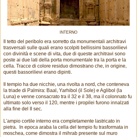
INTERNO
Il tetto del peribolo era sorretto da monumentali architravi
trasversali sulle quali erano scolpiti bellissimi bassorilievi
con divinità e scene di vita, due di queste architravi sono
poste ai due lati della porta monumentale tra la porta e la
cella. Tracce di colore residuo dimostrano che, in origine,
questi bassorilievi erano dipinti.
Il tempio ha due nicchie, una rivolta a nord, che conteneva
la triade di Palmira: Baal, Yarhibol (il Sole) e Aglibol (la
Luna) e venne consacrato tra il 32 e il 38, ma il colonnato fu
ultimato solo verso il 120, mentre i propilei furono innalzati
alla fine del II sec.
L'ampio cortile interno era completamente lastricato in
pietra. In epoca araba la cella del tempio fu trasformata in
moschea, come dimostra il mihrab presente sul muro