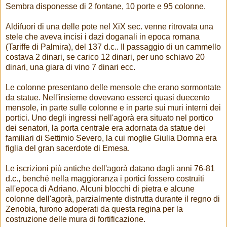
Sembra disponesse di 2 fontane, 10 porte e 95 colonne.
Aldifuori di una delle pote nel XiX sec. venne ritrovata una
stele che aveva incisi i dazi doganali in epoca romana
(Tariffe di Palmira), del 137 d.c.. Il passaggio di un cammello
costava 2 dinari, se carico 12 dinari, per uno schiavo 20
dinari, una giara di vino 7 dinari ecc.
Le colonne presentano delle mensole che erano sormontate
da statue. Nell'insieme dovevano esserci quasi duecento
mensole, in parte sulle colonne e in parte sui muri interni dei
portici. Uno degli ingressi nell'agorà era situato nel portico
dei senatori, la porta centrale era adornata da statue dei
familiari di Settimio Severo, la cui moglie Giulia Domna era
figlia del gran sacerdote di Emesa.
Le iscrizioni più antiche dell'agorà datano dagli anni 76-81
d.c., benché nella maggioranza i portici fossero costruiti
all'epoca di Adriano. Alcuni blocchi di pietra e alcune
colonne dell'agorà, parzialmente distrutta durante il regno di
Zenobia, furono adoperati da questa regina per la
costruzione delle mura di fortificazione.