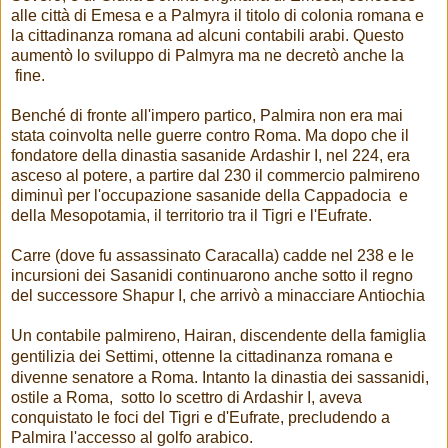
alle città di Emesa e a Palmyra il titolo di colonia romana e
la cittadinanza romana ad alcuni contabili arabi. Questo
aumentò lo sviluppo di Palmyra ma ne decretò anche la
fine.
Benché di fronte all'impero partico, Palmira non era mai
stata coinvolta nelle guerre contro Roma. Ma dopo che il
fondatore della dinastia sasanide Ardashir I, nel 224, era
asceso al potere, a partire dal 230 il commercio palmireno
diminuì per l'occupazione sasanide della Cappadocia e
della Mesopotamia, il territorio tra il Tigri e l'Eufrate.
Carre (dove fu assassinato Caracalla) cadde nel 238 e le
incursioni dei Sasanidi continuarono anche sotto il regno
del successore Shapur I, che arrivò a minacciare Antiochia
Un contabile palmireno, Hairan, discendente della famiglia
gentilizia dei Settimi,
ottenne la cittadinanza romana e
divenne senatore a Roma. Intanto la dinastia dei sassanidi,
ostile a Roma, sotto lo scettro di Ardashir I, aveva
conquistato le foci del Tigri e d'Eufrate, precludendo a
Palmira l'accesso al golfo arabico.