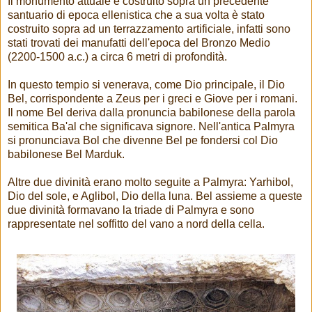
Il monumento attuale è costruito sopra un precedente
santuario di epoca ellenistica che a sua volta è stato
costruito sopra ad un terrazzamento artificiale, infatti sono
stati trovati dei manufatti dell'epoca del Bronzo Medio
(2200-1500 a.c.) a circa 6 metri di profondità.
In questo tempio si venerava, come Dio principale, il Dio
Bel, corrispondente a Zeus per i greci e Giove per i romani.
Il nome Bel deriva dalla pronuncia babilonese della parola
semitica Ba'al che significava signore. Nell'antica Palmyra
si pronunciava Bol che divenne Bel pe fondersi col Dio
babilonese Bel Marduk.
Altre due divinità erano molto seguite a Palmyra: Yarhibol,
Dio del sole, e Aglibol, Dio della luna. Bel assieme a queste
due divinità formavano la triade di Palmyra e sono
rappresentate nel soffitto del vano a nord della cella.