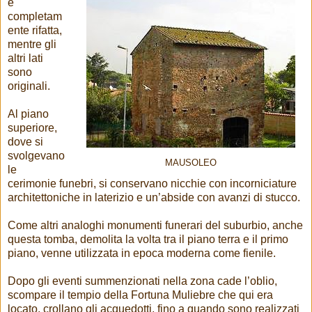
è
completam
ente rifatta,
mentre gli
altri lati
sono
originali.
Al piano
superiore,
dove si
svolgevano
MAUSOLEO
le
cerimonie funebri, si conservano nicchie con incorniciature
architettoniche in laterizio e un’abside con avanzi di stucco.
Come altri analoghi monumenti funerari del suburbio, anche
questa tomba, demolita la volta tra il piano terra e il primo
piano, venne utilizzata in epoca moderna come fienile.
Dopo gli eventi summenzionati nella zona cade l’oblio,
scompare il tempio della Fortuna Muliebre che qui era
locato, crollano gli acquedotti, fino a quando sono realizzati