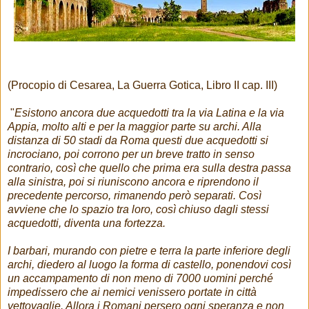
(Procopio di Cesarea, La Guerra Gotica, Libro II cap. III)
"
Esistono ancora due acquedotti tra la via Latina e la via
Appia, molto alti e per la maggior parte su archi. Alla
distanza di 50 stadi da Roma questi due acquedotti si
incrociano, poi corrono per un breve tratto in senso
contrario, così che quello che prima era sulla destra passa
alla sinistra, poi si riuniscono ancora e riprendono il
precedente percorso, rimanendo però separati. Così
avviene che lo spazio tra loro, così chiuso dagli stessi
acquedotti, diventa una fortezza.
I barbari, murando con pietre e terra la parte inferiore degli
archi, diedero al luogo la forma di castello, ponendovi così
un accampamento di non meno di 7000 uomini perché
impedissero che ai nemici venissero portate in città
vettovaglie. Allora i Romani persero ogni speranza e non