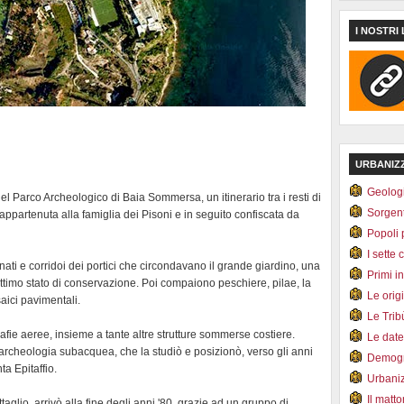
I NOSTRI 
URBANIZ
Geolog
del Parco Archeologico di Baia Sommersa, un itinerario tra i resti di
Sorgen
 appartenuta alla famiglia dei Pisoni e in seguito confiscata da
Popoli 
I sette 
nnati e corridoi dei portici che circondavano il grande giardino, una
Primi i
ttimo stato di conservazione. Poi compaiono peschiere, pilae, la
Le orig
aici pavimentali.
Le Tri
rafie aeree, insieme a tante altre strutture sommerse costiere.
Le dat
 archeologia subacquea, che la studiò e posizionò, verso gli anni
Demogr
ta Epitaffio.
Urbani
Il matt
ettaglio, arrivò alla fine degli anni '80, grazie ad un gruppo di