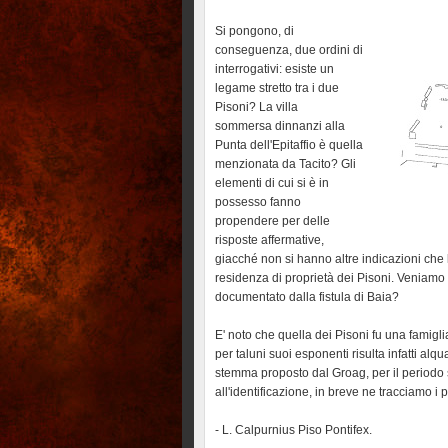
Si pongono, di
conseguenza, due ordini di
interrogativi: esiste un
legame stretto tra i due
Pisoni? La villa
sommersa dinnanzi alla
Punta dell'Epitaffio è quella
menzionata da Tacito? Gli
elementi di cui si è in
possesso fanno
propendere per delle
risposte affermative,
giacché non si hanno altre indicazioni che 
residenza di proprietà dei Pisoni. Veniamo 
documentato dalla fistula di Baia?
E' noto che quella dei Pisoni fu una famigl
per taluni suoi esponenti risulta infatti alqu
stemma proposto dal Groag, per il periodo 
all'identificazione, in breve ne tracciamo i pr
- L. Calpurnius Piso Pontifex.