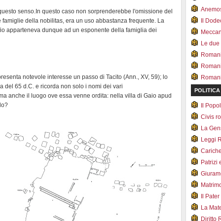
Anemo
n questo senso.In questo caso non sorprenderebbe l'omissione del
le famiglie della nobilitas, era un uso abbastanza frequente. La
Il Dod
affio apparteneva dunque ad un esponente della famiglia dei
Meccan.
Le due
Romani 
Romani
 presenta notevole interesse un passo di Tacito (Ann., XV, 59); lo
Romani 
a del 65 d.C. e ricorda non solo i nomi dei vari
POLITICA
ma anche il luogo ove essa venne ordita: nella villa di Gaio apud
lo?
Il Pop
Civis 
La Ge
Leggi 
Carich
Patrizi 
Giuram
Matrim
Il Pater
La Mate
Diritto