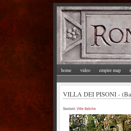
home
video
empire map
VILLA DEI PISONI - (Ba
Sezioni:
Ville Italiche