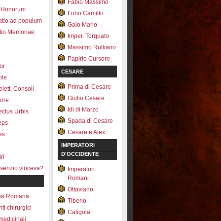
Fabio Massimo
 Honorum
Furio Camillo
atio ad populum
Gaio Mario
io Memoriae
Imper. Torquato
Massimo Rulliano
Papirio Cursore
tor
CESARE
ole
Prima di Cesare
lett. Consoli
Giulio Cesare
tore
Idi di Marzo
fectus Urbis
Spada di Cesare
ceps
Cesare e Alex.
es
IMPERATORI
D'OCCIDENTE
ri
senzio vinceva?
Imperatori
Romani
Ottaviano
na Romana
Tiberio
ti chirurgici
Caligola
medicinali