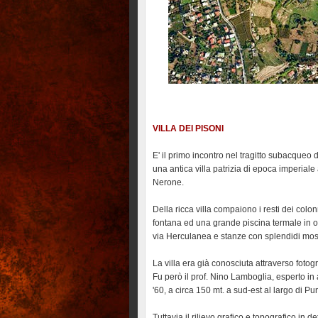
VILLA DEI PISONI
E' il primo incontro nel tragitto subacqueo 
una antica villa patrizia di epoca imperiale
Nerone.
Della ricca villa compaiono i resti dei colo
fontana ed una grande piscina termale in o
via Herculanea e stanze con splendidi mos
La villa era già conosciuta attraverso fotog
Fu però il prof. Nino Lamboglia, esperto in
'60, a circa 150 mt. a sud-est al largo di Pun
Tuttavia il rilievo grafico e topografico in d