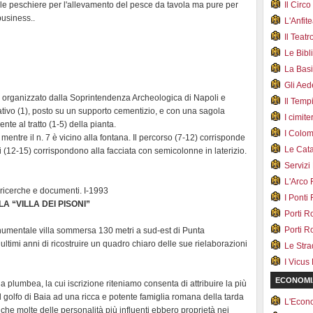
delle peschiere per l'allevamento del pesce da tavola ma pure per
Il Cir
business..
L'Anfit
Il Teat
Le Bib
La Bas
Gli Ae
a, organizzato dalla Soprintendenza Archeologica di Napoli e
Il Tem
ativo (1), posto su un supporto cementizio, e con una sagola
I cimite
nte al tratto (1-5) della pianta.
I Colo
mentre il n. 7 è vicino alla fontana. Il percorso (7-12) corrisponde
Le Cat
ri (12-15) corrispondono alla facciata con semicolonne in laterizio.
Servizi
L'Arco
 ricerche e documenti. I-1993
I Ponti
 “VILLA DEI PISONI”
Porti R
Porti R
numentale villa sommersa 130 metri a sud-est di Punta
 ultimi anni di ricostruire un quadro chiaro delle sue rielaborazioni
Le Str
I Vicus
ECONOMI
la plumbea, la cui iscrizione riteniamo consenta di attribuire la più
l golfo di Baia ad una ricca e potente famiglia romana della tarda
L'Econ
che molte delle personalità più influenti ebbero proprietà nei