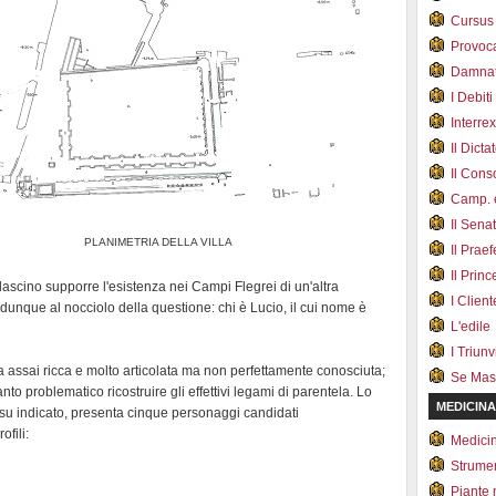
Cursus
Provoc
Damnat
I Debiti
Interrex
Il Dicta
Il Cons
Camp. e
Il Sena
PLANIMETRIA DELLA VILLA
Il Prae
Il Prin
lascino supporre l'esistenza nei Campi Flegrei di un'altra
I Client
dunque al nocciolo della questione: chi è Lucio, il cui nome è
L'edile
I Triunvi
ia assai ricca e molto articolata ma non perfettamente conosciuta;
Se Mas
anto problematico ricostruire gli effettivi legami di parentela. Lo
MEDICINA
su indicato, presenta cinque personaggi candidati
ofili:
Medici
Strumen
Piante 