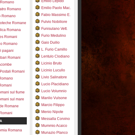
Emilio Lepido
co Romano
Emilio Paolo Mac.
eatro Romano
Fabio Massimo E.
ro Romano
Fulvio Nobiliore
lioteche Romane
Funisulano Vett.
ilica Romana
Furio Medulino
des Romani
Gaio Duilio
pio Romano
L. Furio Camillo
ri pagani
Lentulo Clodiano
mbari Romani
Licinio Bruto
acombe
Licinio Lucullo
 Postali Romani
Livio Salinatore
 Romano
Lucio Placidiano
 Romani
Lucio Volumnio
omani sul fiume
Manlio Vulsone
omani sul mare
Marcio Filippo
ade Romane
Menio Nipote
 Romani
Messalla Corvino
A
Mummio Acaico
omia Romana
Munazio Planco