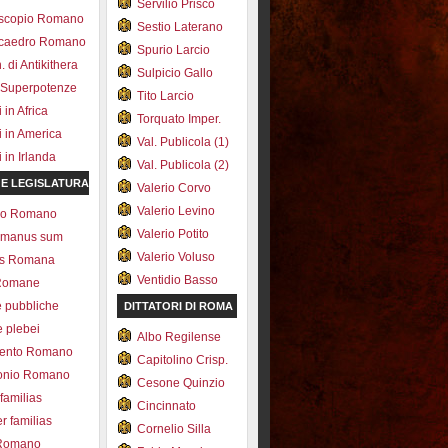
Servilio Prisco
scopio Romano
Sestio Laterano
ecaedro Romano
Spurio Larcio
 di Antikithera
Sulpicio Gallo
 Superpotenze
Tito Larcio
in Africa
Torquato Imper.
 in America
Val. Publicola (1)
in Irlanda
Val. Publicola (2)
 E LEGISLATURA
Valerio Corvo
Valerio Levino
olo Romano
Valerio Potito
romanus sum
Valerio Voluso
ns Romana
Ventidio Basso
Romane
e pubbliche
DITTATORI DI ROMA
e plebei
Albo Regilense
ento Romano
Capitolino Crisp.
onio Romano
Cesone Quinzio
 familias
Cincinnato
r familias
Cornelio Silla
 Romano