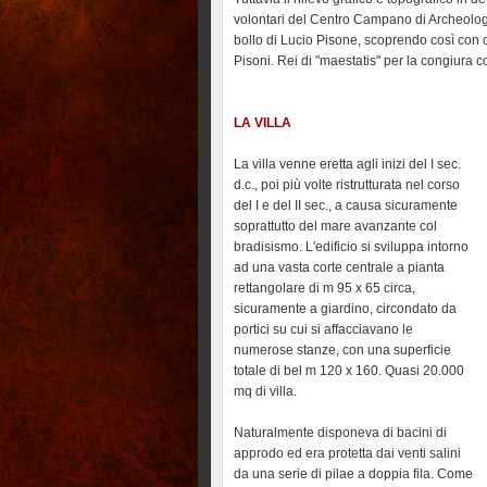
volontari del Centro Campano di Archeolog
bollo di Lucio Pisone, scoprendo così con ce
Pisoni. Rei di "maestatis" per la congiura co
LA VILLA
La villa venne eretta agli inizi del I sec.
d.c., poi più volte ristrutturata nel corso
del I e del II sec., a causa sicuramente
soprattutto del mare avanzante col
bradisismo. L'edificio si sviluppa intorno
ad una vasta corte centrale a pianta
rettangolare di m 95 x 65 circa,
sicuramente a giardino, circondato da
portici su cui si affacciavano le
numerose stanze, con una superficie
totale di bel m 120 x 160. Quasi 20.000
mq di villa.
Naturalmente disponeva di bacini di
approdo ed era protetta dai venti salini
da una serie di pilae a doppia fila. Come