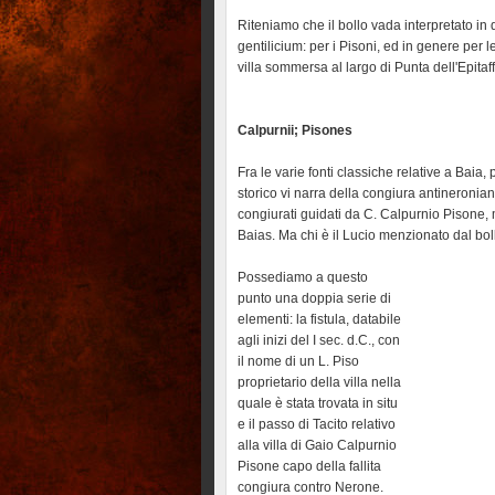
Riteniamo che il bollo vada interpretato i
gentilicium: per i Pisoni, ed in genere per 
villa sommersa al largo di Punta dell'Epit
Calpurnii; Pisones
Fra le varie fonti classiche relative a Baia,
storico vi narra della congiura antineronian
congiurati guidati da C. Calpurnio Pisone, 
Baias. Ma chi è il Lucio menzionato dal bol
Possediamo a questo
punto una doppia serie di
elementi: la fistula, databile
agli inizi del I sec. d.C., con
il nome di un L. Piso
proprietario della villa nella
quale è stata trovata in situ
e il passo di Tacito relativo
alla villa di Gaio Calpurnio
Pisone capo della fallita
congiura contro Nerone.