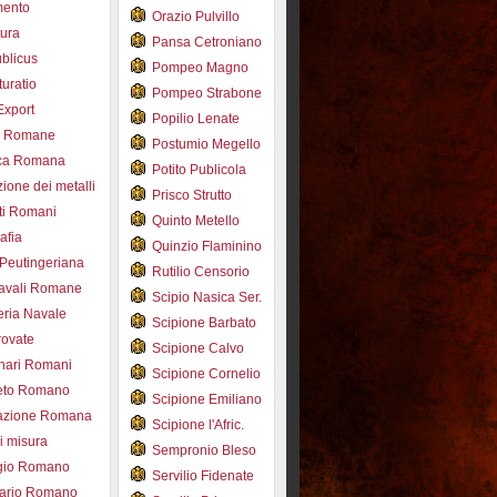
mento
Orazio Pulvillo
tura
Pansa Cetroniano
blicus
Pompeo Magno
uratio
Pompeo Strabone
Export
Popilio Lenate
e Romane
Postumio Megello
ca Romana
Potito Publicola
ione dei metalli
Prisco Strutto
ti Romani
Quinto Metello
afia
Quinzio Flaminino
Peutingeriana
Rutilio Censorio
navali Romane
Scipio Nasica Ser.
eria Navale
Scipione Barbato
trovate
Scipione Calvo
nari Romani
Scipione Cornelio
beto Romano
Scipione Emiliano
azione Romana
Scipione l'Afric.
di misura
Sempronio Bleso
ogio Romano
Servilio Fidenate
ario Romano