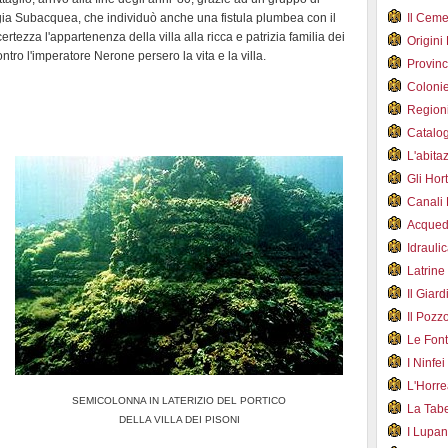
ia Subacquea, che individuò anche una fistula plumbea con il
Il Cem
rtezza l'appartenenza della villa alla ricca e patrizia familia dei
Origini
ntro l'imperatore Nerone persero la vita e la villa.
Provin
Coloni
Region
Catalog
L'abit
Gli Hor
Canali
Acqued
Idraul
Latrin
Il Gia
Il Poz
Le Fon
I Ninfe
L'Horr
SEMICOLONNA IN LATERIZIO DEL PORTICO
La Tab
DELLA VILLA DEI PISONI
I Lupa