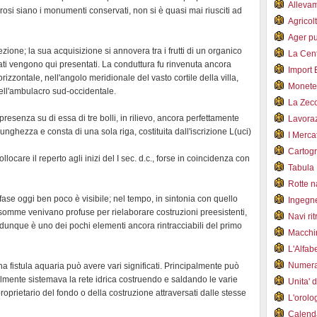
Alleva
osi siano i monumenti conservati, non si è quasi mai riusciti ad
Agricol
Ager pu
zione; la sua acquisizione si annovera tra i frutti di un organico
La Cent
tati vengono qui presentati. La conduttura fu rinvenuta ancora
Import 
rizzontale, nell'angolo meridionale del vasto cortile della villa,
Monet
dell'ambulacro sud-occidentale.
La Zec
resenza su di essa di tre bolli, in rilievo, ancora perfettamente
Lavoraz
unghezza e consta di una sola riga, costituita dall'iscrizione L(uci)
I Merca
Cartogr
locare il reperto agli inizi del I sec. d.c., forse in coincidenza con
Tabula 
Rotte 
 fase oggi ben poco è visibile; nel tempo, in sintonia con quello
Ingegn
omme venivano profuse per rielaborare costruzioni preesistenti,
Navi ri
la dunque è uno dei pochi elementi ancora rintracciabili del primo
Macchi
L'Alfa
Numer
a fistula aquaria può avere vari significati. Principalmente può
terialmente sistemava la rete idrica costruendo e saldando le varie
Unita' 
oprietario del fondo o della costruzione attraversati dalle stesse
L'orol
Calend