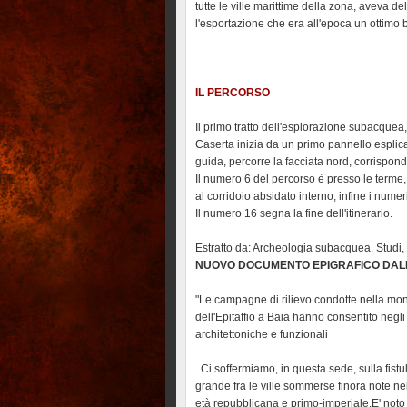
tutte le ville marittime della zona, aveva 
l'esportazione che era all'epoca un ottimo 
IL PERCORSO
Il primo tratto dell'esplorazione subacque
Caserta inizia da un primo pannello esplic
guida, percorre la facciata nord, corrisponde
Il numero 6 del percorso è presso le terme, 
al corridoio absidato interno, infine i nume
Il numero 16 segna la fine dell'itinerario.
Estratto da: Archeologia subacquea. Studi,
NUOVO DOCUMENTO EPIGRAFICO DALLA
"Le campagne di rilievo condotte nella mo
dell'Epitaffio a Baia hanno consentito negli
architettoniche e funzionali
. Ci soffermiamo, in questa sede, sulla fistu
grande fra le ville sommerse finora note ne
età repubblicana e primo-imperiale.E' noto 