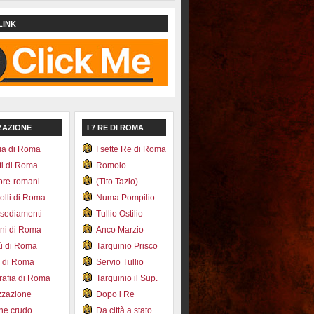
LINK
ZAZIONE
I 7 RE DI ROMA
ia di Roma
I sette Re di Roma
ti di Roma
Romolo
pre-romani
(Tito Tazio)
colli di Roma
Numa Pompilio
nsediamenti
Tullio Ostilio
ini di Roma
Anco Marzio
bù di Roma
Tarquinio Prisco
e di Roma
Servio Tullio
afia di Roma
Tarquinio il Sup.
zzazione
Dopo i Re
one crudo
Da città a stato