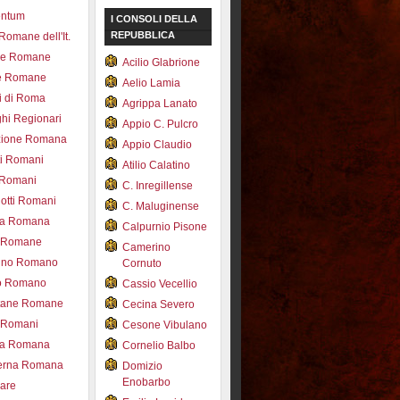
entum
I CONSOLI DELLA
REPUBBLICA
 Romane dell'It.
ce Romane
Acilio Glabrione
e Romane
Aelio Lamia
i di Roma
Agrippa Lanato
hi Regionari
Appio C. Pulcro
azione Romana
Appio Claudio
ti Romani
Atilio Calatino
 Romani
C. Inregillense
otti Romani
C. Maluginense
ica Romana
Calpurnio Pisone
e Romane
Camerino
rdino Romano
Cornuto
zo Romano
Cassio Vecellio
tane Romane
Cecina Severo
i Romani
Cesone Vibulano
ea Romana
Cornelio Balbo
erna Romana
Domizio
Enobarbo
nare