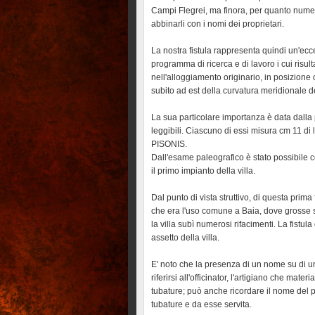
Campi Flegrei, ma finora, per quanto numer
abbinarli con i nomi dei proprietari.
La nostra fistula rappresenta quindi un'ecce
programma di ricerca e di lavoro i cui risul
nell'alloggiamento originario, in posizione o
subito ad est della curvatura meridionale 
La sua particolare importanza è data dalla p
leggibili. Ciascuno di essi misura cm 11 di l
PISONIS.
Dall'esame paleografico è stato possibile col
il primo impianto della villa.
Dal punto di vista struttivo, di questa prima
che era l'uso comune a Baia, dove grosse s
la villa subì numerosi rifacimenti. La fistu
assetto della villa.
E' noto che la presenza di un nome su di un
riferirsi all'officinator, l'artigiano che ma
tubature; può anche ricordare il nome del pr
tubature e da esse servita.