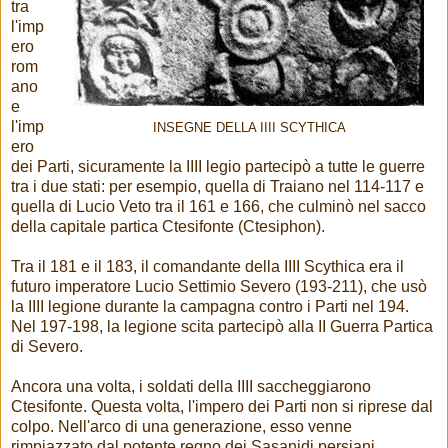
tra
l'imp
ero
rom
ano
e
l'imp
INSEGNE DELLA IIII SCYTHICA
ero
dei Parti, sicuramente la IIII legio partecipò a tutte le guerre
tra i due stati: per esempio, quella di Traiano nel 114-117 e
quella di Lucio Veto tra il 161 e 166, che culminò nel sacco
della capitale partica Ctesifonte (Ctesiphon).
Tra il 181 e il 183, il comandante della IIII Scythica era il
futuro imperatore Lucio Settimio Severo (193-211), che usò
la IIII legione durante la campagna contro i Parti nel 194.
Nel 197-198, la legione scita partecipò alla II Guerra Partica
di Severo.
Ancora una volta, i soldati della IIII saccheggiarono
Ctesifonte. Questa volta, l'impero dei Parti non si riprese dal
colpo. Nell'arco di una generazione, esso venne
rimpiazzato dal potente regno dei Sasanidi persiani.