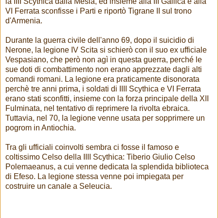
la IIII Scythica dalla Mesia, ed insieme alla III Gallica e alla
VI Ferrata sconfisse i Parti e riportò Tigrane II sul trono
d'Armenia.
Durante la guerra civile dell'anno 69, dopo il suicidio di
Nerone, la legione IV Scita si schierò con il suo ex ufficiale
Vespasiano, che però non agì in questa guerra, perché le
sue doti di combattimento non erano apprezzate dagli alti
comandi romani. La legione era praticamente disonorata
perchè tre anni prima, i soldati di IIII Scythica e VI Ferrata
erano stati sconfitti, insieme con la forza principale della XII
Fulminata, nel tentativo di reprimere la rivolta ebraica.
Tuttavia, nel 70, la legione venne usata per sopprimere un
pogrom in Antiochia.
Tra gli ufficiali coinvolti sembra ci fosse il famoso e
coltissimo Celso della IIII Scythica: Tiberio Giulio Celso
Polemaeanus, a cui venne dedicata la splendida biblioteca
di Efeso. La legione stessa venne poi impiegata per
costruire un canale a Seleucia.