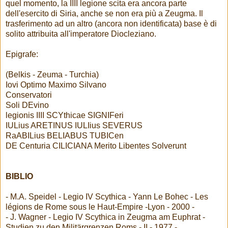
quel momento, la IIII legione scita era ancora parte
dell'esercito di Siria, anche se non era più a Zeugma. Il
trasferimento ad un altro (ancora non identificata) base è di
solito attribuita all'imperatore Diocleziano.
Epigrafe:
(Belkis - Zeuma - Turchia)
Iovi Optimo Maximo Silvano
Conservatori
Soli DEvino
legionis IIII SCYthicae SIGNIFeri
IULius ARETINUS IULIius SEVERUS
RaABILius BELIABUS TUBICen
DE Centuria CILICIANA Merito Libentes Solverunt
BIBLIO
- M.A. Speidel - Legio IV Scythica - Yann Le Bohec - Les
légions de Rome sous le Haut-Empire -Lyon - 2000 -
- J. Wagner - Legio IV Scythica in Zeugma am Euphrat -
Studien zu den Militärgrenzen Roms - II - 1977 -