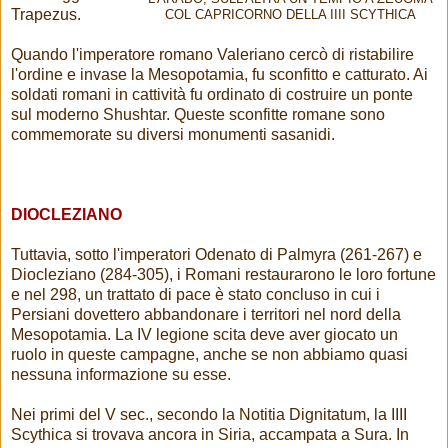
Trapezus.
COL CAPRICORNO DELLA IIII SCYTHICA
Quando l'imperatore romano Valeriano cercò di ristabilire
l'ordine e invase la Mesopotamia, fu sconfitto e catturato. Ai
soldati romani in cattività fu ordinato di costruire un ponte
sul moderno Shushtar. Queste sconfitte romane sono
commemorate su diversi monumenti sasanidi.
DIOCLEZIANO
Tuttavia, sotto l'imperatori Odenato di Palmyra (261-267) e
Diocleziano (284-305), i Romani restaurarono le loro fortune
e nel 298, un trattato di pace è stato concluso in cui i
Persiani dovettero abbandonare i territori nel nord della
Mesopotamia. La IV legione scita deve aver giocato un
ruolo in queste campagne, anche se non abbiamo quasi
nessuna informazione su esse.
Nei primi del V sec., secondo la Notitia Dignitatum, la IIII
Scythica si trovava ancora in Siria, accampata a Sura. In