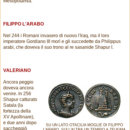
Mesopotamia.
FILIPPO L'ARABO
Nel 244 i Romani invasero di nuovo l'Iraq, ma il loro
imperatore Gordiano III morì e gli succedette da Philippus
arabi, che doveva il suo trono al re sasanide Shapur I.
VALERIANO
Ancora peggio
doveva ancora
venire. In 256
Shapur catturato
Satala (la
fortezza della
XV Apollinare),
e due anni dopo
SU UN LATO OTACILIA MOGLIE DI FILIPPO
saccheggiò
L'ARABO, SULL'ALTRA UN TEMPIO A ZEUGMA