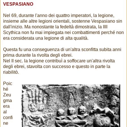
VESPASIANO
Nel 69, durante l'anno dei quattro imperatori, la legione,
insieme alle altre legioni orientali, sostenne Vespasiano sin
dall'inizio. Ma nonostante la fedeltà dimostrata, la IIII
Scythica non fu mai impiegata nei combattimenti perché non
era considerata una legione di alta qualità.
Questa fu una conseguenza di un'altra sconfitta subita anni
prima durante la rivolta degli ebrei.
Nel II sec. la legione contribuì a soffocare un'altra rivolta
degli ebrei, stavolta con successo e questo in parte la
riabilitò.
Poic
hé
Zeu
gma
era
al
confi
ne