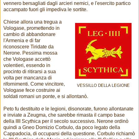
vennero bersagliati dagli arcieri nemici, e l'esercito partico
accampato fuori gli impediva le sortite.
Chiese allora una tregua a
Vologase, promettendo in
cambio di abbandonare
l'Armenia e di far
riconoscere Tiridate da
Nerone. Pessima mossa
che Vologase accettò
volentieri, essendo in
procinto di ritirarsi a sua
volta per mancanza di
rifornimenti. Come vincitore,
VESSILLO DELLA LEGIONE
Vologase fece costruire ai
soldati romani un ponte, e si allontanò.
Peto fu destituito e le legioni, disonorate, furono allontanate
e inviate a Zeugma, che sarebbe rimasta il campo base
della IIII Scythica per il secolo successivo. Nerone ordinò
quindi a Gneo Domizio Corbulo, da poco legato della
Cappadocia, di occuparsi della questione. Corbulo richiamò