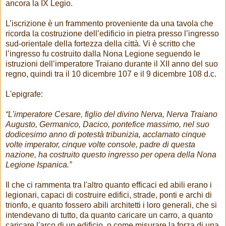
ancora la IX Legio.
L’iscrizione è un frammento proveniente da una tavola che
ricorda la costruzione dell’edificio in pietra presso l’ingresso
sud-orientale della fortezza della città. Vi è scritto che
l’ingresso fu costruito dalla Nona Legione seguendo le
istruzioni dell’imperatore Traiano durante il XII anno del suo
regno, quindi tra il 10 dicembre 107 e il 9 dicembre 108 d.c.
L'epigrafe:
“L’imperatore Cesare, figlio del divino Nerva, Nerva Traiano
Augusto, Germanico, Dacico, pontefice massimo, nel suo
dodicesimo anno di potestà tribunizia, acclamato cinque
volte imperator, cinque volte console, padre di questa
nazione, ha costruito questo ingresso per opera della Nona
Legione Ispanica.”
Il che ci rammenta tra l'altro quanto efficaci ed abili erano i
legionari, capaci di costruire edifici, strade, ponti e archi di
trionfo, e quanto fossero abili architetti i loro generali, che si
intendevano di tutto, da quanto caricare un carro, a quanto
caricare l'arco di un edificio. o come misurare la forza di una