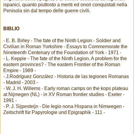
ispanici, quanto piuttosto a meriti ed onori conquistati nella
Penisola sin dal tempo delle guerre civili.
BIBLIO
- E. B. Birley - The fate of the Ninth Legion - Soldier and
Civilian in Roman Yorkshire - Essays to Commemorate the
Nineteenth Centenary of the Foundation of York - 1971 -
- L. Keppie - The fate of the Ninth Legion. A problem for the
eastern provinces? - The eastern Frontier of the Roman
Empire - 1989 -
- J.Rodríguez González - Historia de las legiones Romanas
- Madrid - 2003 -
- W. J. H. Willems - Early roman camps on the kops plateau
at Nijmegen (NL) - in XV Roman frontier studies - Exeter -
1991 -
- P. J. Sijpesteijn - Die legio nona Hispana in Nimwegen -
Zeitschrift für Papyrologie und Epigraphik - 111 -