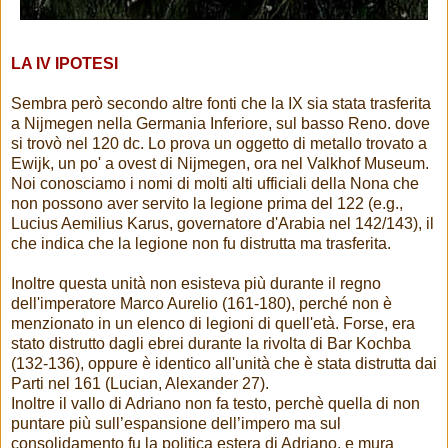
LA IV IPOTESI
Sembra però secondo altre fonti che la IX sia stata trasferita
a Nijmegen nella Germania Inferiore, sul basso Reno. dove
si trovò nel 120 dc. Lo prova un oggetto di metallo trovato a
Ewijk, un po' a ovest di Nijmegen, ora nel Valkhof Museum.
Noi conosciamo i nomi di molti alti ufficiali della Nona che
non possono aver servito la legione prima del 122 (e.g.,
Lucius Aemilius Karus, governatore d'Arabia nel 142/143), il
che indica che la legione non fu distrutta ma trasferita.
Inoltre questa unità non esisteva più durante il regno
dell'imperatore Marco Aurelio (161-180), perché non è
menzionato in un elenco di legioni di quell'età. Forse, era
stato distrutto dagli ebrei durante la rivolta di Bar Kochba
(132-136), oppure è identico all'unità che è stata distrutta dai
Parti nel 161 (Lucian, Alexander 27).
Inoltre il vallo di Adriano non fa testo, perchè quella di non
puntare più sull’espansione dell’impero ma sul
consolidamento fu la politica estera di Adriano, e mura