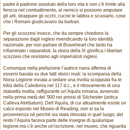
padre è padrone assoluto della loro vita e non c'è limite alla
ferocia nel combattimento, al nemico si possono amputare
gli arti, strappare gli occhi, cucire le labbra e scuoiarlo, cose
che i Romani giudicavano da barbari.
Per gli scozzesi invece, che da sempre chiedono la
separazione dagli inglesi rivendicando la loro identità
nazionale, per non parlare di Braveheart che tanto ha
infiammato i separatisti, la storia della IX glorifica i libertari
scozzesi che resistono agli imperialisti inglesi.
Comunque nella prefazione l’autrice narra afferma di
essersi basata su due fatti storici reali: la scomparsa della
Nona Legione inviata a sedare una rivolta scoppiata fra le
tribù della Caledonia nel 117 d.c., e il ritrovamento di una
statuetta mutila, raffigurante un’Aquila romana, avvenuto
nella prima metà del '900 nei pressi di Silchester (antica
Calleva Atrebatum). Dell’Aquila, di cui attualmente esiste un
calco esposto nel Museo di Reading, non si sa la
provenienza nè perché sia stata ritrovata in quel luogo; del
resto l’Aquila faceva parte delle insegne di qualunque
legione.ma c'è anche un'iscrizione, nel museo, che riguarda