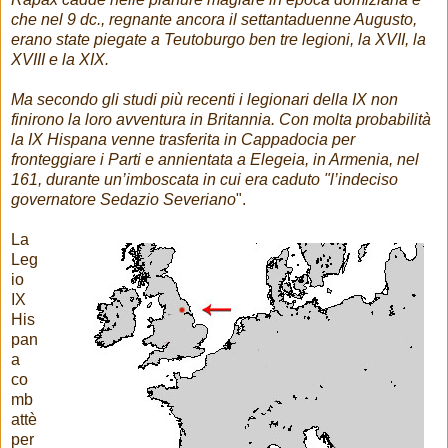
che nel 9 dc., regnante ancora il settantaduenne Augusto,
erano state piegate a Teutoburgo ben tre legioni, la XVII, la
XVIII e la XIX.
Ma secondo gli studi più recenti i legionari della IX non
finirono la loro avventura in Britannia. Con molta probabilità
la IX Hispana venne trasferita in Cappadocia per
fronteggiare i Parti e annientata a Elegeia, in Armenia, nel
161, durante un’imboscata in cui era caduto "l’indeciso
governatore Sedazio Severiano
".
La
Leg
io
IX
His
pan
a
co
mb
attè
per