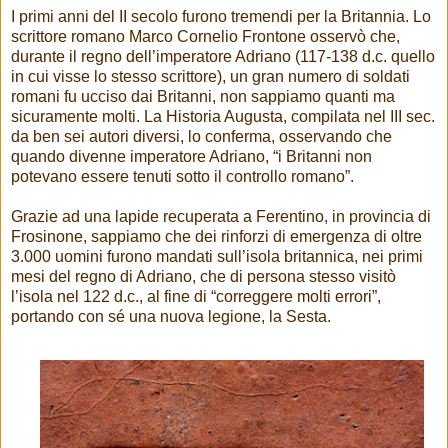
I primi anni del II secolo furono tremendi per la Britannia. Lo
scrittore romano Marco Cornelio Frontone osservò che,
durante il regno dell’imperatore Adriano (117-138 d.c. quello
in cui visse lo stesso scrittore), un gran numero di soldati
romani fu ucciso dai Britanni, non sappiamo quanti ma
sicuramente molti. La Historia Augusta, compilata nel III sec.
da ben sei autori diversi, lo conferma, osservando che
quando divenne imperatore Adriano, “i Britanni non
potevano essere tenuti sotto il controllo romano”.
Grazie ad una lapide recuperata a Ferentino, in provincia di
Frosinone, sappiamo che dei rinforzi di emergenza di oltre
3.000 uomini furono mandati sull’isola britannica, nei primi
mesi del regno di Adriano, che di persona stesso visitò
l’isola nel 122 d.c., al fine di “correggere molti errori”,
portando con sé una nuova legione, la Sesta.