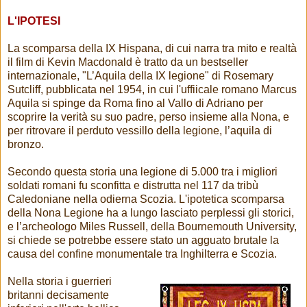
L'IPOTESI
La scomparsa della IX Hispana, di cui narra tra mito e realtà
il film di Kevin Macdonald è tratto da un bestseller
internazionale, "L’Aquila della IX legione" di Rosemary
Sutcliff, pubblicata nel 1954, in cui l'uffiicale romano Marcus
Aquila si spinge da Roma fino al Vallo di Adriano per
scoprire la verità su suo padre, perso insieme alla Nona, e
per ritrovare il perduto vessillo della legione, l’aquila di
bronzo.
Secondo questa storia una legione di 5.000 tra i migliori
soldati romani fu sconfitta e distrutta nel 117 da tribù
Caledoniane nella odierna Scozia. L'ipotetica scomparsa
della Nona Legione ha a lungo lasciato perplessi gli storici,
e l’archeologo Miles Russell, della Bournemouth University,
si chiede se potrebbe essere stato un agguato brutale la
causa del confine monumentale tra Inghilterra e Scozia.
Nella storia i guerrieri
britanni decisamente