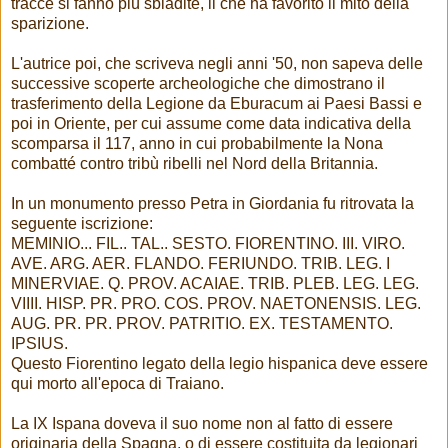
tracce si fanno più sbiadite, il che ha favorito il mito della
sparizione.
L'autrice poi, che scriveva negli anni '50, non sapeva delle
successive scoperte archeologiche che dimostrano il
trasferimento della Legione da Eburacum ai Paesi Bassi e
poi in Oriente, per cui assume come data indicativa della
scomparsa il 117, anno in cui probabilmente la Nona
combatté contro tribù ribelli nel Nord della Britannia.
In un monumento presso Petra in Giordania fu ritrovata la
seguente iscrizione:
MEMINIO... FIL.. TAL.. SESTO. FIORENTINO. III. VIRO.
AVE. ARG. AER. FLANDO. FERIUNDO. TRIB. LEG. I
MINERVIAE. Q. PROV. ACAIAE. TRIB. PLEB. LEG. LEG.
VIIII. HISP. PR. PRO. COS. PROV. NAETONENSIS. LEG.
AUG. PR. PR. PROV. PATRITIO. EX. TESTAMENTO.
IPSIUS.
Questo Fiorentino legato della legio hispanica deve essere
qui morto all'epoca di Traiano.
La IX Ispana doveva il suo nome non al fatto di essere
originaria della Spagna, o di essere costituita da legionari