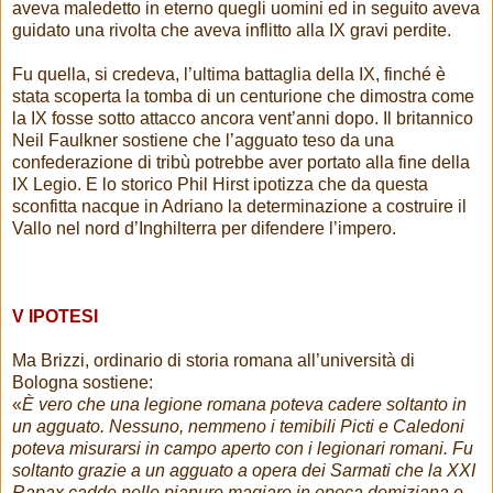
aveva maledetto in eterno quegli uomini ed in seguito aveva
guidato una rivolta che aveva inflitto alla IX gravi perdite.
Fu quella, si credeva, l’ultima battaglia della IX, finché è
stata scoperta la tomba di un centurione che dimostra come
la IX fosse sotto attacco ancora vent’anni dopo. Il britannico
Neil Faulkner sostiene che l’agguato teso da una
confederazione di tribù potrebbe aver portato alla fine della
IX Legio. E lo storico Phil Hirst ipotizza che da questa
sconfitta nacque in Adriano la determinazione a costruire il
Vallo nel nord d’Inghilterra per difendere l’impero.
V IPOTESI
Ma Brizzi, ordinario di storia romana all’università di
Bologna sostiene:
«
È vero che una legione romana poteva cadere soltanto in
un agguato. Nessuno, nemmeno i temibili Picti e Caledoni
poteva misurarsi in campo aperto con i legionari romani. Fu
soltanto grazie a un agguato a opera dei Sarmati che la XXI
Rapax cadde nelle pianure magiare in epoca domiziana e