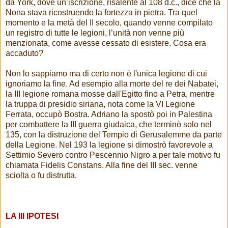
da York, dove un’iscrizione, risalente al 108 d.c., dice che la
Nona stava ricostruendo la fortezza in pietra. Tra quel
momento e la metà del II secolo, quando venne compilato
un registro di tutte le legioni, l’unità non venne più
menzionata, come avesse cessato di esistere. Cosa era
accaduto?
Non lo sappiamo ma di certo non è l'unica legione di cui
ignoriamo la fine. Ad esempio alla morte del re dei Nabatei,
la III legione romana mosse dall'Egitto fino a Petra, mentre
la truppa di presidio siriana, nota come la VI Legione
Ferrata, occupò Bostra. Adriano la spostò poi in Palestina
per combattere la III guerra giudaica, che terminò solo nel
135, con la distruzione del Tempio di Gerusalemme da parte
della Legione. Nel 193 la legione si dimostrò favorevole a
Settimio Severo contro Pescennio Nigro a per tale motivo fu
chiamata Fidelis Constans. Alla fine del III sec. venne
sciolta o fu distrutta.
LA III IPOTESI