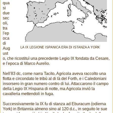
qua
si
due
sec
oli,
tra
l'ep
oca
di
LA IX LEGIONE ISPANICA ERA DI ISTANZA A YORK
Aug
ust
o, che ricostituì una precedente Legio IX fondata da Cesare,
e l'epoca di Marco Aurelio.
Nell'83 dc, come narra Tacito, Agricola aveva raccolto una
flotta e circondato le tribù al di là del Forth, e i Caledoniani
insorsero in gran numero contro di lui. Attaccarono il campo
della Legio IX Hispana di notte, ma Agricola inviò la
cavalleria mettendoli in fuga.
Successivamente la IX fu di stanza ad Eburacum (odierna
York) in Britannia almeno sino al 120 d.c., in seguito le sue