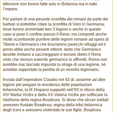
difensive non furono fatte solo in Britannia ma in tutto
l’impero.
Per parlare di una pesante sconfitta dei romani da parte dei
barbari si potrebbe citare la sconfitta di Varo in Germania,
dove furono annientate ben 3 legioni e anche in questo
caso si pose il confine presso il Reno, ma comportò anche
molte scorribande punitive delle legioni romane ad opera di
Tiberio e Germanico che bruciarono parecchi villaggi ed il
primo ebbe anche pesanti vittorie, tanto che Germanico
dovette limitarsi a saccheggiare e tornare dietro il Reno
visto che nessun esercito germanico lo affrontò. Roma non
avrebbe mai lasciato impunita la strage di una legione, nè
avrebbe sopportato la perdita di un vessillo legionario.
Inviata dall’imperatore Claudio nel 43 dc assieme ad altre
legioni per piegare la resistenza delle popolazioni
britanniche, la IX Hispana supportò nell’83 lo sforzo della
XIV Martia Victrix e della XX Valeria Victrix per soffocare la
ribellione della regina Boadicea. Si disse che alcuni soldati
avessero frustato Boadicea, regina della tribù britannica
degli Iceni e avessero violentato le sue figlie. Boadicea