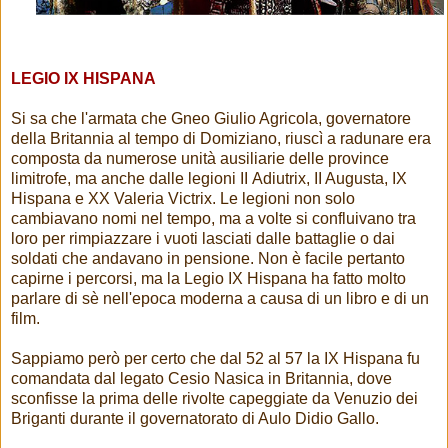
LEGIO IX HISPANA
Si sa che l'armata che Gneo Giulio Agricola, governatore
della Britannia al tempo di Domiziano, riuscì a radunare era
composta da numerose unità ausiliarie delle province
limitrofe, ma anche dalle legioni II Adiutrix, II Augusta, IX
Hispana e XX Valeria Victrix. Le legioni non solo
cambiavano nomi nel tempo, ma a volte si confluivano tra
loro per rimpiazzare i vuoti lasciati dalle battaglie o dai
soldati che andavano in pensione. Non è facile pertanto
capirne i percorsi, ma la Legio IX Hispana ha fatto molto
parlare di sè nell'epoca moderna a causa di un libro e di un
film.
Sappiamo però per certo che dal 52 al 57 la IX Hispana fu
comandata dal legato Cesio Nasica in Britannia, dove
sconfisse la prima delle rivolte capeggiate da Venuzio dei
Briganti durante il governatorato di Aulo Didio Gallo.