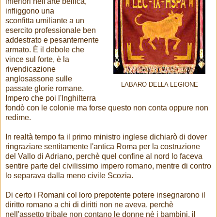
inferiori nell'arte bellica,
infliggono una
sconfitta umiliante a un
esercito professionale ben
addestrato e pesantemente
armato. È il debole che
vince sul forte, è la
rivendicazione
anglosassone sulle
LABARO DELLA LEGIONE
passate glorie romane.
Impero che poi l'Inghilterra
fondò con le colonie ma forse questo non conta oppure non
redime.
In realtà tempo fa il primo ministro inglese dichiarò di dover
ringraziare sentitamente l'antica Roma per la costruzione
del Vallo di Adriano, perchè quel confine al nord lo faceva
sentire parte del civilissimo impero romano, mentre di contro
lo separava dalla meno civile Scozia.
Di certo i Romani col loro prepotente potere insegnarono il
diritto romano a chi di diritti non ne aveva, perchè
nell'assetto tribale non contano le donne nè i bambini, il