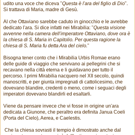
udito una voce che diceva "
Questa è l'ara del figlio di Dio
".
Si trattava di Maria, madre di Gesù.
Al che Ottaviano sarebbe caduto in ginocchio e le avrebbe
dedicato l'ara. Si dice infatti nei Mirabilia: "
Questa visione
avvenne nella camera dell'imperatore Ottaviano, dove ora è
la chiesa di S. Maria in Capitolio. Per questa ragione la
chiesa di S. Maria fu detta Ara del cielo.
"
Bisogna tener conto che i Mirabilia Urbis Romae erano
delle guide di viaggio che servivano ai pellegrini che si
recavano nella città eterna e li guidavano per tutto il
percorso. I primi Mirabilia nacquero nel XII secolo, quindi
manoscritti, e per giunta impregnati di cattolicesimo, che
dovevano blandire, credenti o meno, come i seguaci degli
imperatori dovevano blandirli ed esaltarli.
Viene da pensare invece che vi fosse in origine un'ara
dedicata a Giunone, che peraltro era definita Janua Coeli
(Porta del Cielo), Aerea, e Caelestis.
Che la chiesa sovrasti il tempio è dimostrato anche dal