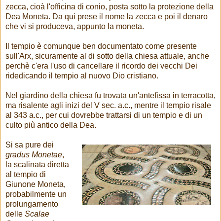
zecca, cioà l'officina di conio, posta sotto la protezione della
Dea Moneta. Da qui prese il nome la zecca e poi il denaro
che vi si produceva, appunto la moneta.
Il tempio è comunque ben documentato come presente
sull'Arx, sicuramente al di sotto della chiesa attuale, anche
perchè c'era l'uso di cancellare il ricordo dei vecchi Dei
ridedicando il tempio al nuovo Dio cristiano.
Nel giardino della chiesa fu trovata un'antefissa in terracotta,
ma risalente agli inizi del V sec. a.c., mentre il tempio risale
al 343 a.c., per cui dovrebbe trattarsi di un tempio e di un
culto più antico della Dea.
Si sa pure dei
gradus Monetae
,
la scalinata diretta
al tempio di
Giunone Moneta,
probabilmente un
prolungamento
delle
Scalae