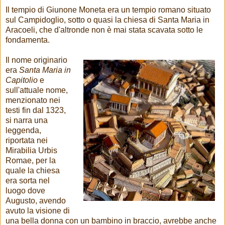
Il tempio di Giunone Moneta era un tempio romano situato
sul Campidoglio, sotto o quasi la chiesa di Santa Maria in
Aracoeli, che d'altronde non è mai stata scavata sotto le
fondamenta.
Il nome originario
era
Santa Maria in
Capitolio
e
sull'attuale nome,
menzionato nei
testi fin dal 1323,
si narra una
leggenda,
riportata nei
Mirabilia Urbis
Romae, per la
quale la chiesa
era sorta nel
luogo dove
Augusto, avendo
avuto la visione di
una bella donna con un bambino in braccio, avrebbe anche