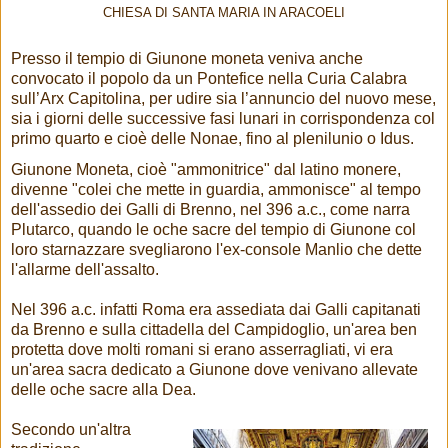
CHIESA DI SANTA MARIA IN ARACOELI
Presso il tempio di Giunone moneta veniva anche
convocato il popolo da un Pontefice nella Curia Calabra
sull’Arx Capitolina, per udire sia l’annuncio del nuovo mese,
sia i giorni delle successive fasi lunari in corrispondenza col
primo quarto e cioè delle Nonae, fino al plenilunio o Idus.
Giunone Moneta, cioè "ammonitrice" dal latino monere,
divenne "colei che mette in guardia, ammonisce" al tempo
dell'assedio dei Galli di Brenno, nel 396 a.c., come narra
Plutarco, quando le oche sacre del tempio di Giunone col
loro starnazzare svegliarono l'ex-console Manlio che dette
l'allarme dell'assalto.
Nel 396 a.c. infatti Roma era assediata dai Galli capitanati
da Brenno e sulla cittadella del Campidoglio, un'area ben
protetta dove molti romani si erano asserragliati, vi era
un'area sacra dedicato a Giunone dove venivano allevate
delle oche sacre alla Dea.
Secondo un'altra