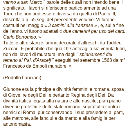
vanno a san Marco
" parole delle quali non intendo bene il
significato. I lavori si riferiscono particolarmente ad una
Torre che non può essere diversa da quella di Paolo III,
descritta a p. 55 seg. del precedente volume. Vi furono
costruiti nel maggio «
3 camini alla franzese
» , e, sulla fine
dell'anno, vi furono adattati «
due camerini per uso del card.
Carlo Borromeo
. »
Tutte le altre stanze furono decorate d'affreschi da Taddeo
Zuccari. E probabile che qualche anticaglia sia venuta fuori,
non dai lavori di muratura, ma dagli "
spianamenti del
terreno al Pal. d'Aracelj
" eseguiti nel settembre 1563 da m°
Francesco da Empoli muratore. »
(Rodolfo Lanciani)
Giunone era la principale divinità femminile romana, sposa
di Giove, re degli Dei, e pertanto Regina degli Dei. Da
divinità italica legata alla natura e alle nascite, pian piano
divenne protettrice dello stato romano, soprattutto contro i
nemici di Roma, pur conservando il suo presiedere ai parti,
alle matrone, alle fanciulle da marito e alla famiglia per
antonomasia.