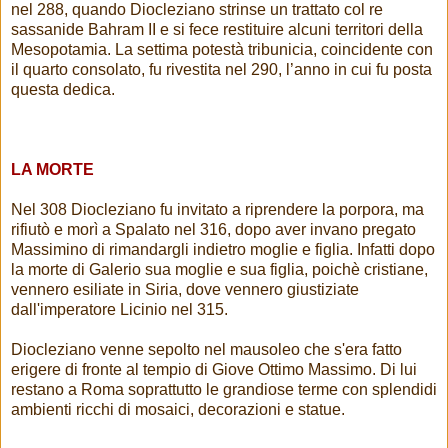
nel 288, quando Diocleziano strinse un trattato col re
sassanide Bahram II e si fece restituire alcuni territori della
Mesopotamia. La settima potestà tribunicia, coincidente con
il quarto consolato, fu rivestita nel 290, l’anno in cui fu posta
questa dedica.
LA MORTE
Nel 308 Diocleziano fu invitato a riprendere la porpora, ma
rifiutò e morì a Spalato nel 316, dopo aver invano pregato
Massimino di rimandargli indietro moglie e figlia. Infatti dopo
la morte di Galerio sua moglie e sua figlia, poichè cristiane,
vennero esiliate in Siria, dove vennero giustiziate
dall'imperatore Licinio nel 315.
Diocleziano venne sepolto nel mausoleo che s'era fatto
erigere di fronte al tempio di Giove Ottimo Massimo. Di lui
restano a Roma soprattutto le grandiose terme con splendidi
ambienti ricchi di mosaici, decorazioni e statue.