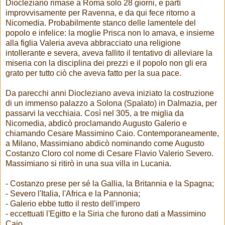
Diocleziano rimase a Roma solo 28 giorni, e partì
improvvisamente per Ravenna, e da qui fece ritorno a
Nicomedia. Probabilmente stanco delle lamentele del
popolo e infelice: la moglie Prisca non lo amava, e insieme
alla figlia Valeria aveva abbracciato una religione
intollerante e severa, aveva fallito il tentativo di alleviare la
miseria con la disciplina dei prezzi e il popolo non gli era
grato per tutto ciò che aveva fatto per la sua pace.
Da parecchi anni Diocleziano aveva iniziato la costruzione
di un immenso palazzo a Solona (Spalato) in Dalmazia, per
passarvi la vecchiaia. Così nel 305, a tre miglia da
Nicomedia, abdicò proclamando Augusto Galerio e
chiamando Cesare Massimino Caio. Contemporaneamente,
a Milano, Massimiano abdicò nominando come Augusto
Costanzo Cloro col nome di Cesare Flavio Valerio Severo.
Massimiano si ritirò in una sua villa in Lucania.
- Costanzo prese per sé la Gallia, la Britannia e la Spagna;
- Severo l'Italia, l'Africa e la Pannonia;
- Galerio ebbe tutto il resto dell'impero
- eccettuati l'Egitto e la Siria che furono dati a Massimino
Caio.