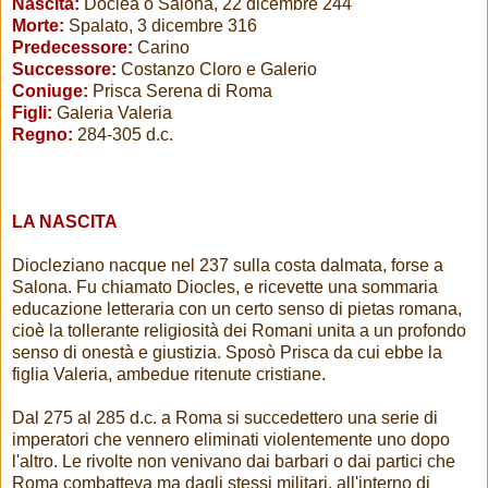
Nascita:
Doclea o Salona, 22 dicembre 244
Morte:
Spalato, 3 dicembre 316
P
redecessore:
Carino
Successore:
Costanzo Cloro e Galerio
Coniuge:
Prisca Serena di Roma
Figli:
Galeria Valeria
Regno:
284-305 d.c.
LA NASCITA
Diocleziano nacque nel 237 sulla costa dalmata, forse a
Salona. Fu chiamato Diocles, e ricevette una sommaria
educazione letteraria con un certo senso di pietas romana,
cioè la tollerante religiosità dei Romani unita a un profondo
senso di onestà e giustizia. Sposò Prisca da cui ebbe la
figlia Valeria, ambedue ritenute cristiane.
Dal 275 al 285 d.c. a Roma si succedettero una serie di
imperatori che vennero eliminati violentemente uno dopo
l'altro. Le rivolte non venivano dai barbari o dai partici che
Roma combatteva ma dagli stessi militari, all'interno di