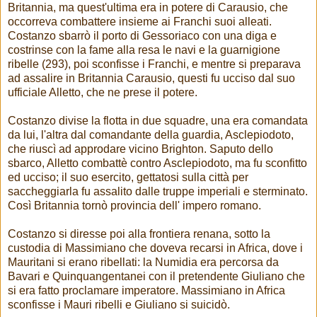
Britannia, ma quest'ultima era in potere di Carausio, che
occorreva combattere insieme ai Franchi suoi alleati.
Costanzo sbarrò il porto di Gessoriaco con una diga e
costrinse con la fame alla resa le navi e la guarnigione
ribelle (293), poi sconfisse i Franchi, e mentre si preparava
ad assalire in Britannia Carausio, questi fu ucciso dal suo
ufficiale Alletto, che ne prese il potere.
Costanzo divise la flotta in due squadre, una era comandata
da lui, l'altra dal comandante della guardia, Asclepiodoto,
che riuscì ad approdare vicino Brighton. Saputo dello
sbarco, Alletto combattè contro Asclepiodoto, ma fu sconfitto
ed ucciso; il suo esercito, gettatosi sulla città per
saccheggiarla fu assalito dalle truppe imperiali e sterminato.
Così Britannia tornò provincia dell' impero romano.
Costanzo si diresse poi alla frontiera renana, sotto la
custodia di Massimiano che doveva recarsi in Africa, dove i
Mauritani si erano ribellati: la Numidia era percorsa da
Bavari e Quinquangentanei con il pretendente Giuliano che
si era fatto proclamare imperatore. Massimiano in Africa
sconfisse i Mauri ribelli e Giuliano si suicidò.