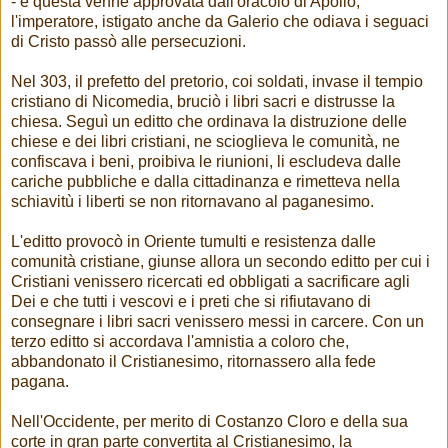
- e questa venne approvata dall'oracolo di Apollo,
l'imperatore, istigato anche da Galerio che odiava i seguaci
di Cristo passò alle persecuzioni.
Nel 303, il prefetto del pretorio, coi soldati, invase il tempio
cristiano di Nicomedia, bruciò i libri sacri e distrusse la
chiesa. Seguì un editto che ordinava la distruzione delle
chiese e dei libri cristiani, ne scioglieva le comunità, ne
confiscava i beni, proibiva le riunioni, li escludeva dalle
cariche pubbliche e dalla cittadinanza e rimetteva nella
schiavitù i liberti se non ritornavano al paganesimo.
L'editto provocò in Oriente tumulti e resistenza dalle
comunità cristiane, giunse allora un secondo editto per cui i
Cristiani venissero ricercati ed obbligati a sacrificare agli
Dei e che tutti i vescovi e i preti che si rifiutavano di
consegnare i libri sacri venissero messi in carcere. Con un
terzo editto si accordava l'amnistia a coloro che,
abbandonato il Cristianesimo, ritornassero alla fede
pagana.
Nell'Occidente, per merito di Costanzo Cloro e della sua
corte in gran parte convertita al Cristianesimo, la