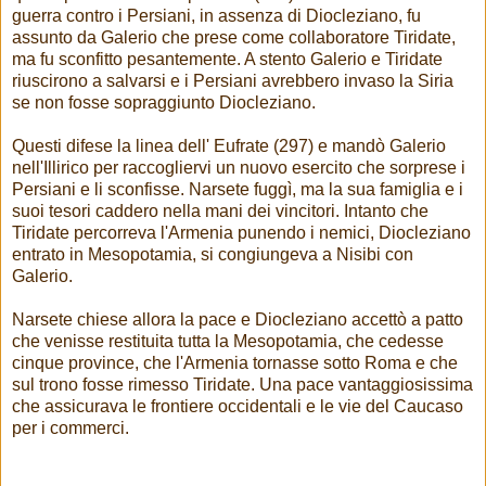
guerra contro i Persiani, in assenza di Diocleziano, fu
assunto da Galerio che prese come collaboratore Tiridate,
ma fu sconfitto pesantemente. A stento Galerio e Tiridate
riuscirono a salvarsi e i Persiani avrebbero invaso la Siria
se non fosse sopraggiunto Diocleziano.
Questi difese la linea dell' Eufrate (297) e mandò Galerio
nell'Illirico per raccogliervi un nuovo esercito che sorprese i
Persiani e li sconfisse. Narsete fuggì, ma la sua famiglia e i
suoi tesori caddero nella mani dei vincitori. Intanto che
Tiridate percorreva l'Armenia punendo i nemici, Diocleziano
entrato in Mesopotamia, si congiungeva a Nisibi con
Galerio.
Narsete chiese allora la pace e Diocleziano accettò a patto
che venisse restituita tutta la Mesopotamia, che cedesse
cinque province, che l'Armenia tornasse sotto Roma e che
sul trono fosse rimesso Tiridate. Una pace vantaggiosissima
che assicurava le frontiere occidentali e le vie del Caucaso
per i commerci.