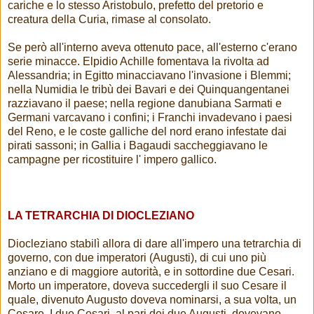
cariche e lo stesso Aristobulo, prefetto del pretorio e
creatura della Curia, rimase al consolato.
Se però all'interno aveva ottenuto pace, all'esterno c'erano
serie minacce. Elpidio Achille fomentava la rivolta ad
Alessandria; in Egitto minacciavano l'invasione i Blemmi;
nella Numidia le tribù dei Bavari e dei Quinquangentanei
razziavano il paese; nella regione danubiana Sarmati e
Germani varcavano i confini; i Franchi invadevano i paesi
del Reno, e le coste galliche del nord erano infestate dai
pirati sassoni; in Gallia i Bagaudi saccheggiavano le
campagne per ricostituire l' impero gallico.
LA TETRARCHIA DI DIOCLEZIANO
Diocleziano stabilì allora di dare all'impero una tetrarchia di
governo, con due imperatori (Augusti), di cui uno più
anziano e di maggiore autorità, e in sottordine due Cesari.
Morto un imperatore, doveva succedergli il suo Cesare il
quale, divenuto Augusto doveva nominarsi, a sua volta, un
Cesare. I due Cesari, al pari dei due Augusti, dovevano