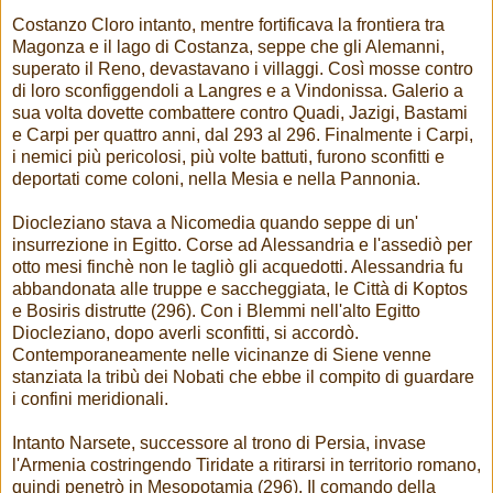
Costanzo Cloro intanto, mentre fortificava la frontiera tra
Magonza e il lago di Costanza, seppe che gli Alemanni,
superato il Reno, devastavano i villaggi. Così mosse contro
di loro sconfiggendoli a Langres e a Vindonissa. Galerio a
sua volta dovette combattere contro Quadi, Jazigi, Bastami
e Carpi per quattro anni, dal 293 al 296. Finalmente i Carpi,
i nemici più pericolosi, più volte battuti, furono sconfitti e
deportati come coloni, nella Mesia e nella Pannonia.
Diocleziano stava a Nicomedia quando seppe di un'
insurrezione in Egitto. Corse ad Alessandria e l'assediò per
otto mesi finchè non le tagliò gli acquedotti. Alessandria fu
abbandonata alle truppe e saccheggiata, le Città di Koptos
e Bosiris distrutte (296). Con i Blemmi nell'alto Egitto
Diocleziano, dopo averli sconfitti, si accordò.
Contemporaneamente nelle vicinanze di Siene venne
stanziata la tribù dei Nobati che ebbe il compito di guardare
i confini meridionali.
Intanto Narsete, successore al trono di Persia, invase
l'Armenia costringendo Tiridate a ritirarsi in territorio romano,
quindi penetrò in Mesopotamia (296). Il comando della