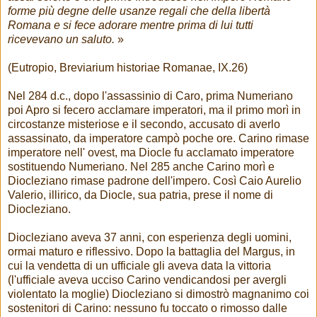
forme più degne delle usanze regali che della libertà
Romana e si fece adorare mentre prima di lui tutti
ricevevano un saluto.
»
(Eutropio, Breviarium historiae Romanae, IX.26)
Nel 284 d.c., dopo l'assassinio di Caro, prima Numeriano
poi Apro si fecero acclamare imperatori, ma il primo morì in
circostanze misteriose e il secondo, accusato di averlo
assassinato, da imperatore campò poche ore. Carino rimase
imperatore nell' ovest, ma Diocle fu acclamato imperatore
sostituendo Numeriano. Nel 285 anche Carino morì e
Diocleziano rimase padrone dell'impero. Così Caio Aurelio
Valerio, illirico, da Diocle, sua patria, prese il nome di
Diocleziano.
Diocleziano aveva 37 anni, con esperienza degli uomini,
ormai maturo e riflessivo. Dopo la battaglia del Margus, in
cui la vendetta di un ufficiale gli aveva data la vittoria
(l'ufficiale aveva ucciso Carino vendicandosi per avergli
violentato la moglie) Diocleziano si dimostrò magnanimo coi
sostenitori di Carino: nessuno fu toccato o rimosso dalle