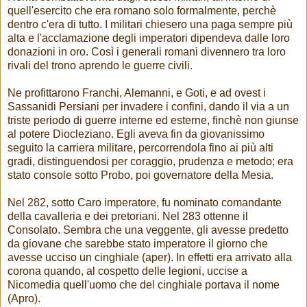
quell'esercito che era romano solo formalmente, perchè
dentro c'era di tutto. I militari chiesero una paga sempre più
alta e l'acclamazione degli imperatori dipendeva dalle loro
donazioni in oro. Così i generali romani divennero tra loro
rivali del trono aprendo le guerre civili.
Ne profittarono Franchi, Alemanni, e Goti, e ad ovest i
Sassanidi Persiani per invadere i confini, dando il via a un
triste periodo di guerre interne ed esterne, finchè non giunse
al potere Diocleziano. Egli aveva fin da giovanissimo
seguito la carriera militare, percorrendola fino ai più alti
gradi, distinguendosi per coraggio, prudenza e metodo; era
stato console sotto Probo, poi governatore della Mesia.
Nel 282, sotto Caro imperatore, fu nominato comandante
della cavalleria e dei pretoriani. Nel 283 ottenne il
Consolato. Sembra che una veggente, gli avesse predetto
da giovane che sarebbe stato imperatore il giorno che
avesse ucciso un cinghiale (aper). In effetti era arrivato alla
corona quando, al cospetto delle legioni, uccise a
Nicomedia quell'uomo che del cinghiale portava il nome
(Apro).