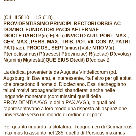
(CIL III 5810 = ILS 618).
PROVIDENTISSIMO PRINCIPI, RECTORI ORBIS AC
DOMINO, FUNDATORI PACIS AETERNAE
DIOCLETIANO P
(io)
F
(elici)
INVICTO AUG. PONT. MAX.,
GER. MAX., PERS. MAX., TRIB. POT. VII, COS. IV, PATRI
PAT
(riae),
PROCOS., SEPT
(imius) [Vale]
NTIO V
(ir)
P
(erfectissimus)
P
(raeses)
P
(rovinciae)
R
(aetiae)
D
(evotus)
N
(umini)
M
(aiestati)
QUE EIUS D
(edit)
D
(edicavit).
La dedica, proveniente da Augusta Vindelicorum (od.
Augsburg, in Baviera), è interessante, fra l’altro per gli epiteti
che precedono il nome di Diocleziano. Essi riecheggiano
taluni motivi propagandistici sbandierati anche nelle
leggende monetarie (comunissimi quelli della
PROVIDENTIA AVG. e della PAX AVG.), le quali poi
rappresentavano a loro modo una risposta all’aspirazione
universale verso un mondo di ordine e di pace.
Per quanto riguarda la titolatura, il cognomen di Germanicus
maximus fu assunto nel 285, quello di Persicus maximus