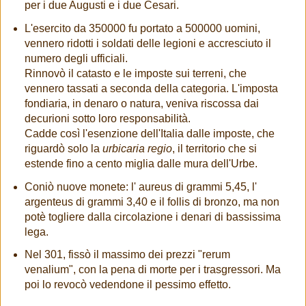
per i due Augusti e i due Cesari.
L'esercito da 350000 fu portato a 500000 uomini,
vennero ridotti i soldati delle legioni e accresciuto il
numero degli ufficiali.
Rinnovò il catasto e le imposte sui terreni, che
vennero tassati a seconda della categoria. L'imposta
fondiaria, in denaro o natura, veniva riscossa dai
decurioni sotto loro responsabilità.
Cadde così l'esenzione dell'Italia dalle imposte, che
riguardò solo la
urbicaria regio
, il territorio che si
estende fino a cento miglia dalle mura dell'Urbe.
Coniò nuove monete: l' aureus di grammi 5,45, l'
argenteus di grammi 3,40 e il follis di bronzo, ma non
potè togliere dalla circolazione i denari di bassissima
lega.
Nel 301, fissò il massimo dei prezzi "rerum
venalium", con la pena di morte per i trasgressori. Ma
poi lo revocò vedendone il pessimo effetto.