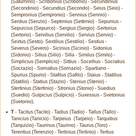
(Saturnino) - Scribonius (Scribonio) - Secundinius
(Secondinio) - Secundius (Secondo) - Seius (Seio) -
Sempronius (Sempronio) - Sennius (Sennio) -
Sentius (Senzio) - Septimius (Settimio) - Sepunius -
Sepurcius (Sepurco) - Sergius (Sergio) -Sertorius
(Sertorio) - Servilius (Servilio) - Servius (Servio) -
Sextus (Sesto)- Sextilius (Sestilio) - Sestius -
Severus (Severo) - Sicinius (Sicinio) - Sidonius
(Sidonio) - Silius (Silio) - Silla - Similus (Similo) -
Simplicius (Semplicio) - Sittius - Socellius - Socratius
(Socrazio) - Sornatius (Sornazio) - Spartiano -
Spurius (Spurio) - Stafilus (Safilo) - Staius - Statilius
(Statilio) - Statius (Stazio) - Stenius (Stenio) -
Stertinius (Stertinio) - Stronius (Stonio) - Suedius
(Suedio) -Sulpicius (Sulpicio) - Suxessus - Svetonius
(Svetonio).
T
- Tacitus (Tacito) - Tadius (Tadio) - Tallus (Tallo) -
Tanicius (Tanicio) - Tarpeius (Tarpeio) - Tarquitius
(Tarquizio) -Taurinus (Taurino) - Taurus (Toro) -
Terentius (Terenzio) - Tertinius (Tertinio) - Tertius