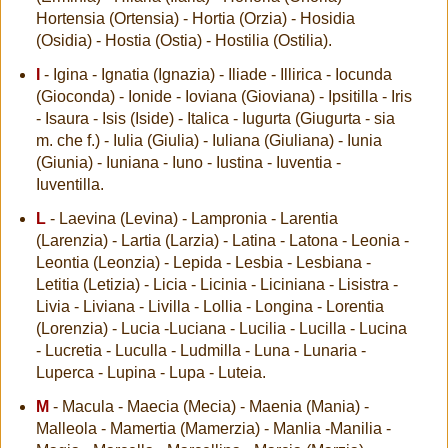
Hortensia (Ortensia) - Hortia (Orzia) - Hosidia
(Osidia) - Hostia (Ostia) - Hostilia (Ostilia).
I
- Igina - Ignatia (Ignazia) - Iliade - Illirica - Iocunda
(Gioconda) - Ionide - Ioviana (Gioviana) - Ipsitilla - Iris
- Isaura - Isis (Iside) - Italica - Iugurta (Giugurta - sia
m. che f.) - Iulia (Giulia) - Iuliana (Giuliana) - Iunia
(Giunia) - Iuniana - Iuno - Iustina - Iuventia -
Iuventilla.
L
- Laevina (Levina) - Lampronia - Larentia
(Larenzia) - Lartia (Larzia) - Latina - Latona - Leonia -
Leontia (Leonzia) - Lepida - Lesbia - Lesbiana -
Letitia (Letizia) - Licia - Licinia - Liciniana - Lisistra -
Livia - Liviana - Livilla - Lollia - Longina - Lorentia
(Lorenzia) - Lucia -Luciana - Lucilia - Lucilla - Lucina
- Lucretia - Luculla - Ludmilla - Luna - Lunaria -
Luperca - Lupina - Lupa - Luteia.
M
- Macula - Maecia (Mecia) - Maenia (Mania) -
Malleola - Mamertia (Mamerzia) - Manlia -Manilia -