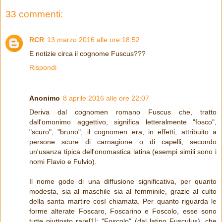
33 commenti:
RCR
13 marzo 2016 alle ore 18:52
E notizie circa il cognome Fuscus???
Rispondi
Anonimo
8 aprile 2016 alle ore 22:07
Deriva dal cognomen romano Fuscus che, tratto
dall'omonimo aggettivo, significa letteralmente "fosco",
"scuro", "bruno"; il cognomen era, in effetti, attribuito a
persone scure di carnagione o di capelli, secondo
un'usanza tipica dell'onomastica latina (esempi simili sono i
nomi Flavio e Fulvio).
Il nome gode di una diffusione significativa, per quanto
modesta, sia al maschile sia al femminile, grazie al culto
della santa martire così chiamata. Per quanto riguarda le
forme alterate Foscaro, Foscarino e Foscolo, esse sono
tutte piuttosto rare[1]; "Foscolo" (dal latino Fusculus), che