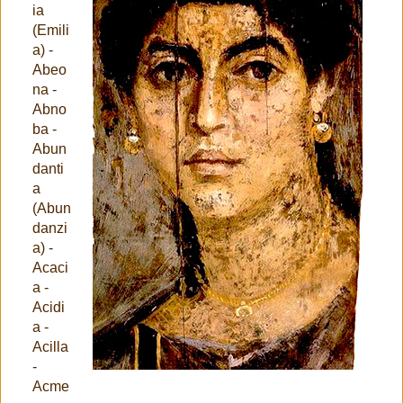
ia
(Emili
a) -
Abeo
na -
Abno
ba -
Abun
danti
a
(Abun
danzi
a) -
Acaci
a -
Acidi
a -
Acilla
-
Acme