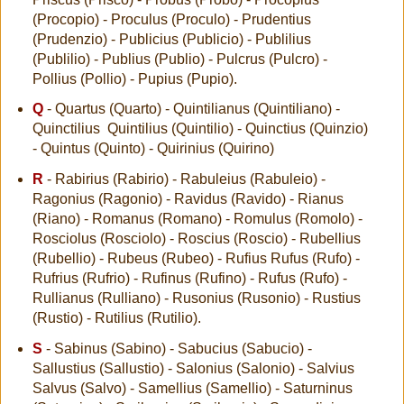
(Procopio) - Proculus (Proculo) - Prudentius
(Prudenzio) - Publicius (Publicio) - Publilius
(Publilio) - Publius (Publio) - Pulcrus (Pulcro) -
Pollius (Pollio) - Pupius (Pupio).
Q
- Quartus (Quarto) - Quintilianus (Quintiliano) -
Quinctilius Quintilius (Quintilio) - Quinctius (Quinzio)
- Quintus (Quinto) - Quirinius (Quirino)
R
- Rabirius (Rabirio) - Rabuleius (Rabuleio) -
Ragonius (Ragonio) - Ravidus (Ravido) - Rianus
(Riano) - Romanus (Romano) - Romulus (Romolo) -
Rosciolus (Rosciolo) - Roscius (Roscio) - Rubellius
(Rubellio) - Rubeus (Rubeo) - Rufius Rufus (Rufo) -
Rufrius (Rufrio) - Rufinus (Rufino) - Rufus (Rufo) -
Rullianus (Rulliano) - Rusonius (Rusonio) - Rustius
(Rustio) - Rutilius (Rutilio).
S
- Sabinus (Sabino) - Sabucius (Sabucio) -
Sallustius (Sallustio) - Salonius (Salonio) - Salvius
Salvus (Salvo) - Samellius (Samellio) - Saturninus