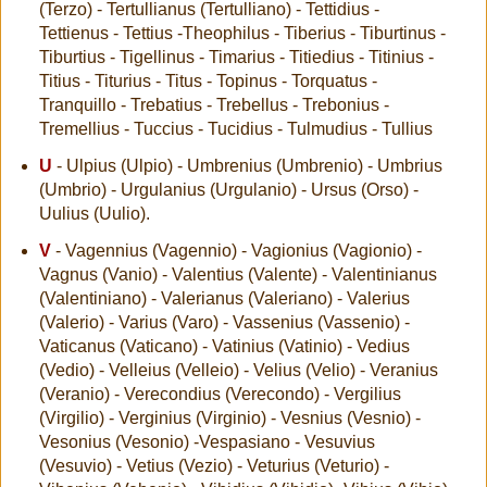
(Terzo) - Tertullianus (Tertulliano) - Tettidius -
Tettienus - Tettius -Theophilus - Tiberius - Tiburtinus -
Tiburtius - Tigellinus - Timarius - Titiedius - Titinius -
Titius - Titurius - Titus - Topinus - Torquatus -
Tranquillo - Trebatius - Trebellus - Trebonius -
Tremellius - Tuccius - Tucidius - Tulmudius - Tullius
U
- Ulpius (Ulpio) - Umbrenius (Umbrenio) - Umbrius
(Umbrio) - Urgulanius (Urgulanio) - Ursus (Orso) -
Uulius (Uulio).
V
- Vagennius (Vagennio) - Vagionius (Vagionio) -
Vagnus (Vanio) - Valentius (Valente) - Valentinianus
(Valentiniano) - Valerianus (Valeriano) - Valerius
(Valerio) - Varius (Varo) - Vassenius (Vassenio) -
Vaticanus (Vaticano) - Vatinius (Vatinio) - Vedius
(Vedio) - Velleius (Velleio) - Velius (Velio) - Veranius
(Veranio) - Verecondius (Verecondo) - Vergilius
(Virgilio) - Verginius (Virginio) - Vesnius (Vesnio) -
Vesonius (Vesonio) -Vespasiano - Vesuvius
(Vesuvio) - Vetius (Vezio) - Veturius (Veturio) -