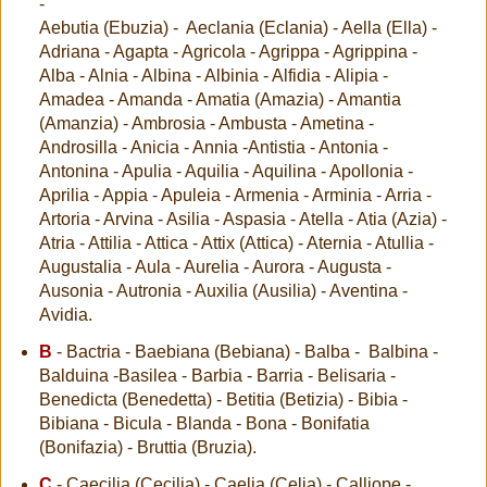
-
Aebutia (Ebuzia) - Aeclania (Eclania) - Aella (Ella) -
Adriana - Agapta - Agricola - Agrippa - Agrippina -
Alba - Alnia - Albina - Albinia - Alfidia - Alipia -
Amadea - Amanda - Amatia (Amazia) - Amantia
(Amanzia) - Ambrosia - Ambusta - Ametina -
Androsilla - Anicia - Annia -Antistia - Antonia -
Antonina - Apulia - Aquilia - Aquilina - Apollonia -
Aprilia - Appia - Apuleia - Armenia - Arminia - Arria -
Artoria - Arvina - Asilia - Aspasia - Atella - Atia (Azia) -
Atria - Attilia - Attica - Attix (Attica) - Aternia - Atullia -
Augustalia - Aula - Aurelia - Aurora - Augusta -
Ausonia - Autronia - Auxilia (Ausilia) - Aventina -
Avidia.
B
- Bactria - Baebiana (Bebiana) - Balba - Balbina -
Balduina -Basilea - Barbia - Barria - Belisaria -
Benedicta (Benedetta) - Betitia (Betizia) - Bibia -
Bibiana - Bicula - Blanda - Bona - Bonifatia
(Bonifazia) - Bruttia (Bruzia).
C
- Caecilia (Cecilia) - Caelia (Celia) - Calliope -