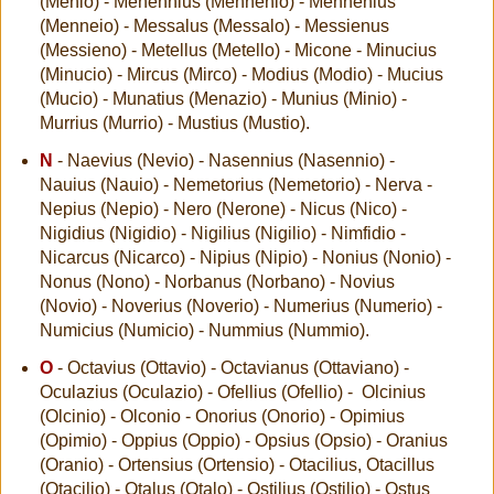
(Menio) - Menennius (Mennenio) - Mennenius
(Menneio) - Messalus (Messalo) - Messienus
(Messieno) - Metellus (Metello) - Micone - Minucius
(Minucio) - Mircus (Mirco) - Modius (Modio) - Mucius
(Mucio) - Munatius (Menazio) - Munius (Minio) -
Murrius (Murrio) - Mustius (Mustio).
N
- Naevius (Nevio) - Nasennius (Nasennio) -
Nauius (Nauio) - Nemetorius (Nemetorio) - Nerva -
Nepius (Nepio) - Nero (Nerone) - Nicus (Nico) -
Nigidius (Nigidio) - Nigilius (Nigilio) - Nimfidio -
Nicarcus (Nicarco) - Nipius (Nipio) - Nonius (Nonio) -
Nonus (Nono) - Norbanus (Norbano) - Novius
(Novio) - Noverius (Noverio) - Numerius (Numerio) -
Numicius (Numicio) - Nummius (Nummio).
O
- Octavius (Ottavio) - Octavianus (Ottaviano) -
Oculazius (Oculazio) - Ofellius (Ofellio) - Olcinius
(Olcinio) - Olconio - Onorius (Onorio) - Opimius
(Opimio) - Oppius (Oppio) - Opsius (Opsio) - Oranius
(Oranio) - Ortensius (Ortensio) - Otacilius, Otacillus
(Otacilio) - Otalus (Otalo) - Ostilius (Ostilio) - Ostus