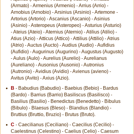
(Armato) - Armenius (Armenio) - Arrius (Arrio) -
Arnobius (Arnobio) - Arsinius (Arsinio) - Artemone -
Artorius (Artorio) - Ascanius (Ascanio) - Asinius
(Asinio) - Asteropeus (Asteropeo) - Asturius (Asturio)
- Ateius (Ateio) - Aternius (Aternio) - Atilius (Atilio) -
Atius (Azio) - Atticus (Attico) - Attilius (Attilio) - Atrius
(Atrio) - Auctus (Aucto) - Audius (Audio) - Aufidius
(Aufidio) - Augurinus (Augurino) - Augustus (Augusto)
- Aulus (Aulo) - Aurelius (Aurelio) - Aurelianus
(Aureliano) - Ausonius (Ausonio) - Autronius
(Autronio) - Avidius (Avidio) - Avienus (avieno) -
Avitus (Avito) - Axius (Azio).
B
- Babudius (Babudio) - Baebius (Bebio) - Bardus
(Bardo) - Barrius (Barrio) Basiliscus (Basilisco) -
Basilius (Basilio) - Benedictus (Benedetto) - Bibulus
(Bibulo) - Blaesus (Bleso) - Blandius (Blandio) -
Bruttius (Bruttio, Bruzio) - Brutus (Bruto).
C
- Caecilianus (Ceciliano) - Caecilius (Cecilio) -
Caelestinus (Celestino) - Caelius (Celio) - Caesum