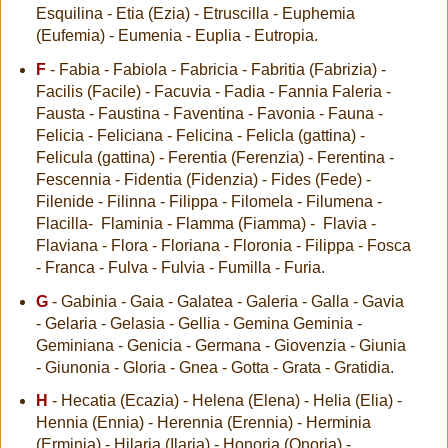
Esquilina - Etia (Ezia) - Etruscilla - Euphemia
(Eufemia) - Eumenia - Euplia - Eutropia.
F
- Fabia - Fabiola - Fabricia - Fabritia (Fabrizia) -
Facilis (Facile) - Facuvia - Fadia - Fannia Faleria -
Fausta - Faustina - Faventina - Favonia - Fauna -
Felicia - Feliciana - Felicina - Felicla (gattina) -
Felicula (gattina) - Ferentia (Ferenzia) - Ferentina -
Fescennia - Fidentia (Fidenzia) - Fides (Fede) -
Filenide - Filinna - Filippa - Filomela - Filumena -
Flacilla- Flaminia - Flamma (Fiamma) - Flavia -
Flaviana - Flora - Floriana - Floronia - Filippa - Fosca
- Franca - Fulva - Fulvia - Fumilla - Furia.
G
- Gabinia - Gaia - Galatea - Galeria - Galla - Gavia
- Gelaria - Gelasia - Gellia - Gemina Geminia -
Geminiana - Genicia - Germana - Giovenzia - Giunia
- Giunonia - Gloria - Gnea - Gotta - Grata - Gratidia.
H
- Hecatia (Ecazia) - Helena (Elena) - Helia (Elia) -
Hennia (Ennia) - Herennia (Erennia) - Herminia
(Erminia) - Hilaria (Ilaria) - Honoria (Onoria) -