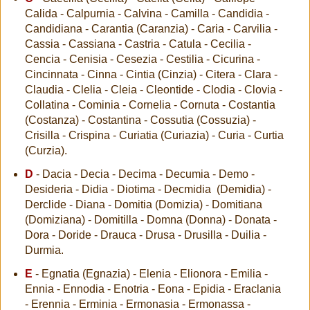
Calida - Calpurnia - Calvina - Camilla - Candidia -
Candidiana - Carantia (Caranzia) - Caria - Carvilia -
Cassia - Cassiana - Castria - Catula - Cecilia -
Cencia - Cenisia - Cesezia - Cestilia - Cicurina -
Cincinnata - Cinna - Cintia (Cinzia) - Citera - Clara -
Claudia - Clelia - Cleia - Cleontide - Clodia - Clovia -
Collatina - Cominia - Cornelia - Cornuta - Costantia
(Costanza) - Costantina - Cossutia (Cossuzia) -
Crisilla - Crispina - Curiatia (Curiazia) - Curia - Curtia
(Curzia).
D
- Dacia - Decia - Decima - Decumia - Demo -
Desideria - Didia - Diotima - Decmidia (Demidia) -
Derclide - Diana - Domitia (Domizia) - Domitiana
(Domiziana) - Domitilla - Domna (Donna) - Donata -
Dora - Doride - Drauca - Drusa - Drusilla - Duilia -
Durmia.
E
- Egnatia (Egnazia) - Elenia - Elionora - Emilia -
Ennia - Ennodia - Enotria - Eona - Epidia - Eraclania
- Erennia - Erminia - Ermonasia - Ermonassa -