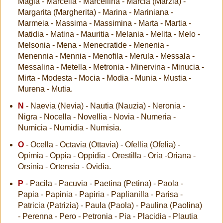
Magia - Marcella - Marcellina - Marcia (Marzia) -
Margarita (Margherita) - Marina - Mariniana -
Marmeia - Massima - Massimina - Marta - Martia -
Matidia - Matina - Mauritia - Melania - Melita - Melo -
Melsonia - Mena - Menecratide - Menenia -
Menennia - Mennia - Menofila - Merula - Messala -
Messalina - Metella - Metronia - Minervina - Minucia -
Mirta - Modesta - Mocia - Modia - Munia - Mustia -
Murena - Mutia.
N
- Naevia (Nevia) - Nautia (Nauzia) - Neronia -
Nigra - Nocella - Novellia - Novia - Numeria -
Numicia - Numidia - Numisia.
O
- Ocella - Octavia (Ottavia) - Ofellia (Ofelia) -
Opimia - Oppia - Oppidia - Orestilla - Oria -Oriana -
Orsinia - Ortensia - Ovidia.
P
- Pacila - Pacuvia - Paetina (Petina) - Paola -
Papia - Papinia - Papiria - Paplianilla - Parisa -
Patricia (Patrizia) - Paula (Paola) - Paulina (Paolina)
- Perenna - Pero - Petronia - Pia - Placidia - Plautia