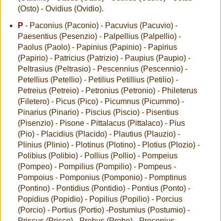
(Osto) - Ovidius (Ovidio).
P
- Paconius (Paconio) - Pacuvius (Pacuvio) -
Paesentius (Pesenzio) - Palpellius (Palpellio) -
Paolus (Paolo) - Papinius (Papinio) - Papirius
(Papirio) - Patricius (Patrizio) - Paupius (Paupio) -
Peltrasius (Peltrasio) - Pescennius (Pescennio) -
Petellius (Petellio) - Petilius Petillius (Petilio) -
Petreius (Petreio) - Petronius (Petronio) - Phileterus
(Filetero) - Picus (Pico) - Picumnus (Picummo) -
Pinarius (Pinario) - Piscius (Piscio) - Pisentius
(Pisenzio) - Pisone - Pittalacus (Pittalaco) - Pius
(Pio) - Placidius (Placido) - Plautius (Plauzio) -
Plinius (Plinio) - Plotinus (Plotino) - Plotius (Plozio) -
Polibius (Polibio) - Pollius (Pollio) - Pompeius
(Pompeo) - Pompilius (Pompilio) - Pompeus -
Pompoius - Pomponius (Pomponio) - Pomptinus
(Pontino) - Pontidius (Pontidio) - Pontius (Ponto) -
Popidius (Popidio) - Popilius (Popilio) - Porcius
(Porcio) - Portius (Portio) -Postumius (Postumio) -
Priscus (Prisco) - Probus (Probo) - Procopius