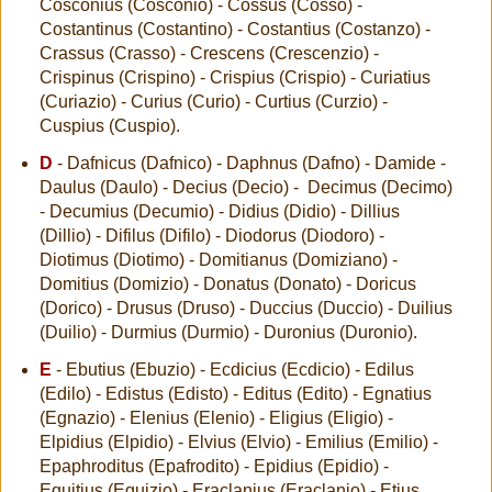
Cosconius (Cosconio) - Cossus (Cosso) -
Costantinus (Costantino) - Costantius (Costanzo) -
Crassus (Crasso) - Crescens (Crescenzio) -
Crispinus (Crispino) - Crispius (Crispio) - Curiatius
(Curiazio) - Curius (Curio) - Curtius (Curzio) -
Cuspius (Cuspio).
D
- Dafnicus (Dafnico) - Daphnus (Dafno) - Damide -
Daulus (Daulo) - Decius (Decio) - Decimus (Decimo)
- Decumius (Decumio) - Didius (Didio) - Dillius
(Dillio) - Difilus (Difilo) - Diodorus (Diodoro) -
Diotimus (Diotimo) - Domitianus (Domiziano) -
Domitius (Domizio) - Donatus (Donato) - Doricus
(Dorico) - Drusus (Druso) - Duccius (Duccio) - Duilius
(Duilio) - Durmius (Durmio) - Duronius (Duronio).
E
- Ebutius (Ebuzio) - Ecdicius (Ecdicio) - Edilus
(Edilo) - Edistus (Edisto) - Editus (Edito) - Egnatius
(Egnazio) - Elenius (Elenio) - Eligius (Eligio) -
Elpidius (Elpidio) - Elvius (Elvio) - Emilius (Emilio) -
Epaphroditus (Epafrodito) - Epidius (Epidio) -
Equitius (Equizio) - Eraclanius (Eraclanio) - Etius