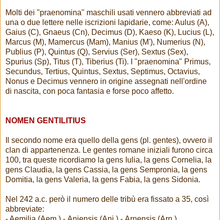
Molti dei "praenomina" maschili usati vennero abbreviati ad
una o due lettere nelle iscrizioni lapidarie, come: Aulus (A),
Gaius (C), Gnaeus (Cn), Decimus (D), Kaeso (K), Lucius (L),
Marcus (M), Mamercus (Mam), Manius (M'), Numerius (N),
Publius (P), Quintus (Q), Servius (Ser), Sextus (Sex),
Spurius (Sp), Titus (T), Tiberius (Ti). I "praenomina" Primus,
Secundus, Tertius, Quintus, Sextus, Septimus, Octavius,
Nonus e Decimus vennero in origine assegnati nell'ordine
di nascita, con poca fantasia e forse poco affetto.
NOMEN GENTILITIUS
Il secondo nome era quello della gens (pl. gentes), ovvero il
clan di appartenenza. Le gentes romane iniziali furono circa
100, tra queste ricordiamo la gens Iulia, la gens Cornelia, la
gens Claudia, la gens Cassia, la gens Sempronia, la gens
Domitia, la gens Valeria, la gens Fabia, la gens Sidonia.
Nel 242 a.c. però il numero delle tribù era fissato a 35, così
abbreviate:
- Aemilia (Aem.) - Aniensis (Ani.) - Arnensis (Arn.)