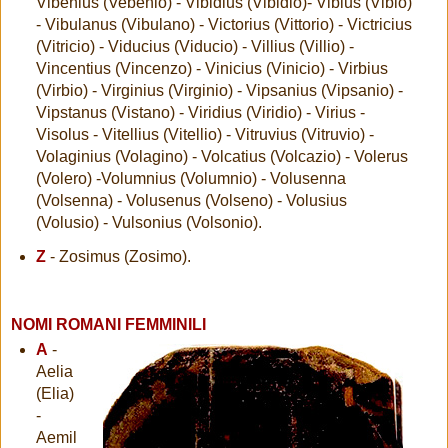
Vibenius (Vebenio) - Vibidius (Vibidio)- Vibius (Vibio)
- Vibulanus (Vibulano) - Victorius (Vittorio) - Victricius
(Vitricio) - Viducius (Viducio) - Villius (Villio) -
Vincentius (Vincenzo) - Vinicius (Vinicio) - Virbius
(Virbio) - Virginius (Virginio) - Vipsanius (Vipsanio) -
Vipstanus (Vistano) - Viridius (Viridio) - Virius -
Visolus - Vitellius (Vitellio) - Vitruvius (Vitruvio) -
Volaginius (Volagino) - Volcatius (Volcazio) - Volerus
(Volero) -Volumnius (Volumnio) - Volusenna
(Volsenna) - Volusenus (Volseno) - Volusius
(Volusio) - Vulsonius (Volsonio).
Z
- Zosimus (Zosimo).
NOMI ROMANI FEMMINILI
A
-
Aelia
(Elia)
-
Aemil