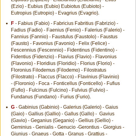
(Ezio) - Eubius (Eubio) Eubiotus (Eubioto) -
Eutropius (Eutropio) - Evagrius (Evagrio).
F
- Fabius (Fabio) - Fabricius Fabritius (Fabrizio) -
Fadius (Fadio) - Faenius (Fenio) - Falerius (Falerio) -
Fannius (Fannio) - Faustulus (Faustolo) - Faustus
(Fausto) - Favonius (Favonio) - Felix (Felice) -
Fescennius (Fescennio) - Fidentinus (Fidentino) -
Fidentius (Fidenzio) - Flavius (Flavio) - Flavonius
(Flavonio) - Floridius (Floridio) - Florius (Florio) -
Floronius Filodemus (Filodemo) - Filostratus
(Filostrato) - Flaccus (Flacco) - Flavinius (Flavinio)
- (Floronio) - Foca - Fonticellus (Fonticello) - Fufius
(Fufio) - Fulcinus (Fulcino) - Fulvius (Fulvio) -
Fundanus (Fundano) - Furius (Furio).
G
- Gabinius (Gabinio) - Galerius (Galerio) - Gaius
(Gaio) - Gallius (Gallio) - Gallus (Gallo) - Gavius
(Gavio) - Geganius (Geganio) - Gellius (Gellio) -
Geminius - Genialis - Genucio -Gerontius - Giorgius -
Giunius - Gnaeus - Gotta - Granus - Grattius -