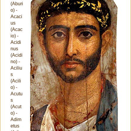
(Aburi
o) -
Acaci
us
(Acac
io) -
Acidi
nus
(Acidi
no) -
Aciliu
s
(Acili
o) -
Acutu
s
(Acut
o) -
Adim
etus