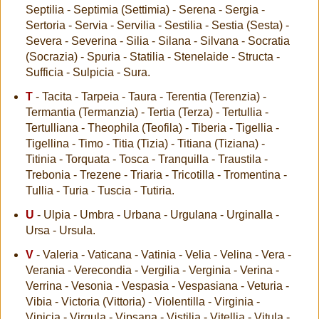
Septilia - Septimia (Settimia) - Serena - Sergia -
Sertoria - Servia - Servilia - Sestilia - Sestia (Sesta) -
Severa - Severina - Silia - Silana - Silvana - Socratia
(Socrazia) - Spuria - Statilia - Stenelaide - Structa -
Sufficia - Sulpicia - Sura.
T
- Tacita - Tarpeia - Taura - Terentia (Terenzia) -
Termantia (Termanzia) - Tertia (Terza) - Tertullia -
Tertulliana - Theophila (Teofila) - Tiberia - Tigellia -
Tigellina - Timo - Titia (Tizia) - Titiana (Tiziana) -
Titinia - Torquata - Tosca - Tranquilla - Traustila -
Trebonia - Trezene - Triaria - Tricotilla - Tromentina -
Tullia - Turia - Tuscia - Tutiria.
U
- Ulpia - Umbra - Urbana - Urgulana - Urginalla -
Ursa - Ursula.
V
- Valeria - Vaticana - Vatinia - Velia - Velina - Vera -
Verania - Verecondia - Vergilia - Verginia - Verina -
Verrina - Vesonia - Vespasia - Vespasiana - Veturia -
Vibia - Victoria (Vittoria) - Violentilla - Virginia -
Vinicia - Virgula - Vipsana - Vistilia - Vitellia - Vitula -