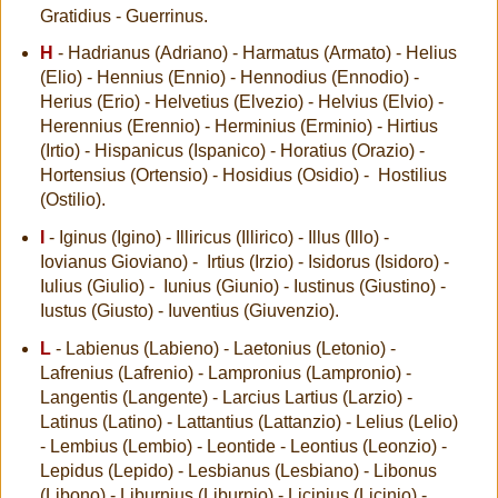
Gratidius - Guerrinus.
H
- Hadrianus (Adriano) - Harmatus (Armato) - Helius
(Elio) - Hennius (Ennio) - Hennodius (Ennodio) -
Herius (Erio) - Helvetius (Elvezio) - Helvius (Elvio) -
Herennius (Erennio) - Herminius (Erminio) - Hirtius
(Irtio) - Hispanicus (Ispanico) - Horatius (Orazio) -
Hortensius (Ortensio) - Hosidius (Osidio) - Hostilius
(Ostilio).
I
- Iginus (Igino) - Illiricus (Illirico) - Illus (Illo) -
Iovianus Gioviano) - Irtius (Irzio) - Isidorus (Isidoro) -
Iulius (Giulio) - Iunius (Giunio) - Iustinus (Giustino) -
Iustus (Giusto) - Iuventius (Giuvenzio).
L
- Labienus (Labieno) - Laetonius (Letonio) -
Lafrenius (Lafrenio) - Lampronius (Lampronio) -
Langentis (Langente) - Larcius Lartius (Larzio) -
Latinus (Latino) - Lattantius (Lattanzio) - Lelius (Lelio)
- Lembius (Lembio) - Leontide - Leontius (Leonzio) -
Lepidus (Lepido) - Lesbianus (Lesbiano) - Libonus
(Libono) - Liburnius (Liburnio) - Licinius (Licinio) -